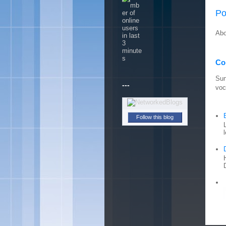
Po
Abo
Con
Sun
---
voc
Follow this blog