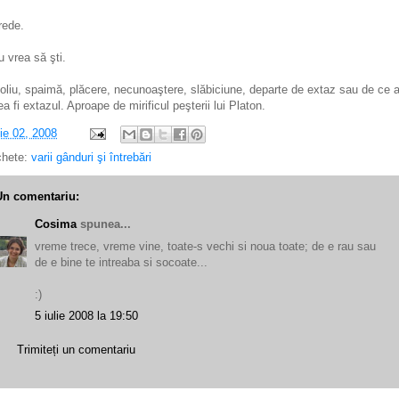
rede.
u vrea să şti.
oliu, spaimă, plăcere, necunoaştere, slăbiciune, departe de extaz sau de ce a
ea fi extazul. Aproape de mirificul peşterii lui Platon.
lie 02, 2008
chete:
varii gânduri şi întrebări
Un comentariu:
Cosima
spunea...
vreme trece, vreme vine, toate-s vechi si noua toate; de e rau sau
de e bine te intreaba si socoate...
:)
5 iulie 2008 la 19:50
Trimiteți un comentariu