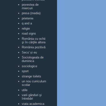
povestea de
miercuri
presa (media)
prietenie
q and a
religie
road signs
România cu ochii
şi în cărţile altora
România pozitivă
Secu' și eu
Sociologeala de
duminica
sociologice
sport
strange toilets
un nou curriculum
scolar
utile
varii gânduri şi
întrebări
viata academica