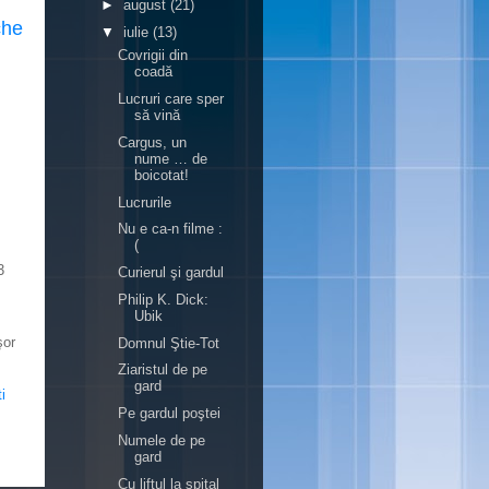
►
august
(21)
che
▼
iulie
(13)
Covrigii din
coadă
Lucruri care sper
să vină
Cargus, un
nume … de
boicotat!
Lucrurile
Nu e ca-n filme :
(
3
Curierul şi gardul
Philip K. Dick:
Ubik
şor
Domnul Ştie-Tot
Ziaristul de pe
gard
i
Pe gardul poştei
Numele de pe
gard
Cu liftul la spital