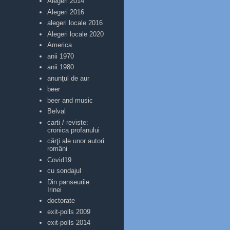
Alegeri 2014
Alegeri 2016
alegeri locale 2016
Alegeri locale 2020
America
anii 1970
anii 1980
anunţul de aur
beer
beer and music
Belval
carti / reviste:
cronica profanului
cărţi ale unor autori
români
Covid19
cu sondajul
Din panseurile
Irinei
doctorate
exit-polls 2009
exit-polls 2014