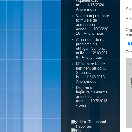
copilului care
ac...
- 1/13/2020
-
A c
Anonymous
Vad ca ai pus toate
A n
formulele de
adresare in
aceea...
- 10/30/20
Org
19
- Anonymous
put
Am enorm de mari
-
iu
probleme cu
eMagul. Comenzi
Eti
neliv...
- 12/10/201
8
- Anonymous
Mi se pare foarte
pertinent articolul.
Si eu ma
lo...
- 11/13/2018
-
Anonymous
Deși nu are
legătură cu esența
articolului, cu
mes...
- 10/5/2018
- Sorin
.