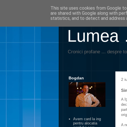
This site uses cookies from Google to 
are shared with Google along with per
statistics, and to detect and address 
Lumea …
Cronici profane ... despre to
Bogdan
2 i
Sim
A î
dec
par
ori
Avem card la ing
pentru alocatia
A n