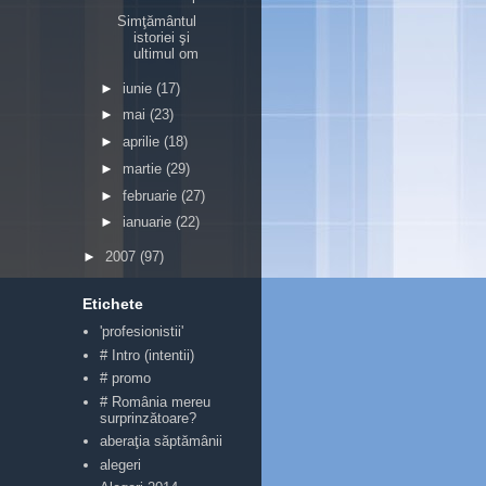
Simţământul
istoriei şi
ultimul om
►
iunie
(17)
►
mai
(23)
►
aprilie
(18)
►
martie
(29)
►
februarie
(27)
►
ianuarie
(22)
►
2007
(97)
Etichete
'profesionistii'
# Intro (intentii)
# promo
# România mereu
surprinzătoare?
aberaţia săptămânii
alegeri