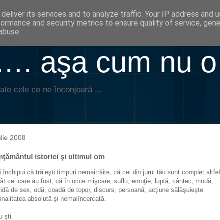
deliver its services and to analyze traffic. Your IP address and 
formance and security metrics to ensure quality of service, gen
abuse.
. aşa cum nu o
ate cele ce ne înconjoară ...
ulie 2008
ţământul istoriei şi ultimul om
ţi închipui că trăieşti timpuri nemaitrăite, că cei din jurul tău sunt complet altfel
ât cei care au fost, că în orice mişcare, suflu, emoţie, luptă, cântec, modă,
tidă de sex, odă, coadă de topor, discurs, persoană, acţiune sălăşuieşte
ginalitatea absolută şi nemaiîncercată.
u şti.