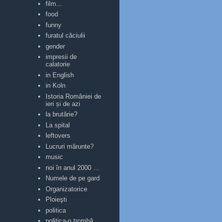
film...
food
funny
furatul căciulii
gender
impresii de
calatorie
in English
in Koln
Istoria României de
ieri și de azi
la brutărie?
La spital
leftovers
Lucruri mărunte?
music
noi în anul 2000 ...
Numele de pe gard
Organizatorice
Ploieşti
politica
politica-n trombă