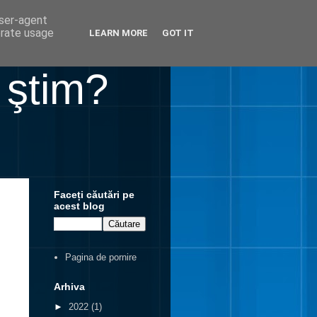
user-agent
erate usage
LEARN MORE
GOT IT
 ştim?
Faceți căutări pe
acest blog
Pagina de pornire
Arhiva
►
2022
(1)