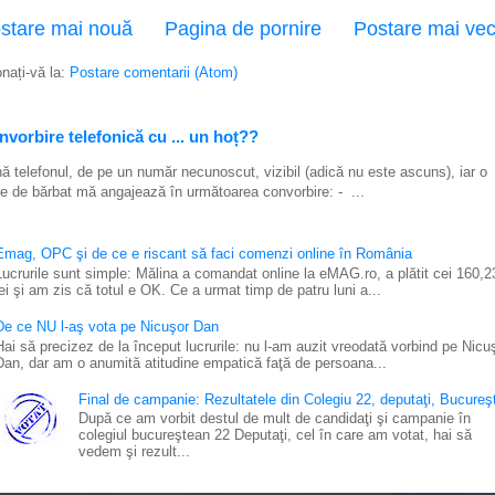
stare mai nouă
Pagina de pornire
Postare mai ve
nați-vă la:
Postare comentarii (Atom)
vorbire telefonică cu ... un hoț??
ă telefonul, de pe un număr necunoscut, vizibil (adică nu este ascuns), iar o
e de bărbat mă angajează în următoarea convorbire: - ...
Emag, OPC şi de ce e riscant să faci comenzi online în România
Lucrurile sunt simple: Mălina a comandat online la eMAG.ro, a plătit cei 160,2
lei şi am zis că totul e OK. Ce a urmat timp de patru luni a...
De ce NU l-aş vota pe Nicuşor Dan
Hai să precizez de la început lucrurile: nu l-am auzit vreodată vorbind pe Nicu
Dan, dar am o anumită atitudine empatică faţă de persoana...
Final de campanie: Rezultatele din Colegiu 22, deputaţi, Bucureşt
După ce am vorbit destul de mult de candidaţi şi campanie în
colegiul bucureştean 22 Deputaţi, cel în care am votat, hai să
vedem şi rezult...