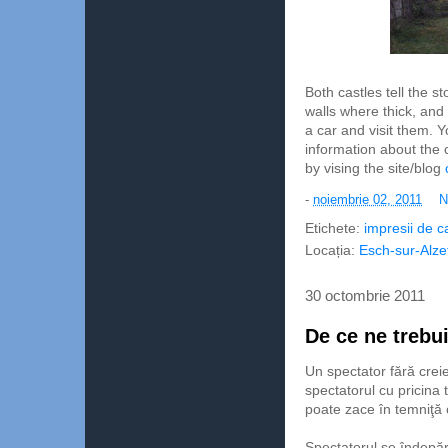
Both castles tell the 
walls where thick, and
a car and visit them.
information about the 
by vising the site/blog
-
noiembrie 02, 2011
N
Etichete:
impresii de c
Locația:
Esch-sur-Alze
30 octombrie 2011
De ce ne trebui
Un spectator fără creie
spectatorul cu pricina 
poate zace în temniţă 
Spectatorul se îndepărt