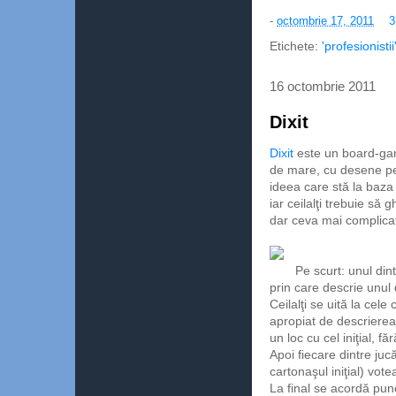
-
octombrie 17, 2011
3
Etichete:
'profesionistii
16 octombrie 2011
Dixit
Dixit
este un board-gam
de mare, cu desene pe c
ideea care stă la baza 
iar ceilalţi trebuie s
dar ceva mai complica
Pe scurt: unul dint
prin care descrie unul 
Ceilalţi se uită la cel
apropiat de descrierea
un loc cu cel iniţial, fă
Apoi fiecare dintre juc
cartonaşul iniţial) vote
La final se acordă pun