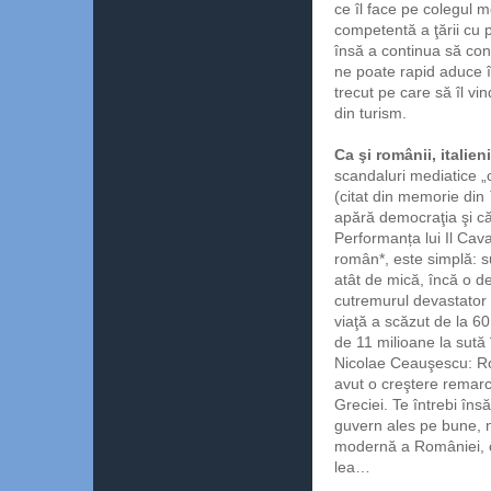
ce îl face pe colegul 
competentă a ţării cu 
însă a continua să cons
ne poate rapid aduce î
trecut pe care să îl vi
din turism.
Ca şi românii, italien
scandaluri mediatice „c
(citat din memorie din
apără democraţia şi că
Performanța lui Il Cava
român*, este simplă: s
atât de mică, încă o d
cutremurul devastator 
viaţă a scăzut de la 60
de 11 milioane la sută 
Nicolae Ceauşescu: R
avut o creştere remarcab
Greciei. Te întrebi îns
guvern ales pe bune, n
modernă a României, ce
lea…