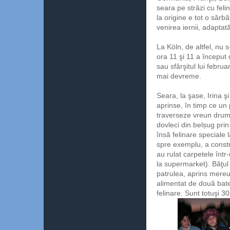
seara pe străzi cu feli
la origine e tot o sărb
venirea iernii, adapta
La Köln, de altfel, nu 
ora 11 şi 11 a început 
sau sfârşitul lui febru
mai devreme.
Seara, la şase, Irina şi
aprinse, în timp ce un 
traverseze vreun drum.
dovleci din belșug prin 
însă felinare speciale 
spre exemplu, a constr
au rulat carpetele într
la supermarket). Băţul
patrulea, aprins mereu,
alimentat de două bater
felinare. Sunt totuşi 30