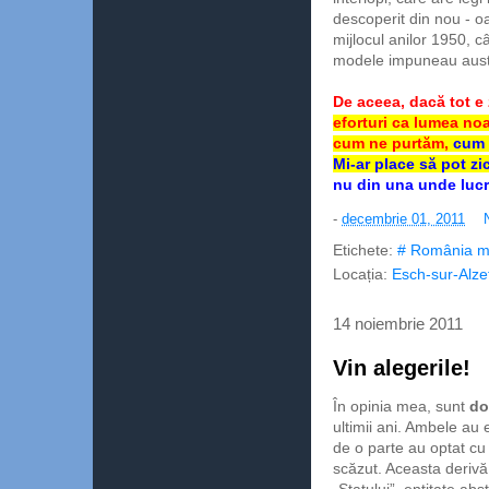
descoperit din nou - oa
mijlocul anilor 1950, c
modele impuneau auster
De aceea, dacă tot e
eforturi ca lumea noas
cum ne purtăm,
cum 
Mi-ar place să pot zi
nu din una unde lucru
-
decembrie 01, 2011
Etichete:
# România m
Locația:
Esch-sur-Alze
14 noiembrie 2011
Vin alegerile!
În opinia mea, sunt
do
ultimii ani. Ambele au 
de o parte au optat cu
scăzut. Aceasta derivă
„Statului”, entitate abs