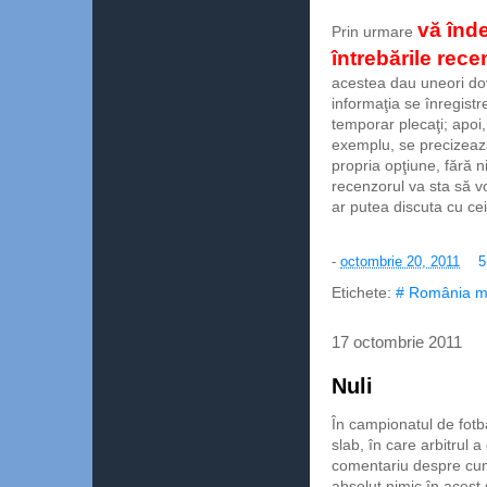
vă înd
Prin urmare
întrebările rec
acestea dau uneori do
informaţia se înregistr
temporar plecaţi; apoi, 
exemplu, se precizează
propria opţiune, fără 
recenzorul va sta să v
ar putea discuta cu ce
-
octombrie 20, 2011
5
Etichete:
# România m
17 octombrie 2011
Nuli
În campionatul de fotb
slab, în care arbitrul
comentariu despre cum s
absolut nimic în acest