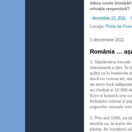
ridica unele întrebăr
situaţia respectivă?
-
decembrie 13, 2011
Locația:
Porte de Fran
1 decembrie 2011
România … așa
1. Săptămâna trecută 
interesantă a țării. În 
arăta ca în hotelurile d
dacă nu cumva tot, dat
de lemn încă adăpostes
au cheltuit ei 10.000 
Euro și luaseră una cu 
limbajului colorat și p
organelor sexuale intr
2. Prin anii 1990, ca 
decizia ca, la ieșire di
părinți, fie însoțitorii