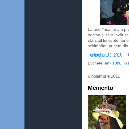
La anul însă mi-am pro
bostan şi să o învăţ să
sfârşitul lui septembr
schimbăm: punem din a
-
noiembrie 12, 2011
U
Etichete:
anii 1980
,
in
6 noiembrie 2011
Memento