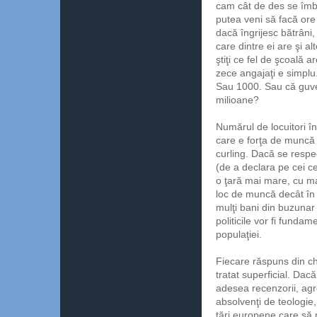
cam cât de des se îmbol
putea veni să facă ore 
dacă îngrijesc bătrâni,
care dintre ei are şi alt
ştiţi ce fel de şcoală a
zece angajaţi e simplu
Sau 1000. Sau că guver
milioane?
Numărul de locuitori în
care e forţa de muncă 
curling. Dacă se respe
(de a declara pe cei ce
o ţară mai mare, cu ma
loc de muncă decât în r
mulţi bani din buzunar 
politicile vor fi funda
populaţiei.
Fiecare răspuns din ch
tratat superficial. Da
adesea recenzorii, agr
absolvenţi de teologie
ţări europene care să n