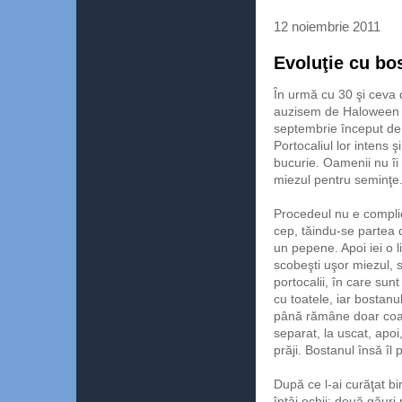
12 noiembrie 2011
Evoluţie cu bo
În urmă cu 30 şi ceva d
auzisem de Haloween s
septembrie început de 
Portocaliul lor intens ş
bucurie. Oamenii nu îi 
miezul pentru seminţe.
Procedeul nu e complic
cep, tăindu-se partea 
un pepene. Apoi iei o l
scobeşti uşor miezul, 
portocalii, în care sun
cu toatele, iar bostanul
până rămâne doar coaj
separat, la uscat, apoi
prăji. Bostanul însă îl 
După ce l-ai curăţat bin
întâi ochii: două găuri