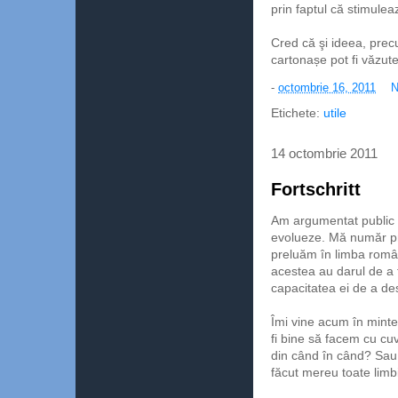
prin faptul că stimulea
Cred că şi ideea, precu
cartonașe pot fi văzut
-
octombrie 16, 2011
N
Etichete:
utile
14 octombrie 2011
Fortschritt
Am argumentat public de
evolueze. Mă număr pri
preluăm în limba român
acestea au darul de a f
capacitatea ei de a des
Îmi vine acum în minte 
fi bine să facem cu cuv
din când în când? Sau
făcut mereu toate limb