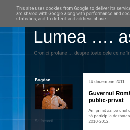
This site uses cookies from Google to deliver its servic
are shared with Google along with performance and secu
statistics, and to detect and address abuse.
Lumea …. aş
Cronici profane ... despre toate cele ce ne în
Bogdan
19 decembrie 2011
Guvernul Român
public-privat
Am primit azi pe unul d
să particip la dezbate
Se încarcă...
2010-2012.