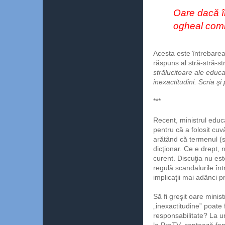
Oare dacă î
ogheal comi
Acesta este întrebarea 
răspuns al stră-stră-st
strălucitoare ale educ
inexactitudini. Scria ş
***
Recent, ministrul educa
pentru că a folosit cuvâ
arătând că termenul (s
dicţionar. Ce e drept, n
curent. Discuţia nu es
regulă scandalurile înt
implicaţii mai adânci p
Să fi greşit oare minis
„inexactitudine” poate
responsabilitate? La u