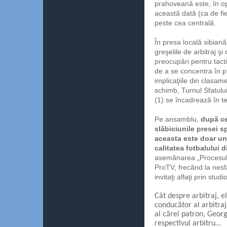
prahoveană este, în op
această dată (ca de fi
peste cea centrală.
În presa locală sibian
greşelile de arbitraj ş
preocupări pentru tacti
de a se concentra în p
implicaţiile din clasam
schimb, Turnul Sfatului
(1) se încadrează în te
Pe ansamblu,
după ce
slăbiciunile presei s
aceasta este doar un
calitatea fotbalului d
asemănarea „Procesului
ProTV, frecând la nesf
invitaţi aflaţi prin stud
Cât despre arbitraj, 
conducător al arbitraj
al cărei patron, Georg
respectivul arbitru…