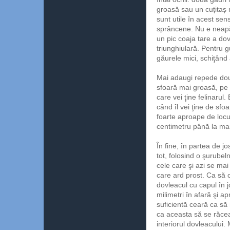
groasă sau un cuțitaș m
sunt utile în acest sen
sprâncene. Nu e neapăr
un pic coaja tare a do
triunghiulară. Pentru g
găurele mici, schiţând a
Mai adaugi repede două
sfoară mai groasă, pe c
care vei ţine felinarul.
când îl vei ţine de sfo
foarte aproape de locu
centimetru până la ma
În fine, în partea de 
tot, folosind o şurubel
cele care şi azi se mai
care ard prost. Ca să 
dovleacul cu capul în 
milimetri în afară şi 
suficientă ceară ca să
ca aceasta să se răceas
interiorul dovleacului. 