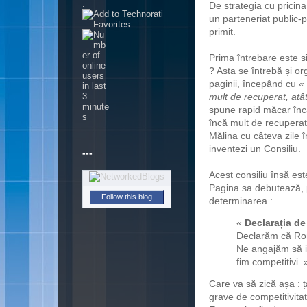
.
De strategia cu pricin
un parteneriat public-
primit.
Prima întrebare este 
? Asta se întrebă și or
paginii, începând cu «
mult de recuperat, atât 
spune rapid măcar înc
încă mult de recuperat
Mălina cu câteva zile 
inventezi un Consiliu.
---
Acest consiliu însă est
Pagina sa debutează, p
Follow this blog
determinarea :
«
Declarația d
Declarăm că Româ
Ne angajăm să in
fim competitivi.
Care va să zică așa : 
grave de competitivitat