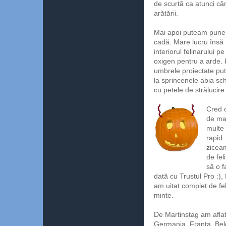
de scurtă ca atunci câ
arătării.
Mai apoi puteam pune l
cadă. Mare lucru însă
interiorul felinarului 
oxigen pentru a arde. 
umbrele proiectate pute
la sprincenele abia sc
cu petele de strălucire
Cred c
de mai
multe 
rapid.
ziceam
de fel
să o f
dată cu Trustul Pro :)
am uitat complet de fel
minte.
De Martinstag am aflat 
Germania, Franţa, Belg