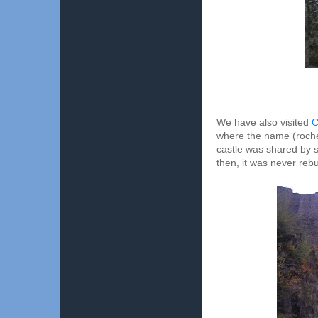
We have also visited
C
where the name (rocher
castle was shared by se
then, it was never rebu