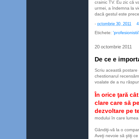
crainic TV. Eu zic că 
urmei, a îndemna la vi
dacă gestul este prece
-
octombrie 30, 2011
4
Etichete:
'profesionistii
20 octombrie 2011
De ce e impor
Scriu această postare 
chestionarul recensămâ
voalate de a nu răspund
În orice ţară câ
clare care să pe
dezvoltare pe 
modului în care lumea 
Gândiţi-vă la o compani
Aveţi nevoie să ştiţi ce