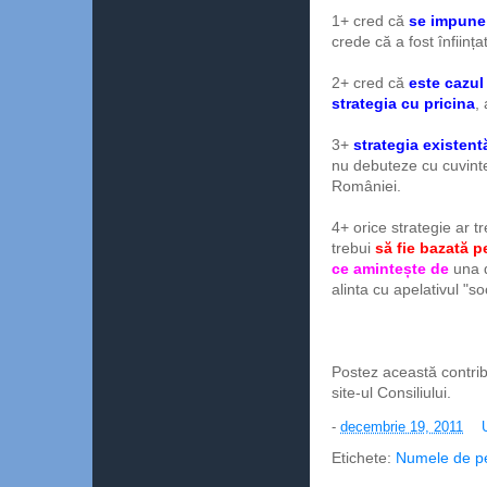
1+ cred că
se impune 
crede că a fost înființa
2+ cred că
este cazul
strategia cu pricina
,
3+
strategia existentă
nu debuteze cu cuvinte
României.
4+ orice strategie ar t
trebui
să fie bazată pe
ce amintește de
una d
alinta cu apelativul "so
Postez această contribu
site-ul Consiliului.
-
decembrie 19, 2011
Etichete:
Numele de p