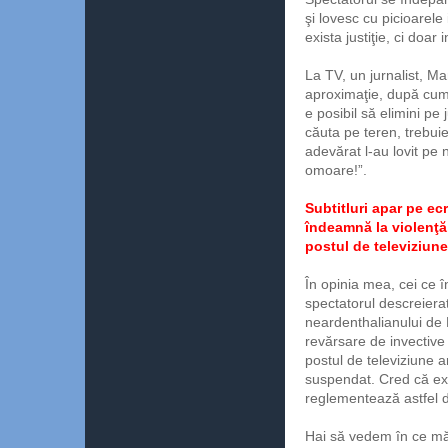
şi lovesc cu picioarele
exista justiţie, ci doa
La TV, un jurnalist, M
aproximaţie, după cum 
e posibil să elimini pe 
căuta pe teren, trebui
adevărat l-au lovit pe 
omoare!”.
Subtitluri apar pe ec
îndeamnă la violenţă, 
postul de televiziune 
În opinia mea, cei ce î
spectatorul descreierat
neardenthalianului de H
revărsare de invective 
postul de televiziune ar
suspendat. Cred că exis
reglementează astfel de
Hai să vedem în ce mă