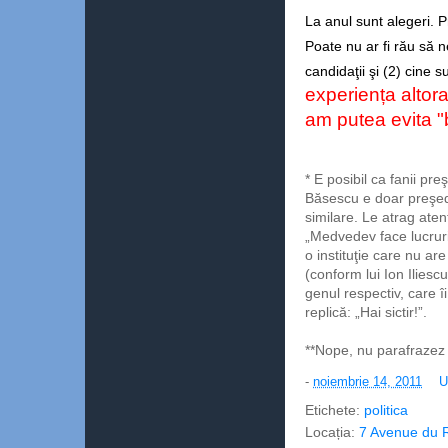
La anul sunt alegeri.
P
Poate nu ar fi rău să ne
candidaţii şi (2) cine 
experiența altora
am putea evita "b
* E posibil ca fanii pr
Băsescu e doar preşedi
similare. Le atrag aten
„Medvedev face lucruri 
o instituţie care nu ar
(conform lui Ion Iliesc
genul respectiv, care î
replică: „Hai sictir!”.
**Nope, nu parafrazez
-
noiembrie 14, 2011
U
Etichete:
politica
Locația:
7 Avenue du R