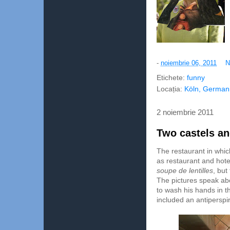
-
noiembrie 06, 2011
N
Etichete:
funny
Locația:
Köln, German
2 noiembrie 2011
Two castels and 
The restaurant in whi
as restaurant and hote
soupe de lentilles
, but
The pictures speak ab
to wash his hands in t
included an antiperspir