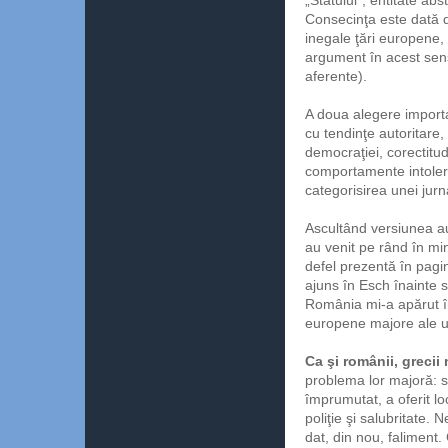
Consecinţa este dată d
inegale ţări europene,
argument în acest sen
aferente).
A doua alegere importa
cu tendinţe autoritare,
democraţiei, corectitud
comportamente intole
categorisirea unei jurn
Ascultând versiunea a
au venit pe rând în mi
defel prezentă în pagin
ajuns în Esch înainte 
România mi-a apărut î
europene majore ale ul
Ca şi românii, grecii
problema lor majoră: sta
împrumutat, a oferit locu
poliţie şi salubritate.
dat, din nou, faliment