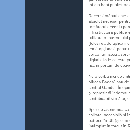
tot din bani publici, ad
Recensământul este aşa
absolut necesar pentru
următorul deceniu pentr
infrastructură publică
utilizare a Internetului
(folosirea de aplicaţii
temă opţională pentru a
cei ce furnizează servi
digital divide ce este 
risc important de dezvo
Nu e vorba nici de „înt
Mircea Badea” sau de u
central Gândul. În opini
şi reprezintă îndemnur
contribuabil şi mă aşte
Sper de asemenea ca I
calitate, accesibilă şi
petrece în UE (şi cum
întâmplat în trecut în