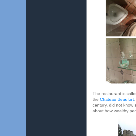
The restaurant is call
the
Chateau Beaufort
.
century, did not know 
about how wealthy peo