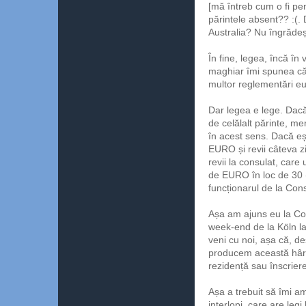
[mă întreb cum o fi pe
părintele absent?? :(. D
Australia? Nu îngrădeșt
În fine, legea, încă în
maghiar îmi spunea că
multor reglementări e
Dar legea e lege. Dacă e
de celălalt părinte, mer
în acest sens. Dacă eșt
EURO și revii câteva zi
revii la consulat, care 
de EURO în loc de 30 (
funcționarul de la Con
Așa am ajuns eu la Co
week-end de la Köln la
veni cu noi, așa că, de
producem această hârt
rezidență sau înscriere
Așa a trebuit să îmi am
interlopi, care are leg