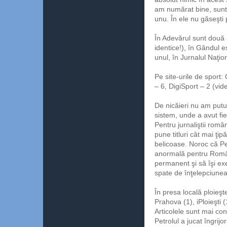
am numărat bine, sunt 7
unu. În ele nu găseşti 
În Adevărul sunt două 
identice!), în Gândul es
unul, în Jurnalul Naţio
Pe site-urile de sport:
– 6, DigiSport – 2 (vid
De nicăieri nu am putu
sistem, unde a avut fie
Pentru jurnaliştii româ
pune titluri cât mai ţipă
belicoase. Noroc că Pe
anormală pentru Român
permanent şi să îşi exer
spate de înţelepciunea 
În presa locală ploieşt
Prahova (1), iPloieşti (
Articolele sunt mai con
Petrolul a jucat îngrij