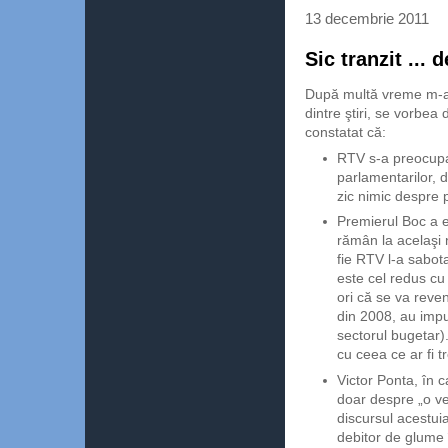
13 decembrie 2011
Sic tranzit ...
După multă vreme m-am 
dintre ştiri, se vorbe
constatat că:
RTV s-a preocupat
parlamentarilor, d
zic nimic despre
Premierul Boc a ex
rămân la acelaşi 
fie RTV l-a sabot
este cel redus cu
ori că se va reveni
din 2008, au impu
sectorul bugetar).
cu ceea ce ar fi t
Victor Ponta, în c
doar despre „o ves
discursul acestui
debitor de glume î