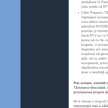
dezbătute în Parl
(sau poate că RTV
Călin Popescu Tă
înţelegerii europe
unui deficit maxi
adevărat INTERES
premier şi ministr
dacă RTV nu l-o f
putea să nu fie c
bugetar, ci pricep
degeaba am avea n
surplusul să gene
atât, să nu uităm 
europeană, precu
săptămâna trecută
doar o tendinţă
Prin urmare, conchid 
Tăriceanu=discutabil, c
promisiunea proprie de 
Mi-a rămas o singură 
intervenţie mai a căt