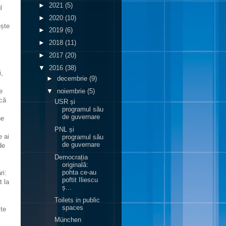
►
2021
(5)
l
►
2020
(10)
ește
►
2019
(6)
►
2018
(11)
►
2017
(20)
▼
2016
(38)
i,
►
decembrie
(9)
▼
noiembrie
(5)
e
ică
USR și
programul său
de guvernare
ne
PNL și
e ai
programul său
de guvernare
de
Democrația
originală:
pohta ce-au
ri:
poftit Iliescu
t la
ș...
Toilets in public
spaces
ste
München