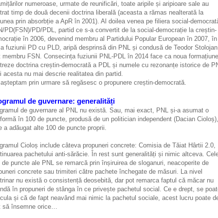
âmițărilor numeroase, urmate de reunificări, toate aripile și aripioare sale au
trat timp de două decenii doctrina liberală (aceasta a rămas nealterată la
iunea prin absorbție a ApR în 2001). Al doilea venea pe filiera social-democrat
/PD(FSN)/PD/PDL, partid ce s-a convertit de la social-democrație la creștin-
ocrație în 2006, devenind membru al Partidului Popular European în 2007, în
a fuziunii PD cu PLD, aripă desprinsă din PNL și condusă de Teodor Stolojan
t membru FSN. Consecința fuziunii PNL-PDL în 2014 face ca noua formațiun
treze doctrina creștin-democrată a PDL și numele cu rezonanțe istorice de P
i acesta nu mai descrie realitatea din partid.
așteptam prin urmare să regăsesc o propunere creștin-democrată.
ogramul de guvernare: generalități
gramul de guvernare al PNL nu există. Sau, mai exact, PNL și-a asumat o
tformă în 100 de puncte, produsă de un politician independent (Dacian Cioloș),
e a adăugat alte 100 de puncte proprii.
gramul Cioloș include câteva propuneri concrete: Comisia de Tăiat Hârtii 2.0,
tinuarea pachetului anti-sărăcie. În rest sunt generalități și nimic altceva. Cel
 de puncte ale PNL se remarcă prin înșiruirea de sloganuri, neacoperite de
puneri concrete sau trimiteri către pachete închegate de măsuri. La nivel
trinar nu există o consistență deosebită, dar pot remarca faptul că măcar nu
ndă în propuneri de stânga în ce privește pachetul social. Ce e drept, se poa
cula și că de fapt neavând mai nimic la pachetul sociale, acest lucru poate d
t să însemne orice…