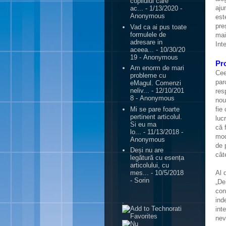
copilului care
aju
ac...
- 1/13/2020
-
Anonymous
est
pre
Vad ca ai pus toate
formulele de
mai
adresare in
Inte
aceea...
- 10/30/20
19
- Anonymous
Pr
Am enorm de mari
Cee
probleme cu
par
eMagul. Comenzi
neliv...
- 12/10/201
res
8
- Anonymous
nouă
Mi se pare foarte
fie 
pertinent articolul.
luc
Si eu ma
că 
lo...
- 11/13/2018
-
mod
Anonymous
de 
Deși nu are
cât
legătură cu esența
articolului, cu
Al 
mes...
- 10/5/2018
- Sorin
„De
con
ind
.
int
nev