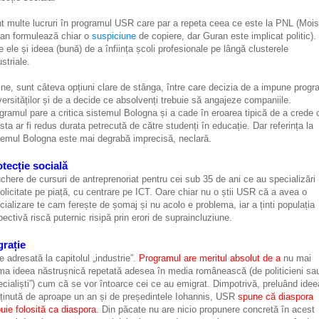
t multe lucruri în programul USR care par a repeta ceea ce este la PNL (Moi
an formulează chiar o
suspiciune
de copiere, dar Guran este implicat politic).
re ele și ideea (bună) de a înființa școli profesionale pe lângă clusterele
striale.
fine, sunt câteva opțiuni clare de stânga, între care decizia de a impune prog
versităților și de a decide ce absolvenți trebuie să angajeze companiile.
gramul pare a critica sistemul Bologna și a cade în eroarea tipică de a crede 
sta ar fi redus durata petrecută de către studenți în educație. Dar referința la
temul Bologna este mai degrabă imprecisă, neclară.
tecție socială
chere de cursuri de antreprenoriat pentru cei sub 35 de ani ce au specializări
olicitate pe piață, cu centrare pe ICT. Oare chiar nu o știi USR că a avea o
cializare te cam ferește de șomaj și nu acolo e problema, iar a ținti populația
pectivă riscă puternic risipă prin erori de supraincluziune.
grație
e adresată la capitolul „industrie”.
Programul are meritul absolut de a
nu mai
ma ideea năstrușnică repetată adesea în media românească (de politicieni sa
ecialiști”) cum că se vor întoarce cei ce au emigrat. Dimpotrivă, preluând idee
ținută de aproape un an și de președintele Iohannis, USR
spune că diaspora
buie folosită ca diaspora
. Din păcate nu are nicio propunere concretă în acest