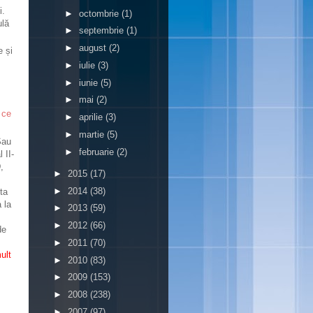
i.
►
octombrie
(1)
ulă
►
septembrie
(1)
►
august
(2)
e și
►
iulie
(3)
►
iunie
(5)
►
mai
(2)
 ce
►
aprilie
(3)
►
martie
(5)
Sau
►
februarie
(2)
 II-
,
►
2015
(17)
►
2014
(38)
ta
 la
►
2013
(59)
►
2012
(66)
de
►
2011
(70)
ult
►
2010
(83)
►
2009
(153)
►
2008
(238)
►
2007
(97)