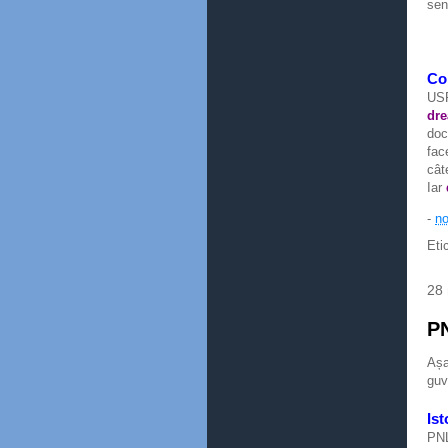
sen
Co
USR
dre
doc
fac
cât
Iar
-
no
Eti
28 
PN
Aș
guv
Ist
PNL