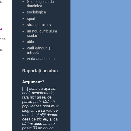
e.
Sociologeala de
duminica
sociologice
sport
strange toilets
a-
un nou curriculum
scolar
: te
utile
varii gânduri şi
e.
întrebări
viata academica
Raportați un abuz
Argument?
[
...
]
scriu că aşa am
chef, nesistematic,
fără nici un fel de
public ţintă, fără să
popularizez prea mult
blog-ul, ca să văd ce
mai zic şi alţii despre
ceea ce zic eu, şi ca
să îmi aduc aminte
peste 30 de ani ce