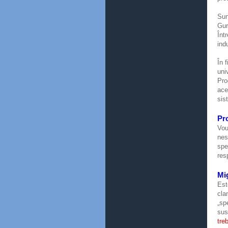
Sun
Gur
Înt
indu
În 
uni
Pro
ace
sis
Pro
Vou
nes
spe
res
Mi
Est
cla
„sp
sus
tre