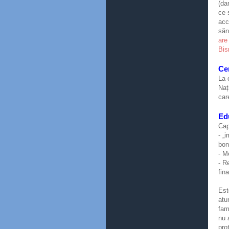
(da
ce 
acc
săn
are
Bis
Ce
La 
Naț
car
Ed
Cap
- „
boni
- M
- R
fin
Est
atu
fam
nu 
pro