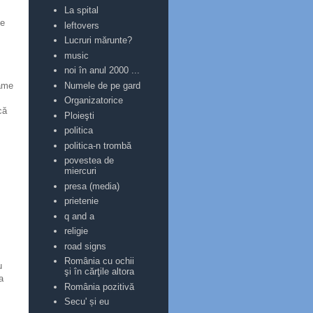
La spital
se
leftovers
Lucruri mărunte?
music
noi în anul 2000 ...
rame
Numele de pe gard
Organizatorice
că
Ploieşti
politica
politica-n trombă
povestea de
miercuri
presa (media)
prietenie
q and a
religie
road signs
România cu ochii
u
şi în cărţile altora
a
România pozitivă
Secu' și eu