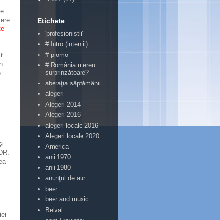
re
cere
Etichete
te
'profesionistii'
# Intro (intentii)
# promo
st
in
# România mereu
surprinzătoare?
e
aberaţia săptămânii
alegeri
Alegeri 2014
Alegeri 2016
alegeri locale 2016
Alegeri locale 2020
și
America
NDR.
anii 1970
cea
anii 1980
anunţul de aur
beer
beer and music
Belval
iei