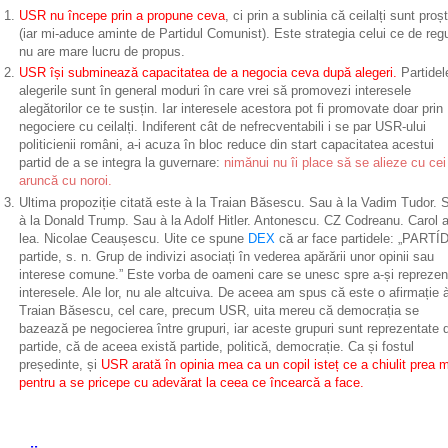
USR nu începe prin a propune ceva
, ci prin a sublinia că ceilalți sunt proșt
(iar mi-aduce aminte de Partidul Comunist). Este strategia celui ce de reg
nu are mare lucru de propus.
USR își subminează capacitatea de a negocia ceva după alegeri.
Partidel
alegerile sunt în general moduri în care vrei să promovezi interesele
alegătorilor ce te susțin. Iar interesele acestora pot fi promovate doar prin
negociere cu ceilalți. Indiferent cât de nefrecventabili i se par USR-ului
politicienii români, a-i acuza în bloc reduce din start capacitatea acestui
partid de a se integra la guvernare:
nimănui nu îi place să se alieze cu cei
aruncă cu noroi.
Ultima propoziție citată este à la Traian Băsescu. Sau à la Vadim Tudor. 
à la Donald Trump. Sau à la Adolf Hitler. Antonescu. CZ Codreanu. Carol al
lea. Nicolae Ceaușescu. Uite ce spune
DEX
că ar face partidele: „PARTÍD
partide, s. n. Grup de indivizi asociați în vederea apărării unor opinii sau
interese comune.” Este vorba de oameni care se unesc spre a-și reprezen
interesele. Ale lor, nu ale altcuiva. De aceea am spus că este o afirmație à
Traian Băsescu, cel care, precum USR, uita mereu că democrația se
bazează pe negocierea între grupuri, iar aceste grupuri sunt reprezentate 
partide, că de aceea există partide, politică, democrație. Ca și fostul
președinte, și
USR arată în opinia mea ca un copil isteț ce a chiulit prea m
pentru a se pricepe cu adevărat la ceea ce încearcă a face.