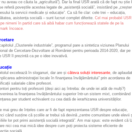
r nu aveau ce căuta la „agricultură”). Dar la final USR arată că de fapt nu știe 
se referă poveștile acestea legate de „asistență socială”, insistând pe „crește
esului la servicii medicale și educație”. Ca să fie clar: cele trei – educația,
ătatea, asistența socială – sunt lucruri complet diferite.
Cel mai probabil USR
 pe nimeni în partid care să aibă habar cum funcționează statele de pe la
mark încoace.
rcetare
capitolul „Clusterele industriale”, programul pare a sintetiza viziunea Planului
ional de Cercetare-Dezvoltare al României pentru perioada 2014-2020, dar pe
e USR îl prezintă ca pe o idee inovativă.
ucație
itolul excelează în sloganuri, dar are și
câteva soluții interesante
, de aplaudat
implicarea administraţiei locale în finanţarea învăţământului” prin acordarea de
ficații salariale către profesori.
entori pentru toți profesorii (deși aici aș întreba: de unde iei atât de mulți?)
evenirea la finanțarea învățământului superior într-un sistem mixt, combinând
anțarea per student echivalent cu cea dată de ierarhizarea universităților.
e mai greu de înțeles care ar fi de fapt reprezentarea USR despre educație,
nci când susține că școlile ar trebui să devină „centre comunitare unde elevii 
iliile lor pot primi asistență socială integrată”. Am mai spus: este evident că
are nici cea mai mică idee despre cum poți proiecta sisteme eficiente de
tecție socială.