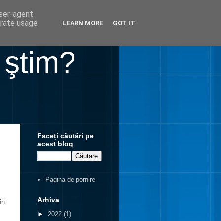
user-agent
erate usage
LEARN MORE
GOT IT
 ştim?
Faceți căutări pe
acest blog
Pagina de pornire
Arhiva
in
►
2022
(1)