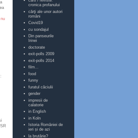
carti / reviste:
la
cronica profanului
rea
cărţi ale unor autori
români
 nu
Covid19
cu sondajul
Din panseurile
Irinei
doctorate
exit-polls 2009
exit-polls 2014
film...
food
:
funny
furatul căciulii
gender
impresii de
calatorie
in English
in Koln
și
Istoria României de
 USR
ieri și de azi
la brutărie?