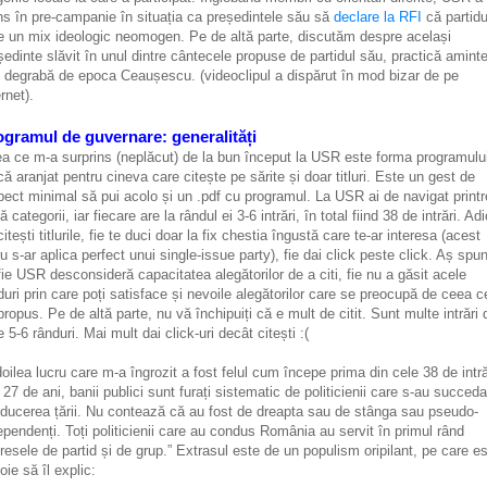
ns în pre-campanie în situația ca președintele său să
declare la RFI
că partidu
e un mix ideologic neomogen. Pe de altă parte, discutăm despre același
ședinte slăvit în unul dintre cântecele propuse de partidul său, practică amint
 degrabă de epoca Ceaușescu. (videoclipul a dispărut în mod bizar de pe
rnet).
ogramul de guvernare: generalități
a ce m-a surprins (neplăcut) de la bun început la USR este forma programulu
că aranjat pentru cineva care citește pe sărite și doar titluri. Este un gest de
pect minimal să pui acolo și un .pdf cu programul. La USR ai de navigat printr
 categorii, iar fiecare are la rândul ei 3-6 intrări, în total fiind 38 de intrări. Ad
citești titlurile, fie te duci doar la fix chestia îngustă care te-ar interesa (acest
ru s-ar aplica perfect unui single-issue party), fie dai click peste click. Aș spu
fie USR desconsideră capacitatea alegătorilor de a citi, fie nu a găsit acele
uri prin care poți satisface și nevoile alegătorilor care se preocupă de ceea c
propus. Pe de altă parte, nu vă închipuiți că e mult de citit. Sunt multe intrări 
e 5-6 rânduri. Mai mult dai click-uri decât citești :(
doilea lucru care m-a îngrozit a fost felul cum începe prima din cele 38 de intră
 27 de ani, banii publici sunt furați sistematic de politicienii care s-au succeda
ducerea țării. Nu contează că au fost de dreapta sau de stânga sau pseudo-
ependenți. Toți politicienii care au condus România au servit în primul rând
eresele de partid și de grup.” Extrasul este de un populism oripilant, pe care e
oie să îl explic: