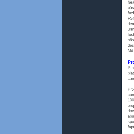
făr
păs
fuz
FSN
dem
urm
fos
păs
deș
Mă 
Pr
Pro
pla
car
Pro
con
100
pro
doc
abu
spe
fap