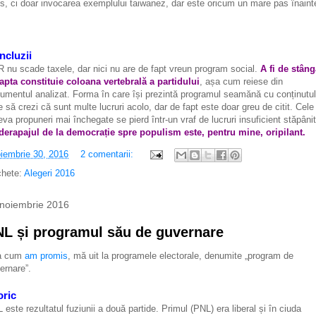
s, ci doar invocarea exemplului taiwanez, dar este oricum un mare pas înaint
ncluzii
 nu scade taxele, dar nici nu are de fapt vreun program social.
A fi de stâng
apta constituie coloana vertebrală a partidului
, așa cum reiese din
umentul analizat. Forma în care își prezintă programul seamănă cu conținutul
e să crezi că sunt multe lucruri acolo, dar de fapt este doar greu de citit. Cele
eva propuneri mai închegate se pierd într-un vraf de lucruri insuficient stăpânit
derapajul de la democrație spre populism este, pentru mine, oripilant.
iembrie 30, 2016
2 comentarii:
chete:
Alegeri 2016
noiembrie 2016
L și programul său de guvernare
a cum
am promis
, mă uit la programele electorale, denumite „program de
ernare”.
oric
 este rezultatul fuziunii a două partide. Primul (PNL) era liberal și în ciuda