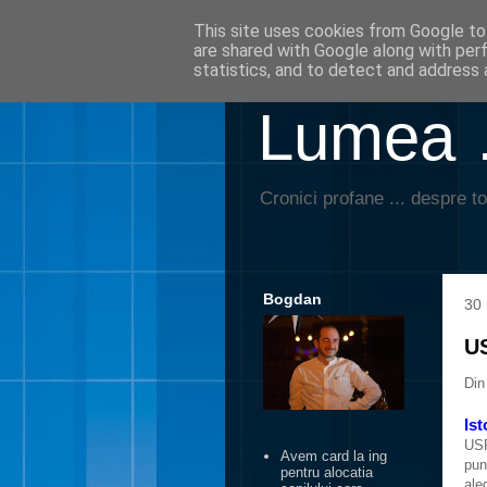
This site uses cookies from Google to 
are shared with Google along with per
statistics, and to detect and address 
Lumea …
Cronici profane ... despre to
Bogdan
30 
US
Din
Ist
USR
Avem card la ing
pun
pentru alocatia
ale