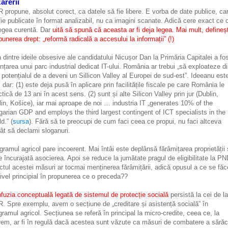
arerii
 propune, absolut corect, ca datele să fie libere. E vorba de date publice, ca
fie publicate în format analizabil, nu ca imagini scanate. Adică cere exact ce 
legea curentă. Dar
uită să spună că aceasta ar fi deja legea. Mai mult, defineș
punerea drept: „reformă radicală a accesului la informații” (!)
 dintre ideile obsesive ale candidatului Nicușor Dan la Primăria Capitalei a fo
iințarea unui parc industrial dedicat IT-ului. România ar trebui „să exploateze d
n potențialul de a deveni un Sillicon Valley al Europei de sud-est”. Ideeanu est
, dar: (1) este deja pusă în aplicare prin facilitățile fiscale pe care România le
ctică de 13 ani în acest sens. (2) sunt și alte Silicon Valley prin jur (Dublin,
lin, Košice), iar mai aproape de noi … industria IT „generates 10% of the
garian GDP and employs the third largest contingent of ICT specialists in the
d.” (
sursa
). Fără să te preocupi de cum faci ceea ce propui, nu faci altceva
ât să declami sloganuri.
gramul agricol pare incoerent. Mai întâi este deplânsă fărâmițarea proprietății 
e încurajată asocierea. Apoi se reduce la jumătate pragul de eligibilitate la P
ctul acestei măsuri ar tocmai menținerea fărâmițării, adică opusul a ce se fă
nivel principial în propunerea ce o preceda??
fuzia conceptuală legată de sistemul de protecție socială
persistă la cei de la
. Spre exemplu, avem o secțiune de „creditare și asistență socială” în
gramul agricol. Secțiunea se referă în principal la micro-credite, ceea ce, la
rem, ar fi în regulă dacă acestea sunt văzute ca măsuri de combatere a sărăc