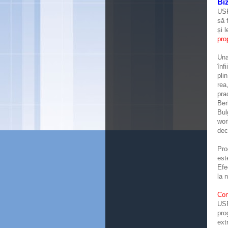
Biz
USR
să 
și 
pro
Una
înf
pli
rea
pra
Ber
Bul
worl
dec
Pro
est
Efe
la 
Con
USR
pro
ext