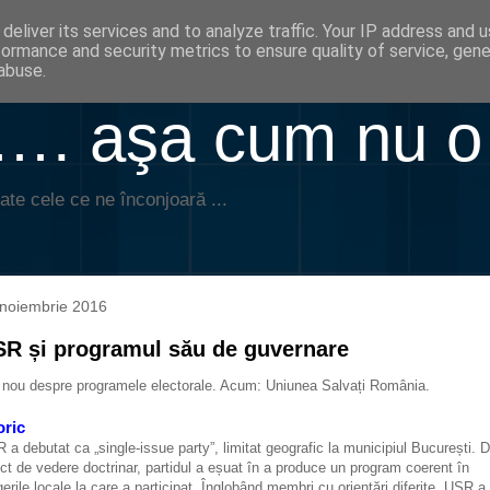
deliver its services and to analyze traffic. Your IP address and 
formance and security metrics to ensure quality of service, gen
abuse.
. aşa cum nu o
ate cele ce ne înconjoară ...
noiembrie 2016
R și programul său de guvernare
 nou despre programele electorale. Acum: Uniunea Salvați România.
oric
 a debutat ca „single-issue party”, limitat geografic la municipiul București. D
ct de vedere doctrinar, partidul a eșuat în a produce un program coerent în
gerile locale la care a participat. Înglobând membri cu orientări diferite, USR a