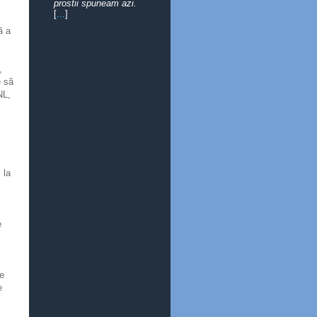
prostii spuneam azi.
[
...
]
ă a
,
e să
NL,
 la
e
te
e