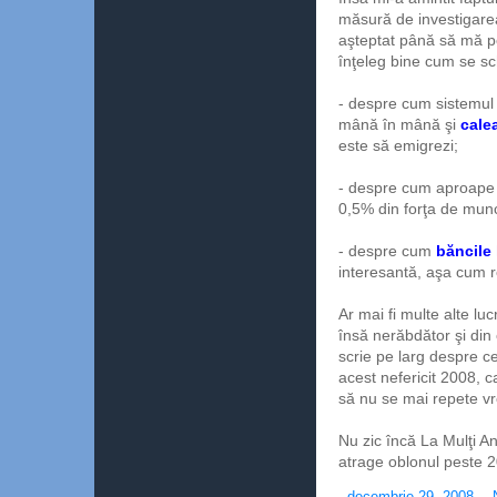
măsură de investigarea
aşteptat până să mă po
înţeleg bine cum se sch
- despre cum sistemul 
mână în mână şi
cale
este să emigrezi;
- despre cum aproape 
0,5% din forţa de mun
- despre cum
băncile 
interesantă, aşa cum 
Ar mai fi multe alte luc
însă nerăbdător şi din
scrie pe larg despre c
acest nefericit 2008, c
să nu se mai repete v
Nu zic încă La Mulţi An
atrage oblonul peste 
-
decembrie 29, 2008