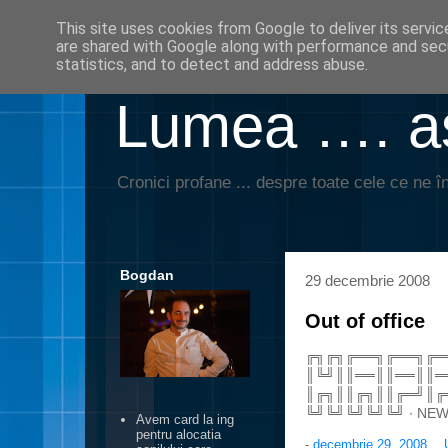
This site uses cookies from Google to deliver its servic
are shared with Google along with performance and secu
statistics, and to detect and address abuse.
Lumea …. aş
Cronici profane ... despre toate cele ce ne în
Bogdan
29 decembrie 2008
Out of office
╔╗╔╗╔══╗╔══╗╔═
║╚╝║║══║║══║║═
║╔╗║║╔╗║║╔═╝║╔
╚╝╚╝╚╝╚╝╚╝ ∙ NEW
Avem card la ing
pentru alocatia
-
decembrie 29, 2008