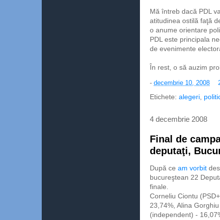
Mă întreb dacă PDL va 
atitudinea ostilă faţă
o anume orientare polit
PDL este principala n
de evenimente elector
În rest, o să auzim pro
-
decembrie 10, 2008
Etichete:
alegeri
,
politi
4 decembrie 2008
Final de campa
deputaţi, Bucu
După ce
am vorbit
dest
bucureştean 22 Deputaţ
finale.
Corneliu Ciontu (PSD
23,74%, Alina Gorghiu
(independent) - 16,07