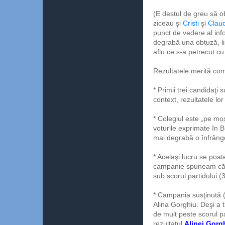
(E destul de greu să ob
ziceau şi
Cristi
şi
Clau
punct de vedere al inf
degrabă una obtuză, li
aflu ce s-a petrecut cu 
Rezultatele merită com
* Primii trei candidaţi 
context, rezultatele lor
* Colegiul este „pe moş
voturile exprimate în B
mai degrabă o înfrânge
* Acelaşi lucru se poa
campanie spuneam că 
sub scorul partidului 
* Campania susţinută (
Alina Gorghiu. Deşi a 
de mult peste scorul p
rezultatul
Alinei Gorg