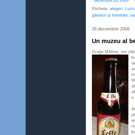
Etichete:
alegeri
,
Lucr
gânduri şi întrebări
,
vi
26 decembrie 2008
Un muzeu al be
Graţie Mălinei, am zăbo
b
d
a
m
M
a
a
o
A
pl
a
m
b