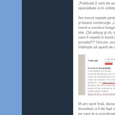
„Publicatii:2 carti de a
specialitate si in cotidi
Am trecut repede pest
şi bizara construcţie „
menit a construi imagin
site. (Să adaug şi că, 
care îl repetă în bună
jurnalist?? Oricum, su
întâmpla să apară de d
M-am oprit însă, dezamă
dovedesc a fi de fapt v
pe care le-a coordona