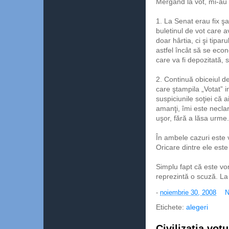
Mergând la vot, mi-au 
1. La Senat erau fix şa
buletinul de vot care a
doar hârtia, ci şi tipa
astfel încât să se econ
care va fi depozitată, s
2. Continuă obiceiul de
care ştampila „Votat” in
suspiciunile soţiei că a
amanţi, îmi este neclar
uşor, fără a lăsa urme.
În ambele cazuri este vo
Oricare dintre ele est
Simplu fapt că este vor
reprezintă o scuză. L
-
noiembrie 30, 2008
N
Etichete:
alegeri
Civilizaţia votu