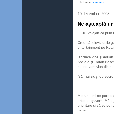
Etichete:
alegeri
10 decembrie 2008
Ne aşteaptă un 
...Cu Stolojan ca prim
Cred că televiziunile g
entertainment pe Reali
Iar dacă vine şi Adria
Socială şi Traian Băses
noi ne vom visa din nou 
(să mai zic şi de secr
Mie unul mi se pare o s
orice alt guvern. Mă aşt
prioritare şi să se pe
părui.