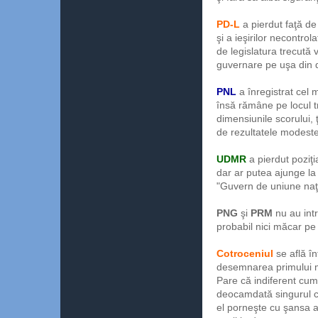
PD-L
a pierdut faţă de
şi a ieşirilor necontrol
de legislatura trecută 
guvernare pe uşa din 
PNL
a înregistrat cel 
însă rămâne pe locul t
dimensiunile scorului, ţ
de rezultatele modeste 
UDMR
a pierdut poziţ
dar ar putea ajunge l
"Guvern de uniune naţ
PNG
şi
PRM
nu au int
probabil nici măcar pe 
Cotroceniul
se află în
desemnarea primului mi
Pare că indiferent cum 
deocamdată singurul c
el porneşte cu şansa 