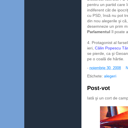
pentru un partid care 
indiferent cât de ipocriţ
cu PSD, însă nu pot tre
din nou alegerile şi că, 
desemneze un prim min
Parlamentul
îl poate 
4. Protagonist al farse
ieri,
Călin Popescu Tă
se pierde, ca şi Geoană,
pe o coală de hârtie.
-
noiembrie 30, 2008
N
Etichete:
alegeri
Post-vot
Iată şi un cort de camp