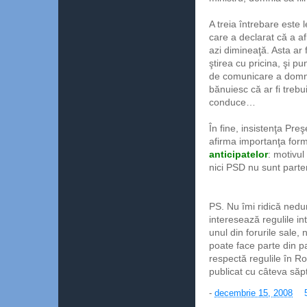
A treia întrebare este
care a declarat că a a
azi dimineaţă. Asta ar 
ştirea cu pricina, şi p
de comunicare a domnu
bănuiesc că ar fi trebu
conduce…
În fine, insistenţa Pre
afirma importanţa formă
anticipatelor
: motivul
nici PSD nu sunt parten
PS. Nu îmi ridică nedu
interesează regulile i
unul din forurile sale, 
poate face parte din p
respectă regulile în Ro
publicat cu câteva să
-
decembrie 15, 2008