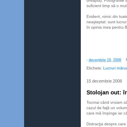
dreapta). Fotografiile 
suficient timp să o mu
Evident, nimic din toa
neaşteptat: sunt lucruri
în opinia mea pentru B
-
decembrie 19, 2008
Etichete:
Lucruri măru
15 decembrie 2008
Stolojan out: î
Tocmai când vroiam să 
cazul de faţă un volu
care mă împinge iar căt
Distracţia despre care