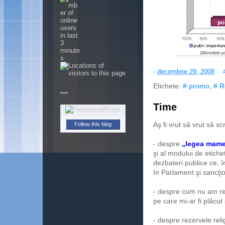
-
decembrie 29, 2008
---
Etichete:
# promo
,
# R
Time
Follow this blog
Aş fi vrut să vrut să sc
- despre
„legea mame
şi al modului de etiche
dezbateri publice ce, 
în Parlament şi sancţi
- despre cum nu am re
pe care mi-ar fi plăcut
- despre rezervele rel