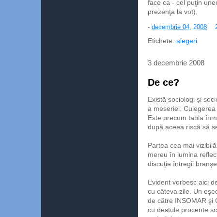
face ca - cel puţin une
prezenţa la vot).
-
decembrie 04, 2008
Etichete:
alegeri
3 decembrie 2008
De ce?
Există sociologi și soc
a meseriei. Culegerea 
Este precum tabla înmu
după aceea riscă să se
Partea cea mai vizibil
mereu în lumina reflect
discuţie întregii branşe
Evident vorbesc aici d
cu câteva zile. Un eşe
de către INSOMAR şi C
cu destule procente sco