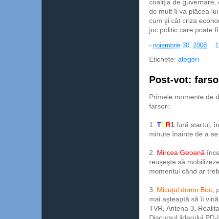
coaliţia de guvernare, 
de mult îi va plăcea lu
cum şi cât criza econ
joc politic care poate 
-
noiembrie 30, 2008
1
Etichete:
alegeri
Post-vot: farso
Primele momente de du
farsori:
1.
T
V
R
1
fură startul, 
minute înainte de a s
2.
Mircea Geoană
înce
reuşeşte să mobilizeze
momentul când ar trebu
3.
Micuţul domn Boc
, 
mai aşteaptă să îi vin
TVR, Antena 3, Realitat
Discursul liderului PD-