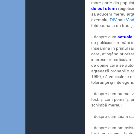
mare parte din populaţ
de col uterin
(bigotism
să aducem mereu argum
exemplu,
DIV
sau
Vla
totdeauna la un tradiţ
- despre cum
actuala 
de politicienii români î
înseamnă în primul râ
care, atingând prioritar
intereselor particulare 
de opinie care se autod
agreează probabil o astf
1990, să vehiculeze ma
toleranţei şi înţelegeri
- despre cum nu mai 
fost, şi cum pomii îşi 
schimbă mereu;
- despre cum tăiam câ
- despre cum am asista
însă mi-a amintit faptu