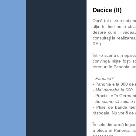
Dacice (II)
Dacă tot e ziua naţio
alţii. In fine nu e ch
despre cum îi vedeau 
consultaţi la realizarea
RAI).
Într-o scenă din episod
convingă nişte foşti s
terenuri în Panonia, u
- Panonia?
- Panonia e la 900 de m
- Mai degrabă la 600.
- Practic, e în Germani
- Se spune că solul e n
- Pline de bande te
războaie. Nu vor fi de 
În cele din urmă legion
a pleca în Panonia, la 