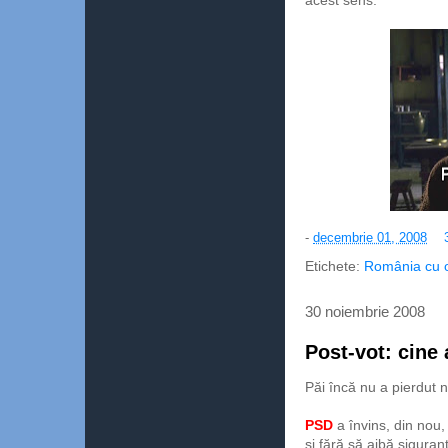
acest sens.
-
decembrie 01, 2008
Etichete:
România cu och
30 noiembrie 2008
Post-vot: cine 
Păi încă nu a pierdut 
PSD
a învins, din nou
şi fără să aibă sigura