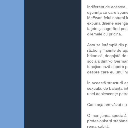
Indiferent de acestea,
uşurinţa cu care spune
McEwan felul natural în
expună dileme esenţiale
faţete şi sugerând posi
dilemele cu pricina.
Asta se întâmplă din p
război şi înainte de apa
britanică, degajată de 
socială dintr-o German
funcţionează superb pe
despre care eu unul n
În această structură a
sexuală, de balanţa într
unei adolescenţe petre
Cam aşa am văzut eu ca
O menţiunea specială
profesionist şi stăpâne
remarcabilă.