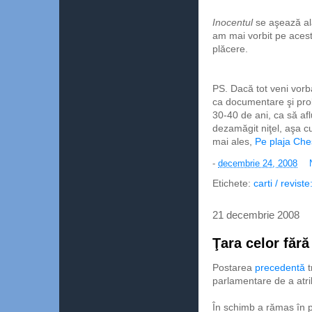
Inocentul
se aşează al
am mai vorbit pe acest 
plăcere.
PS. Dacă tot veni vor
ca documentare şi prob
30-40 de ani, ca să afl
dezamăgit niţel, aşa c
mai ales,
Pe plaja Ches
-
decembrie 24, 2008
Etichete:
carti / revist
21 decembrie 2008
Ţara celor fără
Postarea
precedentă
t
parlamentare de a atrib
În schimb a rămas în pi