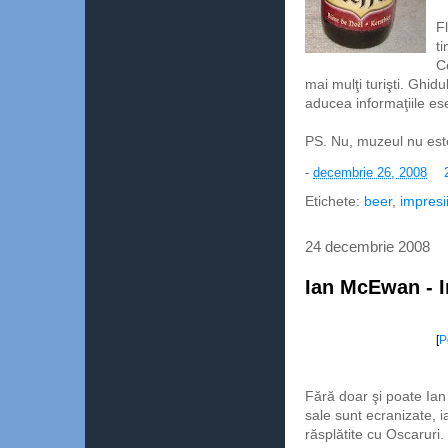
Fl
ti
C
mai mulţi turişti. Ghid
aducea informaţiile ese
PS. Nu, muzeul nu este
-
decembrie 26, 2008
Etichete:
beer
,
impresi
24 decembrie 2008
Ian McEwan - I
[
P
Fără doar şi poate Ia
sale sunt ecranizate, i
răsplătite cu Oscaruri.