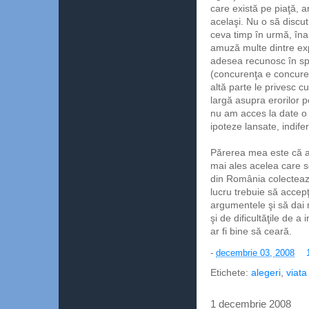
care există pe piaţă, ar
acelaşi. Nu o să discu
ceva timp în urmă, îna
amuză multe dintre expl
adesea recunosc în spa
(concurenţa e concure
altă parte le privesc 
largă asupra erorilor 
nu am acces la date o 
ipoteze lansate, indife
Părerea mea este că ar 
mai ales acelea care s
din România colectează
lucru trebuie să accepţ
argumentele şi să dai m
şi de dificultăţile de a
ar fi bine să ceară.
-
decembrie 03, 2008
Etichete:
alegeri
,
viat
1 decembrie 2008