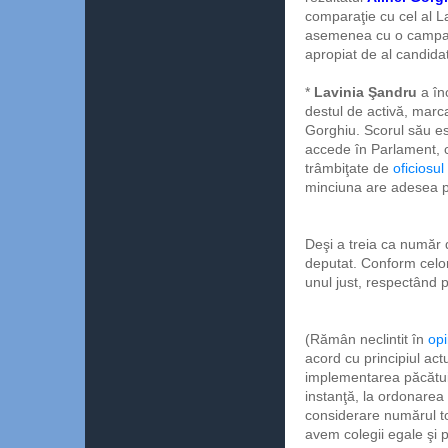
comparaţie cu cel al La
asemenea cu o campanie 
apropiat de al candida
*
Lavinia Şandru
a înc
destul de activă, marcat
Gorghiu. Scorul său e
accede în Parlament, ca
trâmbiţate de
oficiosul
minciuna are adesea pi
Deşi a treia ca număr 
deputat. Conform celor
unul just, respectând p
(Rămân neclintit în
opi
acord cu principiul actu
implementarea păcătuie
instanţă, la ordonarea c
considerare numărul to
avem colegii egale şi p