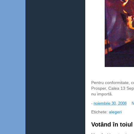
Pentru conformitate, c
Prosper, Calea 13 Sept
nu importă.
-
noiembrie 30, 2008
N
Etichete:
alegeri
Votând în toiul