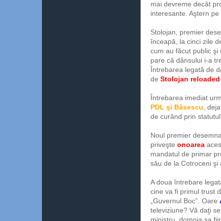
mai devreme decât pro
interesante. Aştern pe 
Stolojan, premier dese
înceapă, la cinci zile
cum au făcut public şi 
pare că dânsului i-a tr
Întrebarea legată de dâ
de
Stolojan reloaded
Întrebarea imediat ur
PDL şi Băsescu
, deja
de curând prin statutul 
Noul premier desemnat 
priveşte
onoarea
acest
mandatul de primar pro
său de la Cotroceni şi 
A doua întrebare lega
cine va fi primul trus
„Guvernul Boc”. Oare
televiziune? Vă daţi 
ministru, domnia sa fi