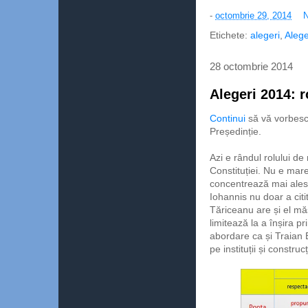
-
octombrie 29, 2014
N
Etichete:
alegeri
,
Alege
28 octombrie 2014
Alegeri 2014: r
Continui
să vă vorbesc
Președinție.
Azi e rândul rolului de
Constituției. Nu e mare
concentrează mai ales a
Iohannis nu doar a citi
Tăriceanu are și el mă
limitează la a înșira p
abordare ca și Traian 
pe instituții și construcț