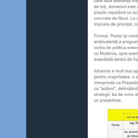
care face diferența ma
de toți, domeniul este 
practic repetând ce scr
concrete de făcut. La r
înșiruire de principii, c
Formal, Ponta își centr
ambivalență a programu
vorba de politica exter
cu Moldova, spre exempl
expediată destul de fug
Iohannis e mult mai spec
pentru majoritatea, o s
intreprinde ca Președin
ca "acțiuni", delimitân
strategii, ba de orice 
un președinte.