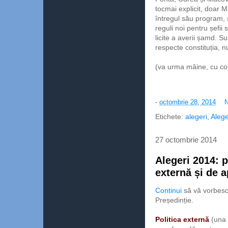
tocmai explicit, doar 
întregul său program, 
reguli noi pentru șefii 
licite a averii șamd. S
respecte constituția,
(va urma mâine, cu conc
-
octombrie 28, 2014
N
Etichete:
alegeri
,
Alege
27 octombrie 2014
Alegeri 2014: p
externă și de 
Continui
să vă vorbesc
Președinție.
Politica externă
(una d