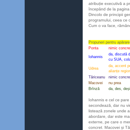
atribuție executivă a p
începând de la pagina
Dincolo de principii g
programului, ceea ce o
Cum o va face, rămân
Propuneri pentru apărare
Ponta
nimic concre
da, discută 
Iohannis
cu SUA, cola
da, accent p
Udrea
alianțe regio
Tăriceanu
nimic concre
Macovei
nu prea
Brînză
da, des, deș
Iohannis e cel ce pare 
secondează, dar nu vin
listează zonele unde a
abordare, dar este mai 
externe, pe care o men
concret. Macovei și Tă