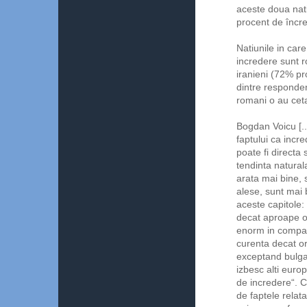
aceste doua nati
procent de încr
Natiunile in car
incredere sunt r
iranieni (72% pr
dintre responden
romani o au cetat
Bogdan Voicu [..
faptului ca incr
poate fi directa
tendinta natural
arata mai bine, 
alese, sunt mai 
aceste capitole:
decat aproape o
enorm in compar
curenta decat or
exceptand bulga
izbesc alti europ
de incredere“. C
de faptele rela