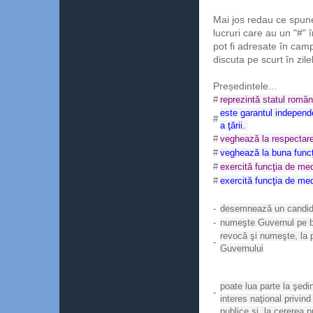
Mai jos redau ce spu
lucruri care au un "#" î
pot fi adresate în cam
discuta pe scurt în zil
Președintele...
#
reprezintă statul român
este garantul independenţ
#
a ţării.
#
veghează la respectare
#
veghează la buna funcţi
#
exercită funcţia de medi
#
exercită funcţia de med
-
desemnează un candidat
-
numeşte Guvernul pe b
revocă şi numeşte, la p
-
Guvernului
poate lua parte la şed
-
interes naţional privind
publice şi, la cererea pr