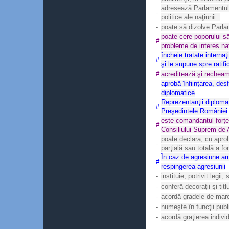
adresează Parlamentulu
-
politice ale naţiunii.
-
poate să dizolve Parla
poate cere poporului să
#
probleme de interes na
încheie tratate intern
#
şi le supune spre ratif
#
acreditează şi recheam
aprobă înfiinţarea, des
diplomatice
Reprezentanţii diplomati
#
Preşedintele României
este comandantul forţel
#
Consiliului Suprem de 
poate declara, cu apro
-
parţială sau totală a fo
În caz de agresiune arm
#
respingerea agresiunii
-
instituie, potrivit legi
-
conferă decoraţii şi titl
-
acordă gradele de mare
-
numeşte în funcţii publ
-
acordă graţierea indivi