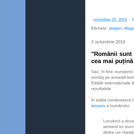
-
octombrie 25, 2014
N
Etichete:
alegeri
,
Alege
2 octombrie 2014
"Românii sunt n
cea mai puțină
Sau, în fine, europenii
sondaj pe această tem
Edițiile internaționale
rezultatele.
În ediția românească 
lansare
a numărului:
Locuitorii a doua
semenii lor euro
dintre cei chest