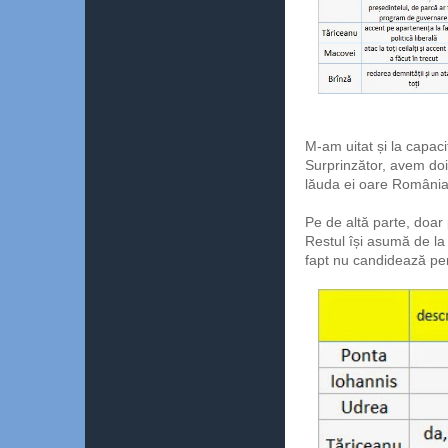
M-am uitat și la capac
Surprinzător, avem doi
lăuda ei oare România 
Pe de altă parte, doar 
Restul își asumă de la
fapt nu candidează pen