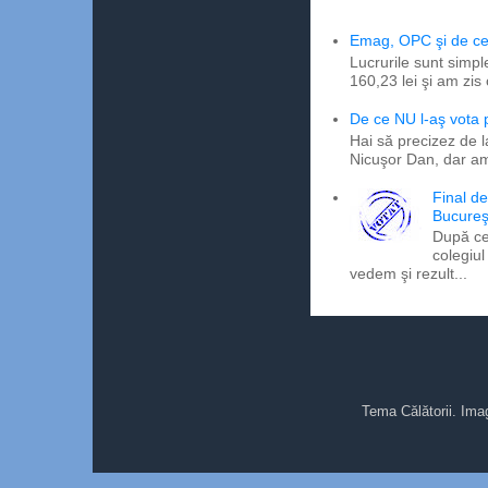
Emag, OPC şi de ce 
Lucrurile sunt simpl
160,23 lei şi am zis
De ce NU l-aş vota
Hai să precizez de l
Nicuşor Dan, dar am
Final d
Bucureş
După ce
colegiul
vedem şi rezult...
Tema Călătorii. Ima