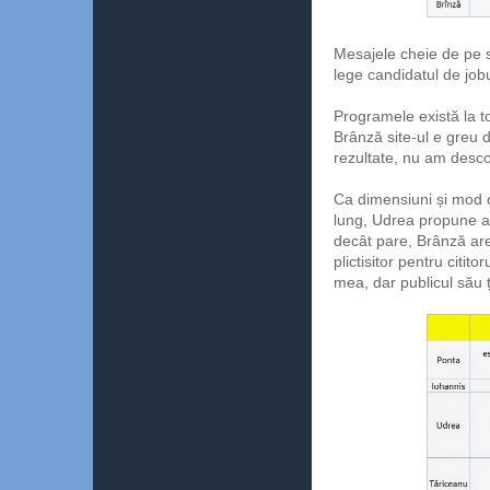
Mesajele cheie de pe s
lege candidatul de jobu
Programele există la toț
Brânză site-ul e greu 
rezultate, nu am descope
Ca dimensiuni și mod d
lung, Udrea propune an
decât pare, Brânză are 
plictisitor pentru citit
mea, dar publicul său 