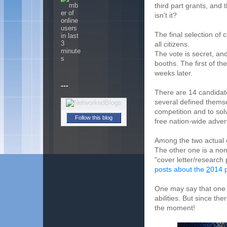
third part grants, and
isn't it?
The final selection of 
all citizens.
The vote is secret, and
booths. The first of th
weeks later.
---
There are 14 candidate
several defined themse
competition and to sol
Follow this blog
free nation-wide advert
Among the two actual c
The other one is a no
"cover letter/research
posts about the
2
014 p
One may say that one of
abilities. But since th
the moment!