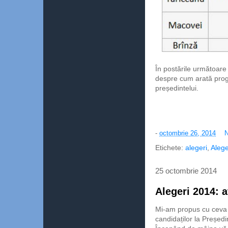
În postările următoare
despre cum arată prog
președintelui.
-
octombrie 26, 2014
N
Etichete:
alegeri
,
Alege
25 octombrie 2014
Alegeri 2014: a
Mi-am propus cu ceva 
candidaților la Președi