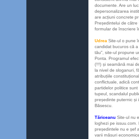
documente. Are un luc
depersonalizarea instit
are acțiuni concrete p
Președintelui de către 
formular de înscriere î
Udrea
Site-ul o pune î
candidat bucuros că a 
tău", site-ul propune 
Ponta. Programul efect
(!!!) și seamănă mai 
la nivel de sloganuri, 
atribuțiile constituțio
conflictuale, adică con
partidelor politice sunt
tupeul, scandalul publ
președinte puternic și 
Băsescu.
Tăriceanu
Site-ul nu 
loghezi pe issuu.com.
președintele nu e șef 
varii măsuri economice