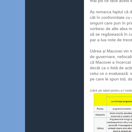
mai jos ce face acest 
Aș remarca faptul că d
cât în conformitate cu 
singurii care pun în pri
vorbesc de alte alea ma
să se regăsească în ca
par a lua note de trece
Udrea și Macovei vin 
de guvernare, nefocaliz
că Macovei a încercat 
decât ca o listă de acț
celui ce o evaluează: e
pe care le spun toți, d
(click pe tabel pentru a-l ved