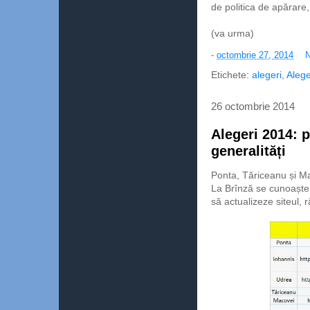
de politica de apărare,
(va urma)
-
octombrie 27, 2014
N
Etichete:
alegeri
,
Alege
26 octombrie 2014
Alegeri 2014: 
generalități
Ponta, Tăriceanu și Ma
La Brînză se cunoaște l
să actualizeze siteul,