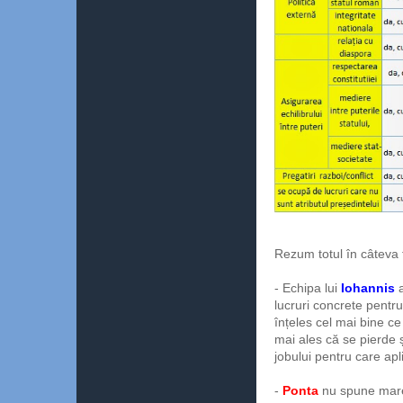
Rezum totul în câteva 
- Echipa lui
Iohannis
lucruri concrete pentru
înțeles cel mai bine c
mai ales că se pierde ș
jobului pentru care apl
-
Ponta
nu spune mare 