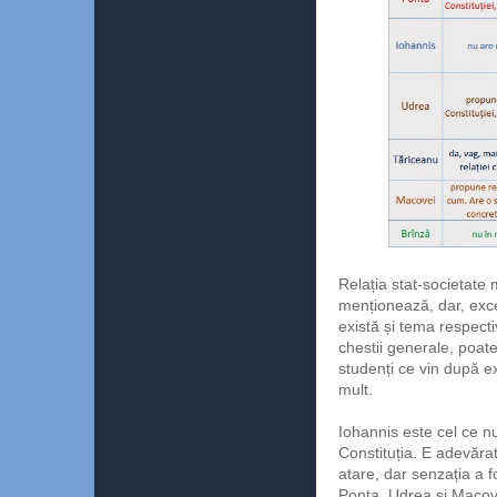
Relația stat-societate
menționează, dar, exce
există și tema respec
chestii generale, poat
studenți ce vin după ex
mult.
Iohannis este cel ce n
Constituția. E adevăra
atare, dar senzația a f
Ponta, Udrea și Macove