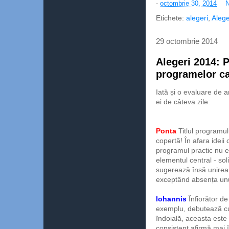
-
octombrie 30, 2014
N
Etichete:
alegeri
,
Alege
29 octombrie 2014
Alegeri 2014: 
programelor ca
Iată și o evaluare de 
ei de câteva zile:
Ponta
Titlul programul
copertă! În afara ideii 
programul practic nu e
elementul central - sol
sugerează însă unirea 
exceptând absența unui 
Iohannis
Înfiorător d
exemplu, debutează cu 
îndoială, aceasta este
consistent afirmă mai î