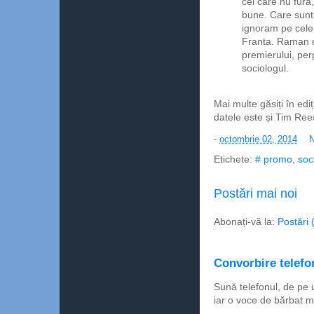
cei care nu fura,
bune. Care sunt 
ignoram pe cele 
Franta. Raman di
premierului, per
sociologul.
Mai multe găsiți în edi
datele este și Tim Ree
-
octombrie 02, 2014
N
Etichete:
# promo
,
soc
Postări mai noi
Abonați-vă la:
Postări 
Convorbire telefon
Sună telefonul, de pe 
iar o voce de bărbat m