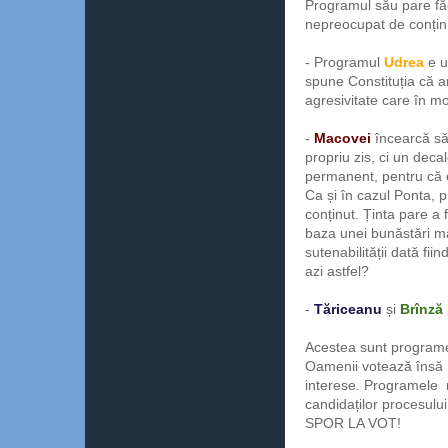
Programul său pare făc
nepreocupat de conțin
- Programul
Udrea
e u
spune Constituția că a
agresivitate care în m
-
Macovei
încearcă să
propriu zis, ci un dec
permanent, pentru că e
Ca și în cazul Ponta, 
conținut. Ținta pare a 
baza unei bunăstări ma
sutenabilității dată fi
azi astfel?
-
Tăriceanu
și
Brînză
Acestea sunt programe
Oamenii votează însă ma
interese. Programele n
candidaților procesului
SPOR LA VOT!