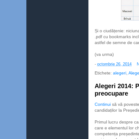
Și o ciudățenie: niciu
.pdf cu bookmarks inc
astfel de semne de cart
(va urma)
-
octombrie 26, 2014
N
Etichete:
alegeri
,
Alege
Alegeri 2014: P
preocupare
Continui
să vă poveste
candidaților la Președi
Primul lucru despre ca
care e elementul lor ch
competența președintel