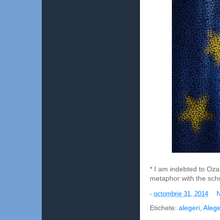
* I am indebted to Oza
metaphor with the sch
-
octombrie 31, 2014
N
Etichete:
alegeri
,
Alege