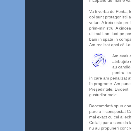
Începând de mâine vă 
Va fi vorba de Ponta, 
doi sunt protagoniștii
voturi. A treia este pre
prim-ministru. A cincea
ultimul l-am luat pe po
bani în spate în compa
Am realizat apoi că l-
Am evaluat
atribuțiil
au candid
pentru fie
în care am penalizat ata
în programe. Am puncta
Președintele. Evident, 
gusturilor mele.
Deocamdată spun doar a
pare a fi conspectat Co
mai exact cu cel al ec
Ceilalți par a candida
nu au propuneri concre