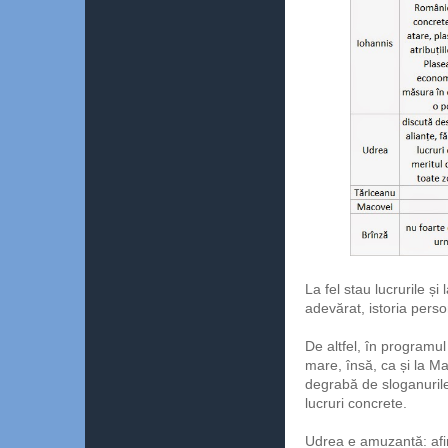
La fel stau lucrurile ș
adevărat, istoria perso
De altfel, în programu
mare, însă, ca și la M
degrabă de sloganuril
lucruri concrete.
Udrea e amuzantă: afir