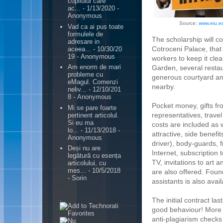
copilului care
ac...
- 1/13/2020
-
Anonymous
Source:
www.eiu.e
Vad ca ai pus toate
formulele de
The scholarship will c
adresare in
Cotroceni Palace, that
aceea...
- 10/30/20
19
- Anonymous
workers to keep it cle
Am enorm de mari
Garden, several restau
probleme cu
generous courtyard and
eMagul. Comenzi
nearby.
neliv...
- 12/10/201
8
- Anonymous
Pocket money, gifts f
Mi se pare foarte
representatives, trave
pertinent articolul.
Si eu ma
costs are included as 
lo...
- 11/13/2018
-
attractive, side benefi
Anonymous
driver), body-guards, 
Deși nu are
Internet, subscription t
legătură cu esența
TV, invitations to art a
articolului, cu
mes...
- 10/5/2018
are also offered. Foun
- Sorin
assistants is also avail
.
The initial contract la
good behaviour! More i
anti-plagiarism checks