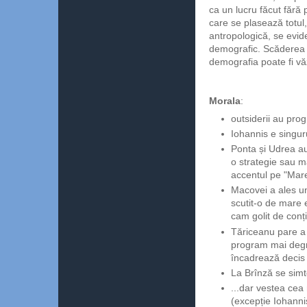
ca un lucru făcut fără 
care se plasează totul
antropologică, se evide
demografic. Scăderea ra
demografia poate fi văz
Morala
:
outsiderii au pro
Iohannis e singur
Ponta și Udrea au
o strategie sau m
accentul pe "Mar
Macovei a ales un
scutit-o de mare 
cam golit de conț
Tăriceanu pare a 
program mai degr
încadrează decis î
La Brînză se simte
...dar vestea cea 
(excepție Iohannis