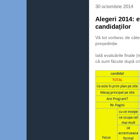
30 octombrie 2014
Alegeri 2014: e
candidaților
Vă tot vorbesc de câte
președinție.
Iată evaluările finale
că sunt făcute după crit