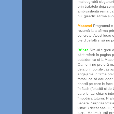
mai degrabă sloganurile
prin tratatele deja sem
ambivașlență remarcabi
nu. (practic afirmă și c
Macovei
Programul e î
rezumă la a afirma prin
concrete. Acest lucru 
pierd ceilalți și să nu 
Brînză
Site-ul e greu 
zărit referit în pagina
outsider, ca și la Maco
Oamenii nu preferă marg
deja prin poițiile câști
angajările în firme pri
fotbal, ca să dau doar
chestii pe care le face
în flash (folosită și d
care le faci chiar e in
împotriva tuturor. Pr
vedere. Surpriza total
viitor!") decât site-ul
lucru. Mai mult, stă pro