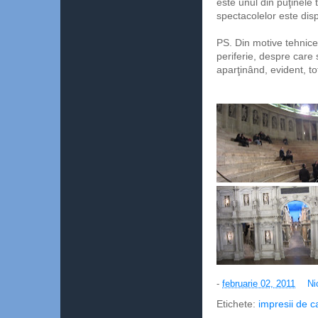
este unul din puţinele 
spectacolelor este dis
PS. Din motive tehnice
periferie, despre care 
aparţinând, evident, tot
-
februarie 02, 2011
Ni
Etichete:
impresii de c