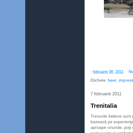
-
februarie 08, 2011
Ni
Etichete:
beer
,
impresi
7 februarie 2011
Trenitalia
Trenurile italiene sun
bazează pe experienţa 
aproape oriunde, poţi 