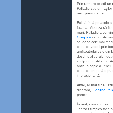
Prin urmare există un
Palladio sau urmaşilor 
neimpresionante.
Există însă pe acolo şi
face ca Vicenza să fie
muri, Palladio a convin
Olimpica
să construias
se joace cele mai mari 
ceea ce vedeţi prin fot
amfiteatrului este din 
deschis al cerului, de
sculpturi în stil antic.
antic, o copie a Tebei,
ceea ce creează o pute
impresionantă.
Altfel, ar mai fi de vă
dinafară),
Basilica Pal
parter!
În rest, cum spuneam,
Teatro Olimpico face c