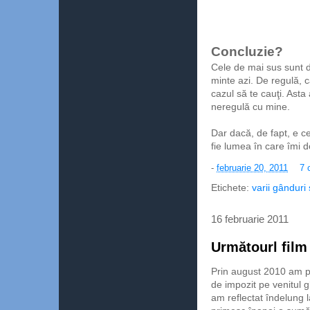
Concluzie?
Cele de mai sus sunt d
minte azi. De regulă, c
cazul să te cauţi. Asta
neregulă cu mine.
Dar dacă, de fapt, e c
fie lumea în care îmi 
-
februarie 20, 2011
7 
Etichete:
varii gânduri 
16 februarie 2011
Următourl film
Prin august 2010 am pr
de impozit pe venitul g
am reflectat îndelung 