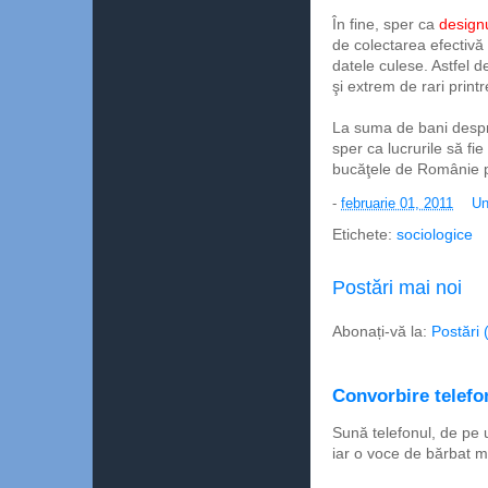
În fine, sper ca
designu
de colectarea efectivă ş
datele culese. Astfel 
şi extrem de rari print
La suma de bani despr
sper ca lucrurile să fi
bucăţele de Românie p
-
februarie 01, 2011
Un
Etichete:
sociologice
Postări mai noi
Abonați-vă la:
Postări 
Convorbire telefon
Sună telefonul, de pe 
iar o voce de bărbat m