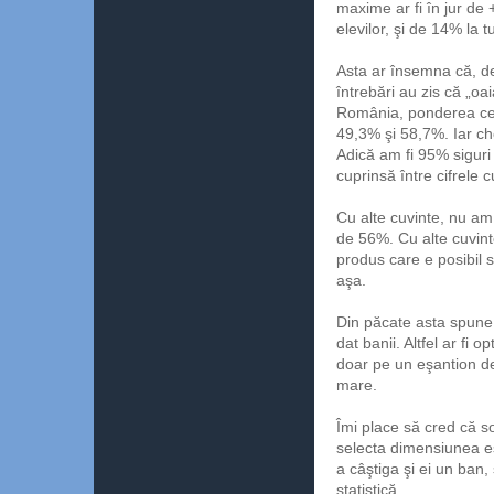
maxime ar fi în jur de 
elevilor, şi de 14% la t
Asta ar însemna că, d
întrebări au zis că „oai
România, ponderea celo
49,3% şi 58,7%. Iar ch
Adică am fi 95% siguri
cuprinsă între cifrele c
Cu alte cuvinte, nu am
de 56%. Cu alte cuvinte
produs care e posibil 
aşa.
Din păcate asta spune c
dat banii. Altfel ar fi
doar pe un eşantion de el
mare.
Îmi place să cred că so
selecta dimensiunea eş
a câştiga şi ei un ban,
statistică.