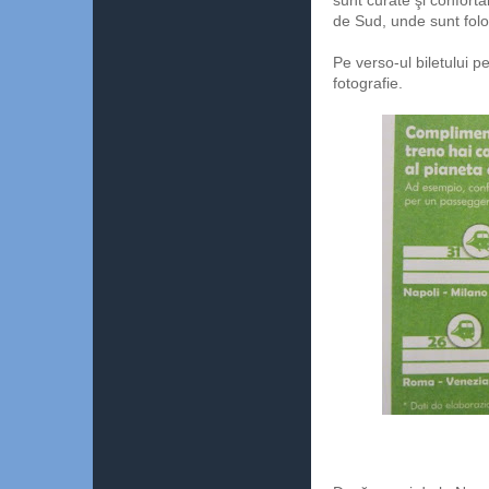
sunt curate şi confort
de Sud, unde sunt folo
Pe verso-ul biletului pe
fotografie.