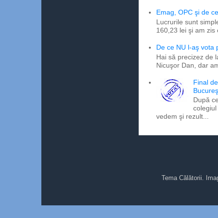
Emag, OPC şi de ce 
Lucrurile sunt simpl
160,23 lei şi am zis
De ce NU l-aş vota
Hai să precizez de l
Nicuşor Dan, dar am
Final d
Bucureş
După ce
colegiul
vedem şi rezult...
Tema Călătorii. Ima