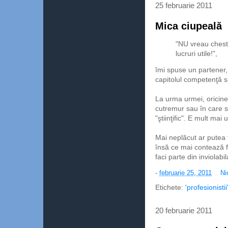
25 februarie 2011
Mica ciupeală
"NU vreau chestii
lucruri utile!",
îmi spuse un partener,
capitolul competenţă 
La urma urmei, oricine
cutremur sau în care s
"ştiinţific". E mult mai
Mai neplăcut ar putea f
însă ce mai contează fa
faci parte din inviolabil
-
februarie 25, 2011
Ni
Etichete:
'profesionistii
20 februarie 2011