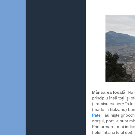
Mâncarea locală
. Nu 
principiu însă toţi îşi
(tiramisu cu bere în l
(made in Bolzano) buni
Patelli
au nişte gnocchi 
oraşul, porţiile sunt m
Prin urmare, mai indica
(felul întâi şi felul do