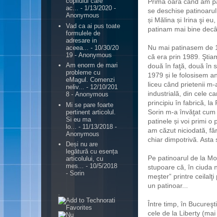
copilului care
Prima oară când am pat
ac...
- 1/13/2020
-
se deschise patinoarul
Anonymous
și Mălina și Irina şi e
Vad ca ai pus toate
patinam mai bine decât
formulele de
adresare in
Nu mai patinasem de 10
aceea...
- 10/30/20
19
- Anonymous
că era prin 1989. Ştiam
Am enorm de mari
două în faţă, două în 
probleme cu
1979 și le folosisem an
eMagul. Comenzi
liceu când prietenii m-
neliv...
- 12/10/201
industrială, din cele c
8
- Anonymous
principiu în fabrică, la
Mi se pare foarte
Sorin m-a învăţat cum 
pertinent articolul.
Si eu ma
patinele și voi primi o
lo...
- 11/13/2018
-
am căzut niciodată, făr
Anonymous
chiar dimpotrivă. Asta 
Deși nu are
legătură cu esența
Pe patinoarul de la Mo
articolului, cu
mes...
- 10/5/2018
stupoare că, în ciuda
- Sorin
meşter” printre ceilalţ
un patinoar...
.
Între timp, în Bucureş
cele de la Liberty (ma