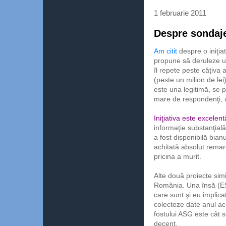
1 februarie 2011
Despre sondaje
Am citit
despre o iniţiat
propune să deruleze u
îl repete peste câțiva
(peste un milion de lei)
este
una legitimă, se 
mare de respondenţi, a
Iniţiativa este excelent
informaţie substanţial
a fost disponibilă bian
achitată absolut remar
pricina a murit.
Alte două proiecte simi
România. Una însă (ES
care sunt şi eu implic
colecteze date anul ac
fostului ASG este cât 
decent.