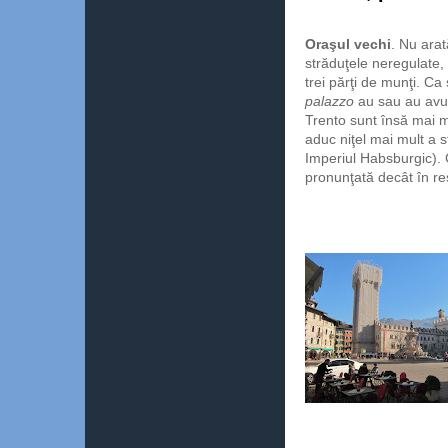
Oraşul vechi
. Nu arat
străduţele neregulate, 
trei părţi de munţi. Ca
palazzo
au sau au avut
Trento sunt însă mai mul
aduc niţel mai mult a s
Imperiul Habsburgic). 
pronunţată decât în rest