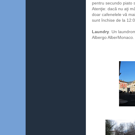
pentru secundo piato s
Atenţie: dacă nu aţi m
doar cafenelele vă mai
sunt închise de la 12:0
Laundry
. Un laundrom
Albergo AlberMonaco. 