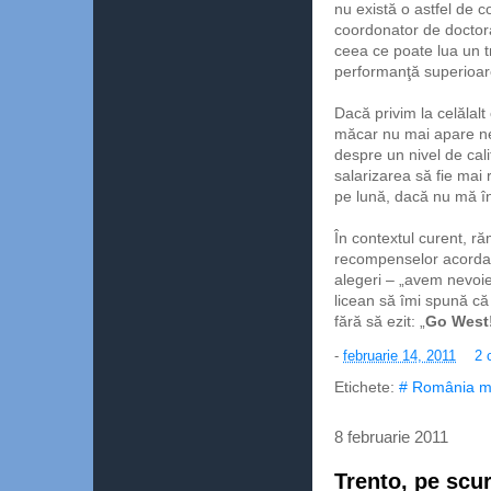
nu există o astfel de c
coordonator de doctor
ceea ce poate lua un tr
performanţă superioar
Dacă privim la celălalt
măcar nu mai apare ne
despre un nivel de calif
salarizarea să fie mai
pe lună, dacă nu mă în
În contextul curent, r
recompenselor acordate 
alegeri – „avem nevoie 
licean să îmi spună că 
fără să ezit: „
Go West
-
februarie 14, 2011
2 
Etichete:
# România m
8 februarie 2011
Trento, pe scur