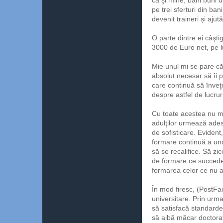
ca şi mine, bani buni 
pe trei sferturi din ba
devenit traineri și ajut
O parte dintre ei câş
3000 de Euro net, pe l
Mie unul mi se pare că
absolut necesar să îi p
care continuă să înveţ
despre astfel de lucrur
Cu toate acestea nu mă
adulţilor urmează adese
de sofisticare. Evident
formare continuă a unor
să se recalifice. Să zi
de formare ce succede 
formarea celor ce nu au
În mod firesc, (PostFa
universitare. Prin urm
să satisfacă standarde 
să aibă măcar doctorat 