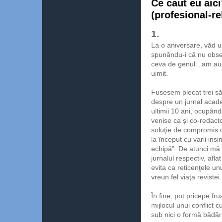
Ce caut eu aici?
(profesional-re
1.
La o aniversare, văd un
spunându-i că nu obse
ceva de genul: „am auz
uimit.
Fusesem plecat trei să
despre un jurnal acade
ultimii 10 ani, ocupând
venise ca și co-redactor
soluţie de compromis c
la început cu varii in
echipă”. De atunci mă 
jurnalul respectiv, afla
evita ca reticenţele u
vreun fel viaţa revistei.
În fine, pot pricepe fru
mijlocul unui conflict 
sub nici o formă bădăr