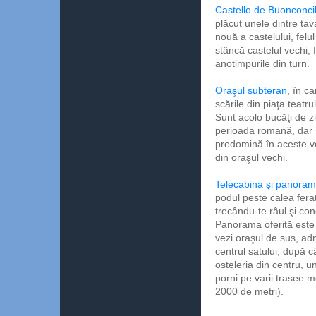
Castello de Buonconcil
plăcut unele dintre ta
nouă a castelului, felul
stâncă castelul vechi, 
anotimpurile din turn.
Oraşul subteran
, în c
scările din piaţa teatru
Sunt acolo bucăţi de zid
perioada romană, dar ş
predomină în aceste vest
din oraşul vechi.
Telecabina şi panora
podul peste calea fera
trecându-te râul şi co
Panorama oferită este 
vezi oraşul de sus, ad
centrul satului, după 
osteleria din centru, 
porni pe varii trasee m
2000 de metri).