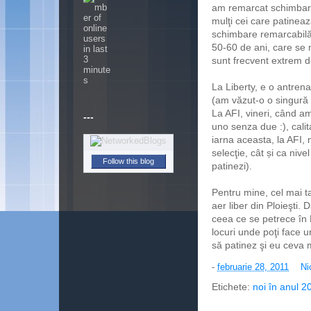
am remarcat schimbar
mulţi cei care patinea
schimbare remarcabilă.
50-60 de ani, care se m
sunt frecvent extrem d
La Liberty, e o antrena
(am văzut-o o singură 
La AFI, vineri, când am
---
uno senza due :), calit
iarna aceasta, la AFI, 
selecţie, cât și ca nive
Follow this blog
patinezi).
Pentru mine, cel mai t
aer liber din Ploieşti.
ceea ce se petrece în 
locuri unde poţi face 
să patinez şi eu ceva m
-
februarie 28, 2011
Ni
Etichete:
noi în anul 20