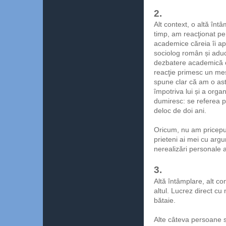
2.
Alt context, o altă în
timp, am reacţionat pe o
academice căreia îi ap
sociolog român și aduc
dezbatere academică ob
reacţie primesc un mesa
spune clar că am o ast
împotriva lui și a orga
dumiresc: se referea p
deloc de doi ani.
Oricum, nu am pricepu
prieteni ai mei cu argu
nerealizări personale a
3.
Altă întâmplare, alt c
altul. Lucrez direct cu
bătaie.
Alte câteva persoane s