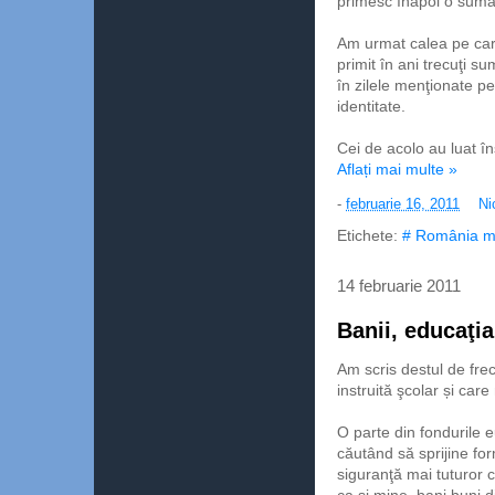
primesc înapoi o sumă 
Am urmat calea pe car
primit în ani trecuţi 
în zilele menţionate pe
identitate.
Cei de acolo au luat în
Aflați mai multe »
-
februarie 16, 2011
Ni
Etichete:
# România m
14 februarie 2011
Banii, educaţia
Am scris destul de fr
instruită şcolar și car
O parte din fondurile 
căutând să sprijine f
siguranţă mai tuturor c