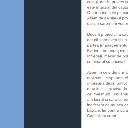
colegi, dar în proiect
este întârziat din cauz
O parte din cele pe ca
Aflăm de pe site-ul pr
dar pe care nu îi vedem
Ducem proiectul la cap
dat că vom avea și un
partea |managementului
Evident, nu anunţ nimi
întrebaţi, măcar de po
seminarul cu pricina?
Avem în cele din urmă
mai sus. Le spunem că 
împreună devin un tot 
meu le zice și ceva de 
cel mai mult!”. Îmi amin
am lucrat și care cons
indiferent de munca de
bătrâni, fie pentru că a
Capitalism curat!