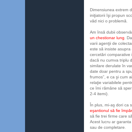
Dimensiunea extrem de
iniţiatorii îşi propun s
văd nici o problemă.
Am însă dubii observâ
un chestionar lung
. Da
varii agenţii de colecta
este să insiste asupra d
cercetări comparative
dacă nu cumva triplu d
similare derulate în va
date doar pentru a spu
frumos”, e ca şi cum ai
relaţie variabilele pent
ce îmi rămâne să sper 
2-4 itemi).
În plus, mi-aş dori ca s
eşantionul să fie împărţ
să fie trei firme care
Acest lucru ar garanta 
sau de completare.