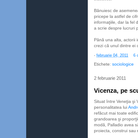
Bănuiesc de asemenea 
pricepe la astfel de cif
informaţiile, dar la fe
a scrie despre lucruri 
Până una alta, actorii
crezi că unul dintre ei
-
februarie 04, 2011
6 
Etichete:
sociologice
2 februarie 2011
Vicenza, pe sc
Situat între Veneţia ş
personalitatea lui
Andr
refăcut mai toate edific
grandoarea şi proporţi
modă, Palladio avea să 
proiecta, construi sau