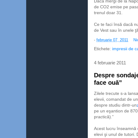
Dacă mergi de la Napol
de CO2 emise pe pasag
trenul doar 31.
Ce te faci însă dacă n
de Vest sau în unele ţ
-
februarie 07, 2011
Ni
Etichete:
impresii de c
4 februarie 2011
Despre sondaje,
face ouă”
Zilele trecute s-a lans
elevii, comandat de una
despre studiu dintr-un
pe un eşantion de 870 s
practică).”
Acest lucru înseamnă c
elevi şi unul de tutori.