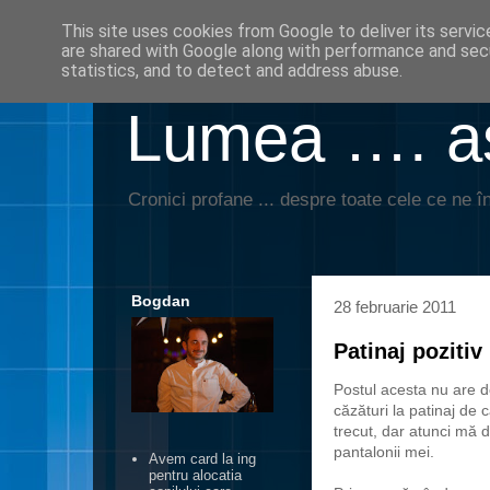
This site uses cookies from Google to deliver its servic
are shared with Google along with performance and secu
statistics, and to detect and address abuse.
Lumea …. aş
Cronici profane ... despre toate cele ce ne în
Bogdan
28 februarie 2011
Patinaj pozitiv
Postul acesta nu are d
căzături la patinaj de
trecut, dar atunci mă
pantalonii mei.
Avem card la ing
pentru alocatia