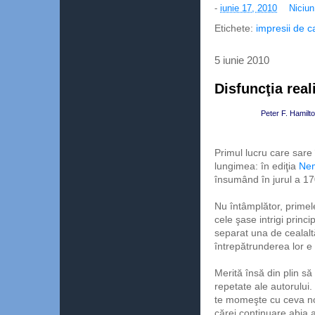
-
iunie 17, 2010
Niciu
Etichete:
impresii de c
5 iunie 2010
Disfuncţia real
Peter F. Hamilton
Primul lucru care sare 
lungimea: în ediţia
Nem
însumând în jurul a 17
Nu întâmplător, primel
cele şase intrigi princ
separat una de cealalt
întrepătrunderea lor e 
Merită însă din plin să 
repetate ale autorului.
te momeşte cu ceva no
cărei continuare abia aş