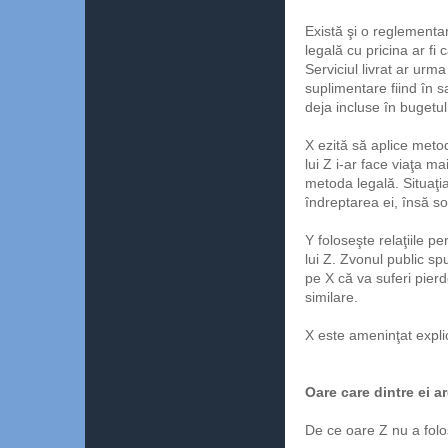
Există şi o reglementar
legală cu pricina ar fi 
Serviciul livrat ar urma
suplimentare fiind în s
deja incluse în bugetul 
X ezită să aplice metod
lui Z i-ar face viaţa ma
metoda legală. Situaţi
îndreptarea ei, însă so
Y foloseşte relaţiile p
lui Z. Zvonul public spu
pe X că va suferi pier
similare.
X este ameninţat expli
Oare care dintre ei a
De ce oare Z nu a folo