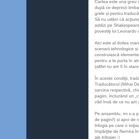
Cartea este una greu de
după ce deprinzi limba
grele și pentru traducă
Să nu uităm că acţiunea
astăzi pe Shakespeare 
povestiţi lui Leonardo 
Aici este al doilea mar
scenarii tehnologice și
construiască elemente d
pentru a te purta în a
(altfel nu am fi în stare
În aceste condiţii, tra
Traducătorul (Mihai D
sarcina respectivă, chi
pagini, incluzând un „c
văd însă de ce nu am pe
Pe ansamblu, mi s-a pă
de pagini!) și apoi de 
trilogia pe care o iniţi
împărţite de Nemira în 
ale trilogiei :)