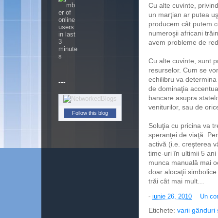
Cu alte cuvinte, privi
un marţian ar putea uş
producem cât putem co
numeroşii africani tră
avem probleme de redi
Cu alte cuvinte, sunt 
resurselor. Cum se vor
echilibru va determina
---
de dominaţia accentuat
bancare asupra statelor
veniturilor, sau de orice
Follow this blog
Soluţia cu pricina va t
speranţei de viaţă. Pe
activă (i.e. creşterea 
time-uri în ultimii 5 an
munca manuală mai ocu
doar alocaţii simbolic
trăi cât mai mult…
-
iunie 26, 2010
Un co
Etichete:
varii gânduri 