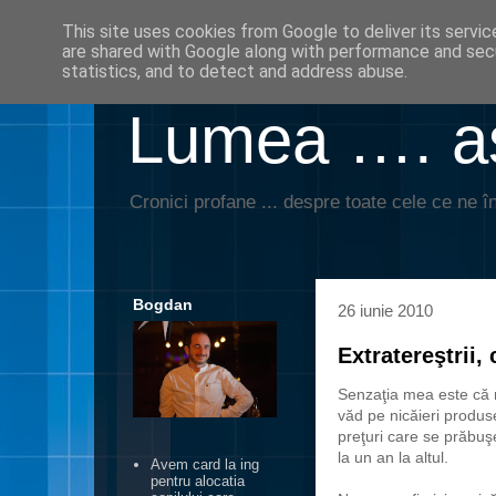
This site uses cookies from Google to deliver its servic
are shared with Google along with performance and secu
statistics, and to detect and address abuse.
Lumea …. aş
Cronici profane ... despre toate cele ce ne în
Bogdan
26 iunie 2010
Extratereştrii,
Senzaţia mea este că 
văd pe nicăieri produs
preţuri care se prăbuşe
la un an la altul.
Avem card la ing
pentru alocatia