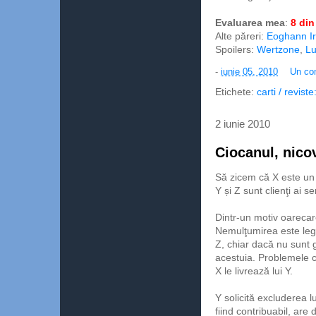
Evaluarea mea
:
8 din
Alte păreri:
Eoghann Ir
Spoilers:
Wertzone
,
Lu
-
iunie 05, 2010
Un co
Etichete:
carti / revist
2 iunie 2010
Ciocanul, nicov
Să zicem că X este un f
Y și Z sunt clienţi ai s
Dintr-un motiv oarecare
Nemulţumirea este lega
Z, chiar dacă nu sunt g
acestuia. Problemele cu
X le livrează lui Y.
Y solicită excluderea lu
fiind contribuabil, are