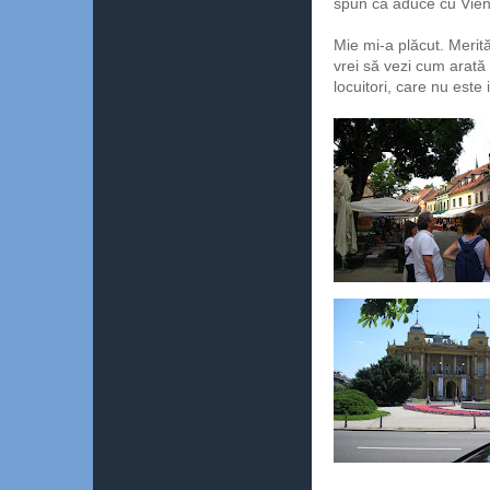
spun că aduce cu Vien
Mie mi-a plăcut. Merită
vrei să vezi cum arată
locuitori, care nu este