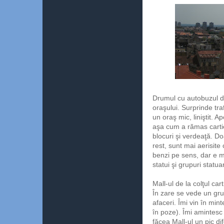
Drumul cu autobuzul de
oraşului. Surprinde tra
un oraş mic, liniştit. 
aşa cum
a rămas carti
blocuri şi verdeaţă. Do
rest, sunt mai aerisite
benzi pe sens, dar e mu
statui şi grupuri statu
Mall-ul de la colţul car
În zare se vede un grup 
afaceri. Îmi vin în min
în poze). Îmi amintesc d
făcea Mall-ul un pic di