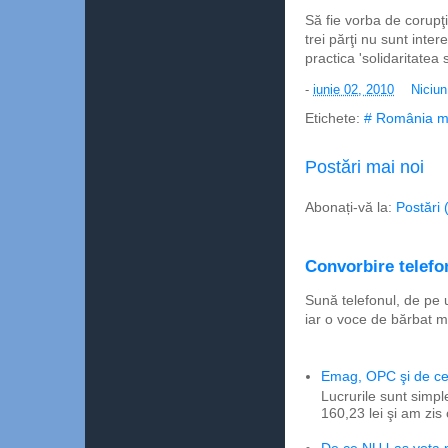
Să fie vorba de corupţ
trei părţi nu sunt inte
practica 'solidaritatea 
-
iunie 02, 2010
Niciu
Etichete:
# România m
Postări mai noi
Abonați-vă la:
Postări 
Convorbire telefon
Sună telefonul, de pe 
iar o voce de bărbat m
Emag, OPC şi de ce 
Lucrurile sunt simpl
160,23 lei şi am zis