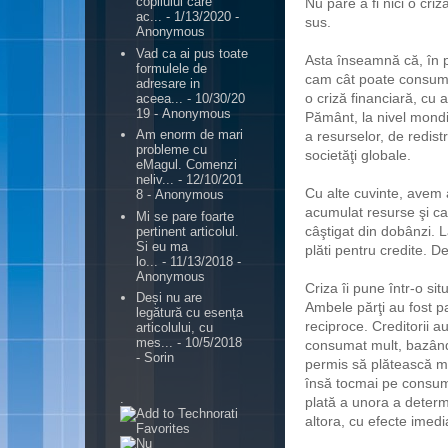
copilului care
Nu pare a fi nici o criz
ac...
- 1/13/2020
-
sus.
Anonymous
Vad ca ai pus toate
Asta înseamnă că, în pr
formulele de
cam cât poate consuma
adresare in
o criză financiară, cu 
aceea...
- 10/30/20
19
- Anonymous
Pământ, la nivel mond
Am enorm de mari
a resurselor, de redist
probleme cu
societăţi globale.
eMagul. Comenzi
neliv...
- 12/10/201
Cu alte cuvinte, avem a
8
- Anonymous
acumulat resurse şi ca
Mi se pare foarte
câştigat din dobânzi. 
pertinent articolul.
Si eu ma
plăti pentru credite. De
lo...
- 11/13/2018
-
Anonymous
Criza îi pune într-o sit
Deși nu are
Ambele părţi au fost p
legătură cu esența
reciproce. Creditorii a
articolului, cu
mes...
- 10/5/2018
consumat mult, bazând
- Sorin
permis să plătească m
însă tocmai pe consumu
.
plată a unora a determ
altora, cu efecte imedi