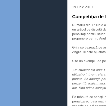
19 iunie 2010
Competiţia de 
Numărul din 17 iunie 
un articol ce discută d
penalităţi pentru stude
propunere pentru Angli
Grila se bazează pe anal
Anglia, și este ajusta
Uite un exemplu de pe
„Un student din anul 1
utilizat-o într-un refe
puncte. Se adaugă posi
prezent în foaia matrico
dar, fiind prima sancţ
Pe măsură ce sancţiun
penalizare, foaia matr
şansele de a fi accepta