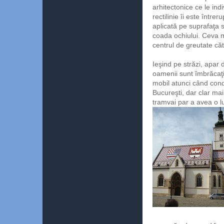
arhitectonice ce le ind
rectilinie îi este într
aplicată pe suprafaţa 
coada ochiului. Ceva m
centrul de greutate căt
Ieşind pe străzi, apar 
oamenii sunt îmbrăcaţi 
mobil atunci când cond
Bucureşti, dar clar ma
tramvai par a avea o l