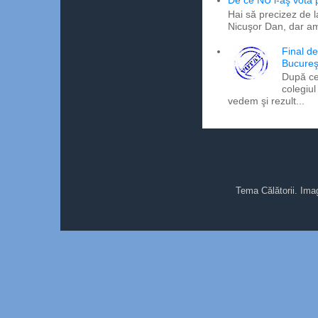
De ce NU l-aş vota
Hai să precizez de l
Nicuşor Dan, dar am
Final d
Bucureş
După ce
colegiul
vedem şi rezult...
Tema Călătorii. Ima