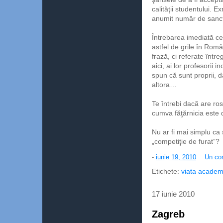
calităţii studentului. 
anumit număr de sancţi
Întrebarea imediată ce 
astfel de grile în Româ
frază, ci referate într
aici, ai lor profesorii
spun că sunt proprii, d
altora…
Te întrebi dacă are ros
cumva făţărnicia este d
Nu ar fi mai simplu c
„competiţie de furat”?
-
iunie 19, 2010
Un co
Etichete:
viata academ
17 iunie 2010
Zagreb