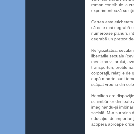
roman contribuie la cr
experimentează soluţii 
Cartea este etichetata
că este mai degrabă o
numeroase planuri, înt
degrabă un pretext de
Religiozitatea, secular
libertățile sexuale (ce
medicina viitorului, evo
transporturi, problema 
corporaţii, relaţiile de
după moarte sunt temel
scăpat vreuna din cele
Hamilton are dispoziţi
schimbărilor din toate 
imaginându-şi îmbinăril
socială. M-a surprins 
educaţie, de importanţ
acoperă aproape ori