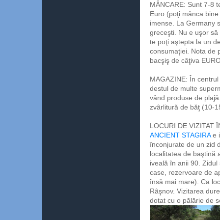
MÂNCARE: Sunt 7-8 ter
Euro (poţi mânca bine 
imense. La Germany se 
greceşti. Nu e uşor să 
te poţi aştepta la un de
consumaţiei. Nota de p
bacşiş de câţiva EURO 
MAGAZINE: În centrul sa
destul de multe superm
vând produse de plajă. 
zvârlitură de băţ (10-
LOCURI DE VIZITAT 
ANCIENT STAGIRA
e 
înconjurate de un zid d
localitatea de baştină a
iveală în anii 90. Zidu
case, rezervoare de ap
însă mai mare). Ca loc
Râşnov. Vizitarea dure
dotat cu o pălărie de s