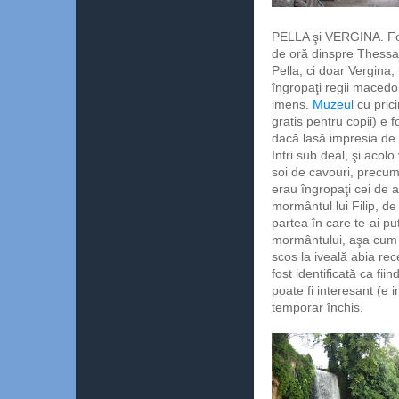
PELLA şi VERGINA. Fos
de oră dinspre Thessa
Pella, ci doar Vergina,
îngropaţi regii maced
imens.
Muzeul
cu prici
gratis pentru copii) e f
dacă lasă impresia de a
Intri sub deal, şi acol
soi de cavouri, precum
erau îngropaţi cei de a
mormântul lui Filip, de
partea în care te-ai p
mormântului, aşa cum e
scos la iveală abia re
fost identificată ca fii
poate fi interesant (e in
temporar închis.