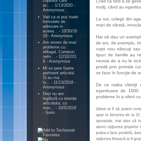
copilului care
Cred că tind a se gener
ac...
- 1/13/2020
-
mulţi, când au eşantioa
Anonymous
Vad ca ai pus toate
La noi, colegii din age
formulele de
mari de vârstă, invocâ
adresare in
aceea...
- 10/30/20
19
- Anonymous
Hai să dau un exemplu
Am enorm de mari
de ani, de exemplu, intr
probleme cu
copii nou născuţi sau 
eMagul. Comenzi
tipuri de familie au r
neliv...
- 12/10/201
nevoia de a nu le incl
8
- Anonymous
predă prin primele cur
Mi se pare foarte
se face în funcţie de 
pertinent articolul.
Si eu ma
lo...
- 11/13/2018
-
De ce naiba clienţii 
Anonymous
eşantioane de 1000 
Deși nu are
probleme în a oferii co
legătură cu esența
articolului, cu
mes...
- 10/5/2018
(Ideal ar fi să putem com
- Sorin
apar la trecerea de la 32
apropiate, mai ales că i
.
atunci opţiunea grupelor 
putea-o face posibilă, dar
opţiunea firească ar fi gru