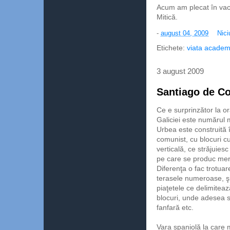
Acum am plecat în vaca
Mitică.
-
august 04, 2009
Nici
Etichete:
viata academ
3 august 2009
Santiago de C
Ce e surprinzător la or
Galiciei este numărul 
Urbea este construită î
comunist, cu blocuri c
verticală, ce străjuiesc
pe care se produc mer
Diferenţa o fac
trotuar
terasele numeroase, şi
piaţetele ce delimitea
blocuri, unde adesea s
fanfară etc.
Vara spaniolă la care