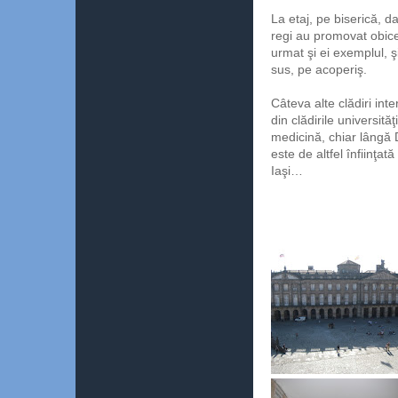
La etaj, pe biserică, 
regi au promovat obicei
urmat şi ei exemplul, 
sus, pe acoperiş.
Câteva alte clădiri in
din clădirile universită
medicină, chiar lângă D
este de altfel înfiinţat
Iaşi…