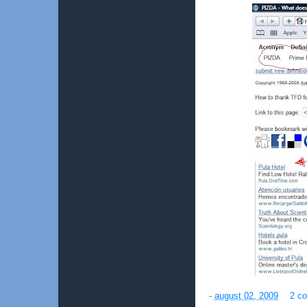
-
august 02, 2009
2 co