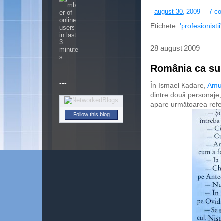
-
august 30, 2009
7 co
Etichete:
'profesionistii
28 august 2009
România ca sur
---
În Ismael Kadare,
Amur
dintre două personaje, 
apare următoarea refe
Follow this blog