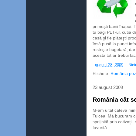
primeşti banii înapoi. 
tu bagi PET-ul, cutia d
casă şi fie plăteşti pro
însă pusă la punct infr
restrişte bugetară, da
acesta tot ar trebui fă
-
august 28, 2009
Nici
Etichete:
România pozi
23 august 2009
România cât se
M-am uitat câteva minu
Tulcea. Mă bucuram că
sprijinită prin cotizaţ
favorită.