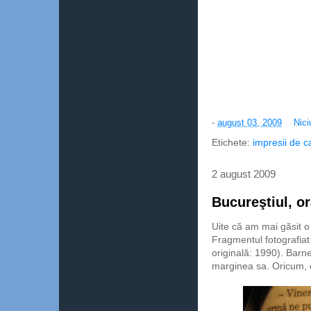
-
august 03, 2009
Nici
Etichete:
impresii de c
2 august 2009
Bucureştiul, o
Uite că am mai găsit o 
Fragmentul fotografiat
originală: 1990). Barn
marginea sa. Oricum, e