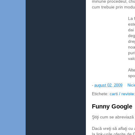
minune procedeul, chia
cum trebuie prin modul
La 
est
dai
deg
dre
noa
puri
val
Alt
spo
-
august 02, 2009
Nici
Etichete:
carti / revist
Funny Google
Ştiţi cum se abreviază
Dacă vreţi să aflaţi cu
la link-urile oferite d