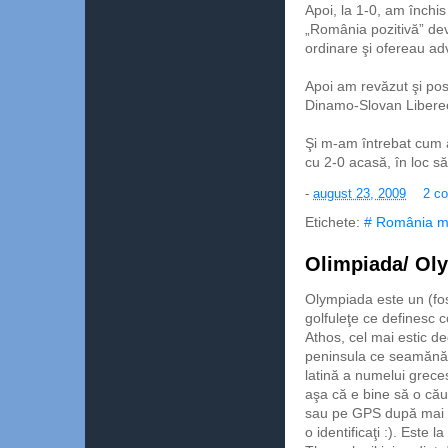
Apoi, la 1-0, am închis 
„România pozitivă” dev
ordinare şi ofereau adv
Apoi am revăzut şi pos
Dinamo-Slovan Libere
Şi m-am întrebat cum ar
cu 2-0 acasă, în loc s
-
august 23, 2009
2 co
Etichete:
# România m
Olimpiada/ Ol
Olympiada este un (fos
golfuleţe ce definesc 
Athos, cel mai estic d
peninsula ce seamănă c
latină a numelui grece
aşa că e bine să o căut
sau pe GPS după mai 
o identificaţi :). Este 