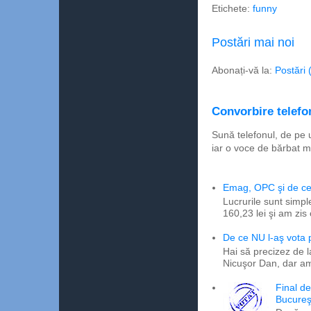
Etichete:
funny
Postări mai noi
Abonați-vă la:
Postări 
Convorbire telefon
Sună telefonul, de pe 
iar o voce de bărbat m
Emag, OPC şi de ce 
Lucrurile sunt simpl
160,23 lei şi am zis
De ce NU l-aş vota
Hai să precizez de l
Nicuşor Dan, dar am
Final d
Bucureş