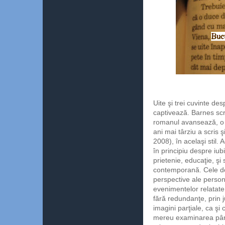
Uite şi trei cuvinte de
captivează. Barnes scr
romanul avansează, o 
ani mai târziu a scris ş
2008), în acelaşi stil. 
în principiu despre iubi
prietenie, educaţie, şi 
contemporană. Cele d
perspective ale person
evenimentelor relatate,
fără redundanţe, prin 
imagini parţiale, ca şi
mereu examinarea până î