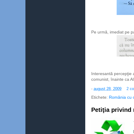
Pe urmă, imediat pe p
Interesantă percepţie a
comunist, înainte ca Al
-
august 28, 2009
2 co
Etichete:
România cu och
Petiţia privind 