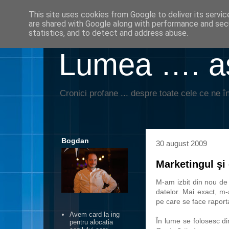
This site uses cookies from Google to deliver its servic
are shared with Google along with performance and secu
statistics, and to detect and address abuse.
Lumea …. aş
Cronici profane ... despre toate cele ce ne în
Bogdan
30 august 2009
Marketingul şi 
M-am izbit din nou de 
datelor. Mai exact, m-a
pe care se face raport
Avem card la ing
În lume se folosesc di
pentru alocatia