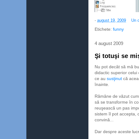
-
august 19, 2009
Un 
Etichete:
funny
4 august 2009
Şi totuşi se m
Nu pot decât să mă bu
didactic superior celui
ce au
susţinut
că aceas
înainte.
Rămâne de văzut cum ar
să se transforme în con
reuşească un pas impor
sistem îl pot accepta, 
convină...
Dar despre aceste lucru