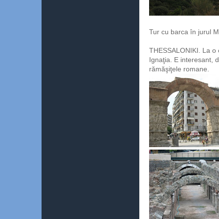
Tur cu barca în jurul
THESSALONIKI. La o o
Ignaţia. E interesant,
rămăşiţele romane.