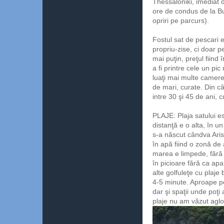
Thessaloniki, imediat
ore de condus de la Bu
opriri pe parcurs).
Fostul sat de pescari e
propriu-zise, ci doar 
mai puţin, preţul fiind
a fi printre cele un p
luaţi mai multe camere
de mari, curate. Din câ
intre 30 şi 45 de ani, 
PLAJE: Plaja satului e
distanţă e o alta, în u
s-a născut cândva Arist
în apă fiind o zonă de 
marea e limpede, fără v
în picioare fără ca ap
alte golfuleţe cu plaje
4-5 minute. Aproape pes
dar şi spaţii unde poţi
plaje nu am văzut aglo