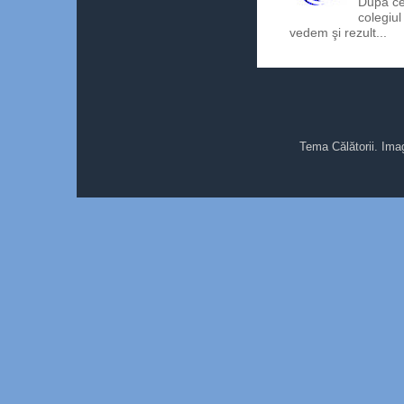
După ce
colegiul
vedem şi rezult...
Tema Călătorii. Ima