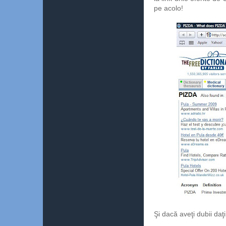
pe acolo!
Şi dacă aveţi dubii daţi