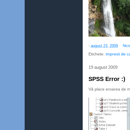
-
august 23, 2009
Nici
Etichete:
impresii de c
19 august 2009
SPSS Error :)
Vă place eroarea de ma