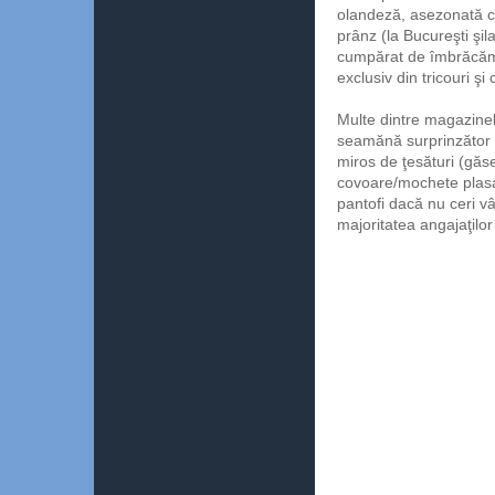
olandeză, asezonată cu
prânz (la Bucureşti şi
cumpărat de îmbrăcămi
exclusiv din tricouri ş
Multe dintre magazinele
seamănă surprinzător 
miros de ţesături (găse
covoare/mochete plasa
pantofi dacă nu ceri vân
majoritatea angajaţilor