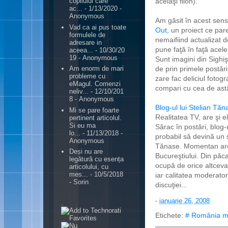
acelaşi filon).
copilului care
ac...
- 1/13/2020
-
Anonymous
Am găsit în acest sens
Vad ca ai pus toate
Out
, un proiect ce pare
formulele de
nemaifiind actualizat d
adresare in
pune faţă în faţă acelea
aceea...
- 10/30/20
19
- Anonymous
Sunt imagini din Sighiş
de prin primele postări
Am enorm de mari
probleme cu
zare fac deliciul fotog
eMagul. Comenzi
compari cu cea de astăz
neliv...
- 12/10/201
8
- Anonymous
Blog-ul lui Stelian Tăn
Mi se pare foarte
Realitatea TV, are şi e
pertinent articolul.
Si eu ma
Sărac în postări, blog-
lo...
- 11/13/2018
-
probabil să devină un 
Anonymous
Tănase. Momentan are 
Deși nu are
Bucureştiului. Din păca
legătură cu esența
ocupă de orice altceva 
articolului, cu
mes...
- 10/5/2018
iar calitatea moderato
- Sorin
discuţiei...
-
ianuarie 26, 2008
.
Etichete:
# România m