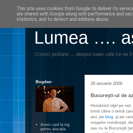
This site uses cookies from Google to deliver its servic
are shared with Google along with performance and secu
statistics, and to detect and address abuse.
Lumea …. aş
Cronici profane ... despre toate cele ce ne în
Bogdan
26 ianuarie 2008
Bucureşti-ul de az
Hoinărind niţel pe net,
trimit către o temă ca
aici, pe
blog
, şi pe car
oraşelor româneşti, d
Avem card la ing
sau nu la Bucureşti (
pentru alocatia