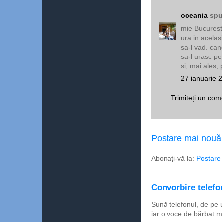
oceania
spu
mie Bucuresti
ura in acelas
sa-l vad. can
sa-l urasc pe
si, mai ales,
27 ianuarie 
Trimiteți un com
Postare mai nouă
Abonați-vă la:
Postare
Convorbire telefon
Sună telefonul, de pe 
iar o voce de bărbat m