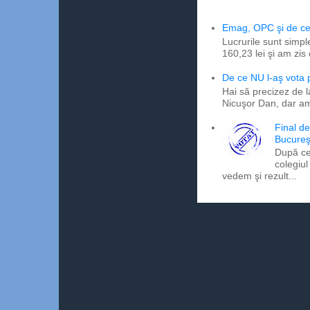
Emag, OPC şi de ce 
Lucrurile sunt simpl
160,23 lei şi am zis
De ce NU l-aş vota
Hai să precizez de l
Nicuşor Dan, dar am
Final d
Bucureş
După ce
colegiul
vedem şi rezult...