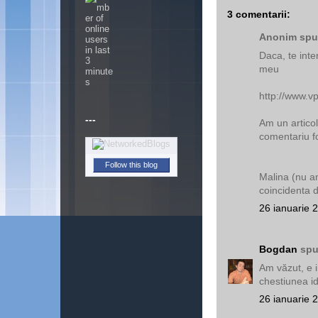
3 comentarii:
Anonim spun
Daca, te inte
meu
http://www.vp
---
Am un articol
comentariu fo
Follow this blog
Malina (nu a
coincidenta 
26 ianuarie 
Bogdan
spu
Am văzut, e 
chestiunea ide
26 ianuarie 