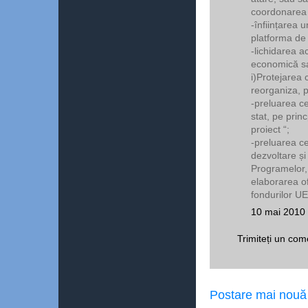
coordonarea m
-înființarea u
platforma de
-lichidarea a
economică sa
i)Protejarea c
reorganiza, p
-preluarea ce
stat, pe prin
proiect “;
-preluarea ce
dezvoltare ș
Programelor, 
elaborarea of
fondurilor UE
10 mai 2010 
Trimiteți un com
Postare mai nouă