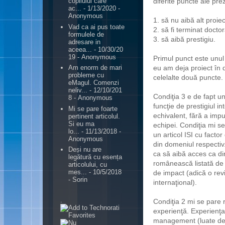
diferite puncte ale pre
copilului care
ac...
- 1/13/2020
-
Anonymous
1. să nu aibă alt proiec
Vad ca ai pus toate
2. să fi terminat doctor
formulele de
3. să aibă prestigiu.
adresare in
aceea...
- 10/30/20
19
- Anonymous
Primul punct este unul 
eu am deja proiect în 
Am enorm de mari
probleme cu
celelalte două puncte.
eMagul. Comenzi
neliv...
- 12/10/201
Condiţia 3 e de fapt un
8
- Anonymous
funcţie de prestigiul in
Mi se pare foarte
echivalent, fără a impu
pertinent articolul.
Si eu ma
echipei. Condiţia mi s
lo...
- 11/13/2018
-
un articol ISI cu fact
Anonymous
din domeniul respectiv.
Deși nu are
ca să aibă acces ca dir
legătură cu esența
românească listată de I
articolului, cu
mes...
- 10/5/2018
de impact (adică o rev
- Sorin
internaţional).
.
Condiţia 2 mi se pare r
experienţă. Experienţa
management (luate de 