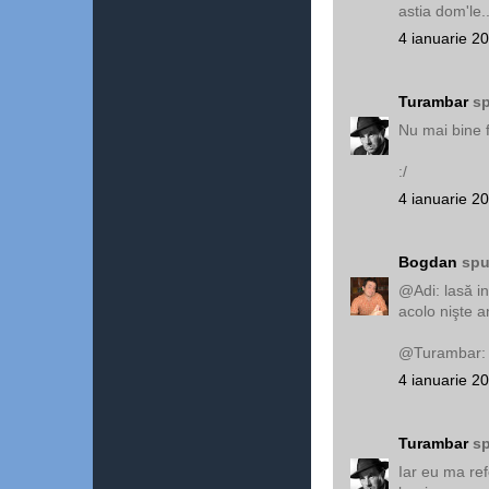
astia dom'le..
4 ianuarie 2
Turambar
sp
Nu mai bine 
:/
4 ianuarie 2
Bogdan
spu
@Adi: lasă in
acolo nişte a
@Turambar: E
4 ianuarie 2
Turambar
sp
Iar eu ma ref