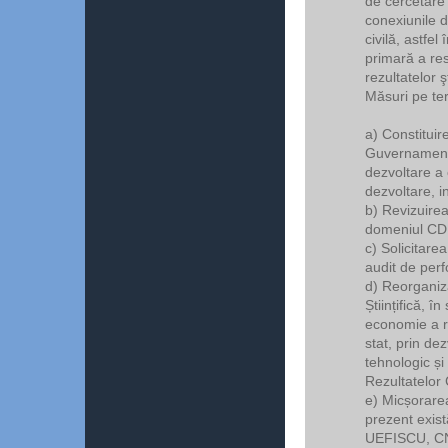
de cercetare 
conexiunile d
civilă, astfel
primară a re
rezultatelor ş
Măsuri pe te
a) Constituir
Guvernamenta
dezvoltare a 
dezvoltare, i
b) Revizuirea
domeniul CD
c) Solicitare
audit de per
d) Reorganiza
Științifică, în
economie a re
stat, prin dez
tehnologic și 
Rezultatelor 
e) Micșorarea
prezent exist
UEFISCU, CN