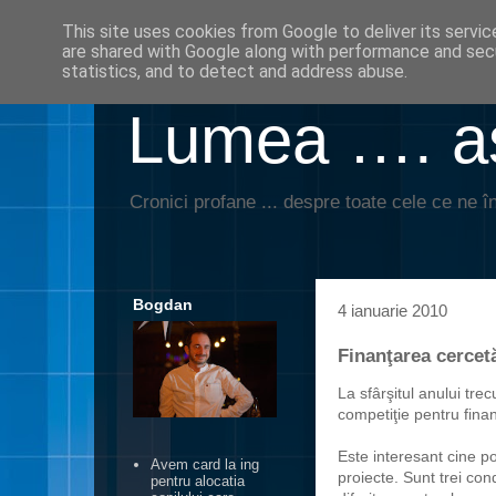
This site uses cookies from Google to deliver its servic
are shared with Google along with performance and secu
statistics, and to detect and address abuse.
Lumea …. aş
Cronici profane ... despre toate cele ce ne în
Bogdan
4 ianuarie 2010
Finanţarea cercetă
La sfârşitul anului tr
competiţie pentru fina
Este interesant cine po
Avem card la ing
proiecte. Sunt trei cond
pentru alocatia