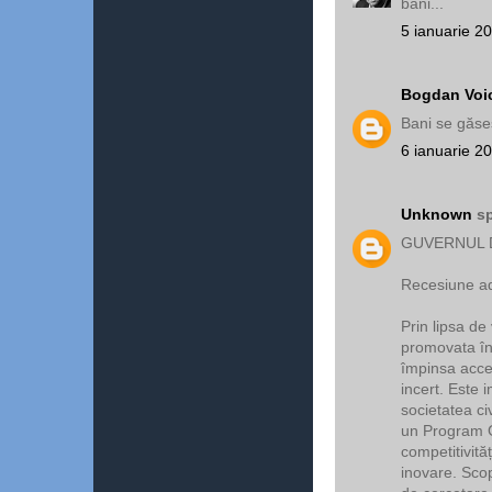
bani...
5 ianuarie 2
Bogdan Voi
Bani se găses
6 ianuarie 2
Unknown
sp
GUVERNUL 
Recesiune ada
Prin lipsa de 
promovata în
împinsa accel
incert. Este 
societatea civ
un Program G
competitivită
inovare. Scop