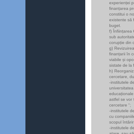
experienței 
finanțarea p
constitui o n
existente să 
buget.
f) Înființare
sub autorita
corupție din 
g) Revizuirea
finanțarii în
viabile și op
sistate de la 
h) Reorganiza
cercetare, du
-institutele 
universitatea 
educaționale ș
astfel se vor
cercetare “;
-institutele 
cu companiile
scopul întărir
-institutele 
atare, sau s