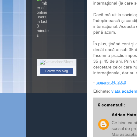
internaţional (la care s
Dacă mă uit la sociolo
îndeplinească şi condiţ
internaţional. Aceasta 
până acum.
În plus, ţinând cont şi
decât dacă ai sub 35 d
---
însemna practic imposib
35 şi 45 de ani. Prin
cercetare celor care nu
Follow this blog
internaţionale, dar au 
-
ianuarie 04, 2010
Etichete:
viata academ
6 comentarii:
Adrian Hato
Ce bine ca ai
scrisul de pr
Mai asteapta s