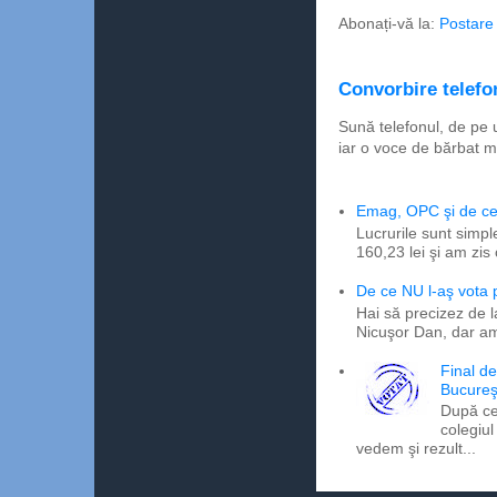
Abonați-vă la:
Postare
Convorbire telefon
Sună telefonul, de pe 
iar o voce de bărbat m
Emag, OPC şi de ce 
Lucrurile sunt simpl
160,23 lei şi am zis
De ce NU l-aş vota
Hai să precizez de l
Nicuşor Dan, dar am
Final d
Bucureş
După ce
colegiul
vedem şi rezult...