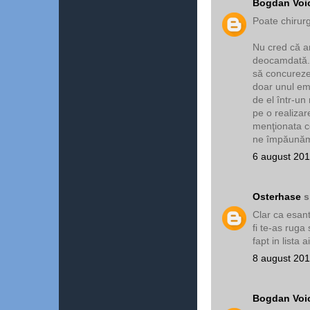
Bogdan Voi
Poate chirurgi
Nu cred că ar
deocamdată. 
să concureze 
doar unul em
de el într-u
pe o realizar
menţionata co
ne împăunăm 
6 august 201
Osterhase
s
Clar ca esant
fi te-as ruga
fapt in lista a
8 august 201
Bogdan Voi