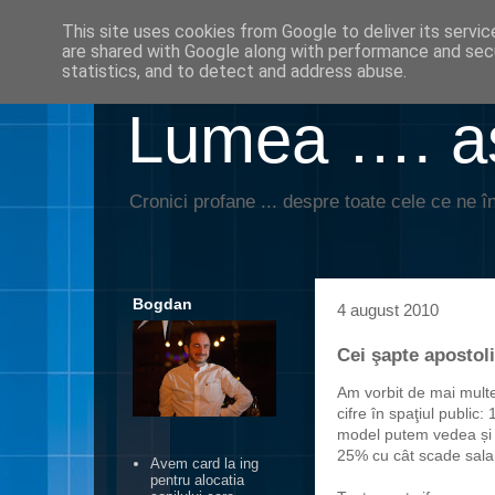
This site uses cookies from Google to deliver its servic
are shared with Google along with performance and secu
statistics, and to detect and address abuse.
Lumea …. aş
Cronici profane ... despre toate cele ce ne în
Bogdan
4 august 2010
Cei şapte apostoli
Am vorbit de mai mult
cifre în spaţiul public:
model putem vedea și î
25% cu cât scade salari
Avem card la ing
pentru alocatia