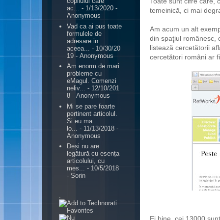
Toate sunt cifre care, 
copilului care
ac...
- 1/13/2020
-
temeinică, ci mai degr
Anonymous
Vad ca ai pus toate
Am acum un alt exemplu
formulele de
din spaţiul românesc, 
adresare in
listează cercetătorii af
aceea...
- 10/30/20
19
- Anonymous
cercetători români ar fi 
Am enorm de mari
probleme cu
eMagul. Comenzi
neliv...
- 12/10/201
8
- Anonymous
Mi se pare foarte
pertinent articolul.
Si eu ma
lo...
- 11/13/2018
-
Anonymous
Deși nu are
legătură cu esența
articolului, cu
mes...
- 10/5/2018
- Sorin
.
Ei bine, cei 13000 sun