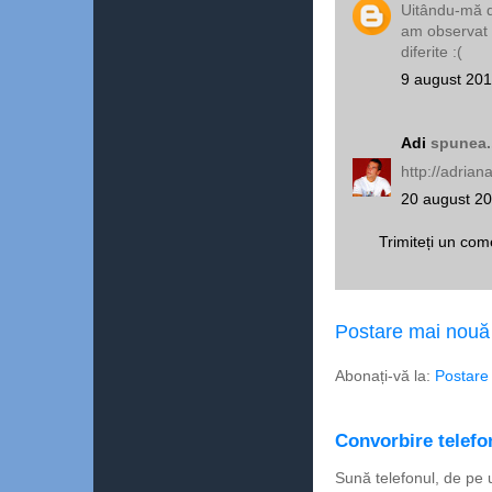
Uitându-mă d
am observat n
diferite :(
9 august 201
Adi
spunea..
http://adria
20 august 20
Trimiteți un com
Postare mai nouă
Abonați-vă la:
Postare
Convorbire telefon
Sună telefonul, de pe 