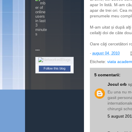
apar în listă. M-am că
apar de trei ori. Cea m
prenumele meu complet,
M-am uitat și după alţi 
ceilalţi doi de câte dou
Oare câţi cercetători r
---
-
august 04, 2010
Etichete:
viata academ
Follow this blog
5 comentarii:
Jocul orb
sp
Eu una nu m-a
gasit persona
international
chirurgii scho
5 august 201