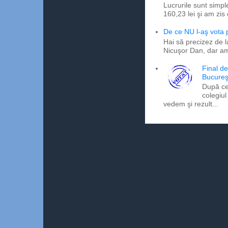
Lucrurile sunt simpl
160,23 lei şi am zis
De ce NU l-aş vota
Hai să precizez de l
Nicuşor Dan, dar am
Final d
Bucureş
După ce
colegiul
vedem şi rezult...