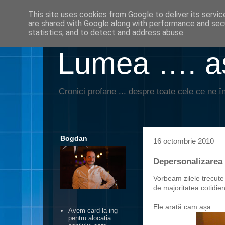
This site uses cookies from Google to deliver its servic
are shared with Google along with performance and secu
statistics, and to detect and address abuse.
Lumea …. aş
Cronici profane ... despre toate cele ce ne în
Bogdan
16 octombrie 2010
Depersonalizarea 
Vorbeam zilele trecute 
de majoritatea cotidie
Ele arată cam aşa:
Avem card la ing
pentru alocatia