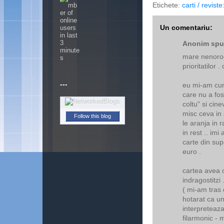
Etichete:
carti / revist
Un comentariu:
Anonim spun
mare nenoroci
prioritatilor 
---
eu mi-am cum
care nu a fos
coltu" si cine
misc ceva in 
Follow this blog
le aranja in ra
in rest .. im
carte din su
euro .
cartea avea o
indragostitzi
( mi-am tras 
hotarat ca un
interpreteaz
filarmonic - 