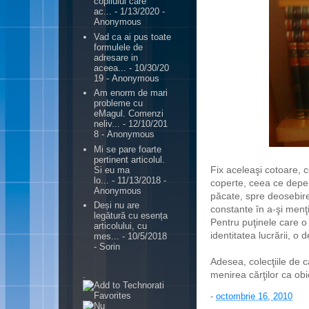
copilului care
ac...
- 1/13/2020
-
Anonymous
Vad ca ai pus toate
formulele de
adresare in
aceea...
- 10/30/20
19
- Anonymous
Am enorm de mari
probleme cu
eMagul. Comenzi
neliv...
- 12/10/201
8
- Anonymous
Mi se pare foarte
pertinent articolul.
Fix aceleaşi cotoare, c
Si eu ma
lo...
- 11/13/2018
-
coperte, ceea ce deper
Anonymous
păcate, spre deosebire
Deși nu are
constante în a-şi menţin
legătură cu esența
Pentru puţinele care o 
articolului, cu
identitatea lucrării, o d
mes...
- 10/5/2018
- Sorin
Adesea, colecţiile de 
menirea cărţilor ca obi
.
-
octombrie 16, 2010