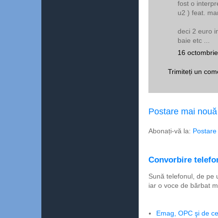
fost o interp
u2 ) feat. mar
deci 2 euro i
baie etc ...
16 octombrie
Trimiteți un com
Postare mai nouă
Abonați-vă la:
Postare
Convorbire telefon
Sună telefonul, de pe 
iar o voce de bărbat m
Emag, OPC şi de ce 