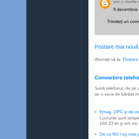
are o medie 
9 decembrie 
Trimiteți un com
Postare mai nouă
Abonați-vă la:
Postare
Convorbire telefon
Sună telefonul, de pe 
iar o voce de bărbat m
Emag, OPC şi de ce 
Lucrurile sunt simpl
160,23 lei şi am zis
De ce NU l-aş vota