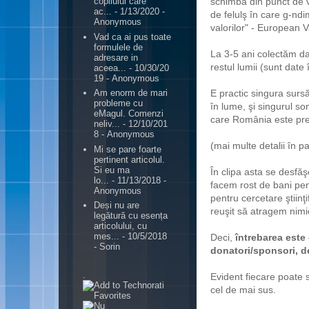
schimbă din punct de ve
copilului care
ac...
- 1/13/2020
-
de felulş în care g-nd
Anonymous
valorilor" - European 
Vad ca ai pus toate
formulele de
La 3-5 ani colectăm d
adresare in
restul lumii (sunt date
aceea...
- 10/30/20
19
- Anonymous
E practic singura surs
Am enorm de mari
probleme cu
în lume, şi singurul 
eMagul. Comenzi
care România este pre
neliv...
- 12/10/201
8
- Anonymous
(mai multe detalii în 
Mi se pare foarte
pertinent articolul.
Si eu ma
În clipa asta se desfăş
lo...
- 11/13/2018
-
facem rost de bani pen
Anonymous
pentru cercetare ştiinţ
Deși nu are
reuşit să atragem nimi
legătură cu esența
articolului, cu
mes...
- 10/5/2018
Deci,
întrebarea este
- Sorin
donatori/sponsori, d
.
Evident fiecare poate 
cel de mai sus.