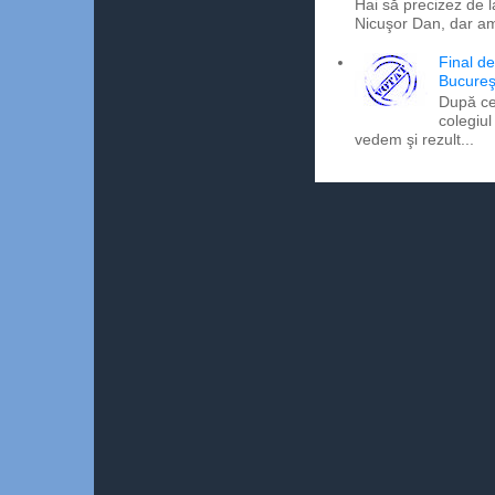
Hai să precizez de l
Nicuşor Dan, dar am
Final d
Bucureş
După ce
colegiul
vedem şi rezult...