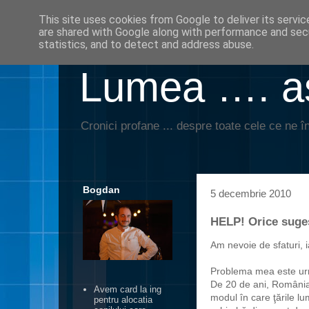
This site uses cookies from Google to deliver its servic
are shared with Google along with performance and secu
statistics, and to detect and address abuse.
Lumea …. aş
Cronici profane ... despre toate cele ce ne în
Bogdan
5 decembrie 2010
HELP! Orice suges
Am nevoie de sfaturi, i
Problema mea este ur
De 20 de ani, România 
Avem card la ing
modul în care ţările l
pentru alocatia