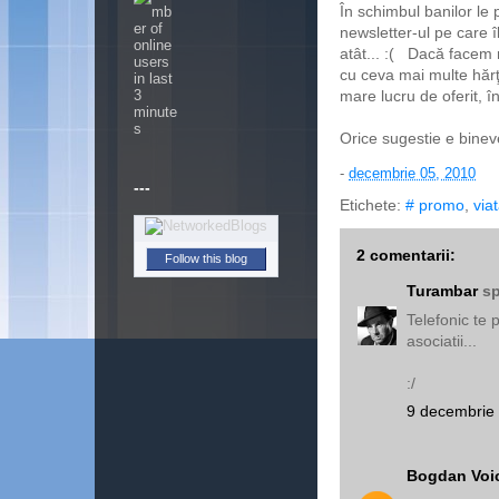
În schimbul banilor le 
newsletter-ul pe care 
atât... :( Dacă facem 
cu ceva mai multe hărţ
mare lucru de oferit, în
Orice sugestie e binev
-
decembrie 05, 2010
---
Etichete:
# promo
,
via
2 comentarii:
Follow this blog
Turambar
sp
Telefonic te 
asociatii...
:/
9 decembrie 
Bogdan Voi