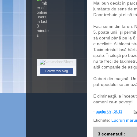
Mai bun decât în parc
jumătate de sens de m
Doar trebuie şi el să t
Faci semn din faruri. 
5, poate unii îşi permi
să dormi până pe la 8:
e neclintit. Ai blocat 
Taximetristul lasă hârt
---
spate. Îi citeşti pe bu
nu te freci de taximetr
altă companie de asigu
Follow this blog
Cobori din maşină. Un 
patrupedului se amuză
E dimineaţă, a început 
oameni ca-n poveşti.
-
aprilie 07, 2011
Etichete:
Lucruri măru
3 comentarii: