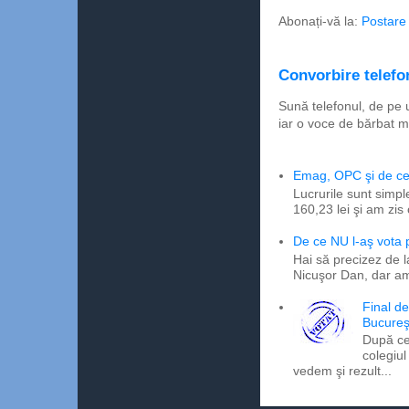
Abonați-vă la:
Postare
Convorbire telefon
Sună telefonul, de pe 
iar o voce de bărbat m
Emag, OPC şi de ce 
Lucrurile sunt simpl
160,23 lei şi am zis
De ce NU l-aş vota
Hai să precizez de l
Nicuşor Dan, dar am
Final d
Bucureş
După ce
colegiul
vedem şi rezult...