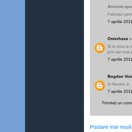
Anonim spun
Felicitari pen
7 aprilie 201
Osterhase
s
Si tu inca le
prin tari mai 
7 aprilie 201
Bogdan Voi
In fiecare zi .
7 aprilie 201
Trimiteți un com
Postare mai nouă