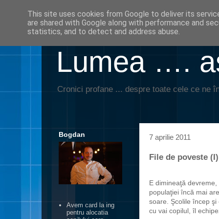
This site uses cookies from Google to deliver its servic
are shared with Google along with performance and secu
statistics, and to detect and address abuse.
Lumea …. aş
Cronici profane ... despre toate cele ce ne în
Bogdan
7 aprilie 2011
File de poveste (I
E dimineaţă devreme, m
populaţiei încă mai are
soare. Şcolile încep şi
Avem card la ing
cu vai copilul, îl echip
pentru alocatia