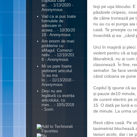
copilului care
ac...
- 1/13/2020
-
Ieşi pe uşa blocului. E
Anonymous
păsărele ciripesc, noxe
Vad ca ai pus toate
de câine tronează pe t
formulele de
nu au cu ei punga aia 
adresare in
casă. Te priveşte cu rep
aceea...
- 10/30/20
19
- Anonymous
învechită și ea: „când 
Am enorm de mari
probleme cu
Urci în maşină și pleci
eMagul. Comenzi
violent pentru că ai tup
neliv...
- 12/10/201
lăturalnică, nu ai cum 
8
- Anonymous
claxonează. În fine, reu
Mi se pare foarte
semafor. Se face verde
pertinent articolul.
Si eu ma
când coloana se pune 
lo...
- 11/13/2018
-
Anonymous
Copilul îţi spune că a
Deși nu are
și pauze de10 minute,
legătură cu esența
de curent electric pe 
articolului, cu
mes...
- 10/5/2018
15. O dată pe lună e co
- Sorin
de minute. La urma urm
.
Revii către casă. Pe st
taximetrist blochează a
taxiuri acolo, dar i se 