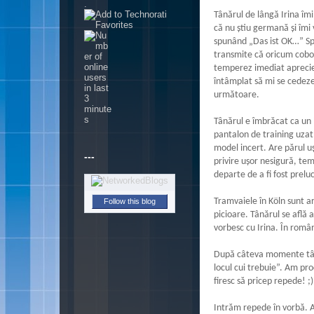
.
Tânărul de lângă Irina îm
că nu ştiu germană şi îmi
spunând „Das ist OK…” Spe
transmite că oricum cobo
temperez imediat aprecie
întâmplat să mi se cedeze 
următoare.
Tânărul e îmbrăcat ca un h
pantalon de training uzat,
model incert. Are părul uş
---
privire uşor nesigură, tem
departe de a fi fost prelu
Tramvaiele în Köln sunt a
Follow this blog
picioare. Tânărul se află 
vorbesc cu Irina. În româ
După câteva momente tână
locul cui trebuie”. Am pr
firesc să pricep repede! ;)
Intrăm repede în vorbă. Afl