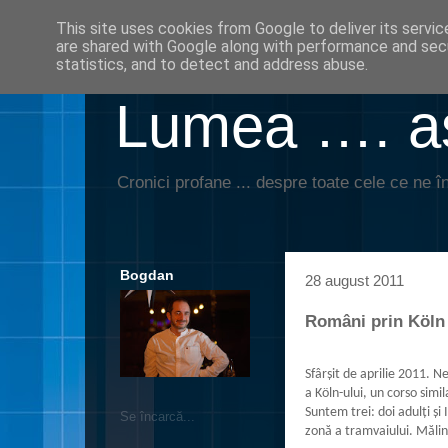
This site uses cookies from Google to deliver its servic
are shared with Google along with performance and secu
statistics, and to detect and address abuse.
Lumea …. aş
Cronici profane ... despre toate cele ce ne în
Bogdan
28 august 2011
Români prin Köln 
Sfârşit de aprilie 2011. N
a Köln-ului, un corso simi
Suntem trei: doi adulţi şi 
Se încarcă...
zonă a tramvaiului. Mălina