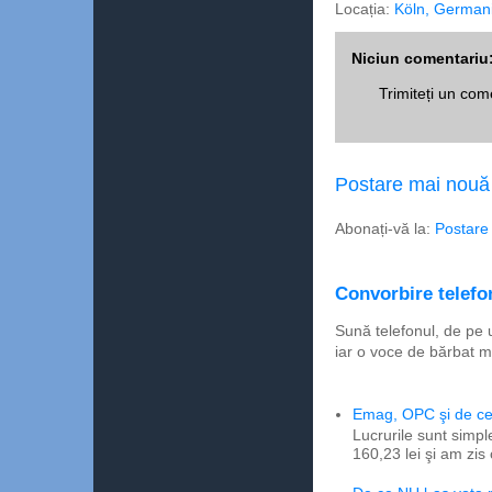
Locația:
Köln, German
Niciun comentariu
Trimiteți un com
Postare mai nouă
Abonați-vă la:
Postare
Convorbire telefon
Sună telefonul, de pe 
iar o voce de bărbat m
Emag, OPC şi de ce 
Lucrurile sunt simpl
160,23 lei şi am zis