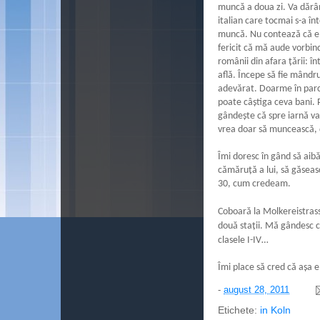
muncă a doua zi. Va dărâm
italian care tocmai s-a î
muncă. Nu contează că e c
fericit că mă aude vorbin
românii din afara ţării: î
află. Începe să fie mândr
adevărat. Doarme în parc, 
poate câştiga ceva bani. P
gândeşte că spre iarnă va
vrea doar să muncească, 
Îmi doresc în gând să aibă
cămăruţă a lui, să găseas
30, cum credeam.
Coboară la Molkereistrass
două staţii. Mă gândesc c
clasele I-IV…
Îmi place să cred că aşa 
-
august 28, 2011
Etichete:
in Koln