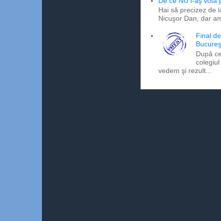
De ce NU l-aş vota
Hai să precizez de l
Nicuşor Dan, dar am
Final d
Bucureş
După ce
colegiul
vedem şi rezult...