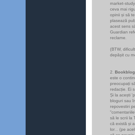
market-study 
ceva mai rigu
opinii și să t
plasează publ
acest sens s
Guardian refe
reclame.
(BTW, dificul
depășit cu me
2.
Bookblog
este o contin
preocupați să
redacție. Ei s
Și la acești '
bloguri sau î
repovestiri p
"comentariil
să le scrii la
că există și a
lor... (pe ace
că ce nevoie