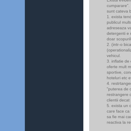
cumparare". I
sunt cateva b
1. exista te
publicul mult
adreseaza van
detergenti e
doar scopuril
2. (intr-o bic
(operational
vehicul.
3. inflatie de
oferte mult m
sportive, con
hoteluri etc e
4. restrtange
"puterea de c
restrangere d
clientii decat
5. exista un 
care face ca
sa fie mai ca
reactiva la r