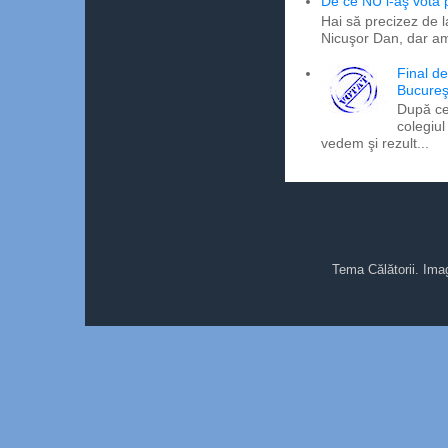
De ce NU l-aş vota
Hai să precizez de l
Nicuşor Dan, dar am
Final d
Bucureş
După ce
colegiul
vedem şi rezult...
Tema Călătorii. Ima