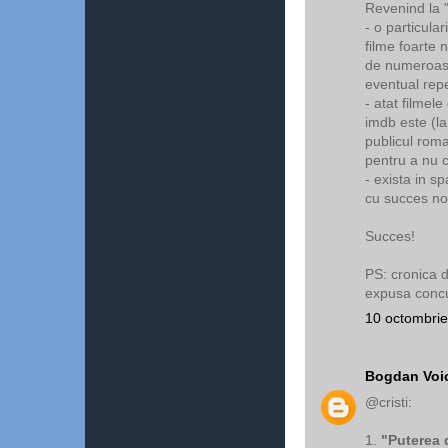
Revenind la "
- o particular
filme foarte 
de numeroasel
eventual repe
- atat filmele
imdb este (la 
publicul rom
pentru a nu c
- exista in s
cu succes no
Succes!
PS: cronica 
expusa concu
10 octombrie
Bogdan Voi
@cristi:
1.
"Puterea 