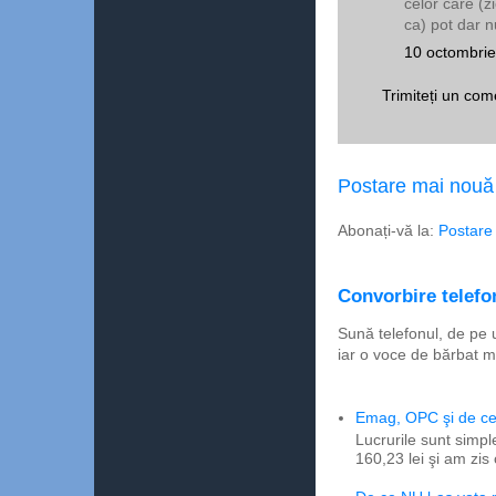
celor care (zi
ca) pot dar n
10 octombrie
Trimiteți un com
Postare mai nouă
Abonați-vă la:
Postare
Convorbire telefon
Sună telefonul, de pe 
iar o voce de bărbat m
Emag, OPC şi de ce 
Lucrurile sunt simpl
160,23 lei şi am zis