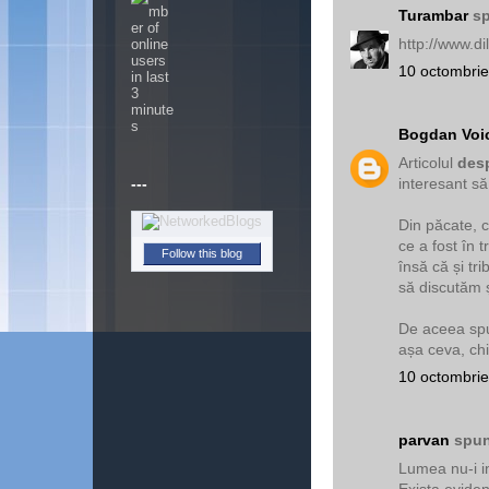
Turambar
sp
http://www.di
10 octombrie
Bogdan Voi
Articolul
desp
---
interesant să
Din păcate, c
ce a fost în 
Follow this blog
însă că și tri
să discutăm 
De aceea spu
așa ceva, chi
10 octombrie
parvan
spun
Lumea nu-i i
Exista eviden