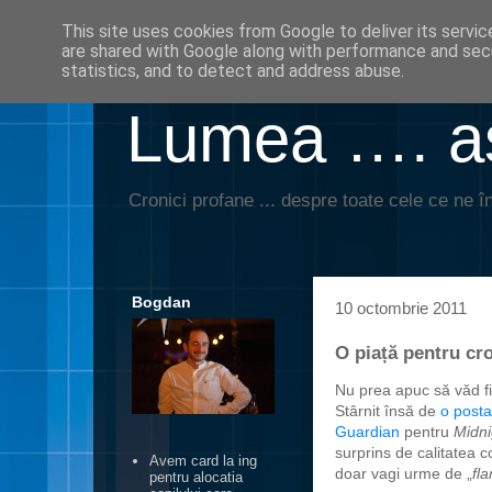
This site uses cookies from Google to deliver its servic
are shared with Google along with performance and secu
statistics, and to detect and address abuse.
Lumea …. aş
Cronici profane ... despre toate cele ce ne în
Bogdan
10 octombrie 2011
O piață pentru cro
Nu prea apuc să văd fi
Stârnit însă de
o posta
Guardian
pentru
Midni
surprins de calitatea co
Avem card la ing
doar vagi urme de „
fl
pentru alocatia