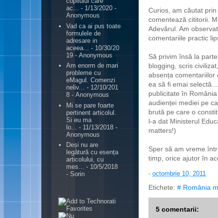
copilului care
ac...
- 1/13/2020
-
Curios, am căutat prin
Anonymous
comentează cititorii. M
Vad ca ai pus toate
Adevărul. Am observat c
formulele de
comentariile practic li
adresare in
aceea...
- 10/30/20
19
- Anonymous
Să privim însă la parte
blogging, scris civiliza
Am enorm de mari
probleme cu
absența comentariilor 
eMagul. Comenzi
ea să fi emai selectă…
neliv...
- 12/10/201
publicitate în România
8
- Anonymous
audienței mediei pe car
Mi se pare foarte
brută pe care o constit
pertinent articolul.
Si eu ma
l-a dat Ministerul Educa
lo...
- 11/13/2018
-
matters!)
Anonymous
Deși nu are
Sper să am vreme într-
legătură cu esența
timp, orice ajutor în a
articolului, cu
mes...
- 10/5/2018
-
octombrie 10, 2011
- Sorin
Etichete:
# România m
.
5 comentarii: