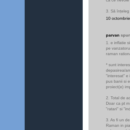
3. Să înțeleg
10 octombrie
parvan
spun
1. e inflatie 
pe vanzatorul
raman ration
* sunt interes
depasirea/ame
"interesat" e
pus banii si 
proiect(e) im
2. Total de a
Doar ca pt m
"ratari" si "
3. As fi un d
Raman in piat