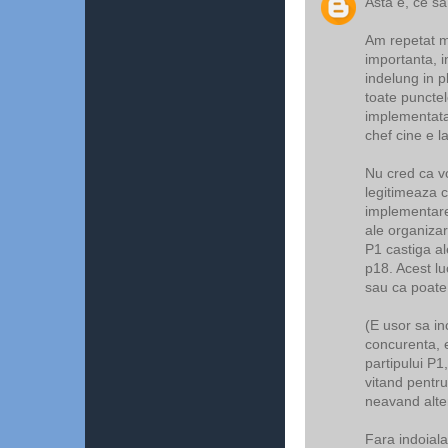
Asta e, ce sa
Am repetat ma
importanta, i
indelung in p
toate punctel
implementata.
chef cine e l
Nu cred ca v
legitimeaza 
implementare
ale organizar
P1 castiga a
p18. Acest lu
sau ca poate
(E usor sa in
concurenta, 
partipului P1
vitand pentru
neavand alter
Fara indoiala