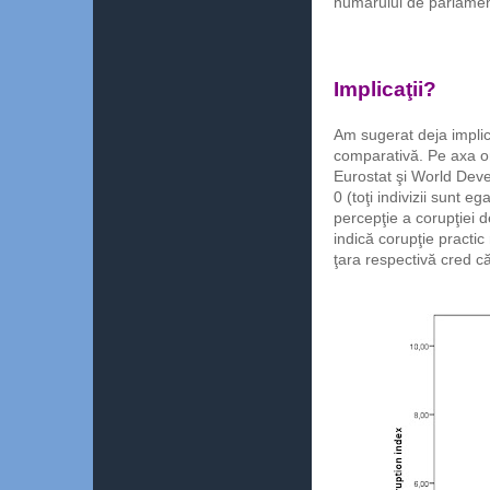
numărului de parlament
Implicaţii?
Am sugerat deja implica
comparativă. Pe axa ori
Eurostat şi World Deve
0 (toţi indivizii sunt e
percepţie a corupţiei 
indică corupţie practic 
ţara respectivă cred că