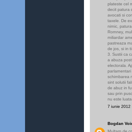
plateste cel 
decit patura 
avocati si co
taxele. De ex
nimic, patura
Romney, mult
miliardar ame
pastreaza mai
de jos, si in 
3. Sustii ca c
a abuza postu
electorala. A
parlamentari 
schimbarea m
sint solutii f
de abuz in fun
sau prin pusc
nu este luat
7 iunie 2012 
Bogdan Voi
Mulțam de com