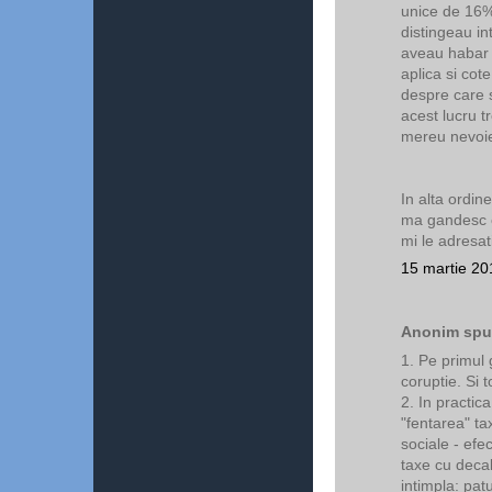
unice de 16%
distingeau int
aveau habar l
aplica si cot
despre care s
acest lucru t
mereu nevoie
In alta ordin
ma gandesc ca
mi le adresat
15 martie 20
Anonim spun
1. Pe primul 
coruptie. Si 
2. In practic
"fentarea" ta
sociale - efec
taxe cu decal
intimpla: pat