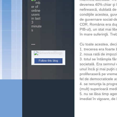
devenea 40% chiar şi l
nefirească, dublată de 
condiţiile acestea, gu
de guvernare social-de
CDR, România era după 
PIB-ul), un stat mai li
în mare suferinţă. Tre
---
Cu toate acestea, deci
1. trecerea era foarte 
2. noua rată de impozi
3. totul se întâmpla f
Follow this blog
societală. Era semnul 
unul încă şi mai puţin
proliferaseră pe vreme
fel de democraticele 
4. se renunţa la progre
(mult) superioară med
5. nu se lăsa timp age
imediat în vigoare, de 