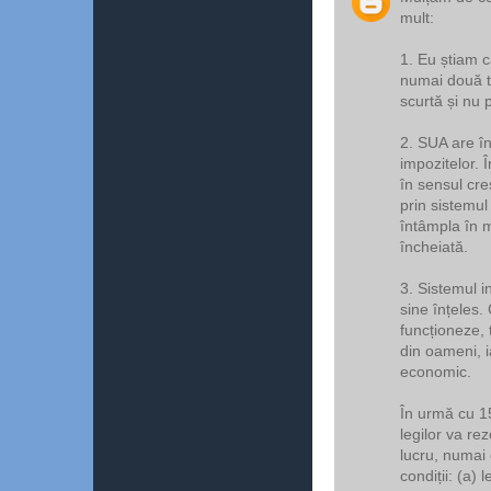
mult:
1. Eu știam c
numai două t
scurtă și nu 
2. SUA are î
impozitelor. Î
în sensul creș
prin sistemul
întâmpla în m
încheiată.
3. Sistemul i
sine înțeles.
funcționeze, 
din oameni, i
economic.
În urmă cu 15
legilor va re
lucru, numai 
condiții: (a) 