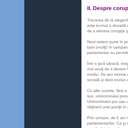
II. Despre corup
Trecerea de la alegerile
este tocmai o dovadă d
de a elimina corupţia 
Noul sistem pune în pri
bani (mulţi) în campani
parlamentar nu permit
Într-o ţară săracă, in
mai avuţi de a deveni în
mediu. De aici nevoia 
socială şi devii exclus 
Cu alte cuvinte, fără a 
sus, uninominalul prese
Uninominalul pur sau 
obţinerii unei poziţii î
Prin urmare, de 5 ani 
parlamentarilor. Ca şi