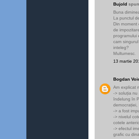
Bujold
spune
Buna diminea
La punctul d
Din moment ce
de impozitar
programului e
cam singurul 
inteleg?
Multumesc.
13 martie 20
Bogdan Voi
Am explicat 
-> soluția nu
îndelung în 
democrației, 
-> a fost imp
-> nivelul co
cotele anteri
-> efectul im
grafic cu dina