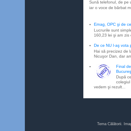
Sună telefonul, de pe 
iar o voce de bărbat m
Emag, OPC şi de ce 
Lucrurile sunt simpl
160,23 lei şi am zis
De ce NU l-aş vota
Hai să precizez de l
Nicuşor Dan, dar am
Final d
Bucureş
După ce
colegiul
vedem şi rezult...
Tema Călătorii. Ima