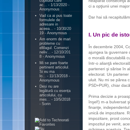
neapărat consecinţa acţ
copilului care
ac...
- 1/13/2020
-
ci a opţiunii unei majo
Anonymous
Vad ca ai pus toate
Dar hai să recapitulăm
formulele de
adresare in
aceea...
- 10/30/20
19
- Anonymous
I. Un pic de isto
Am enorm de mari
probleme cu
În decembrie 2004, Coa
eMagul. Comenzi
ajungea la guvernare d
neliv...
- 12/10/201
8
- Anonymous
o morală discutabilă c
Mi se pare foarte
într-o alianţă electora
pertinent articolul.
parteneri şi sărise în 
Si eu ma
electorat. Un partener
lo...
- 11/13/2018
-
uluit. Nu mi se părea co
Anonymous
PSD+PUR), chiar dacă nu
Deși nu are
legătură cu esența
articolului, cu
Prima decizie a proas
mes...
- 10/5/2018
înşel!) m-a bulversat 
- Sorin
finanţe, independentul 
unică de impozitare. 
.
impozitare, prost conc
impozitul pe venit, ac
mărimea acestuia. Trep