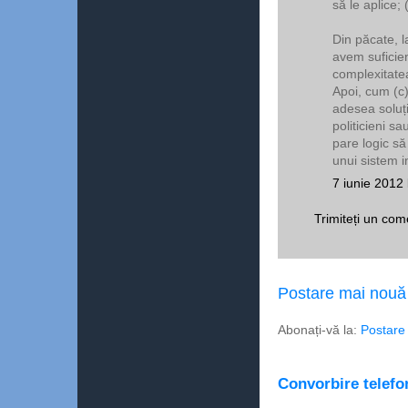
să le aplice; (
Din păcate, 
avem suficien
complexitatea
Apoi, cum (c)
adesea soluți
politicieni s
pare logic să
unui sistem in
7 iunie 2012 
Trimiteți un com
Postare mai nouă
Abonați-vă la:
Postare
Convorbire telefon