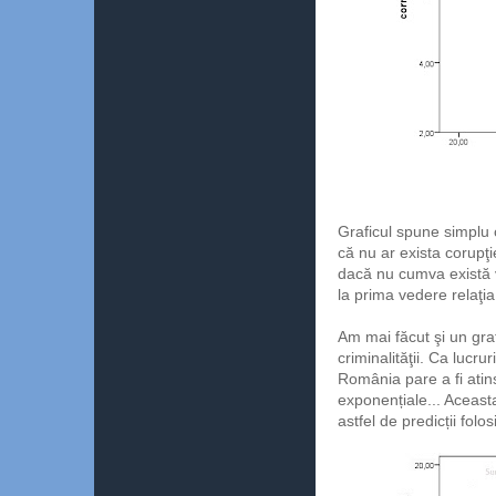
Graficul spune simplu 
că nu ar exista corupţi
dacă nu cumva există v
la prima vedere relaţia
Am mai făcut şi un gra
criminalităţii. Ca lucr
România pare a fi atins
exponențiale... Aceasta
astfel de predicții folo