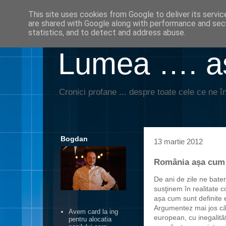
This site uses cookies from Google to deliver its servic
are shared with Google along with performance and secu
statistics, and to detect and address abuse.
Lumea …. aş
Cronici profane ... despre toate cele ce ne în
Bogdan
13 martie 2012
România așa cum 
De ani de zile ne bate
susţinem în realitate co
așa cum sunt definite e
Argumentez mai jos că
Avem card la ing
european, cu inegalită
pentru alocatia