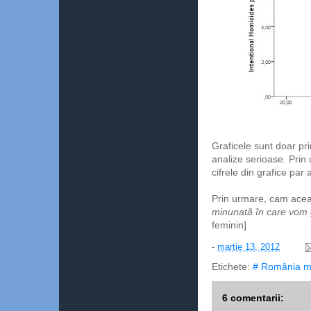
Graficele sunt doar pri
analize serioase. Prin 
cifrele din grafice par 
Prin urmare, cam aceas
minunată în care vom 
feminin]
-
martie 13, 2012
Etichete:
# România m
6 comentarii: