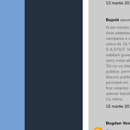
13 martie 20
Bujold
spune
N-am inteles 
Asta asteptau 
campania s-a 
unica de 16 
S-A STIUT. N
validarii guve
(am) votat al
Tot nu va int
publice, perm
discurs publi
permiteti-mi
fost votantul
adevar banal
Cu stima,
15 martie 20
Bogdan Voi