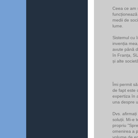
Ceea ce am s
funcționează 
medii de soci
lume.
Sistemul cu î
invenția mea,
avute până d
în Franța, SU
și alte societ
Îmi permit s
de fapt este 
expertiza în 
una despre ut
Dvs. afirmați 
soluții. Mi-e
propriu "Spr
omenirea a p
volume de en