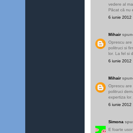
vedere al mar
Păcat că nu e
6 iunie 2012 
Mihair
spune
Oprescu are 
politruci si 
lor. La fel s
6 iunie 2012 
Mihair
spune
Oprescu are 
politruci de
expertiza lor
6 iunie 2012 
Simona
spun
E foarte usor