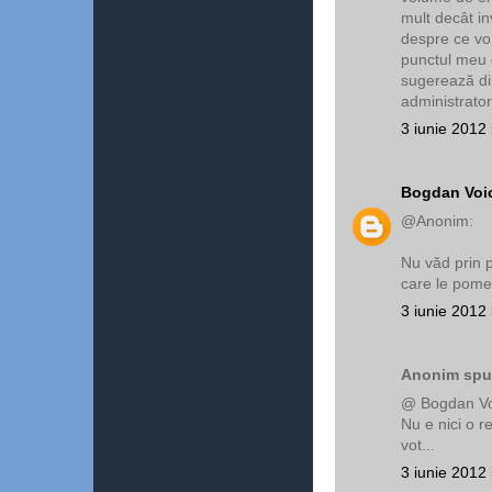
mult decât inv
despre ce vor
punctul meu 
sugerează din
administrato
3 iunie 2012 
Bogdan Voi
@Anonim:
Nu văd prin p
care le pomen
3 iunie 2012 
Anonim spun
@ Bogdan Vo
Nu e nici o r
vot...
3 iunie 2012 