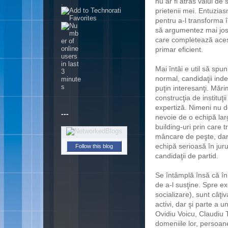
nu ar fi atras valul de 
.
prietenii mei. Entuzias
pentru a-l transforma 
să argumentez mai jos 
care completează aceste
primar eficient.
Mai întâi e util să sp
normal, candidaţii ind
puţin interesanţi. Mări
construcţia de instituţi
expertiză. Nimeni nu d
---
nevoie de o echipă lar
building-uri prin care 
mâncare de peşte, dar 
echipă serioasă în juru
Follow this blog
candidaţii de partid.
Se întâmplă însă că în 
de a-l susţine. Spre e
socializare), sunt câţi
activi, dar şi parte a u
Ovidiu Voicu, Claudiu T
domeniile lor, persoa