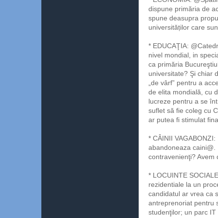
dispune primăria de ac
spune deasupra propune
universităților care sun
* EDUCAŢIA: @Catedre 
nivel mondial, in speci
ca primăria Bucureştiul
universitate? Şi chiar d
„de vârf” pentru a acce
de elita mondială, cu d
lucreze pentru a se înt
suflet să fie coleg cu 
ar putea fi stimulat fi
* CÂINII VAGABONZI: 
abandoneaza caini@. Pr
contravenienţi? Avem
* LOCUINTE SOCIALE: 
rezidentiale la un proc
candidatul ar vrea ca 
antreprenoriat pentru 
studenţilor; un parc IT