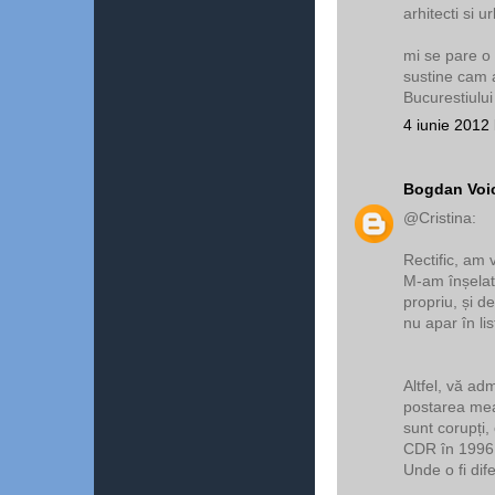
arhitecti si ur
mi se pare o 
sustine cam 
Bucurestiului
4 iunie 2012 
Bogdan Voi
@Cristina:
Rectific, am 
M-am înșelat 
propriu, și 
nu apar în lis
Altfel, vă ad
postarea mea 
sunt corupți,
CDR în 1996,
Unde o fi di