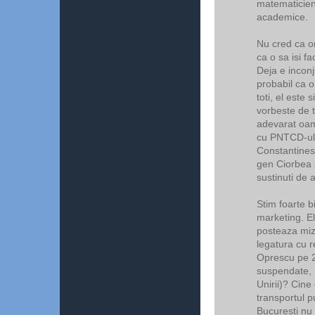
matematicieni
academice.
Nu cred ca o
ca o sa isi f
Deja e incon
probabil ca o
toti, el este
vorbeste de 
adevarat oam
cu PNTCD-ul 
Constantinesc
gen Ciorbea 
sustinuti de a
Stim foarte b
marketing. E
posteaza mize
legatura cu r
Oprescu pe 2
suspendate, r
Unirii)? Cin
transportul pu
Bucuresti nu 