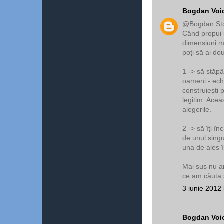
Bogdan Voi
@Bogdan St
Când propui 
dimensiuni m
poți să ai do
1 -> să stăp
oameni - echi
construiești p
legitim. Acea
alegerile.
2 -> să îți în
de unul singu
una de ales î
Mai sus nu am
ce am căuta s
3 iunie 2012 
Bogdan Voi