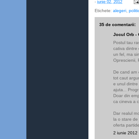
-
iunie 02, 2012
Etichete:
alegeri
,
politi
35 de comentarii:
Jocul Orb - 
Postul tau ra
cativa dintre
un fel, ma si
Oprescienii, 
De cand am ci
tot caut argu
e unul dintre
ajuta... Prog
Doar din empa
ca cineva a c
Dar realul m
la o stare de s
oferta partide
2 iunie 2012 