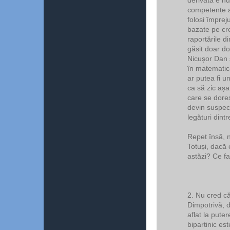
competențe a
folosi împreju
bazate pe cre
raportările 
găsit doar do
Nicușor Dan s
în matematic
ar putea fi u
ca să zic așa.
care se doreș
devin suspect
legături dintr
Repet însă, n
Totuși, dacă 
astăzi? Ce fa
2. Nu cred că
Dimpotrivă, d
aflat la put
bipartinic est