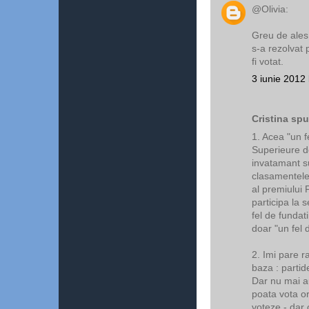
@Olivia:
Greu de ales
s-a rezolvat 
fi votat.
3 iunie 2012 
Cristina spu
1. Acea "un f
Superieure de
invatamant su
clasamentele 
al premiului 
participa la 
fel de fundati
doar "un fel 
2. Imi pare ra
baza : partid
Dar nu mai a
poata vota or
voteze - dar 