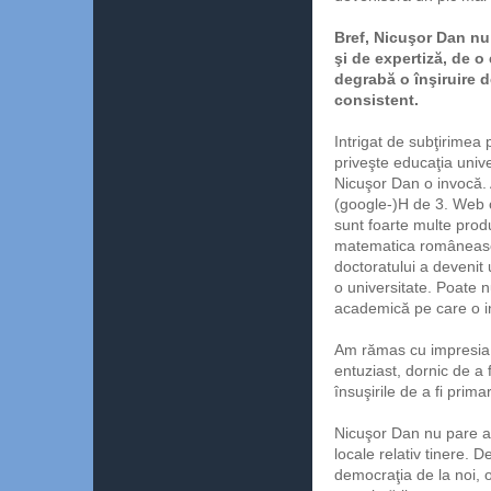
Bref, Nicuşor Dan nu
şi de expertiză, de o
degrabă o înşiruire d
consistent.
Intrigat de subţirimea 
priveşte educaţia unive
Nicuşor Dan o invocă.
(google-)H de 3. Web 
sunt foarte multe prod
matematica românească
doctoratului a devenit 
o universitate. Poate n
academică pe care o in
Am rămas cu impresia d
entuziast, dornic de a 
însuşirile de a fi primar
Nicuşor Dan nu pare a f
locale relativ tinere. 
democraţia de la noi, o