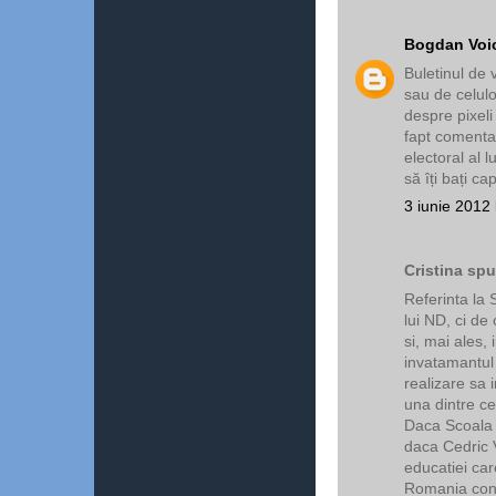
Bogdan Voi
Buletinul de 
sau de celulo
despre pixel
fapt comentar
electoral al 
să îți bați ca
3 iunie 2012 
Cristina spu
Referinta la
lui ND, ci de
si, mai ales, 
invatamantul 
realizare sa i
una dintre ce
Daca Scoala 
daca Cedric 
educatiei ca
Romania conte