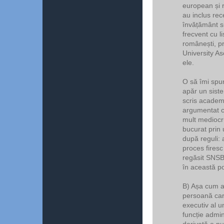
european și 
au inclus rec
învățământ s
frecvent cu li
românești, p
University A
ele.
O să îmi spun
apăr un siste
scris academ
argumentat c
mult mediocru
bucurat prin 
după reguli: 
proces firesc
regăsit SNSB 
în această p
B) Așa cum a
persoană car
executiv al u
funcție admin
derivată e nu