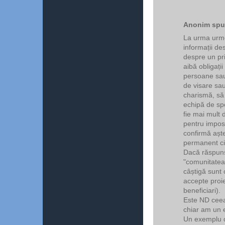
Anonim spun
La urma urm
informații d
despre un pri
aibă obligați
persoane sau 
de visare sau
charismă, să
echipă de spe
fie mai mult 
pentru impost
confirmă aște
permanent cin
Dacă răspuns
"comunitatea
câștigă sunt
accepte proie
beneficiari).
Este ND ceea
chiar am un e
Un exemplu d