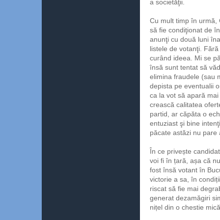
a societăţii.
Cu mult timp în urmă, C
să fie condiţionat de în
anunţi cu două luni îna
listele de votanţi. Fără
curând ideea. Mi se pă
însă sunt tentat să vă
elimina fraudele (sau 
depista pe eventualii o
ca la vot să apară mai 
crească calitatea ofert
partid, ar căpăta o ech
entuziast şi bine inten
păcate astăzi nu pare a
În ce privește candidat
voi fi în țară, așa că 
fost însă votant în Buc
victorie a sa, în condi
riscat să fie mai degr
generat dezamăgiri sim
nițel din o chestie mic