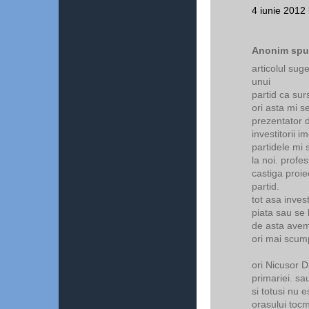
4 iunie 2012 
Anonim spun
articolul su
unui
partid ca sur
ori asta mi s
prezentator d
investitorii i
partidele mi 
la noi. profes
castiga proiect
partid.
tot asa invest
piata sau se l
de asta avem 
ori mai scump
ori Nicusor D
primariei. sau
si totusi nu 
orasului tocma