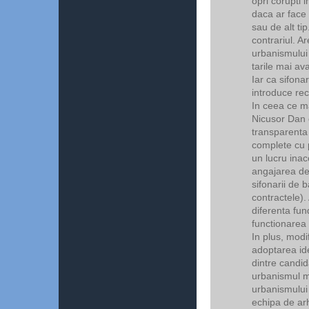
opri corupti 
daca ar face o
sau de alt ti
contrariul. A
urbanismului
tarile mai a
Iar ca sifona
introduce rec
In ceea ce ma
Nicusor Dan e
transparenta c
complete cu p
un lucru inac
angajarea de
sifonarii de 
contractele).
diferenta fu
functionarea i
In plus, modi
adoptarea id
dintre candid
urbanismul mo
urbanismului 
echipa de arh