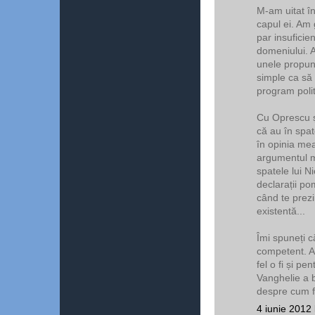
M-am uitat în
capul ei. Am 
par insuficie
domeniului. Ac
unele propun
simple ca să f
program polit
Cu Oprescu și
că au în spat
în opinia mea
argumentul m
spatele lui 
declarații po
când te prezi
existentă...
Îmi spuneți 
competent. Aș
fel o fi și pe
Vanghelie a b
despre cum f
4 iunie 2012 