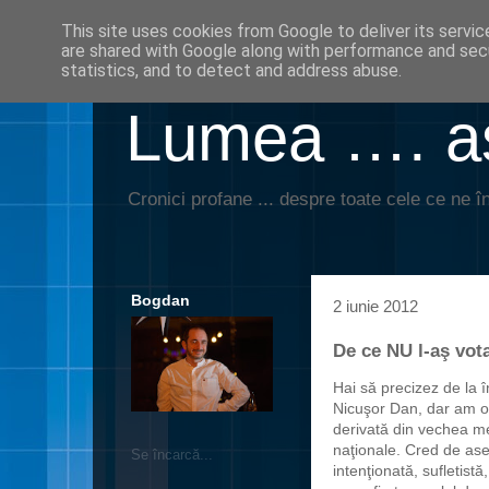
This site uses cookies from Google to deliver its servic
are shared with Google along with performance and secu
statistics, and to detect and address abuse.
Lumea …. aş
Cronici profane ... despre toate cele ce ne în
Bogdan
2 iunie 2012
De ce NU l-aş vot
Hai să precizez de la î
Nicuşor Dan, dar am o
derivată din vechea me
naţionale. Cred de as
Se încarcă...
intenţionată, sufletistă