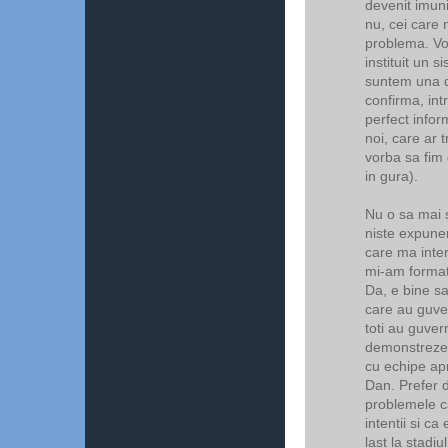
devenit imuni
nu, cei care 
problema. Vot
instituit un 
suntem una d
confirma, int
perfect infor
noi, care ar t
vorba sa fim 
in gura).
Nu o sa mai 
niste expune
care ma inter
mi-am format 
Da, e bine sa
care au guver
toti au guver
demonstreze 
cu echipe ap
Dan. Prefer d
problemele c
intentii si ca
last la stadi