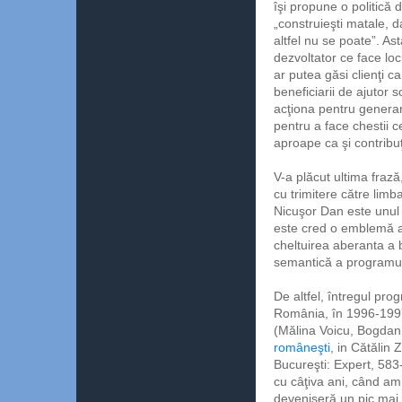
îşi propune o politică 
„construieşti matale, d
altfel nu se poate”. As
dezvoltator ce face l
ar putea găsi clienţi c
beneficiarii de ajutor 
acţiona pentru generar
pentru a face chestii c
aproape ca şi contribuţ
V-a plăcut ultima fraz
cu trimitere către limb
Nicuşor Dan este unul 
este cred o emblemă a
cheltuirea aberanta a 
semantică a programulu
De altfel, întregul pr
România, în 1996-1997
(Mălina Voicu, Bogdan
româneşti
, in Cătălin 
Bucureşti: Expert, 583
cu câţiva ani, când am 
deveniseră un pic mai 