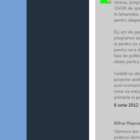
cineva, progr
15000 de spec
In lehamitea
pentru aleger
Eu am de gan
programul al
si pentru ca 
pentru ca e di
fata de politi
zbate pentru
Ceilalti se de
propune acele
acel moment. 
mine sa merg 
primarie si p
6 iunie 2012 
Mihai Rapce
Oprescu are 
politruci de