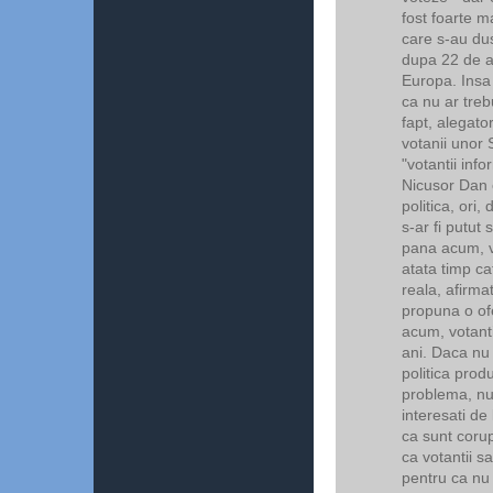
fost foarte m
care s-au dus
dupa 22 de an
Europa. Insa
ca nu ar treb
fapt, alegator
votanii unor 
"votantii inf
Nicusor Dan o
politica, ori,
s-ar fi putut
pana acum, vo
atata timp ca
reala, afirma
propuna o of
acum, votant
ani. Daca nu 
politica prod
problema, nu
interesati de
ca sunt corup
ca votantii s
pentru ca nu 