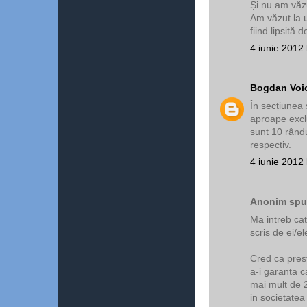
Și nu am văzu
Am văzut la u
fiind lipsită
4 iunie 2012 
Bogdan Voi
În secțiunea
aproape excl
sunt 10 rându
respectiv.
4 iunie 2012 
Anonim spun
Ma intreb cati
scris de ei/el
Cred ca presti
a-i garanta ca
mai mult de 2
in societatea