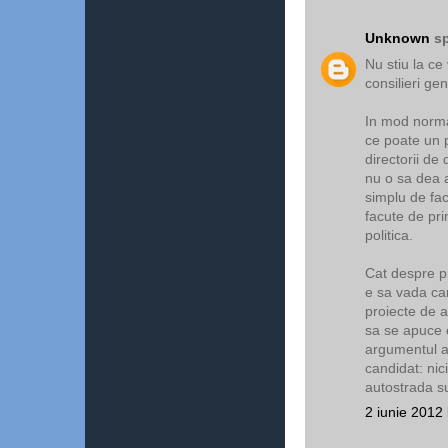
Unknown
sp
Nu stiu la ce
consilieri ge
In mod normal
ce poate un 
directorii de
nu o sa dea a
simplu de facu
facute de pri
politica.
Cat despre pr
e sa vada car
proiecte de a
sa se apuce el
argumentul as
candidat: ni
autostrada s
2 iunie 2012 