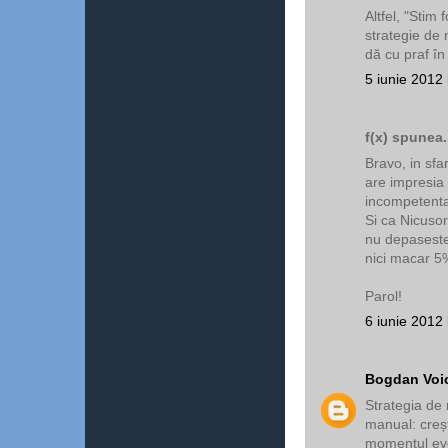
Altfel, "Stim
strategie de
dă cu praf în
5 iunie 2012 
f(x) spunea.
Bravo, in sfa
are impresia
incompetenta
Si ca Nicusor
nu depaseste 
nici macar 5
Parol!
6 iunie 2012 
Bogdan Voi
Strategia de 
manual: creșt
momentul even