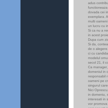
adus contribu
functioneaza
dovada cei im
exemplara. Ac
multi oameni 
un lucru cu i
Si ca nu a re
in acest proie
Dupa cum zice
Si da, contea
de o alegere
ci cu candida
modelul omul
secol 21, il c
Ca manager, 
domeniul in c
responsabil r
oameni pe cri
singurul care
Nici Oprescu,
in domeniu, s
interesati in
vor promova 