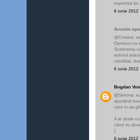
expertiza lor
6 iunie 2012 
Anonim spun
@Cristina: se
Oprescu nu e
Sustinerea o
autorul artic
candidat, dvs
6 iunie 2012 
Bogdan Voi
@Simona: eu 
spunând exact
care m-aș gh
A te zbate cu
când nu dove
(
6 iunie 2012 