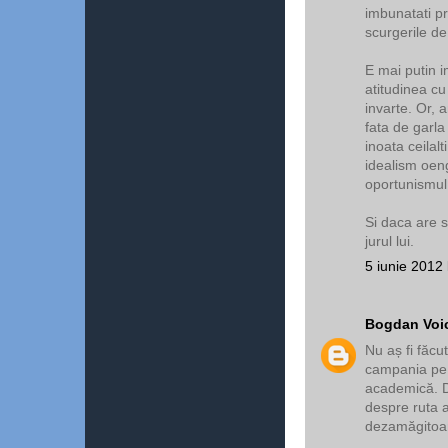
imbunatati pr
scurgerile de
E mai putin i
atitudinea cu
invarte. Or, 
fata de garla 
inoata ceilalt
idealism oeng
oportunismul 
Si daca are s
jurul lui.
5 iunie 2012 
Bogdan Voi
Nu aș fi făcut
campania pe 
academică. D
despre ruta a
dezamăgitoa