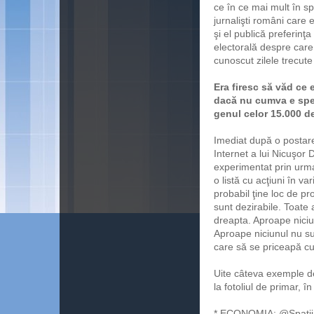
ce în ce mai mult în sp
jurnalişti români care 
şi el publică preferinţ
electorală despre care
cunoscut zilele trecute
Era firesc să văd ce e
dacă nu cumva e spec
genul celor 15.000 de
Imediat după o postar
Internet a lui Nicuşor
experimentat prin urm
o listă cu acţiuni în 
probabil ţine loc de pr
sunt dezirabile. Toate a
dreapta. Aproape niciu
Aproape niciunul nu su
care să se priceapă cu
Uite câteva exemple de
la fotoliul de primar, în
* ECONOMIA: @Spatii g