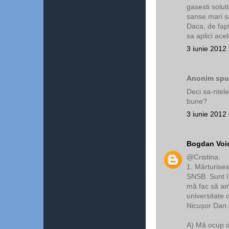
gasesti soluti
sanse mari sa 
Daca, de fapt
sa aplici acele
3 iunie 2012 
Anonim spun
Deci sa-ntel
bune?
3 iunie 2012 
Bogdan Voi
@Cristina:
1. Mărturise
SNSB. Sunt în
mă fac să am
universitate 
Nicușor Dan:
A) Mă ocup d