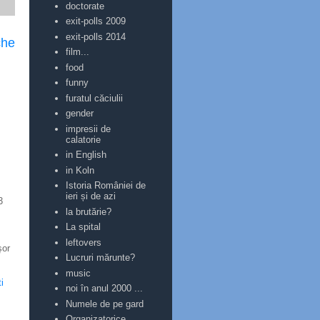
doctorate
exit-polls 2009
exit-polls 2014
che
film...
food
funny
furatul căciulii
gender
impresii de
calatorie
in English
in Koln
Istoria României de
ieri și de azi
3
la brutărie?
La spital
leftovers
şor
Lucruri mărunte?
music
i
noi în anul 2000 ...
Numele de pe gard
Organizatorice