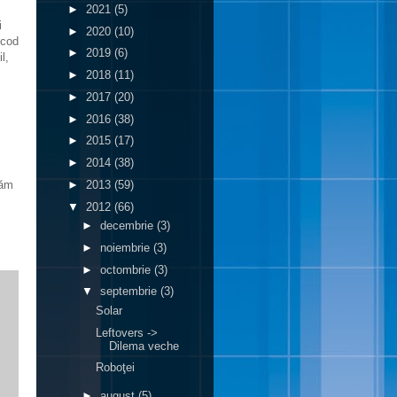
►
2021
(5)
i
►
2020
(10)
 cod
►
2019
(6)
l,
►
2018
(11)
►
2017
(20)
►
2016
(38)
►
2015
(17)
►
2014
(38)
►
2013
(59)
băm
▼
2012
(66)
►
decembrie
(3)
►
noiembrie
(3)
►
octombrie
(3)
▼
septembrie
(3)
Solar
Leftovers ->
Dilema veche
Roboţei
►
august
(5)