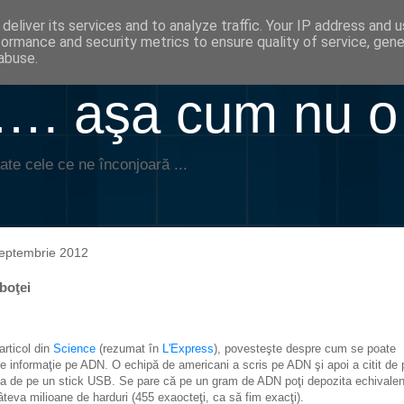
deliver its services and to analyze traffic. Your IP address and 
formance and security metrics to ensure quality of service, gen
abuse.
. aşa cum nu o
ate cele ce ne înconjoară ...
eptembrie 2012
boţei
articol din
Science
(rezumat în
L'Express
), povesteşte despre cum se poate
ie informaţie pe ADN. O echipă de americani a scris pe ADN şi apoi a citit de 
ca de pe un stick USB. Se pare că pe un gram de ADN poţi depozita echivalen
âteva milioane de harduri (455 exaocteţi, ca să fim exacţi).