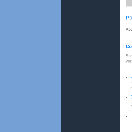
Po
Abo
Con
Sun
voc