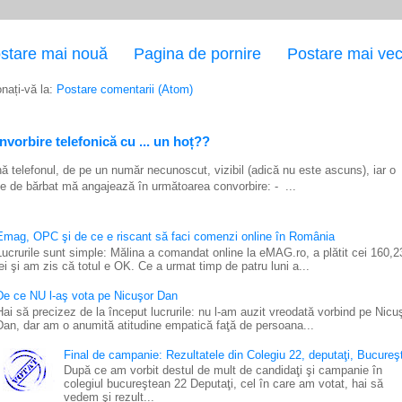
stare mai nouă
Pagina de pornire
Postare mai ve
nați-vă la:
Postare comentarii (Atom)
vorbire telefonică cu ... un hoț??
ă telefonul, de pe un număr necunoscut, vizibil (adică nu este ascuns), iar o
e de bărbat mă angajează în următoarea convorbire: - ...
Emag, OPC şi de ce e riscant să faci comenzi online în România
Lucrurile sunt simple: Mălina a comandat online la eMAG.ro, a plătit cei 160,2
lei şi am zis că totul e OK. Ce a urmat timp de patru luni a...
De ce NU l-aş vota pe Nicuşor Dan
Hai să precizez de la început lucrurile: nu l-am auzit vreodată vorbind pe Nicu
Dan, dar am o anumită atitudine empatică faţă de persoana...
Final de campanie: Rezultatele din Colegiu 22, deputaţi, Bucureşt
După ce am vorbit destul de mult de candidaţi şi campanie în
colegiul bucureştean 22 Deputaţi, cel în care am votat, hai să
vedem şi rezult...