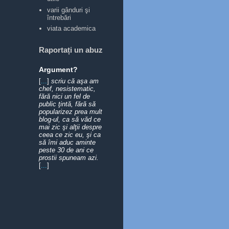
varii gânduri şi
întrebări
viata academica
Raportați un abuz
Argument?
[
...
]
scriu că aşa am
chef, nesistematic,
fără nici un fel de
public ţintă, fără să
popularizez prea mult
blog-ul, ca să văd ce
mai zic şi alţii despre
ceea ce zic eu, şi ca
să îmi aduc aminte
peste 30 de ani ce
prostii spuneam azi.
[
...
]