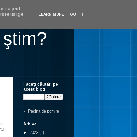
user-agent
erate usage
LEARN MORE
GOT IT
 ştim?
Faceți căutări pe
acest blog
Pagina de pornire
Arhiva
pe
tul
►
2022
(1)