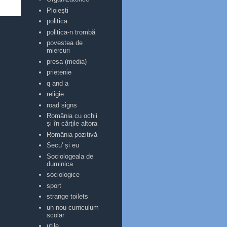
Ploieşti
politica
politica-n trombă
povestea de
miercuri
presa (media)
prietenie
q and a
religie
road signs
România cu ochii
şi în cărţile altora
România pozitivă
Secu' și eu
Sociologeala de
duminica
sociologice
sport
strange toilets
un nou curriculum
scolar
utile