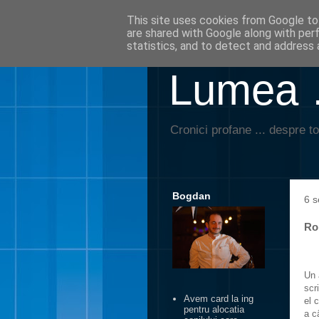
This site uses cookies from Google to 
are shared with Google along with per
statistics, and to detect and address 
Lumea …
Cronici profane ... despre to
Bogdan
6 s
Ro
Un 
scr
Avem card la ing
el 
pentru alocatia
a c