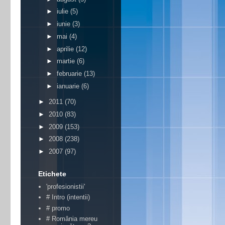
►
iulie
(5)
►
iunie
(3)
►
mai
(4)
►
aprilie
(12)
►
martie
(6)
►
februarie
(13)
►
ianuarie
(6)
►
2011
(70)
►
2010
(83)
►
2009
(153)
►
2008
(238)
►
2007
(97)
Etichete
'profesionistii'
# Intro (intentii)
# promo
# România mereu