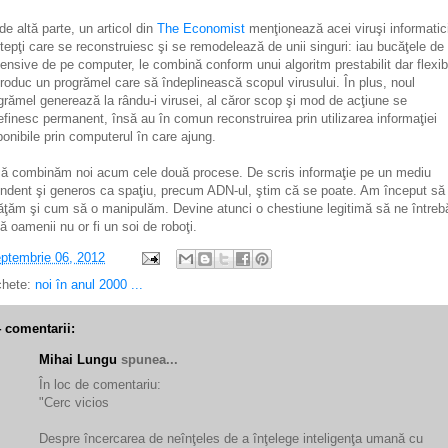
de altă parte, un articol din
The Economist
menţionează acei viruşi informatic
tepţi care se reconstruiesc şi se remodelează de unii singuri: iau bucăţele de
fensive de pe computer, le combină conform unui algoritm prestabilit dar flexibi
produc un progrămel care să îndeplinească scopul virusului. În plus, noul
grămel generează la rându-i virusei, al căror scop şi mod de acţiune se
efinesc permanent, însă au în comun reconstruirea prin utilizarea informaţiei
ponibile prin computerul în care ajung.
să combinăm noi acum cele două procese. De scris informaţie pe un mediu
ndent şi generos ca spaţiu, precum ADN-ul, ştim că se poate. Am început să
ăţăm şi cum să o manipulăm. Devine atunci o chestiune legitimă să ne între
ă oamenii nu or fi un soi de roboţi.
ptembrie 06, 2012
chete:
noi în anul 2000 ...
4 comentarii:
Mihai Lungu
spunea...
În loc de comentariu:
"Cerc vicios
Despre încercarea de neînţeles de a înţelege inteligenţa umană cu