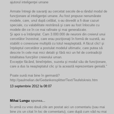
ajutorul inteligenţei umane
Armate întregi de savanţi au cercetat secole de-a rândul modul de
funcţionare al inteligenţei umane. Au fost propuse nenumărate
modele, care, unul după celălat, s-au dovedit a fi doar cazuri
speciale, cu valabilitate restrânsă şi care au fost înlocuite cu
modele din ce în ce mai rafinate şi mai generalizate.
Şi apoi s-a întâmplat. Cam 3.000.000 de neuroni din creierul unui
cercetător înzestrat, care erau poziţionaţi în formă de suzetă, au
stabilit o conexiune multiplă cu totul neaşteptată. A făcut clic! şi
înţeleptul cercetător a postulat modelul ultimativ, care putea să
descrie în cele mai mici detalii şi fără nici un fel de contradicţii
totalitatea funcţiilor creierului uman.
Excepţie făcând, bineînţeles, suzeta şi modul său de funcţionare,
care a dus la neaşteptatul clic şi la această reprezentare genială."
Poate sună mai bine în germană?
http://paulmelian.de/Gedankensplitter/Text/Teufelskreis.htm
13 septembrie 2012 la 08:07
Mihai Lungu
spunea...
În urmă cu vreo două zile am postat aici un comentariu (sau mai
bine zis un citat în loc de comentariu), care după cum văd nu mai