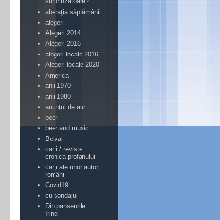
surprinzătoare?
aberaţia săptămânii
alegeri
Alegeri 2014
Alegeri 2016
alegeri locale 2016
Alegeri locale 2020
America
anii 1970
anii 1980
anunţul de aur
beer
beer and music
Belval
carti / reviste:
cronica profanului
cărţi ale unor autori
români
Covid19
cu sondajul
Din panseurile
Irinei