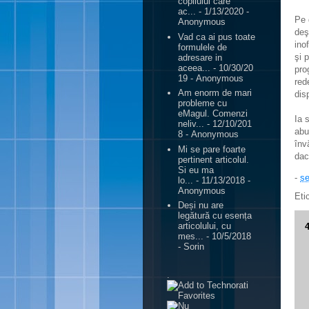
copilului care
ac...
- 1/13/2020
-
Pe 
Anonymous
deş
Vad ca ai pus toate
ino
formulele de
şi 
adresare in
aceea...
- 10/30/20
pro
19
- Anonymous
red
Am enorm de mari
dis
probleme cu
eMagul. Comenzi
Ia 
neliv...
- 12/10/201
abu
8
- Anonymous
înv
Mi se pare foarte
dac
pertinent articolul.
Si eu ma
-
se
lo...
- 11/13/2018
-
Anonymous
Eti
Deși nu are
legătură cu esența
articolului, cu
mes...
- 10/5/2018
- Sorin
.