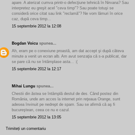
apare. A aterizat cumva printr-o defecţiune tehnică în Nirvana? Sau
interpretez eu greşit acel "ceva timp"? Sau poate totuşi se
consideră orice citat sau link "reclamă"? Ne vom lămuri în orice
caz, după ceva timp...
15 septembrie 2012 la 12:08
Bogdan Voicu
spunea...
Ah, eram pe o conexiune proastă, am dat accept şi după câteva
minute a venit un ecran alb. Am avut senzaţia că s-a publicat, dar
se pare că nu se întâmplase asta... :(
15 septembrie 2012 la 12:17
Mihai Lungu
spunea...
Chestii din ăstea se întâmplă destul de des. Când postez din
România, unde am acces la internet prin reţeaua Orange, sunt
adesea învinuit pe nedrept de spam. Sau se afirmă că aş fi
bucureştean, ceea ce nu e cazul.
15 septembrie 2012 la 13:05
Trimiteți un comentariu