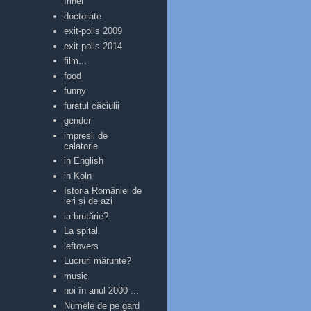
Irinei
doctorate
exit-polls 2009
exit-polls 2014
film...
food
funny
furatul căciulii
gender
impresii de
calatorie
in English
in Koln
Istoria României de
ieri și de azi
la brutărie?
La spital
leftovers
Lucruri mărunte?
music
noi în anul 2000 ...
Numele de pe gard