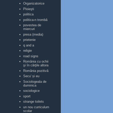
Organizatorice
Ploieşti
politica
politica-n trombă
povestea de
miercuri
presa (media)
prietenie
q and a
religie
road signs
România cu ochii
şi în cărţile altora
România pozitivă
Secu' și eu
Sociologeala de
duminica
sociologice
sport
strange toilets
un nou curriculum
scolar