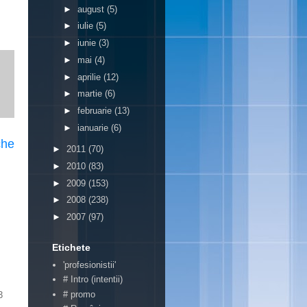
►
august
(5)
►
iulie
(5)
►
iunie
(3)
►
mai
(4)
►
aprilie
(12)
►
martie
(6)
►
februarie
(13)
►
ianuarie
(6)
che
►
2011
(70)
►
2010
(83)
►
2009
(153)
►
2008
(238)
►
2007
(97)
Etichete
'profesionistii'
# Intro (intentii)
# promo
3