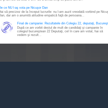
De ce NU l-aş vota pe Nicuşor Dan
Hai să precizez de la început lucrurile: nu l-am auzit vreodată vorbind pe Nicu
Dan, dar am o anumită atitudine empatică faţă de persoana...
Final de campanie: Rezultatele din Colegiu 22, deputaţi, Bucureşt
După ce am vorbit destul de mult de candidaţi şi campanie în
colegiul bucureştean 22 Deputaţi, cel în care am votat, hai să
vedem şi rezult...