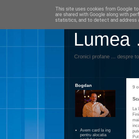
This site uses cookies from Google to 
are shared with Google along with per
statistics, and to detect and address 
Lumea …
Cronici profane ... despre to
Bogdan
9 o
Sc
La 
Fin
mai
inc
Avem card la ing
put
pentru alocatia
Put