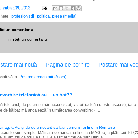
tombrie 09, 2012
chete:
'profesionistii'
,
politica
,
presa (media)
Niciun comentariu:
Trimiteți un comentariu
stare mai nouă
Pagina de pornire
Postare mai ve
nați-vă la:
Postare comentarii (Atom)
vorbire telefonică cu ... un hoț??
ă telefonul, de pe un număr necunoscut, vizibil (adică nu este ascuns), iar o
e de bărbat mă angajează în următoarea convorbire: - ...
Emag, OPC şi de ce e riscant să faci comenzi online în România
Lucrurile sunt simple: Mălina a comandat online la eMAG.ro, a plătit cei 160,2
lei şi am zis că totul e OK. Ce a urmat timp de patru luni a...