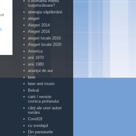
# România mereu
surprinzătoare?
aberaţia săptămânii
şor
alegeri
Alegeri 2014
i
Alegeri 2016
alegeri locale 2016
Alegeri locale 2020
America
anii 1970
anii 1980
anunţul de aur
beer
beer and music
Belval
carti / reviste:
cronica profanului
cărţi ale unor autori
români
Covid19
cu sondajul
Din panseurile