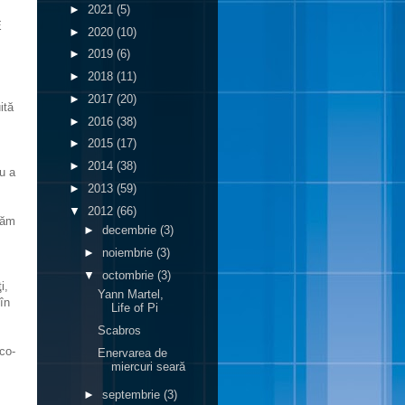
►
2021
(5)
E
►
2020
(10)
►
2019
(6)
►
2018
(11)
►
2017
(20)
ită
►
2016
(38)
►
2015
(17)
►
2014
(38)
u a
►
2013
(59)
▼
2012
(66)
igăm
►
decembrie
(3)
►
noiembrie
(3)
▼
octombrie
(3)
i,
Yann Martel,
 în
Life of Pi
Scabros
ico-
Enervarea de
miercuri seară
►
septembrie
(3)