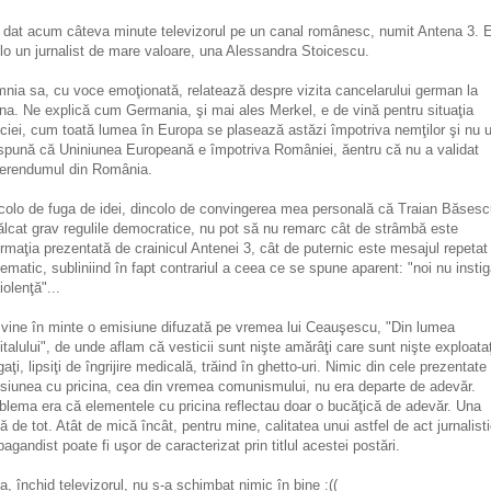
dat acum câteva minute televizorul pe un canal românesc, numit Antena 3. 
lo un jurnalist de mare valoare, una Alessandra Stoicescu.
nia sa, cu voce emoţionată, relatează despre vizita cancelarului german la
na. Ne explică cum Germania, şi mai ales Merkel, e de vină pentru situaţia
ciei, cum toată lumea în Europa se plasează astăzi împotriva nemţilor şi nu u
spună că Uniniunea Europeană e împotriva României, ăentru că nu a validat
erendumul din România.
colo de fuga de idei, dincolo de convingerea mea personală că Traian Băsesc
ălcat grav regulile democratice, nu pot să nu remarc cât de strâmbă este
ormaţia prezentată de crainicul Antenei 3, cât de puternic este mesajul repetat
tematic, subliniind în fapt contrariul a ceea ce se spune aparent: "noi nu inst
iolenţă"...
 vine în minte o emisiune difuzată pe vremea lui Ceauşescu, "Din lumea
italului", de unde aflam că vesticii sunt nişte amărâţi care sunt nişte exploataţ
gaţi, lipsiţi de îngrijire medicală, trăind în ghetto-uri. Nimic din cele prezentate
siunea cu pricina, cea din vremea comunismului, nu era departe de adevăr.
blema era că elementele cu pricina reflectau doar o bucăţică de adevăr. Una
ă de tot. Atât de mică încât, pentru mine, calitatea unui astfel de act jurnalist
pagandist poate fi uşor de caracterizat prin titlul acestei postări.
a, închid televizorul, nu s-a schimbat nimic în bine :((