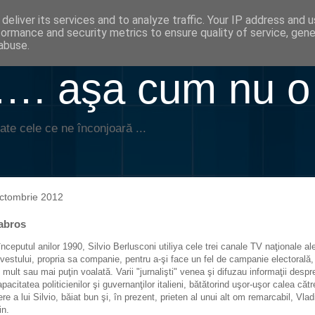
deliver its services and to analyze traffic. Your IP address and 
formance and security metrics to ensure quality of service, gen
abuse.
. aşa cum nu o
ate cele ce ne înconjoară ...
ctombrie 2012
abros
începutul anilor 1990, Silvio Berlusconi utiliya cele trei canale TV naţionale al
ivestului, propria sa companie, pentru a-şi face un fel de campanie electorală,
 mult sau mai puţin voalată. Varii "jurnalişti" venea şi difuzau informaţii despr
apacitatea politicienilor şi guvernanţilor italieni, bătătorind uşor-uşor calea cătr
ere a lui Silvio, băiat bun şi, în prezent, prieten al unui alt om remarcabil, Vlad
in.