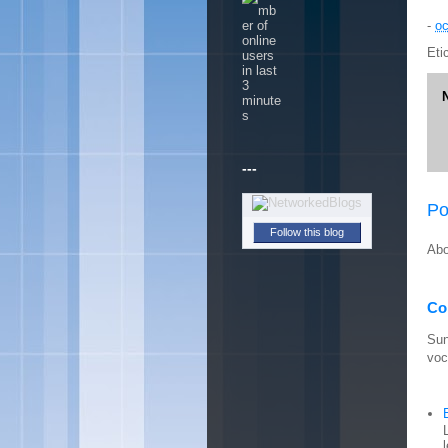
-
oc
Eti
---
Po
Follow this blog
Abo
Con
Sun
voc