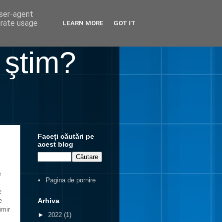
user-agent
erate usage
LEARN MORE
GOT IT
 ştim?
Faceți căutări pe
acest blog
e
Pagina de pornire
e
Arhiva
e
imir
►
2022
(1)