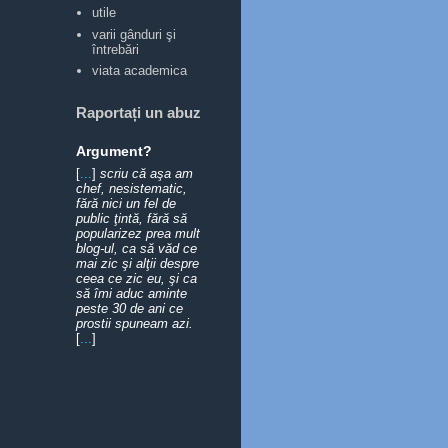
utile
varii gânduri şi
întrebări
viata academica
Raportați un abuz
Argument?
[
...
]
scriu că aşa am
chef, nesistematic,
fără nici un fel de
public ţintă, fără să
popularizez prea mult
blog-ul, ca să văd ce
mai zic şi alţii despre
ceea ce zic eu, şi ca
să îmi aduc aminte
peste 30 de ani ce
prostii spuneam azi.
[
...
]