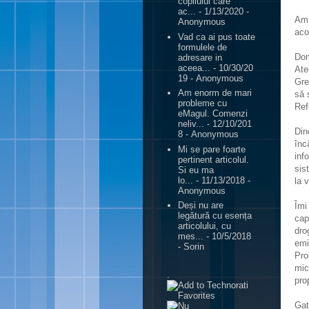
copilului care
ac...
- 1/13/2020
-
Am 
Anonymous
aco
Vad ca ai pus toate
formulele de
Dom
adresare in
aceea...
- 10/30/20
Ate
19
- Anonymous
Gre
Am enorm de mari
să 
probleme cu
Ref
eMagul. Comenzi
neliv...
- 12/10/201
Din
8
- Anonymous
înc
Mi se pare foarte
inf
pertinent articolul.
sis
Si eu ma
lo...
- 11/13/2018
-
la v
Anonymous
Deși nu are
Îmi
legătură cu esența
cap
articolului, cu
dro
mes...
- 10/5/2018
emi
- Sorin
Pro
mic
.
pro
Gat