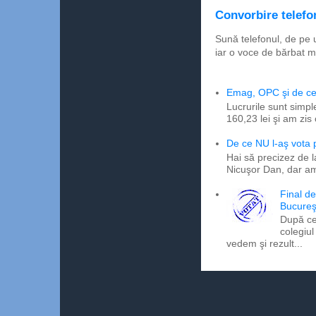
Convorbire telefon
Sună telefonul, de pe 
iar o voce de bărbat m
Emag, OPC şi de ce 
Lucrurile sunt simpl
160,23 lei şi am zis
De ce NU l-aş vota
Hai să precizez de l
Nicuşor Dan, dar am
Final d
Bucureş
După ce
colegiul
vedem şi rezult...