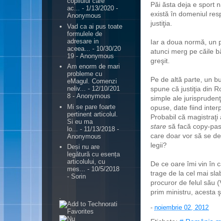
copilului care
Păi ăsta deja e sport n
ac...
- 1/13/2020
-
există în domeniul respe
Anonymous
justiţia.
Vad ca ai pus toate
formulele de
adresare in
Iar a doua normă, un pi
aceea...
- 10/30/20
atunci merg pe căile bă
19
- Anonymous
greşit.
Am enorm de mari
probleme cu
Pe de altă parte, un bun
eMagul. Comenzi
spune că justiţia din R
neliv...
- 12/10/201
8
- Anonymous
simple ale jurispruden
Mi se pare foarte
opuse, date fiind interp
pertinent articolul.
Probabil că magistraţi
Si eu ma
stare
să facă copy-past
lo...
- 11/13/2018
-
care doar vor să se de
Anonymous
legii?
Deși nu are
legătură cu esența
articolului, cu
De ce oare îmi vin în 
mes...
- 10/5/2018
trage de la cel mai sl
- Sorin
procuror de felul său (
prim ministru, acesta ş
.
-
noiembrie 02, 2012