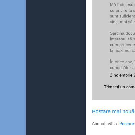
Mă îndoiesc 
cu privire la 
sunt suficien
vieţi, mai să 
Sarcina docum
interesul să 
cum preceden
la maximul să
În orice caz,
cunoscător al 
2 noiembrie 
Trimiteți un com
Postare mai nouă
Abonați-vă la:
Postare