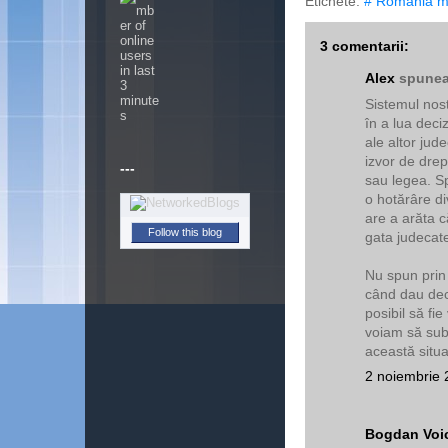
Etichete:
# România m
3 comentarii:
Alex
spunea.
Sistemul nost
în a lua deciz
ale altor jud
izvor de drep
---
sau legea. S
o hotărâre di
are a arăta c
Follow this blog
gata judecat
Nu spun prin 
când dau deci
posibil să fi
voiam să subl
această situa
2 noiembrie 
Bogdan Voi