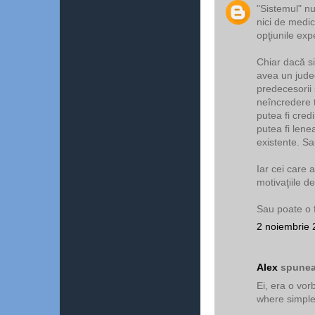
"Sistemul" nu
nici de medici
opţiunile expe
Chiar dacă si
avea un jude
predecesorii s
neîncredere t
putea fi credi
putea fi lene
existente. Sa
Iar cei care 
motivaţiile de
Sau poate o f
2 noiembrie 
Alex
spunea.
Ei, era o vor
where simple