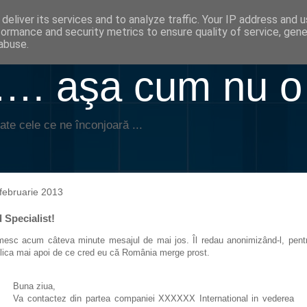
deliver its services and to analyze traffic. Your IP address and 
formance and security metrics to ensure quality of service, gen
abuse.
. aşa cum nu o
ate cele ce ne înconjoară ...
februarie 2013
 Specialist!
mesc acum câteva minute mesajul de mai jos. Îl redau anonimizând-l, pent
lica mai apoi de ce cred eu că România merge prost.
Buna ziua,
Va contactez din partea companiei XXXXXX International in vederea