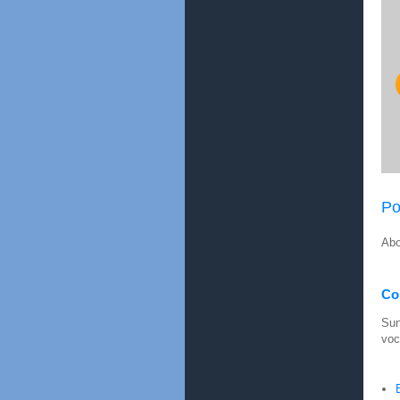
Po
Abo
Con
Sun
voc