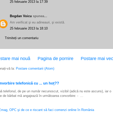
25 februarie 2013 la 17:39
Bogdan Voicu
spunea...
Am verificat şi eu adineauri, şi există.
25 februarie 2013 la 18:10
Trimiteți un comentariu
stare mai nouă
Pagina de pornire
Postare mai ve
nați-vă la:
Postare comentarii (Atom)
vorbire telefonică cu ... un hoț??
ă telefonul, de pe un număr necunoscut, vizibil (adică nu este ascuns), iar o
e de bărbat mă angajează în următoarea convorbire: - ...
Emag, OPC şi de ce e riscant să faci comenzi online în România