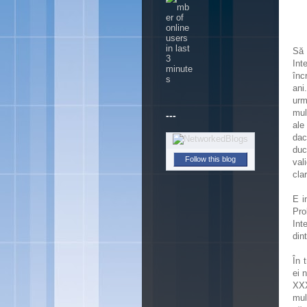
Să 
Int
înc
ani
urm
mul
---
ale
dac
duc
Follow this blog
val
cla
E i
Pro
Int
din
În 
ei 
XXX
mul