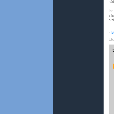
năd
Iar
săp
o z
-
fe
Eti