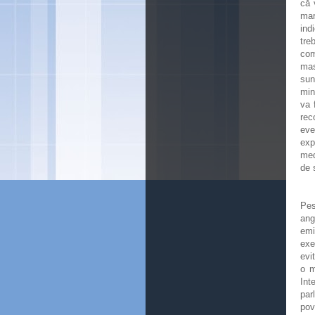
că 
mare
ind
tre
com
mas
sun
min
va 
rec
eve
exp
med
de 
Pes
ang
emi
exe
evi
o m
Int
par
pov