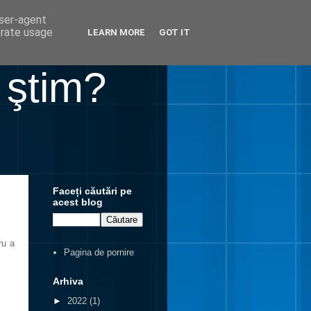
user-agent
erate usage
LEARN MORE
GOT IT
 ştim?
Faceți căutări pe
acest blog
ru a
Pagina de pornire
Arhiva
►
2022
(1)