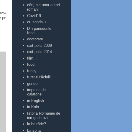
cărţi ale unor autori
români
teva
Covid19
e pe
cu sondajul
Din panseurile
Irinei
doctorate
exit-polls 2009
exit-polls 2014
film...
food
funny
furatul căciulii
gender
impresii de
calatorie
in English
in Koln
Istoria României de
ieri și de azi
la brutărie?
La spital