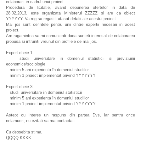
colaborarii in cadrul unui proiect.
Procedura de licitatie, avand depunerea ofertelor in data de
28.02.2013, este organizata Ministerul ZZZZZ si are ca obiect
YYYYYY. Va rog sa regasiti atasat detalii ale acestui proiect.
Mai jos sunt cerintele pentru unii dintre expertii necesari in acest
proiect.
Am rugamintea sa-mi comunicati daca sunteti interesat de colaborarea
propusa si intruniti vreunul din profilele de mai jos.
Expert cheie 1
studii universitare în domeniul statisticii si previziunii
economice/sociologie
minim 5 ani experienta în domeniul studiilor
minim 1 proiect implementat privind YYYYYYY
Expert cheie 3
studii universitare în domeniul statisticii
minim 5 ani experienta în domeniul studiilor
minim 1 proiect implementat privind YYYYYYY
Astept cu interes un raspuns din partea Dvs, iar pentru orice
nelamuriri, nu ezitati sa ma contactati.
Cu deosebita stima,
QQQQ KKKK