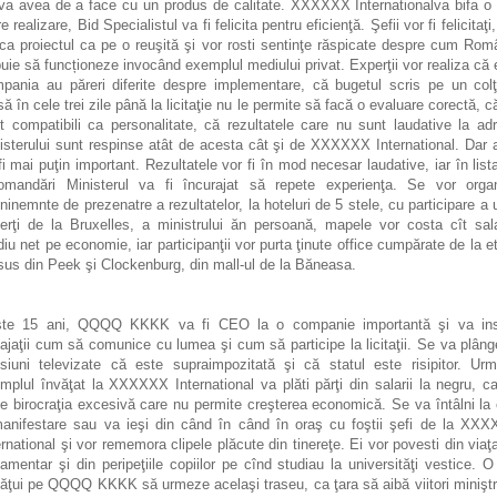
va avea de a face cu un produs de calitate. XXXXXX Internationalva bifa o 
 realizare, Bid Specialistul va fi felicita pentru eficienţă. Şefii vor fi felicitaţi
ica proiectul ca pe o reuşită şi vor rosti sentinţe răspicate despre cum Rom
buie să funcționeze invocând exemplul mediului privat. Experţii vor realiza că e
pania au păreri diferite despre implementare, că bugetul scris pe un col
ă în cele trei zile până la licitaţie nu le permite să facă o evaluare corectă, c
t compatibili ca personalitate, că rezultatele care nu sunt laudative la ad
isterului sunt respinse atât de acesta cât şi de XXXXXX International. Dar 
fi mai puţin important. Rezultatele vor fi în mod necesar laudative, iar în list
omandări Ministerul va fi încurajat să repete experienţa. Se vor orga
ninemnte de prezenatre a rezultatelor, la hoteluri de 5 stele, cu participare a 
erţi de la Bruxelles, a ministrului ăn persoană, mapele vor costa cît sala
iu net pe economie, iar participanţii vor purta ţinute office cumpărate de la et
sus din Peek şi Clockenburg, din mall-ul de la Băneasa.
te 15 ani, QQQQ KKKK va fi CEO la o companie importantă şi va ins
ajaţii cum să comunice cu lumea şi cum să participe la licitaţii. Se va plâng
siuni televizate că este supraimpozitată şi că statul este risipitor. Ur
mplul învăţat la XXXXXX International va plăti părţi din salarii la negru, c
te birocraţia excesivă care nu permite creşterea economică. Se va întâlni la 
anifestare sau va ieşi din când în când în oraş cu foştii şefi de la XX
ernational şi vor rememora clipele plăcute din tinereţe. Ei vor povesti din viaţ
lamentar şi din peripeţiile copiilor pe cînd studiau la universităţi vestice. O
ăţui pe QQQQ KKKK să urmeze acelaşi traseu, ca ţara să aibă viitori miniştr