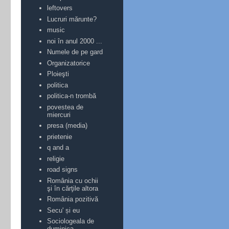
leftovers
Lucruri mărunte?
music
noi în anul 2000 ...
Numele de pe gard
Organizatorice
Ploieşti
politica
politica-n trombă
povestea de
miercuri
presa (media)
prietenie
q and a
religie
road signs
România cu ochii
şi în cărţile altora
România pozitivă
Secu' și eu
Sociologeala de
duminica