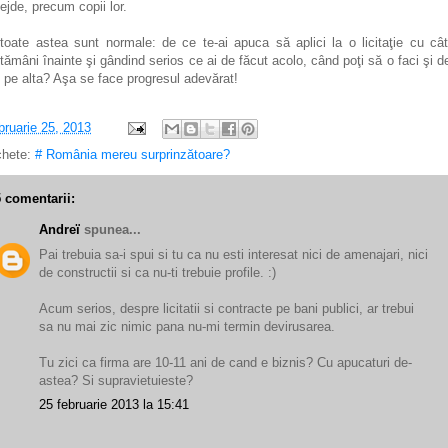
ejde, precum copii lor.
 toate astea sunt normale: de ce te-ai apuca să aplici la o licitaţie cu câ
tămâni înainte şi gândind serios ce ai de făcut acolo, când poţi să o faci şi d
i pe alta? Aşa se face progresul adevărat!
bruarie 25, 2013
chete:
# România mereu surprinzătoare?
5 comentarii:
Andreï
spunea...
Pai trebuia sa-i spui si tu ca nu esti interesat nici de amenajari, nici
de constructii si ca nu-ti trebuie profile. :)
Acum serios, despre licitatii si contracte pe bani publici, ar trebui
sa nu mai zic nimic pana nu-mi termin devirusarea.
Tu zici ca firma are 10-11 ani de cand e biznis? Cu apucaturi de-
astea? Si supravietuieste?
25 februarie 2013 la 15:41