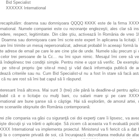
Bid Specialist
XXXXXX International
recapitulăm: doamna sau domnişoara QQQQ KKKK este de la firma XX
ernational. Numele companiei este cu rezonanţe englezeşti, ales clar să ins
redere, respect, legitimitate. Din câte ştiu, activează în România de vreo 1
. Doamna sau domnişoara care îmi scrie este expert în aplicarea la licitaţii. 
are îmi trimite un mesaj nepersonalizat, adresat probabil în aceeaşi formă la
te adrese de email pe care le are cine ştie de unde. Numele său precum şi 
 celor trei persoane de la Cc... nu îmi spun nimic. Mesajul îmi cere să ver
ă îndeplinesc trei condiţii simple. Pentru mine e uşor să verific. De exempl
 pe site-ul propriu (pe site-ul meu) şi văd dacă informaţia publică de a
idează criteriile sau nu. Cum Bid Specialist-ul nu a fost în stare să facă ast
r că nu are rost să îmi bat capul să îi răspund.
nteresant însă altceva. Mai sunt 3 (trei) zile până la deadline-ul pentru aplica
babil că e o licitaţie cu mulţi bani, cu salarii mare şi pe care XX
ernational are bune şanse să o câştige. Hai să explorăm, de amorul artei, 
tre scenariile obişnuite din România contemporană:
trei zile compania va găsi cu siguranţă cei doi experţi care îi lipsesc, va ave
nişte discuţii şi va trânti o aplicaţie. Să zicem că aceasta va fi evaluată poziti
XXX International va implementa proiectul. Ministerul va fi fericit că a dat 
ţi la o companie privată de soi, că încurajează dezvoltarea mediului de afac