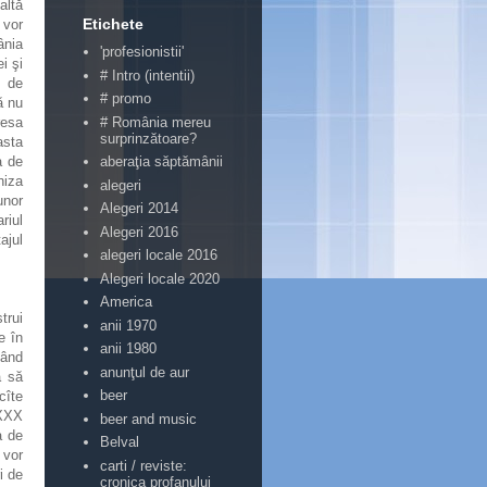
altă
Etichete
, vor
ânia
'profesionistii'
i şi
# Intro (intentii)
ţ de
# promo
ă nu
# România mereu
resa
surprinzătoare?
asta
a de
aberaţia săptămânii
niza
alegeri
unor
Alegeri 2014
riul
Alegeri 2016
ajul
alegeri locale 2016
Alegeri locale 2020
America
trui
anii 1970
e în
anii 1980
mând
anunţul de aur
a să
beer
cîte
XXXX
beer and music
a de
Belval
 vor
carti / reviste:
i de
cronica profanului