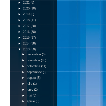
►
2021
(5)
►
2020
(10)
►
2019
(6)
►
2018
(11)
►
2017
(20)
►
2016
(38)
►
2015
(17)
►
2014
(38)
▼
2013
(59)
►
decembrie
(6)
►
noiembrie
(10)
►
octombrie
(11)
►
septembrie
(3)
►
august
(5)
►
iulie
(1)
►
iunie
(2)
►
mai
(8)
►
aprilie
(3)