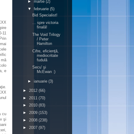
►
martie
(2)
▼
februarie
(5)
Bid Specialist!
XXXX
... spre victoria
finală!
pire
0-11
The Void Trilogy
Prin
/ Peter
Hamilton
 mai
cele
Cifre, eficienţă,
ific
mediocritate
fudulă
u mă
colo
Secu' şi
a, e
McEwan :)
►
ianuarie
(3)
ţie.
►
2012
(66)
XXXX
unul
►
2011
(70)
►
2010
(83)
►
2009
(153)
a cu
v şi
►
2008
(238)
bani
►
2007
(97)
eri,