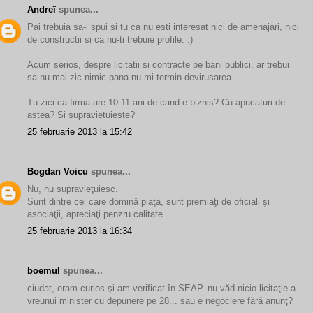
Andreï
spunea...
Pai trebuia sa-i spui si tu ca nu esti interesat nici de amenajari, nici
de constructii si ca nu-ti trebuie profile. :)
Acum serios, despre licitatii si contracte pe bani publici, ar trebui
sa nu mai zic nimic pana nu-mi termin devirusarea.
Tu zici ca firma are 10-11 ani de cand e biznis? Cu apucaturi de-
astea? Si supravietuieste?
25 februarie 2013 la 15:42
Bogdan Voicu
spunea...
Nu, nu supravieţuiesc.
Sunt dintre cei care domină piaţa, sunt premiaţi de oficiali şi
asociaţii, apreciaţi penzru calitate ...
25 februarie 2013 la 16:34
boemul
spunea...
ciudat, eram curios şi am verificat în SEAP. nu văd nicio licitaţie a
vreunui minister cu depunere pe 28... sau e negociere fără anunţ?