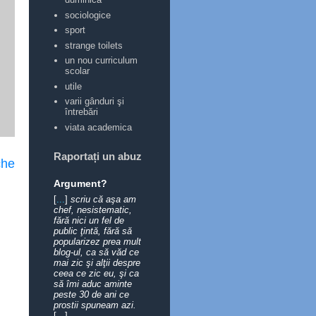
sociologice
sport
strange toilets
un nou curriculum
scolar
utile
varii gânduri şi
întrebări
viata academica
Raportați un abuz
che
Argument?
[
...
]
scriu că aşa am
chef, nesistematic,
fără nici un fel de
public ţintă, fără să
popularizez prea mult
blog-ul, ca să văd ce
mai zic şi alţii despre
ceea ce zic eu, şi ca
să îmi aduc aminte
peste 30 de ani ce
prostii spuneam azi.
[
...
]