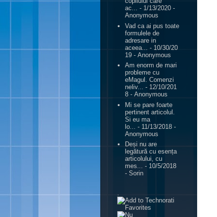
copilului care
ac...
- 1/13/2020
-
Anonymous
Vad ca ai pus toate
formulele de
adresare in
aceea...
- 10/30/20
19
- Anonymous
Am enorm de mari
probleme cu
eMagul. Comenzi
neliv...
- 12/10/201
8
- Anonymous
Mi se pare foarte
pertinent articolul.
Si eu ma
lo...
- 11/13/2018
-
Anonymous
Deși nu are
legătură cu esența
articolului, cu
mes...
- 10/5/2018
- Sorin
.