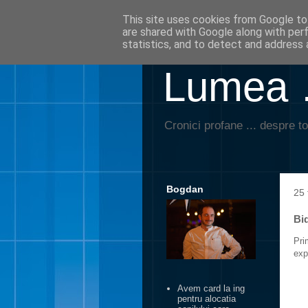
This site uses cookies from Google to 
are shared with Google along with per
statistics, and to detect and address 
Lumea …
Cronici profane ... despre to
Bogdan
25 
Bid
Pri
exp
Avem card la ing
pentru alocatia