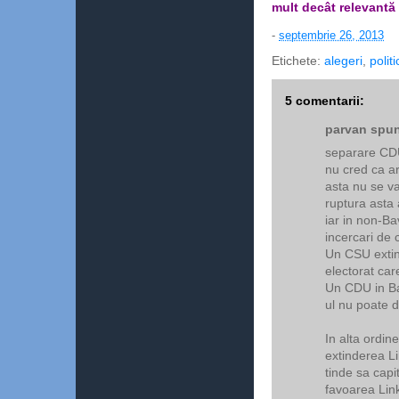
mult decât relevantă
-
septembrie 26, 2013
Etichete:
alegeri
,
politi
5 comentarii:
parvan spun
separare CDU 
nu cred ca a
asta nu se v
ruptura asta 
iar in non-Ba
incercari de c
Un CSU extin
electorat ca
Un CDU in Ba
ul nu poate d
In alta ordin
extinderea Li
tinde sa capi
favoarea Lin