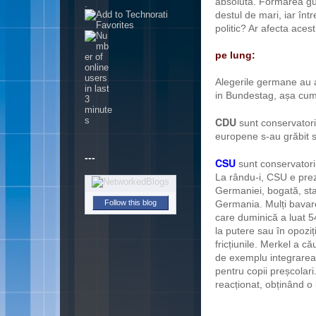
absolută. Formarea guv
.
destul de mari, iar înt
politic? Ar afecta ace
pe lung:
Alegerile germane au a
in Bundestag, așa cum 
CDU
sunt conservatori
europene s-au grăbit s
---
CSU
sunt conservatori
La rându-i, CSU e prez
Germaniei, bogată, sta
Follow this blog
Germania. Mulți bavar
care duminică a luat 54
la putere sau în opoziți
fricțiunile. Merkel a c
de exemplu integrarea f
pentru copii preșcolar
reacționat, obținând 