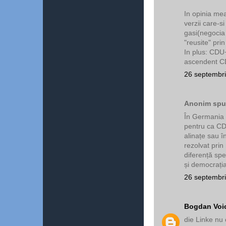
In opinia mea
verzii care-si
gasi(negocia
"reusite" pri
In plus: CDU+
ascendent CDU
26 septembri
Anonim spun
În Germania 
pentru ca CD
alinațe sau în
rezolvat prin
diferență spe
și democrați
26 septembri
Bogdan Voi
die Linke nu