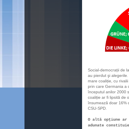
Social-democrații de l
au pierdut şi alegerile.
mare coaliție, cu riva
prin care Germania a d
începutul anilor 2000 s
coaliție ar fi lipsită d
însumează doar 16% din
CSU-SPD.
O altă opțiune ar
adunate constitui