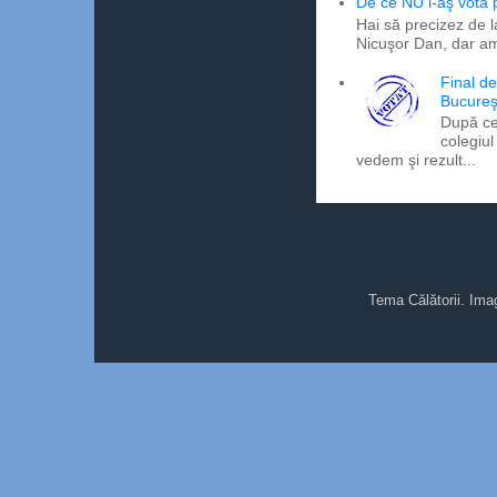
De ce NU l-aş vota
Hai să precizez de l
Nicuşor Dan, dar am
Final d
Bucureş
După ce
colegiul
vedem şi rezult...
Tema Călătorii. Ima