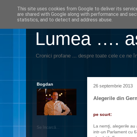
This site uses cookies from Google to deliver its servic
are shared with Google along with performance and secu
statistics, and to detect and address abuse.
Lumea …. aş
Cronici profane ... despre toate cele ce ne în
Bogdan
26 septembrie 2013
Alegerile din Ger
pe scurt:
La nemţi, alegerile au
Se încarcă...
intr-un Parlament cu 