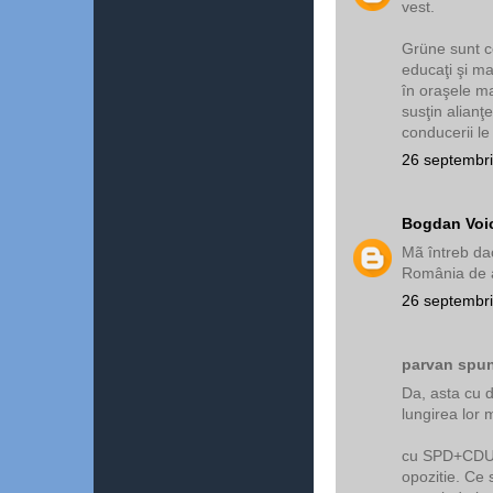
vest.
Grüne sunt co
educaţi şi ma
în oraşele ma
susţin alianţ
conducerii l
26 septembri
Bogdan Voi
Mã întreb da
România de a
26 septembri
parvan spun
Da, asta cu d
lungirea lor 
cu SPD+CDU+C
opozitie. Ce 