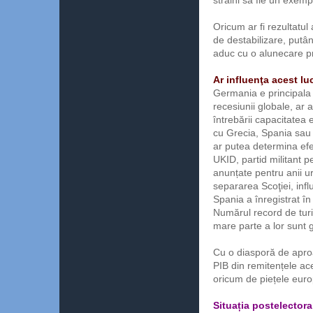
străini să fie un exempl
Oricum ar fi rezultatul a
de destabilizare, putâ
aduc cu o alunecare pr
Ar influenţa acest 
Germania e principala 
recesiunii globale, ar
întrebării capacitatea 
cu Grecia, Spania sau 
ar putea determina efe
UKID, partid militant p
anunțate pentru anii ur
separarea Scoţiei, infl
Spania a înregistrat î
Numărul record de turi
mare parte a lor sunt g
Cu o diasporă de apro
PIB din remitențele ac
oricum de piețele eur
Situația postelector