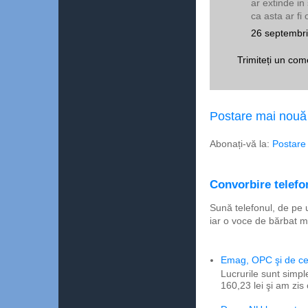
ar extinde in 
ca asta ar f
26 septembri
Trimiteți un com
Postare mai nouă
Abonați-vă la:
Postare
Convorbire telefon
Sună telefonul, de pe 
iar o voce de bărbat m
Emag, OPC şi de ce 
Lucrurile sunt simpl
160,23 lei şi am zis