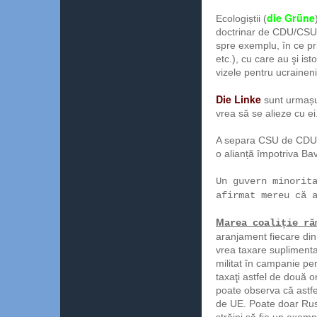
die Grüne
Ecologiștii (
doctrinar de CDU/CSU (n
spre exemplu, în ce pr
etc.), cu care au şi is
vizele pentru ucraineni
Die Linke
sunt urmașu
vrea să se alieze cu ei
A separa CSU de CDU, c
o alianță împotriva Bav
Un guvern minorit
afirmat mereu că 
M
area coaliție ră
aranjament fiecare din
vrea taxare suplimentar
militat în campanie pe
taxaţi astfel de două o
poate observa că astfe
de UE. Poate doar Rus