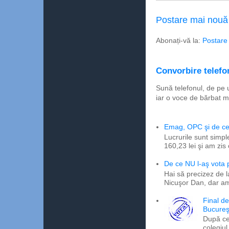
Postare mai nouă
Abonați-vă la:
Postare
Convorbire telefon
Sună telefonul, de pe 
iar o voce de bărbat m
Emag, OPC şi de ce 
Lucrurile sunt simpl
160,23 lei şi am zis
De ce NU l-aş vota
Hai să precizez de l
Nicuşor Dan, dar am
Final d
Bucureş
După ce
colegiul