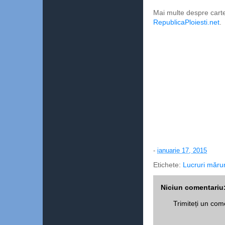
Mai multe despre carte
RepublicaPloiesti.net
.
-
ianuarie 17, 2015
Etichete:
Lucruri măru
Niciun comentariu
Trimiteți un com