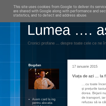
This site uses cookies from Google to deliver its servic
are shared with Google along with performance and secu
statistics, and to detect and address abuse.
Lumea …. aş
Cronici profane ... despre toate cele ce ne în
Bogdan
17 ianuarie 2015
Viața de azi ... la f
....cu toate înce
și prețurile taxi
dorea. Birjarii n
de transport, ia
Avem card la ing
refuzau să ia căl
pentru alocatia