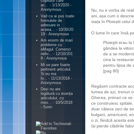
copilului care
ac...
- 1/13/2020
-
Anonymous
Nu, nu e vorba de real
ani, așa cum o descrie
Vad ca ai pus toate
formulele de
viața în Ploieștii celui
adresare in
aceea...
- 10/30/20
O lume în care însă pa
19
- Anonymous
Am enorm de mari
Ploieştii erau la
probleme cu
gândea la viitor
eMagul. Comenzi
de a se moderniz
neliv...
- 12/10/201
8
- Anonymous
cina la restauran
Mi se pare foarte
pentru lipsa de a
pertinent articolul.
[pag 80]
Si eu ma
lo...
- 11/13/2018
-
Anonymous
Regăsim contracte acor
Deși nu are
lumea de azi, trenuri c
legătură cu esența
Gherea, primari ce se 
articolului, cu
mes...
- 10/5/2018
ce construiesc spitale,
- Sorin
doar câteva zeci de ani
bulgarii, americanii, en
.
o zi, fiindcă acesta est
își pierde clădirile fa