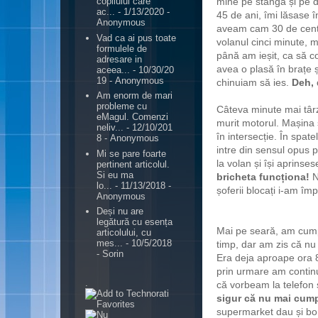
mine pe stânga și pe d
copilului care
ac...
- 1/13/2020
-
45 de ani, îmi lăsase î
Anonymous
aveam cam 30 de centi
Vad ca ai pus toate
volanul cinci minute, 
formulele de
până am ieșit, ca să c
adresare in
avea o plasă în brațe 
aceea...
- 10/30/20
19
- Anonymous
chinuiam să ies.
Deh, 
Am enorm de mari
probleme cu
Câteva minute mai târz
eMagul. Comenzi
murit motorul. Mașina s
neliv...
- 12/10/201
în intersecție. În spat
8
- Anonymous
intre din sensul opus p
Mi se pare foarte
la volan și își aprinses
pertinent articolul.
Si eu ma
bricheta funcționa!
N
lo...
- 11/13/2018
-
șoferii blocați i-am îm
Anonymous
Deși nu are
legătură cu esența
Mai pe seară, am cumpă
articolului, cu
mes...
- 10/5/2018
timp, dar am zis că nu 
- Sorin
Era deja aproape ora 8
prin urmare am continu
.
că vorbeam la telefon 
sigur că nu mai cumpă
supermarket dau și bon