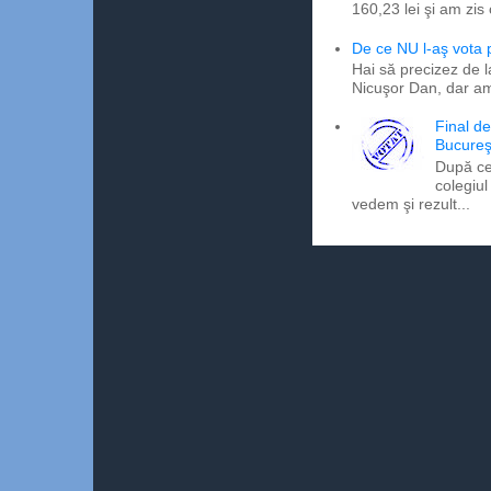
160,23 lei şi am zis
De ce NU l-aş vota
Hai să precizez de l
Nicuşor Dan, dar am
Final d
Bucureş
După ce
colegiul
vedem şi rezult...