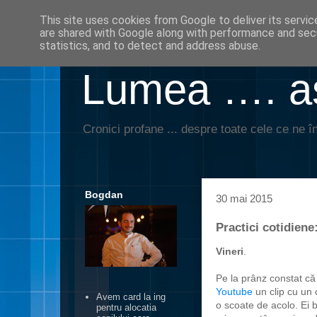
This site uses cookies from Google to deliver its servic
are shared with Google along with performance and secu
statistics, and to detect and address abuse.
Lumea …. aş
Cronici profane ... despre toate cele ce ne în
Bogdan
30 mai 2015
Practici cotidiene
Vineri
.
Pe la prânz constat că
Youtube
un clip cu un 
Avem card la ing
o scoate de acolo. Ei 
pentru alocatia