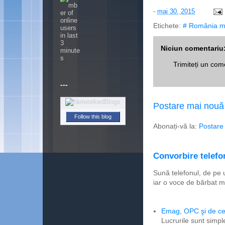
-
mai 30, 2015
Etichete:
# România m
Niciun comentariu
Trimiteți un com
---
Postare mai nouă
Follow this blog
Abonați-vă la:
Postare
Convorbire telefon
Sună telefonul, de pe 
iar o voce de bărbat m
Emag, OPC şi de ce 
Lucrurile sunt simpl