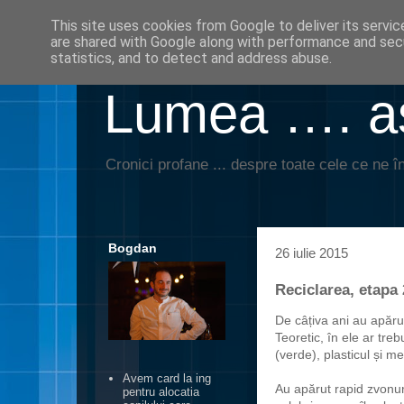
This site uses cookies from Google to deliver its servic
are shared with Google along with performance and secu
statistics, and to detect and address abuse.
Lumea …. aş
Cronici profane ... despre toate cele ce ne în
Bogdan
26 iulie 2015
Reciclarea, etapa
De câțiva ani au apăru
Teoretic, în ele ar tre
(verde), plasticul și me
Avem card la ing
Au apărut rapid zvonuri
pentru alocatia