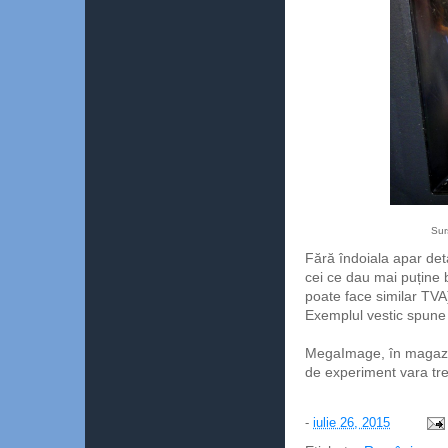
Sur
Fără îndoiala apar det
cei ce dau mai puține
poate face similar TVA
Exemplul vestic spune 
MegaImage, în magazin
de experiment vara tre
-
iulie 26, 2015