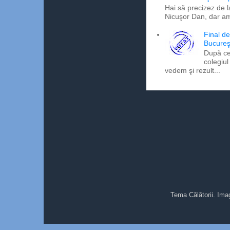
Hai să precizez de l
Nicuşor Dan, dar am
Final d
Bucureş
După ce
colegiul
vedem şi rezult...
Tema Călătorii. Ima