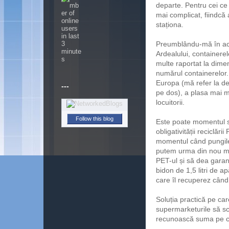
departe. Pentru cei ce
mai complicat, fiindcă 
staționa.
Preumblându-mă în acea
Ardealului, containerel
multe raportat la dimen
numărul containerelor. 
Europa (mă refer la den
pe dos), a plasa mai m
---
locuitorii.
Este poate momentul să
Follow this blog
obligativității reciclăr
momentul când pungile
putem urma din nou mo
PET-ul și să dea garan
bidon de 1,5 litri de 
care îl recuperez când
Soluția practică pe car
supermarketurile să sc
recunoască suma pe car