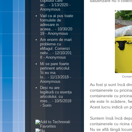
salubrizare nu îl colect
copilului care
ac...
- 1/13/2020
-
Anonymous
Vad ca ai pus toate
formulele de
adresare in
aceea...
- 10/30/20
19
- Anonymous
Am enorm de mari
probleme cu
eMagul. Comenzi
neliv...
- 12/10/201
8
- Anonymous
Mi se pare foarte
pertinent articolul.
Si eu ma
lo...
- 11/13/2018
-
Contain
Anonymous
Au fost și sunt încă din
Deși nu are
containerele cu pricin
legătură cu esența
containerele cu pricina
articolului, cu
mes...
- 10/5/2018
ele este în scădere, fi
- Sorin
Acest lucru indică un pos
.
Suntem însă încă depar
containerele cu ricina 
Nu se află lângă locuin