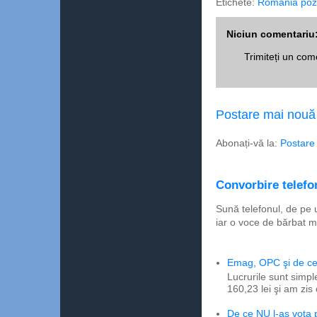
Etichete:
România pozi
Niciun comentariu
Trimiteți un com
Postare mai nouă
Abonați-vă la:
Postare
Convorbire telefon
Sună telefonul, de pe 
iar o voce de bărbat m
Emag, OPC şi de ce 
Lucrurile sunt simpl
160,23 lei şi am zis
De ce NU l-aş vota