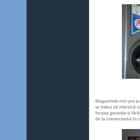
Magazinele mici pot pu
ar trebui să interzică 
încasa garanția și făr
de la comerciantul în 