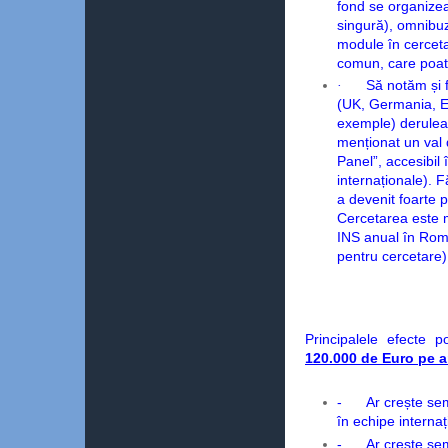
fond se organizea
singură), omnibuz
module în cerceta
comun, care poat
·
Să notăm și 
(UK, Germania, E
exemple) deruleaz
menționat un val
Panel”, accesibil 
internaționale). F
a devenit foarte 
Cercetarea este 
INS anual în Româ
pentru cercetare)
Principalele efecte p
120.000 de Euro pe 
-
Ar crește sem
în echipe interna
-
Ar crește sem