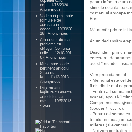
copilului care
pentru infrastructura d
ac...
- 1/13/2020
-
științele sociale, pe c
Anonymous
cost anual aproape mo
Vad ca ai pus toate
Euro.
formulele de
adresare in
aceea...
- 10/30/20
Mă număr printre iniția
19
- Anonymous
Am enorm de mari
Acum declanșăm etapa 
probleme cu
eMagul. Comenzi
Deschidem prin urmare 
neliv...
- 12/10/201
8
- Anonymous
cercetare, departamente
acest "oriunde" înseam
Mi se pare foarte
pertinent articolul.
Si eu ma
Vom proceda astfel:
lo...
- 11/13/2018
-
- Memoriul este cel de
Anonymous
îl distribuie mai depart
Deși nu are
- Pentru a-l semna inst
legătură cu esența
articolului, cu
scanați, apoi să îl tri
mes...
- 10/5/2018
Comșa (
mcomsa@socas
- Sorin
(bogdan@iccv.ro).
- Pentru a-l semna ca
.
trimite un mesaj în ac
afilierea (și eventualu
- Noi vom centraliza, p