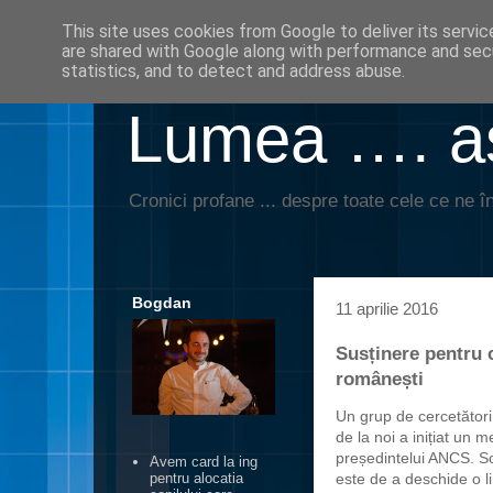
This site uses cookies from Google to deliver its servic
are shared with Google along with performance and secu
statistics, and to detect and address abuse.
Lumea …. aş
Cronici profane ... despre toate cele ce ne în
Bogdan
11 aprilie 2016
Susținere pentru c
românești
Un grup de cercetători 
de la noi a inițiat un 
președintelui ANCS. Sol
Avem card la ing
este de a deschide o li
pentru alocatia