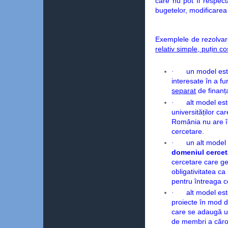
care nu pot fi respecta
bugetelor, modificarea 
Exemplele de rezolvar
relativ simple, puțin co
·
un model est
interesate în a fu
separat
de finanț
·
alt model est
universităților ca
România nu are în
cercetare.
·
un alt model
domeniul cercetă
cercetare care ge
obligativitatea ca
pentru întreaga 
·
alt model est
proiecte în mod d
care se adaugă un
de membri a căro