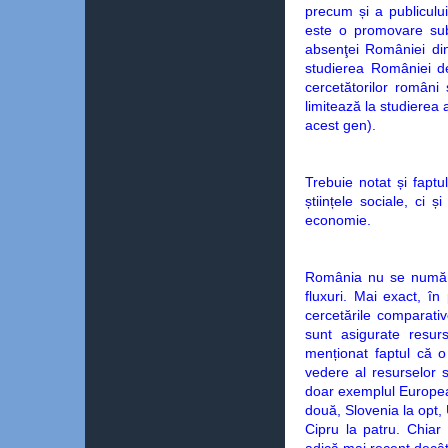
precum și a publicului
este o promovare subt
absenţei României din
studierea României de
cercetătorilor români s
limitează la studiere
acest gen).
Trebuie notat și faptu
științele sociale, ci 
economie.
România nu se numără 
fluxuri. Mai exact, î
cercetările comparativ
sunt asigurate resur
menționat faptul că 
vedere al resurselor 
doar exemplul European
două, Slovenia la opt, 
Cipru la patru. Chiar 