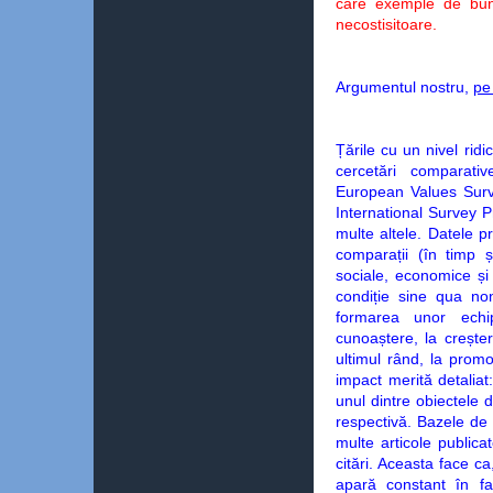
care exemple de bune 
necostisitoare.
Argumentul nostru,
pe
Țările cu un nivel ridi
cercetări comparati
European Values Surv
International Survey 
multe altele. Datele p
comparații (în timp ș
sociale, economice și p
condiție sine qua non
formarea unor echip
cunoaștere, la creșter
ultimul rând, la promo
impact merită detaliat:
unul dintre obiectele 
respectivă. Bazele de
multe articole publica
citări. Aceasta face c
apară constant în față