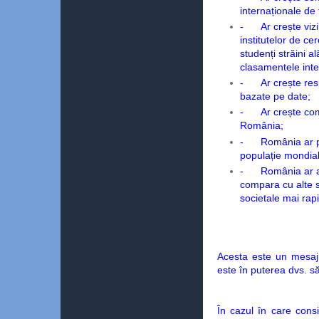
internaționale de 
-
Ar crește vizi
institutelor de c
studenți străini al
clasamentele inte
-
Ar crește re
bazate pe date;
-
Ar crește com
România;
-
România ar p
populație mondia
-
România ar a
compara cu alte s
societale mai rap
Acesta este un mesaj 
este în puterea dvs. să
În cazul în care cons