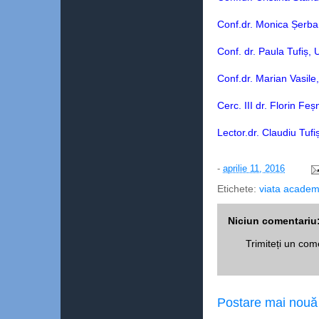
Conf.dr. Monica Șer
Conf. dr. Paula Tufiș, 
Conf.dr. Marian Vasi
Cerc. III dr. Florin Fe
Lector.dr. Claudiu Tufi
-
aprilie 11, 2016
Etichete:
viata academ
Niciun comentariu
Trimiteți un com
Postare mai nouă