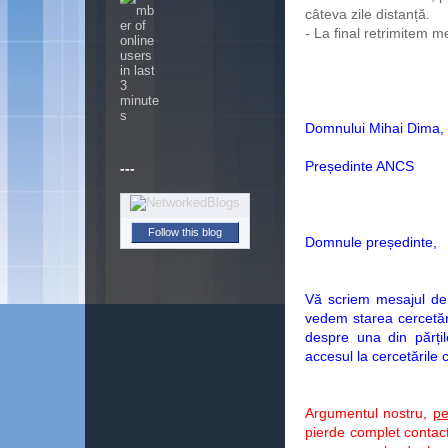
câteva zile distanță.
- La final retrimitem 
Domnului Mihai Dima,
Președinte ANCS
---
Follow this blog
Domnule președinte,
Vă scriem mesajul de 
vedem starea cercetări
despre una din părțil
accesul la cercetările
Argumentul nostru,
pe
pierde complet contactu