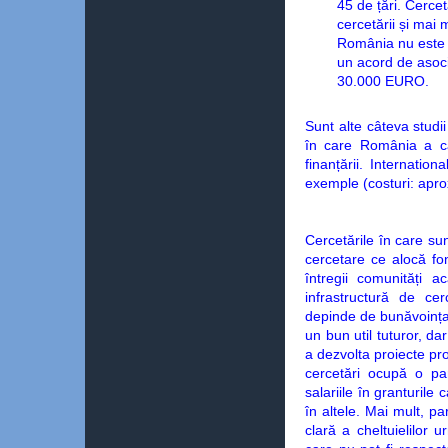
45 de țări. Cerce
cercetării și mai 
România nu este 
un acord de asoci
30.000 EURO.
Sunt alte câteva studii
în care România a că
finanțării. Internatio
exemple (costuri: apro
Cercetările în care sun
cercetare ce alocă fo
întregii comunități 
infrastructură de ce
depinde de bunăvoința 
un bun util tuturor, da
a dezvolta proiecte prop
cercetări ocupă o par
salariile în granturile
în altele. Mai mult, pa
clară a cheltuielilor 