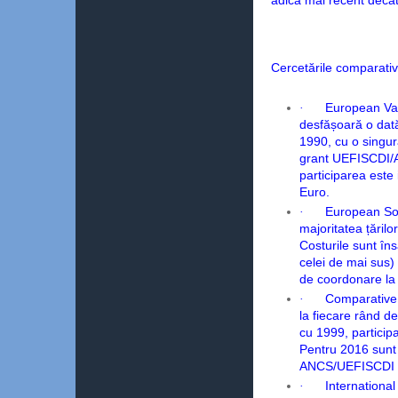
adică mai recent decâ
Cercetările comparativ
·
European Va
desfășoară o dat
1990, cu o singur
grant UEFISCDI/A
participarea este
Euro.
·
European Soc
majoritatea țăril
Costurile sunt îns
celei de mai sus)
de coordonare la
·
Comparative 
la fiecare rând d
cu 1999, participa
Pentru 2016 sunt 
ANCS/UEFISCDI di
·
International