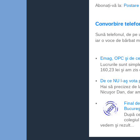
Abonați-vă la:
Postare
Convorbire telefon
Sună telefonul, de pe 
iar o voce de bărbat m
Emag, OPC şi de ce 
Lucrurile sunt simpl
160,23 lei şi am zis
De ce NU l-aş vota
Hai să precizez de l
Nicuşor Dan, dar am
Final d
Bucureş
După ce
colegiul
vedem şi rezult...