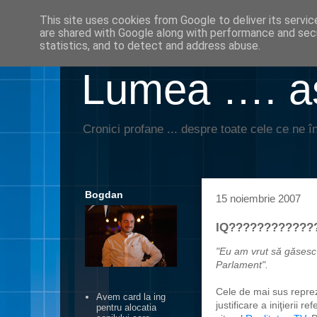
This site uses cookies from Google to deliver its servic
are shared with Google along with performance and secu
statistics, and to detect and address abuse.
Lumea …. aş
Cronici profane ... despre toate cele ce ne în
Bogdan
15 noiembrie 2007
IQ????????????
"Eu am vrut să găsesc 
Parlament".
Cele de mai sus reprez
Avem card la ing
justificare a iniţierii
pentru alocatia