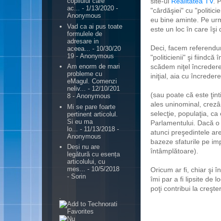
site-ul
Realitatea TV
. 
copilului care
ac...
- 1/13/2020
-
"cârdăşiei" cu "politic
Anonymous
eu bine aminte. Pe ur
Vad ca ai pus toate
este un loc în care îşi d
formulele de
adresare in
Deci, facem referendum
aceea...
- 10/30/20
19
- Anonymous
"politicienii" şi fiind
scădem niţel încreder
Am enorm de mari
probleme cu
iniţial, aia cu încrede
eMagul. Comenzi
neliv...
- 12/10/201
(sau poate că este ţint
8
- Anonymous
ales uninominal, crez
Mi se pare foarte
selecţie, populaţia, c
pertinent articolul.
Si eu ma
Parlamentului. Dacă o a
lo...
- 11/13/2018
-
atunci preşedintele are
Anonymous
bazeze sfaturile pe imp
Deși nu are
întâmplătoare).
legătură cu esența
articolului, cu
mes...
- 10/5/2018
Oricum ar fi, chiar şi î
- Sorin
îmi par a fi lipsite de
poţi contribui la creşt
.