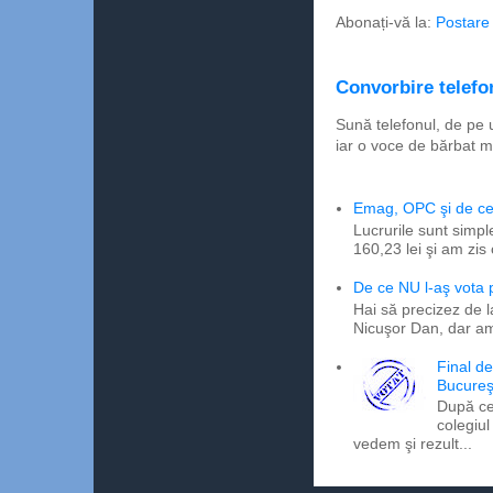
Abonați-vă la:
Postare
Convorbire telefon
Sună telefonul, de pe 
iar o voce de bărbat m
Emag, OPC şi de ce 
Lucrurile sunt simpl
160,23 lei şi am zis
De ce NU l-aş vota
Hai să precizez de l
Nicuşor Dan, dar am
Final d
Bucureş
După ce
colegiul
vedem şi rezult...