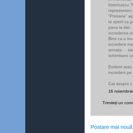
biserica)cu "f
reprezentari 
"Primarie" apa
te sperii ca 
pana la idei 
increderea si
Bine ca a inco
incredere mar
armata ... sa
schimbare ca
Evident asta 
increderii pe 
Cat despre Lig
16 noiembrie
Trimiteți un com
Postare mai nouă