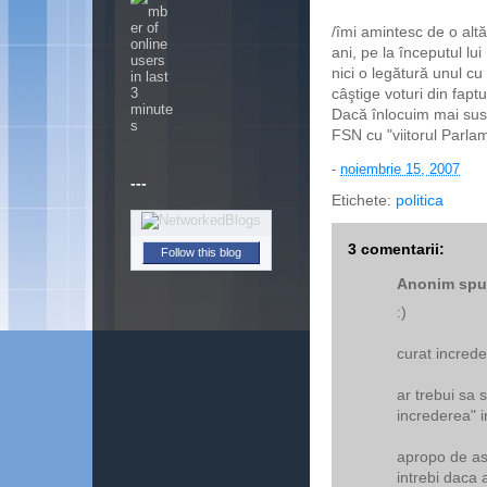
/îmi amintesc de o alt
ani, pe la începutul l
nici o legătură unul c
câştige voturi din fapt
Dacă înlocuim mai su
FSN cu "viitorul Parlamen
-
noiembrie 15, 2007
---
Etichete:
politica
3 comentarii:
Follow this blog
Anonim spun
:)
curat increde
ar trebui sa s
increderea" 
apropo de ast
intrebi daca 