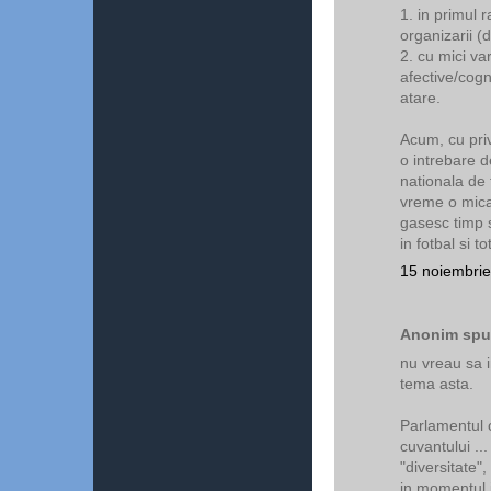
1. in primul r
organizarii (
2. cu mici var
afective/cogn
atare.
Acum, cu priv
o intrebare de
nationala de 
vreme o mica 
gasesc timp s
in fotbal si t
15 noiembrie
Anonim spun
nu vreau sa in
tema asta.
Parlamentul c
cuvantului .
"diversitate"
in momentul i