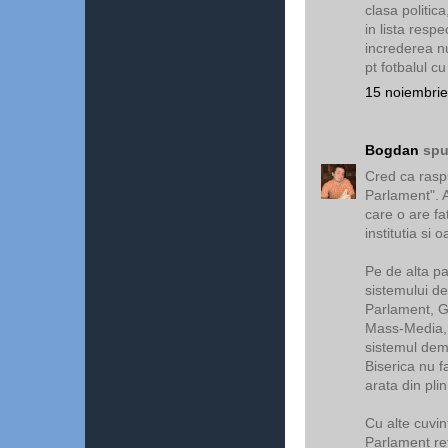
clasa politic
in lista respe
increderea n
pt fotbalul c
15 noiembrie
Bogdan
spu
Cred ca raspu
Parlament". 
care o are fa
institutia si 
Pe de alta pa
sistemului de
Parlament, Gu
Mass-Media, 
sistemul demo
Biserica nu f
arata din plin
Cu alte cuvin
Parlament ref