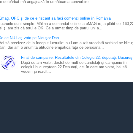
e de bărbat mă angajează în următoarea convorbire: - ...
Emag, OPC şi de ce e riscant să faci comenzi online în România
Lucrurile sunt simple: Mălina a comandat online la eMAG.ro, a plătit cei 160,2
lei şi am zis că totul e OK. Ce a urmat timp de patru luni a...
De ce NU l-aş vota pe Nicuşor Dan
Hai să precizez de la început lucrurile: nu l-am auzit vreodată vorbind pe Nicu
Dan, dar am o anumită atitudine empatică faţă de persoana...
Final de campanie: Rezultatele din Colegiu 22, deputaţi, Bucureşt
După ce am vorbit destul de mult de candidaţi şi campanie în
colegiul bucureştean 22 Deputaţi, cel în care am votat, hai să
vedem şi rezult...