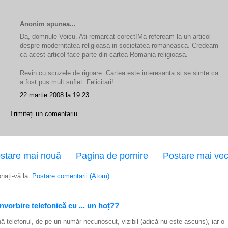
Anonim spunea...
Da, domnule Voicu. Ati remarcat corect!Ma refeream la un articol
despre modernitatea religioasa in societatea romaneasca. Credeam
ca acest articol face parte din cartea Romania religioasa.
Revin cu scuzele de rigoare. Cartea este interesanta si se simte ca
a fost pus mult suflet. Felicitari!
22 martie 2008 la 19:23
Trimiteți un comentariu
stare mai nouă
Pagina de pornire
Postare mai ve
nați-vă la:
Postare comentarii (Atom)
vorbire telefonică cu ... un hoț??
ă telefonul, de pe un număr necunoscut, vizibil (adică nu este ascuns), iar o