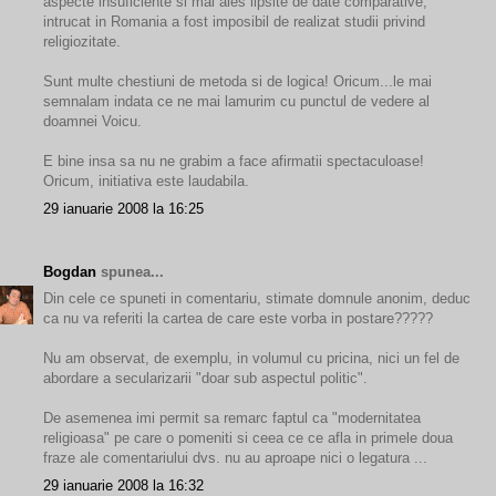
aspecte insuficiente si mai ales lipsite de date comparative,
intrucat in Romania a fost imposibil de realizat studii privind
religiozitate.
Sunt multe chestiuni de metoda si de logica! Oricum...le mai
semnalam indata ce ne mai lamurim cu punctul de vedere al
doamnei Voicu.
E bine insa sa nu ne grabim a face afirmatii spectaculoase!
Oricum, initiativa este laudabila.
29 ianuarie 2008 la 16:25
Bogdan
spunea...
Din cele ce spuneti in comentariu, stimate domnule anonim, deduc
ca nu va referiti la cartea de care este vorba in postare?????
Nu am observat, de exemplu, in volumul cu pricina, nici un fel de
abordare a secularizarii "doar sub aspectul politic".
De asemenea imi permit sa remarc faptul ca "modernitatea
religioasa" pe care o pomeniti si ceea ce ce afla in primele doua
fraze ale comentariului dvs. nu au aproape nici o legatura ...
29 ianuarie 2008 la 16:32