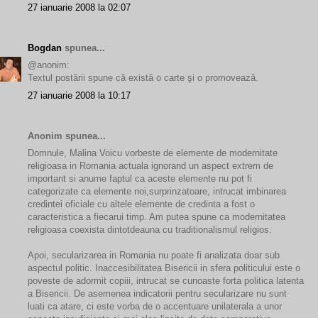
27 ianuarie 2008 la 02:07
Bogdan
spunea...
@anonim:
Textul postării spune că există o carte şi o promovează.
27 ianuarie 2008 la 10:17
Anonim spunea...
Domnule, Malina Voicu vorbeste de elemente de modernitate
religioasa in Romania actuala ignorand un aspect extrem de
important si anume faptul ca aceste elemente nu pot fi
categorizate ca elemente noi,surprinzatoare, intrucat imbinarea
credintei oficiale cu altele elemente de credinta a fost o
caracteristica a fiecarui timp. Am putea spune ca modernitatea
religioasa coexista dintotdeauna cu traditionalismul religios.
Apoi, secularizarea in Romania nu poate fi analizata doar sub
aspectul politic. Inaccesibilitatea Bisericii in sfera politicului este o
poveste de adormit copiii, intrucat se cunoaste forta politica latenta
a Bisericii. De asemenea indicatorii pentru secularizare nu sunt
luati ca atare, ci este vorba de o accentuare unilaterala a unor