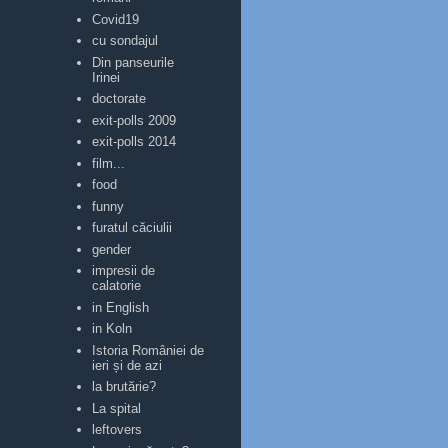
Covid19
cu sondajul
Din panseurile
Irinei
doctorate
exit-polls 2009
exit-polls 2014
film...
food
funny
furatul căciulii
gender
impresii de
calatorie
in English
in Koln
Istoria României de
ieri și de azi
la brutărie?
La spital
leftovers