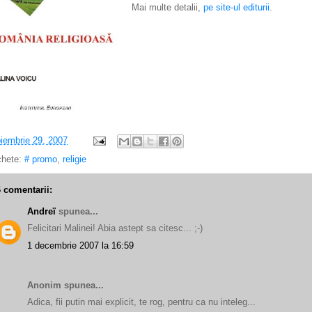
Mai multe detalii,
pe site-ul editurii
.
iembrie 29, 2007
chete:
# promo
,
religie
6 comentarii:
Andreï
spunea...
Felicitari Malinei! Abia astept sa citesc... ;-)
1 decembrie 2007 la 16:59
Anonim spunea...
Adica, fii putin mai explicit, te rog, pentru ca nu inteleg...