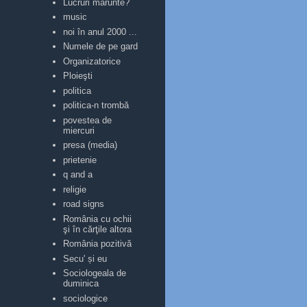
Lucruri mărunte?
music
noi în anul 2000 ...
Numele de pe gard
Organizatorice
Ploieşti
politica
politica-n trombă
povestea de
miercuri
presa (media)
prietenie
q and a
religie
road signs
România cu ochii
şi în cărţile altora
România pozitivă
Secu' și eu
Sociologeala de
duminica
sociologice