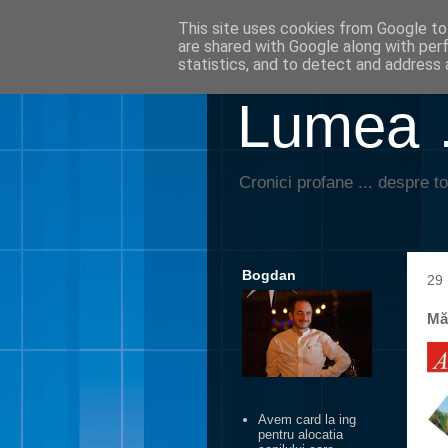
This site uses cookies from Google to 
are shared with Google along with per
statistics, and to detect and address 
Lumea …
Cronici profane ... despre to
Bogdan
29 
Mă
Avem card la ing
pentru alocatia