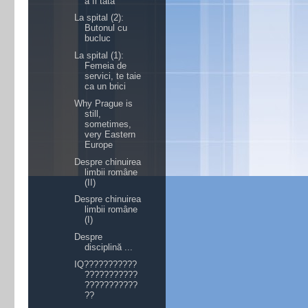
a fi tată
La spital (2):
Butonul cu
bucluc
La spital (1):
Femeia de
servici, te taie
ca un brici
Why Prague is
still,
sometimes,
very Eastern
Europe
Despre chinuirea
limbii române
(II)
Despre chinuirea
limbii române
(I)
Despre
disciplină ...
IQ???????????
???????????
???????????
??