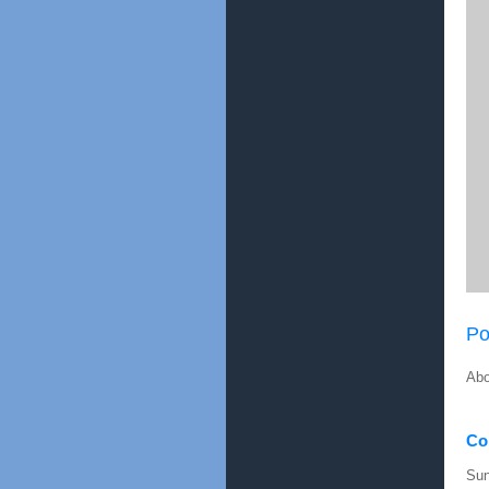
Po
Abo
Con
Sun