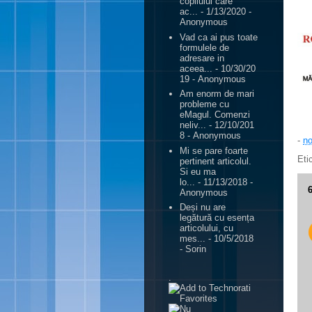
copilului care
ac...
- 1/13/2020
-
Anonymous
Vad ca ai pus toate
formulele de
adresare in
aceea...
- 10/30/20
19
- Anonymous
Am enorm de mari
probleme cu
eMagul. Comenzi
neliv...
- 12/10/201
8
- Anonymous
-
no
Mi se pare foarte
Eti
pertinent articolul.
Si eu ma
lo...
- 11/13/2018
-
Anonymous
Deși nu are
legătură cu esența
articolului, cu
mes...
- 10/5/2018
- Sorin
.