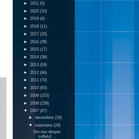
►
2021
(5)
►
2020
(10)
►
2019
(6)
►
2018
(11)
►
2017
(20)
►
2016
(38)
►
2015
(17)
►
2014
(38)
►
2013
(59)
►
2012
(66)
►
2011
(70)
►
2010
(83)
►
2009
(153)
►
2008
(238)
▼
2007
(97)
►
decembrie
(18)
▼
noiembrie
(24)
Din nou despre
sufletul ...