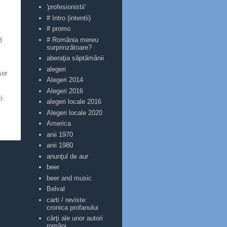
'profesionistii'
# Intro (intentii)
# promo
# România mereu
3
surprinzătoare?
aberaţia săptămânii
alegeri
şor
Alegeri 2014
Alegeri 2016
i
alegeri locale 2016
Alegeri locale 2020
America
anii 1970
anii 1980
anunţul de aur
beer
beer and music
Belval
carti / reviste:
cronica profanului
cărţi ale unor autori
români