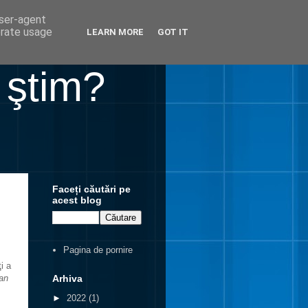
user-agent
erate usage
LEARN MORE
GOT IT
 ştim?
Faceți căutări pe
acest blog
Pagina de pornire
i a
Arhiva
an
►
2022
(1)