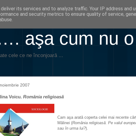
deliver its services and to analyze traffic. Your IP address and 
formance and security metrics to ensure quality of service, gen
abuse.
. aşa cum nu o
ate cele ce ne înconjoară ...
noiembrie 2007
lina Voicu.
România religioasă
Cam aşa arată coperta celei mai recente cărţ
Mălinei (
România religioasă. Pe valul europe
sau în urma lui?
).