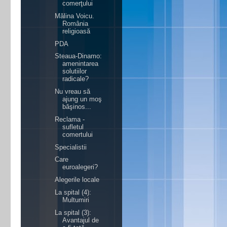
comerţului
Mălina Voicu.
România
religioasă
PDA
Steaua-Dinamo:
amenintarea
solutiilor
radicale?
Nu vreau să
ajung un moş
băşinos...
Reclama -
sufletul
comertului
Specialistii
Care
euroalegeri?
Alegerile locale
La spital (4):
Multumiri
La spital (3):
Avantajul de