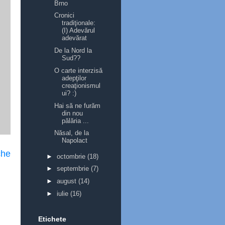
Brno
Cronici
tradiţionale:
(I) Adevărul
adevărat
De la Nord la
Sud??
O carte interzisă
adepţilor
creaţionismul
ui? :)
Hai să ne furăm
din nou
pălăria ...
Năsal, de la
Napolact
che
►
octombrie
(18)
►
septembrie
(7)
►
august
(14)
►
iulie
(16)
Etichete