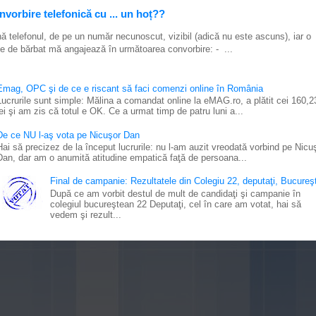
vorbire telefonică cu ... un hoț??
ă telefonul, de pe un număr necunoscut, vizibil (adică nu este ascuns), iar o
e de bărbat mă angajează în următoarea convorbire: - ...
Emag, OPC şi de ce e riscant să faci comenzi online în România
Lucrurile sunt simple: Mălina a comandat online la eMAG.ro, a plătit cei 160,2
lei şi am zis că totul e OK. Ce a urmat timp de patru luni a...
De ce NU l-aş vota pe Nicuşor Dan
Hai să precizez de la început lucrurile: nu l-am auzit vreodată vorbind pe Nicu
Dan, dar am o anumită atitudine empatică faţă de persoana...
Final de campanie: Rezultatele din Colegiu 22, deputaţi, Bucureşt
După ce am vorbit destul de mult de candidaţi şi campanie în
colegiul bucureştean 22 Deputaţi, cel în care am votat, hai să
vedem şi rezult...