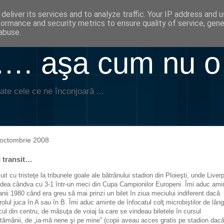
deliver its services and to analyze traffic. Your IP address and 
formance and security metrics to ensure quality of service, gen
abuse.
. aşa cum nu o
ate cele ce ne înconjoară ...
octombrie 2008
c transit…
uit cu tristeţe la tribunele goale ale bătrânului stadion din Ploieşti, unde Liver
rdea cândva cu 3-1 într-un meci din Cupa Campionilor Europeni. Îmi aduc ami
anii 1980 când era greu să mai prinzi un bilet în ziua meciului indiferent dacă
rolul juca în A sau în B. Îmi aduc aminte de înfocatul colţ microbiştilor de lân
cul din centru, de măsuţa de voiaj la care se vindeau biletele în cursul
tămânii, de „ia-mă nene şi pe mine” (copii aveau acces gratis pe stadion dac