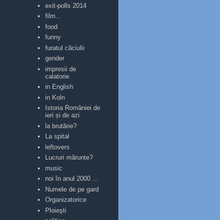
exit-polls 2014
film...
food
funny
furatul căciulii
gender
impresii de
calatorie
in English
in Koln
Istoria României de
ieri și de azi
la brutărie?
La spital
leftovers
Lucruri mărunte?
music
noi în anul 2000 ...
Numele de pe gard
Organizatorice
Ploieşti