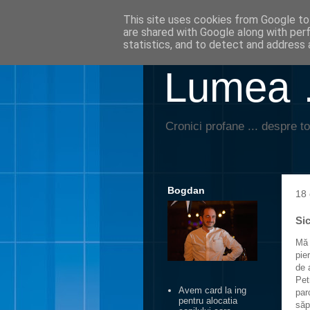
This site uses cookies from Google to 
are shared with Google along with per
statistics, and to detect and address 
Lumea …
Cronici profane ... despre to
Bogdan
18 
Si
Mă 
pie
de 
Pet
Avem card la ing
par
pentru alocatia
săp