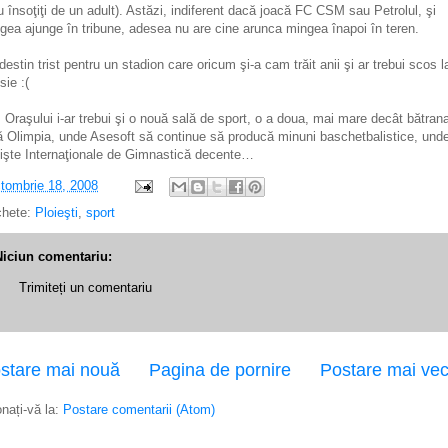
u însoţiţi de un adult). Astăzi, indiferent dacă joacă FC CSM sau Petrolul, şi
gea ajunge în tribune, adesea nu are cine arunca mingea înapoi în teren.
destin trist pentru un stadion care oricum şi-a cam trăit anii şi ar trebui scos l
sie :(
 Oraşului i-ar trebui şi o nouă sală de sport, o a doua, mai mare decât bătran
ă Olimpia, unde Asesoft să continue să producă minuni baschetbalistice, und
nişte Internaţionale de Gimnastică decente…
tombrie 18, 2008
chete:
Ploieşti
,
sport
Niciun comentariu:
Trimiteți un comentariu
stare mai nouă
Pagina de pornire
Postare mai ve
nați-vă la:
Postare comentarii (Atom)