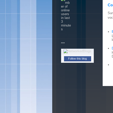
Con
Sun
voc
---
Follow this blog