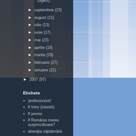
Digest)
►
septembrie
(23)
►
august
(21)
►
iulie
(13)
►
iunie
(17)
►
mai
(23)
►
aprilie
(18)
►
martie
(29)
►
februarie
(27)
►
ianuarie
(22)
►
2007
(97)
Etichete
'profesionistii'
# Intro (intentii)
# promo
# România mereu
surprinzătoare?
aberaţia săptămânii