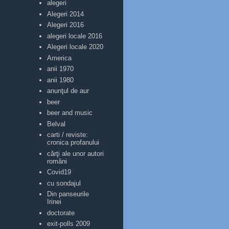
alegeri
Alegeri 2014
Alegeri 2016
alegeri locale 2016
Alegeri locale 2020
America
anii 1970
anii 1980
anunţul de aur
beer
beer and music
Belval
carti / reviste:
cronica profanului
cărţi ale unor autori
români
Covid19
cu sondajul
Din panseurile
Irinei
doctorate
exit-polls 2009