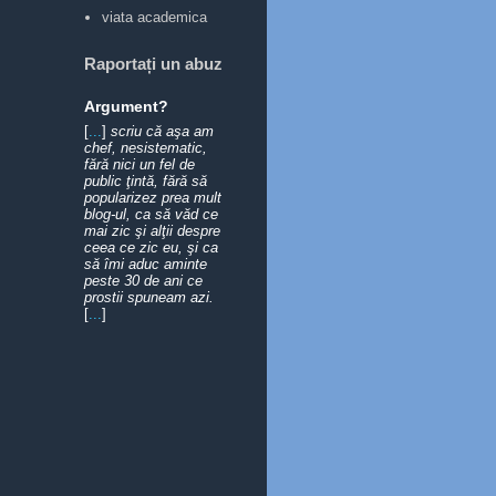
viata academica
Raportați un abuz
Argument?
[
...
]
scriu că aşa am
chef, nesistematic,
fără nici un fel de
public ţintă, fără să
popularizez prea mult
blog-ul, ca să văd ce
mai zic şi alţii despre
ceea ce zic eu, şi ca
să îmi aduc aminte
peste 30 de ani ce
prostii spuneam azi.
[
...
]