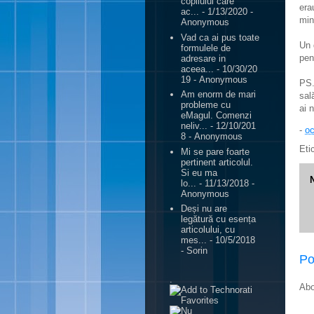
copilului care
era
ac...
- 1/13/2020
-
min
Anonymous
Vad ca ai pus toate
Un 
formulele de
pen
adresare in
aceea...
- 10/30/20
19
- Anonymous
PS.
Am enorm de mari
sal
probleme cu
ai 
eMagul. Comenzi
neliv...
- 12/10/201
-
oc
8
- Anonymous
Eti
Mi se pare foarte
pertinent articolul.
Si eu ma
lo...
- 11/13/2018
-
Anonymous
Deși nu are
legătură cu esența
articolului, cu
mes...
- 10/5/2018
- Sorin
Po
.
Abo