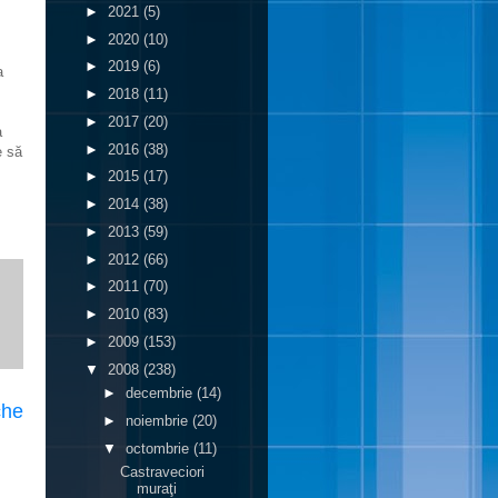
►
2021
(5)
►
2020
(10)
►
2019
(6)
a
►
2018
(11)
►
2017
(20)
a
►
2016
(38)
e să
►
2015
(17)
►
2014
(38)
►
2013
(59)
►
2012
(66)
►
2011
(70)
►
2010
(83)
►
2009
(153)
▼
2008
(238)
►
decembrie
(14)
che
►
noiembrie
(20)
▼
octombrie
(11)
Castraveciori
muraţi