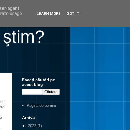
user-agent
erate usage
LEARN MORE
GOT IT
 ştim?
Faceți căutări pe
acest blog
pool
Pagina de pornire
nte
Arhiva
gă
►
2022
(1)
ă