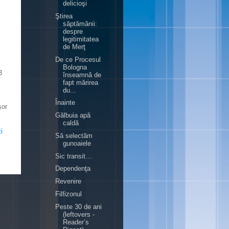
delicioşi
Ştirea
săptămânii:
despre
legitimitatea
de Merţ
De ce Procesul
Bologna
3
înseamnă de
fapt mărirea
du...
Înainte
şor
Gălbuia apă
caldă
i
Să selectăm
gunoaiele
Sic transit…
Dependenţa
Revenire
Filfizonul
Peste 30 de ani
(leftovers -
Reader’s