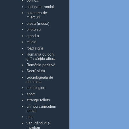
politica
politica-n trombă
povestea de
miercuri
presa (media)
prietenie
q and a
religie
road signs
România cu ochii
şi în cărţile altora
România pozitivă
Secu' și eu
Sociologeala de
duminica
sociologice
sport
strange toilets
un nou curriculum
scolar
utile
varii gânduri şi
întrebări