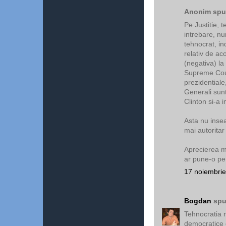
Anonim spun
Pe Justitie, 
intrebare, num
tehnocrat, in
relativ de ac
(negativa) la
Supreme Cour
prezidentiale,
Generali sunt
Clinton si-a i
Asta nu inse
mai autoritar 
Aprecierea me
ar pune-o pe 
17 noiembrie
Bogdan
spu
Tehnocratia r
democratice 