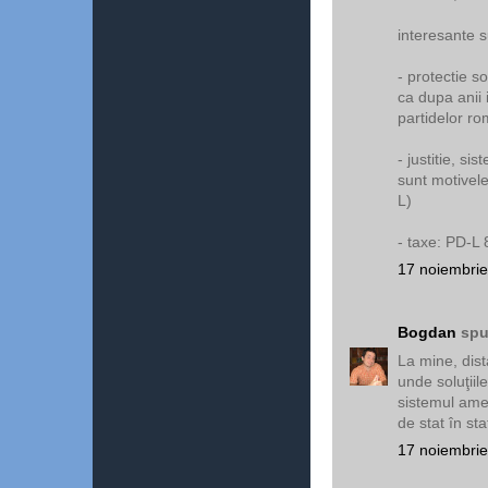
interesante s
- protectie 
ca dupa anii 
partidelor r
- justitie, si
sunt motivel
L)
- taxe: PD-L
17 noiembrie
Bogdan
spu
La mine, dist
unde soluţiil
sistemul amer
de stat în sta
17 noiembrie