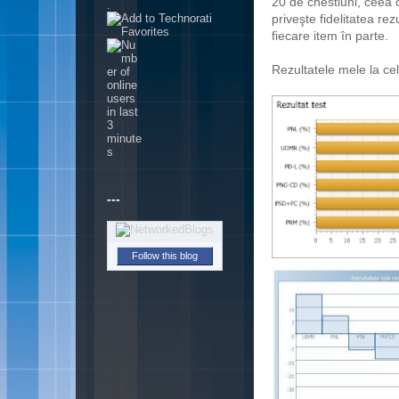
20 de chestiuni, ceea
.
priveşte fidelitatea rez
fiecare item în parte.
Rezultatele mele la cel
---
Follow this blog