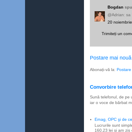
Bogdan
spu
@Adrian: sa 
20 noiembrie
Trimiteți un com
Postare mai nouă
Abonați-vă la:
Postare
Convorbire telefon
Sună telefonul, de pe 
iar o voce de bărbat m
Emag, OPC şi de ce 
Lucrurile sunt simpl
160,23 lei şi am zis