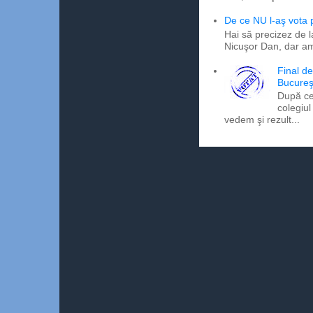
De ce NU l-aş vota
Hai să precizez de l
Nicuşor Dan, dar am
Final d
Bucureş
După ce
colegiul
vedem şi rezult...