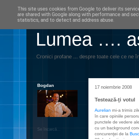
This site uses cookies from Google to deliver its servic
are shared with Google along with performance and secu
statistics, and to detect and address abuse.
Lumea …. aş
Cronici profane ... despre toate cele ce ne în
Bogdan
17 noiembrie 2008
Testează-ţi votul
Aurelian
mi-a trimis zil
în care opiniile perso
punctele de vedere ale 
cu un background conc
Se încarcă...
concurenţei de la
Buso