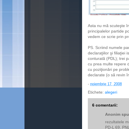
Asta nu mă scuteşte î
principalelor partide
vedem ce scrie prin pr
PS. Scriind numele par
declaraţiilor şi filiaţi
conturată (PDL); trei 
cu prea multe repere do
cu poziţionări pe probl
declarate (o să revin în
-
noiembrie 17, 2008
Etichete:
alegeri
6 comentarii:
Anonim spun
rezultatele m
PD-L 69, PN