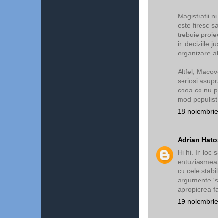
Magistratii nu
este firesc s
trebuie proie
in deciziile j
organizare al 
Altfel, Macov
seriosi asupr
ceea ce nu pr
mod populist 
18 noiembrie
Adrian Hato
Hi hi. In loc 
entuziasmeaza
cu cele stabi
argumente 'st
apropierea fat
19 noiembrie