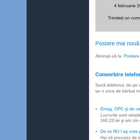
4 februarie 
Trimiteți un com
Postare mai nouă
Abonați-vă la:
Postare
Convorbire telefon
Sună telefonul, de pe 
iar o voce de bărbat m
Emag, OPC şi de ce 
Lucrurile sunt simpl
160,23 lei şi am zis
De ce NU l-aş vota
Hai să precizez de l