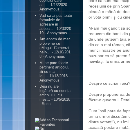
pare că sunt mai mulţi 
copilului care
ac...
- 1/13/2020
-
recesiunii de prin Span
Anonymous
pleacă o mână de doctor
Vad ca ai pus toate
or vota primii şi cu cin
formulele de
adresare in
M-am mai gândit să scr
aceea...
- 10/30/20
19
- Anonymous
reducem din banii din 
de unde puteam tăia er
Am enorm de mari
probleme cu
din ce a mai rămas, că 
eMagul. Comenzi
muncii noastre pe anul
neliv...
- 12/10/201
buzunar ca să putem fac
8
- Anonymous
naivităţii, la urma urme
Mi se pare foarte
pertinent articolul.
Si eu ma
lo...
- 11/13/2018
-
Anonymous
Despre ce scriam aici
Deși nu are
legătură cu esența
Despre propunerea de b
articolului, cu
mes...
- 10/5/2018
făcut-o guvernul. Detal
- Sorin
Cum însă pare de fapt 
.
urma urmei discutăm 
dintre votanţi!), nu îm
această postare mută,