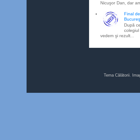
Nicuşor Dan, dar am
Final d
Bucureş
După ce
colegiul
vedem şi rezult...
Tema Călătorii. Ima