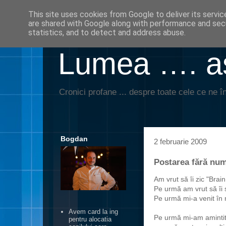
This site uses cookies from Google to deliver its servic
are shared with Google along with performance and secu
statistics, and to detect and address abuse.
Lumea …. aş
Cronici profane ... despre toate cele ce ne în
Bogdan
2 februarie 2009
Postarea fără nu
Am vrut să îi zic "Brain
Pe urmă am vrut să îi 
Pe urmă mi-a venit în
Avem card la ing
Pe urmă mi-am amintit 
pentru alocatia