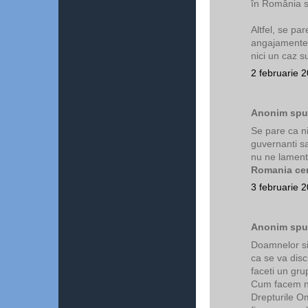
în România s
Altfel, se pa
angajamentel
nici un caz s
2 februarie 
Anonim spun
Se pare ca n
guvernanti sa
nu ne lament
Romania cer
3 februarie 
Anonim spun
Doamnelor si 
ca se va discu
faceti un gru
Cum facem no
Drepturile O