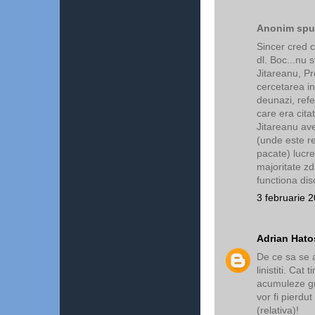
Anonim spun
Sincer cred 
dl. Boc...nu 
Jitareanu, P
cercetarea in
deunazi, refe
care era cita
Jitareanu av
(unde este re
pacate) lucr
majoritate z
functiona dis
3 februarie 
Adrian Hato
De ce sa se 
linistiti. Cat
acumuleze gra
vor fi pierdu
(relativa)!