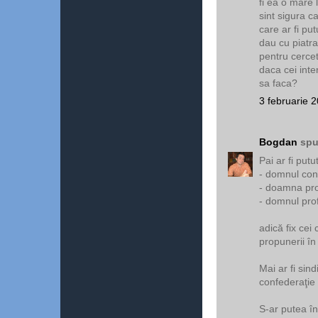
fi ea o mare l
sint sigura ca 
care ar fi pu
dau cu piatra.
pentru cercet
daca cei inte
sa faca?
3 februarie 2
Bogdan
spu
Pai ar fi putu
- domnul con
- doamna pro
- domnul pro
adică fix cei
propunerii în
Mai ar fi sind
confederaţie s
S-ar putea în