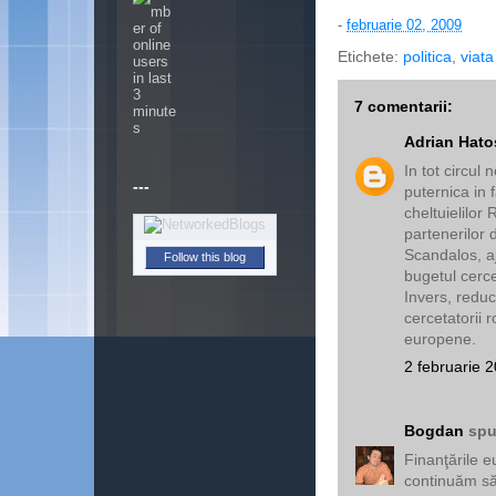
-
februarie 02, 2009
Etichete:
politica
,
viat
7 comentarii:
Adrian Hato
In tot circul 
---
puternica in 
cheltuielilor
partenerilor 
Scandalos, aj
Follow this blog
bugetul cerce
Invers, reduc
cercetatorii 
europene.
2 februarie 
Bogdan
spu
Finanţările 
continuăm să 