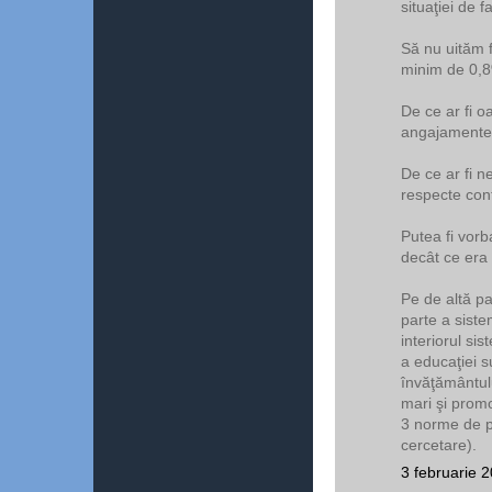
situaţiei de f
Să nu uităm 
minim de 0,8
De ce ar fi o
angajamentel
De ce ar fi n
respecte con
Putea fi vorb
decât ce era d
Pe de altă pa
parte a siste
interiorul si
a educaţiei s
învăţământul
mari şi prom
3 norme de p
cercetare).
3 februarie 