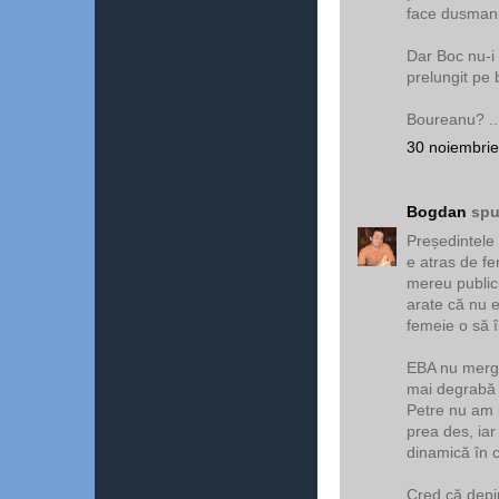
face dusmani
Dar Boc nu-i e
prelungit pe b
Boureanu? ..
30 noiembrie
Bogdan
spu
Președintele 
e atras de fe
mereu publicu
arate că nu 
femeie o să î
EBA nu merge
mai degrabă î
Petre nu am m
prea des, iar
dinamică în 
Cred că depi