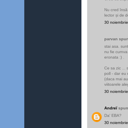
Nu cred însă
lector și de 
30 noiembrie
parvan spun
stai asa. sun
nu fie cumva
eronata :) .
Ce sa zic ...
poll - dar eu
(daca mai au
viitoarele ale
30 noiembrie
Andreï
spune
Da' EBA?
30 noiembrie