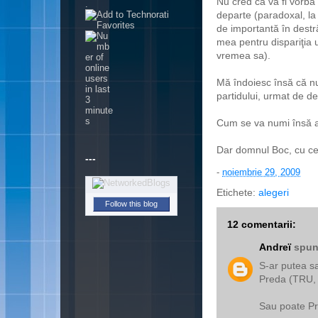
Nu cred că va fi vorba
.
departe (paradoxal, la
de importantă în destr
mea pentru dispariţia u
vremea sa).
Mă îndoiesc însă că nu
partidului, urmat de de
Cum se va numi însă 
Dar domnul Boc, cu ce
---
-
noiembrie 29, 2009
Etichete:
alegeri
Follow this blog
12 comentarii:
Andreï
spune
S-ar putea sa
Preda (TRU, 
Sau poate P