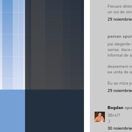
Fiecare dintre
un soi de om
29 noiembrie
parvan spun
pai alegerile 
sansa. daca e
informal de 
deasemeni nu 
ea unita de ac
Eu as miza pe
29 noiembrie
Bogdan
spu
3B=U?
:)
30 noiembrie