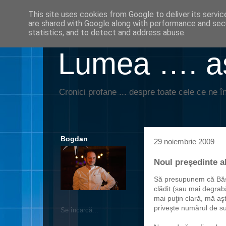
This site uses cookies from Google to deliver its servic
are shared with Google along with performance and secu
statistics, and to detect and address abuse.
Lumea …. aş
Cronici profane ... despre toate cele ce ne în
Bogdan
29 noiembrie 2009
Noul preşedinte a
Să presupunem că Băse
clădit (sau mai degrabă
mai puţin clară, mă aş
priveşte numărul de su
Se încarcă...