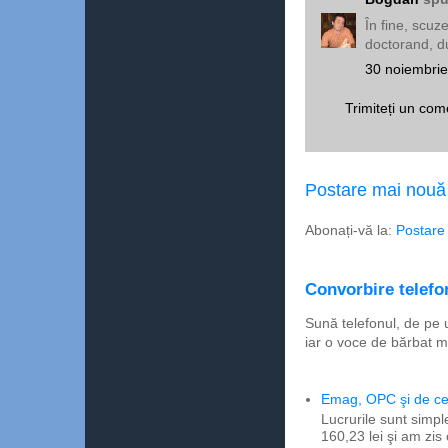
În fine, scuz
doctorand, 
30 noiembrie
Trimiteți un com
Postare mai nouă
Abonați-vă la:
Postare
Convorbire telefon
Sună telefonul, de pe 
iar o voce de bărbat m
Emag, OPC şi de ce 
Lucrurile sunt simpl
160,23 lei şi am zis