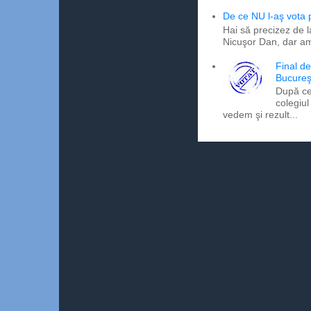
De ce NU l-aş vota
Hai să precizez de l
Nicuşor Dan, dar am
Final d
Bucureş
După ce
colegiul
vedem şi rezult...