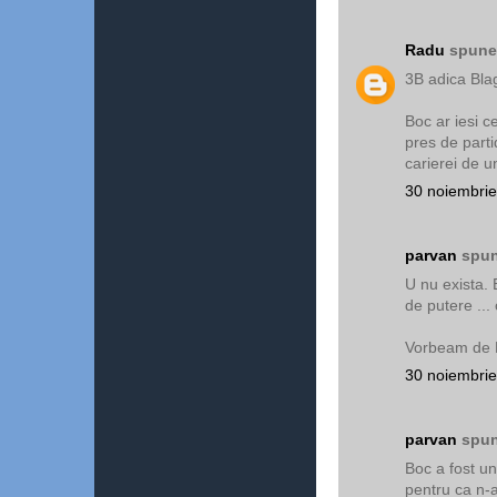
Radu
spunea
3B adica Bla
Boc ar iesi c
pres de parti
carierei de un
30 noiembrie
parvan
spun
U nu exista. 
de putere ... 
Vorbeam de 
30 noiembrie
parvan
spun
Boc a fost un 
pentru ca n-a