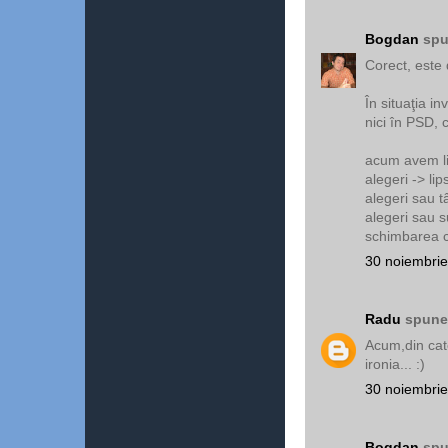
Bogdan
spu
Corect, este
În situaţia i
nici în PSD, c
acum avem lip
alegeri -> lip
alegeri sau t
alegeri sau 
schimbarea con
30 noiembrie
Radu
spunea
Acum,din cate
ironia... :)
30 noiembrie
Bogdan
spu