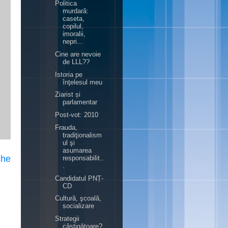
Politica
murdară:
caseta,
copilul,
imoralii,
nepri...
Cine are nevoie
de LLL??
Istoria pe
înţelesul meu
Ziarist și
parlamentar
Post-vot: 2010
Frauda,
tradiţionalism
ul şi
asumarea
che
responsabilit..
.
Candidatul PNȚ-
CD
Cultură, şcoală,
socializare
Strategii
câştigătoare?