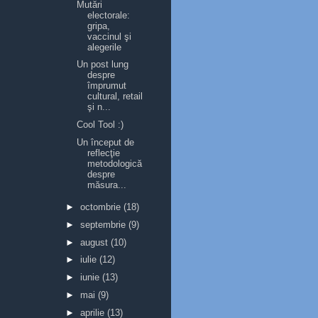
Mutări
electorale:
gripa,
vaccinul şi
alegerile
Un post lung
despre
împrumut
cultural, retail
şi n...
Cool Tool :)
Un început de
reflecţie
metodologică
despre
măsura...
►
octombrie
(18)
►
septembrie
(9)
►
august
(10)
►
iulie
(12)
►
iunie
(13)
►
mai
(9)
►
aprilie
(13)