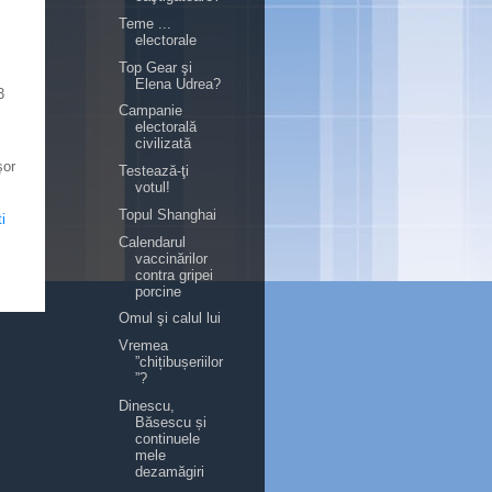
Teme ...
electorale
Top Gear şi
Elena Udrea?
3
Campanie
electorală
civilizată
şor
Testează-ţi
votul!
Topul Shanghai
i
Calendarul
vaccinărilor
contra gripei
porcine
Omul şi calul lui
Vremea
”chițibușeriilor
”?
Dinescu,
Băsescu și
continuele
mele
dezamăgiri