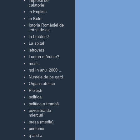
impresii de
calatorie
in English
in Koln
Istoria României de
ieri și de azi
la brutărie?
La spital
leftovers
Lucruri mărunte?
music
noi în anul 2000 ...
Numele de pe gard
Organizatorice
Ploieşti
politica
politica-n trombă
povestea de
miercuri
presa (media)
prietenie
q and a