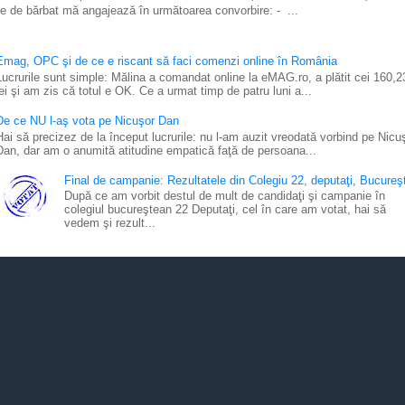
e de bărbat mă angajează în următoarea convorbire: - ...
Emag, OPC şi de ce e riscant să faci comenzi online în România
Lucrurile sunt simple: Mălina a comandat online la eMAG.ro, a plătit cei 160,2
lei şi am zis că totul e OK. Ce a urmat timp de patru luni a...
De ce NU l-aş vota pe Nicuşor Dan
Hai să precizez de la început lucrurile: nu l-am auzit vreodată vorbind pe Nicu
Dan, dar am o anumită atitudine empatică faţă de persoana...
Final de campanie: Rezultatele din Colegiu 22, deputaţi, Bucureşt
După ce am vorbit destul de mult de candidaţi şi campanie în
colegiul bucureştean 22 Deputaţi, cel în care am votat, hai să
vedem şi rezult...