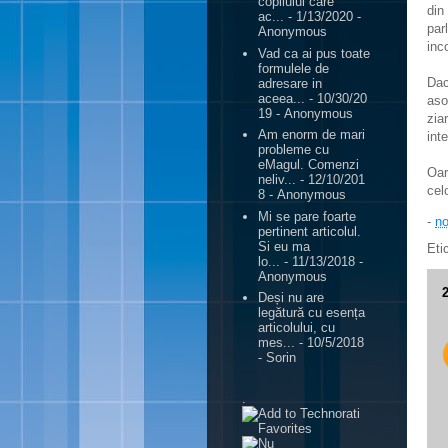
copilului care
din
ac...
- 1/13/2020
-
par
Anonymous
inc
Vad ca ai pus toate
formulele de
Dac
adresare in
aceea...
- 10/30/20
aso
19
- Anonymous
zia
Am enorm de mari
int
probleme cu
eMagul. Comenzi
Oar
neliv...
- 12/10/201
cel
8
- Anonymous
Mi se pare foarte
-
no
pertinent articolul.
Si eu ma
Eti
lo...
- 11/13/2018
-
Anonymous
Deși nu are
legătură cu esența
articolului, cu
mes...
- 10/5/2018
- Sorin
.