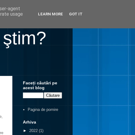
user-agent
erate usage
LEARN MORE
GOT IT
 ştim?
Faceți căutări pe
acest blog
Pagina de pornire
e,
Arhiva
►
2022
(1)
re