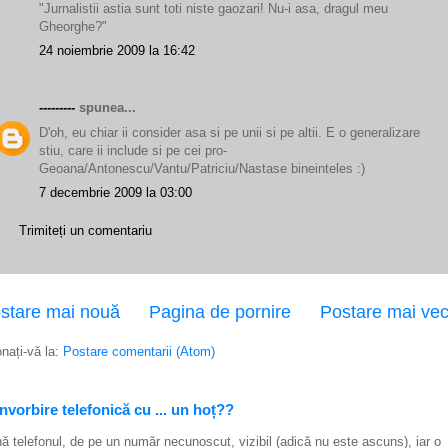
"Jurnalistii astia sunt toti niste gaozari! Nu-i asa, dragul meu
Gheorghe?"
24 noiembrie 2009 la 16:42
---------
spunea...
D'oh, eu chiar ii consider asa si pe unii si pe altii. E o generalizare
stiu, care ii include si pe cei pro-
Geoana/Antonescu/Vantu/Patriciu/Nastase bineinteles :)
7 decembrie 2009 la 03:00
Trimiteți un comentariu
stare mai nouă
Pagina de pornire
Postare mai ve
nați-vă la:
Postare comentarii (Atom)
vorbire telefonică cu ... un hoț??
ă telefonul, de pe un număr necunoscut, vizibil (adică nu este ascuns), iar o