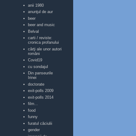
anii 1980
anunţul de aur
beer
beer and music
Belval
carti / reviste:
cronica profanului
cărţi ale unor autori
români
Covid19
cu sondajul
Din panseurile
Irinei
doctorate
exit-polls 2009
exit-polls 2014
film...
food
funny
furatul căciulii
gender