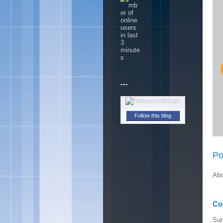
---
Follow this blog
Po
Abo
Con
Sun