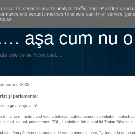
deliver its services and to analyze traffic. Your IP address and 
formance and security metrics to ensure quality of service, gen
abuse.
. aşa cum nu o
ate cele ce ne înconjoară ...
noiembrie 2009
rist și parlamentar
'le e grea viața asta!
a îmi vine în minte când văd la televizor câțiva oameni cu veleități intelectual
ti ziariști, actuali parlamentari PDL, susținători înfocați ai lui Traian Băsescu.
l ale cărui păreri cei de mai sus le susțin necondiționat, își face titlu de onoa