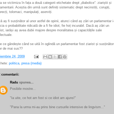
 a se victimiza în fața a două categorii etichetate drept „diabolice”: ziariștii și
lamentarii. Aceștia din urmă sunt definiți sistematic drept necinstiți, corupți,
orecți, tolomaci, manipulați, aserviți.
ă aș fi susținător al unor astfel de opinii, atunci când aș zări un parlamentar i
cia o probabilitate ridicată de a fi fie idiot, fie hoț incurabil. Dacă aș zări un
rist, iarăși aș avea dubii majore despre moralitatea și capacitățile sale
electuale.
e ce gândește când se uită în oglindă un parlamentar fost ziarist și susținător
or de mai sus??
iembrie 24, 2009
chete:
politica
,
presa (media)
2 comentarii:
Radu
spunea...
Posibile mostre...
"Ia uite, ce hot am fost si ce idiot am ajuns!"
"Pana la urma mi-au prins bine cursurile intensive de lingvism..."