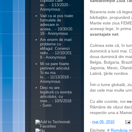
sărbătoreşte Ziua Tat
copilului care
ac...
- 1/13/2020
-
Anonymous
Bizareria este că legea
Vad ca ai pus toate
bărbaţilor, propunând z
formulele de
Martie este ziua FEME
adresare in
aceeaşi lege, în prima
aceea...
- 10/30/20
19
- Anonymous
avantajate net
.
Am enorm de mari
probleme cu
Culmea este că,
în lum
eMagul. Comenzi
duminică a lunii mai.
neliv...
- 12/10/201
doua duminică din mai, 
8
- Anonymous
Belgia, Bulgaria, Brazi
Mi se pare foarte
Japonia, Mexic, Olanda,
pertinent articolul.
Si eu ma
Latină, ţările nordice.
lo...
- 11/13/2018
-
Anonymous
Într-o lume globală, ziua
Deși nu are
dar cele mai multe ur
legătură cu esența
articolului, cu
mes...
- 10/5/2018
Cu alte cuvinte, noi
ne
- Sorin
Rămâne de văzut dacă, 
respectiv una a Mamei
.
-
mai 05, 2010
Etichete:
# România m