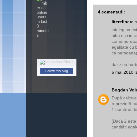
4 comentarii:
literelibere
s
inteleg sa ex
aiba o zi in c
comemoreaza 
egalitate cu b
---
ca persoana)
dar ziua ba
Follow this blog
6 mai 2010 l
Bogdan Voi
După calcule
reprezintă nu
1 numărul de 
[Dacă 2 este 
cantități egal