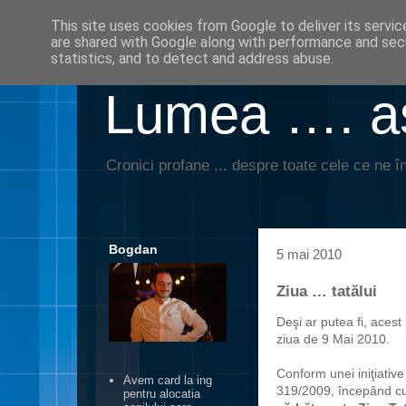
This site uses cookies from Google to deliver its servic
are shared with Google along with performance and secu
statistics, and to detect and address abuse.
Lumea …. aş
Cronici profane ... despre toate cele ce ne în
Bogdan
5 mai 2010
Ziua … tatălui
Deşi ar putea fi, acest
ziua de 9 Mai 2010.
Conform unei iniţiative
Avem card la ing
319/2009, începând c
pentru alocatia