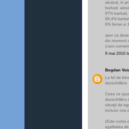
alcatuit, in 
barbati. alesi
97% barbati, 
89,4% barbati 
0% femei si 1
sper ca dezech
din moment ce
(care comem
9 mai 2010 l
Bogdan Voi
La fel de bin
dezechilibre.
Ceea ce spun
dezechilibru 
situaţii de eg
inclusiv cea 
(Este vorba 
egalitatea de