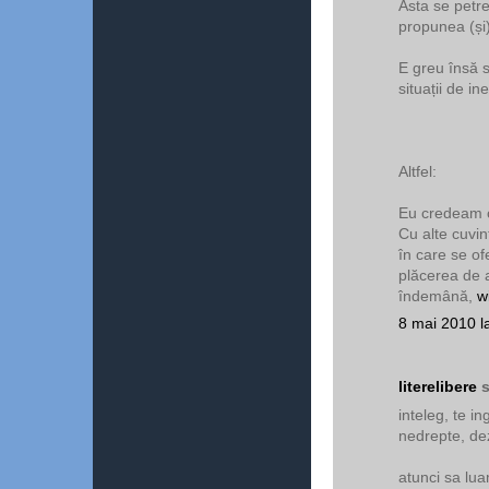
Asta se petrec
propunea (și)
E greu însă s
situații de ine
Altfel:
Eu credeam c
Cu alte cuvin
în care se ofe
plăcerea de a
îndemână,
w
8 mai 2010 l
literelibere
s
inteleg, te in
nedrepte, dez
atunci sa lua