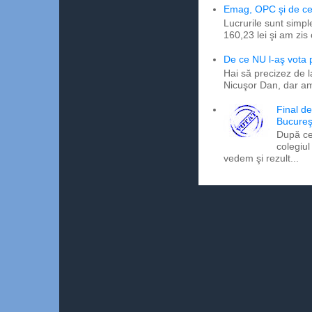
Emag, OPC şi de ce 
Lucrurile sunt simpl
160,23 lei şi am zis
De ce NU l-aş vota
Hai să precizez de l
Nicuşor Dan, dar am
Final d
Bucureş
După ce
colegiul
vedem şi rezult...