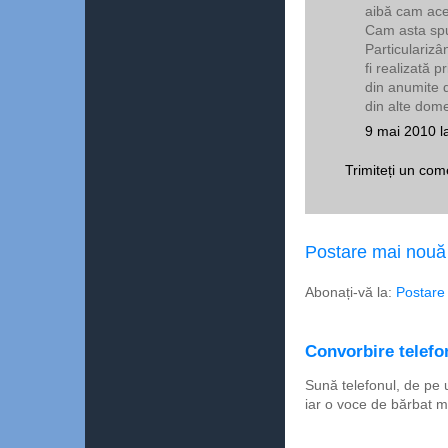
aibă cam acela
Cam asta spun
Particularizâ
fi realizată p
din anumite 
din alte dome
9 mai 2010 l
Trimiteți un com
Postare mai nouă
Abonați-vă la:
Postare
Convorbire telefon
Sună telefonul, de pe 
iar o voce de bărbat m