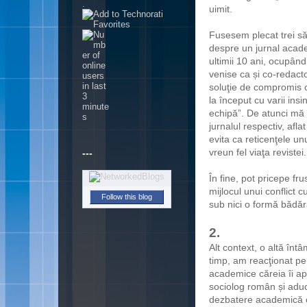
.
uimit.
Fusesem plecat trei să
despre un jurnal acade
ultimii 10 ani, ocupând
venise ca și co-redactor
soluţie de compromis c
la început cu varii in
echipă”. De atunci mă 
jurnalul respectiv, afla
evita ca reticenţele u
vreun fel viaţa revistei.
---
În fine, pot pricepe fru
mijlocul unui conflict 
Follow this blog
sub nici o formă bădăr
2.
Alt context, o altă în
timp, am reacţionat pe o
academice căreia îi ap
sociolog român și aduc
dezbatere academică ob