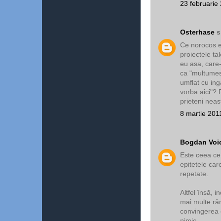
23 februarie
Osterhase
s
Ce norocos es
proiectele ta
eu asa, care-
ca "multumesc
umflat cu in
vorba aici"? 
prieteni neast
8 martie 201
Bogdan Voi
Este ceea ce
epitetele car
repetate.
Altfel însă, 
mai multe rân
convingerea c
nimic.