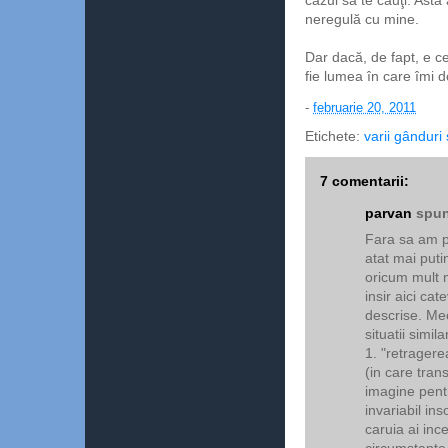
cazul să te cauţi. Asta
neregulă cu mine.
Dar dacă, de fapt, e c
fie lumea în care îmi 
-
februarie 20, 2011
Etichete:
varii gânduri 
7 comentarii:
parvan
spun
Fara sa am pr
atat mai puti
oricum mult m
insir aici ca
descrise. Me
situatii simila
1. "retragere
(in care tran
imagine pent
invariabil ins
caruia ai inc
circumstante 