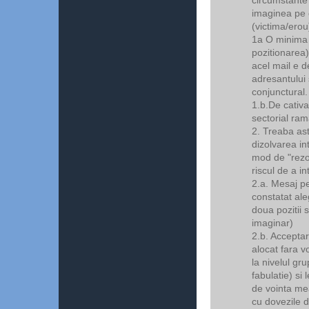
imaginea pe c
(victima/erou
1a O minima f
pozitionarea)
acel mail e de
adresantului s
conjunctural.
1.b.De cativa
sectorial ram
2. Treaba as
dizolvarea in
mod de "rezol
riscul de a in
2.a. Mesaj per
constatat al
doua pozitii 
imaginar)
2.b. Acceptar
alocat fara v
la nivelul gr
fabulatie) si
de vointa mea
cu dovezile d