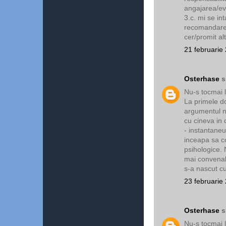
angajarea/eval
3.c. mi se in
recomandare 
cer/promit a
21 februarie
Osterhase
s
Nu-s tocmai la 
La primele d
argumentul nos
cu cineva in 
- instantaneu
inceapa sa co
psihologice. 
mai convenab
s-a nascut cu
23 februarie
Osterhase
s
Nu-s tocmai la 