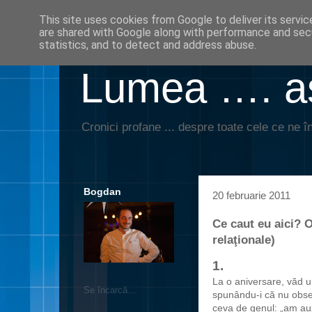
This site uses cookies from Google to deliver its servic
are shared with Google along with performance and secu
statistics, and to detect and address abuse.
Lumea …. aş
Cronici profane ... despre toate cele ce ne în
Bogdan
20 februarie 2011
Ce caut eu aici? O 
relaţionale)
1.
La o aniversare, văd un
Se încarcă...
spunându-i că nu obse
ceva de genul: „am auz