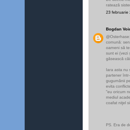
ratează siste
23 februarie
Bogdan Voi
@Osterhase: a
comună: senz
oameni să te 
sunt ei (vezi
găsească căi
Iara asta nu
partener într
gugumănii pe
evita conflic
"eu oricum nu
mediul academ
coafat niţel s
PS. Era de d