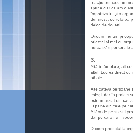
reacţie primesc un mesa
spune clar că am o ast
împotriva lui și a orga
dumiresc: se referea p
deloc de doi ani.
Oricum, nu am pricepu
prieteni ai mei cu argu
nerealizări personale a
3.
Altă întâmplare, alt c
altul. Lucrez direct cu
bătaie.
Alte câteva persoane s
colegi, dar în proiect
este întârziat din cauz
O parte din cele pe ca
Aflăm de pe site-ul pr
dar pe care nu îi vedem
Ducem proiectul la cap