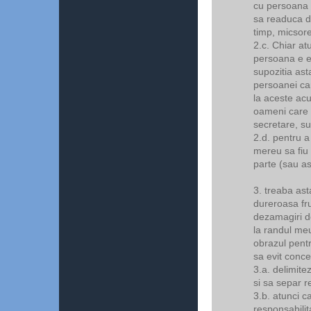
cu persoana "
sa readuca di
timp, micsore
2.c. Chiar at
persoana e e
supozitia ast
persoanei ca
la aceste acu
oameni care f
secretare, su
2.d. pentru a
mereu sa fiu 
parte (sau as
3. treaba as
dureroasa fr
dezamagiri d
la randul me
obrazul pentr
sa evit concep
3.a. delimitez
si sa separ r
3.b. atunci 
responsabilit