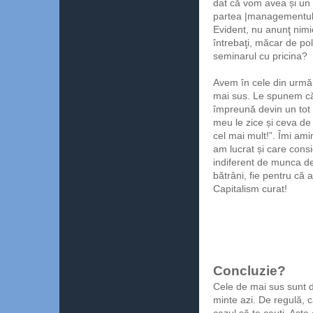
dat că vom avea și un
partea |managementului
Evident, nu anunţ nimi
întrebaţi, măcar de po
seminarul cu pricina?
Avem în cele din urmă
mai sus. Le spunem că 
împreună devin un tot 
meu le zice și ceva de 
cel mai mult!”. Îmi amin
am lucrat și care cons
indiferent de munca de
bătrâni, fie pentru că a
Capitalism curat!
Concluzie?
Cele de mai sus sunt d
minte azi. De regulă, c