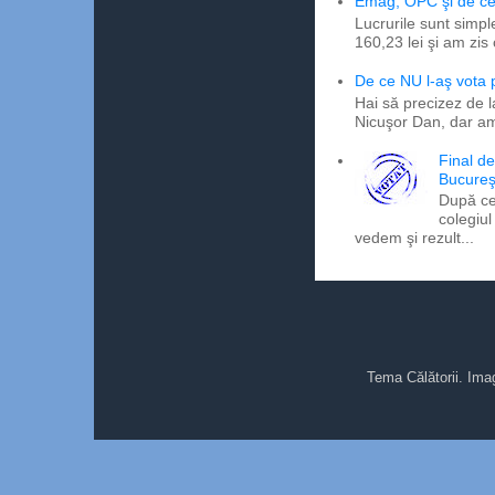
Emag, OPC şi de ce 
Lucrurile sunt simpl
160,23 lei şi am zis
De ce NU l-aş vota
Hai să precizez de l
Nicuşor Dan, dar am
Final d
Bucureş
După ce
colegiul
vedem şi rezult...
Tema Călătorii. Ima