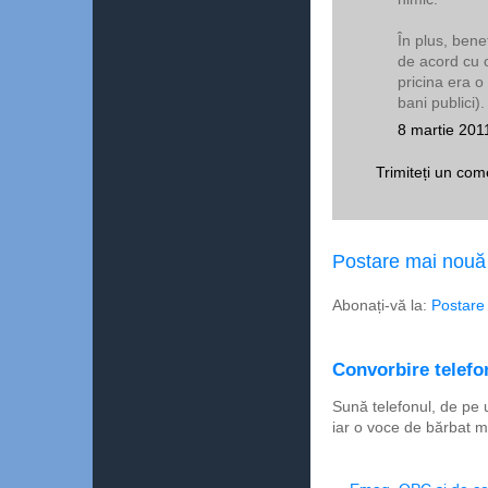
În plus, bene
de acord cu o
pricina era o
bani publici).
8 martie 201
Trimiteți un com
Postare mai nouă
Abonați-vă la:
Postare
Convorbire telefon
Sună telefonul, de pe 
iar o voce de bărbat m