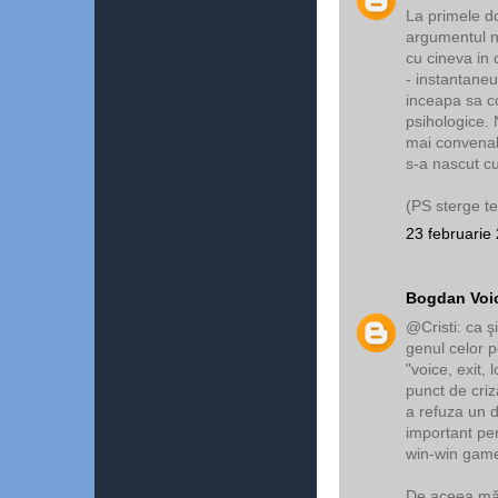
La primele d
argumentul nos
cu cineva in 
- instantaneu
inceapa sa co
psihologice. 
mai convenab
s-a nascut cu
(PS sterge te
23 februarie
Bogdan Voi
@Cristi: ca şi
genul celor p
"voice, exit, 
punct de cri
a refuza un di
important pen
win-win game
De aceea mă 