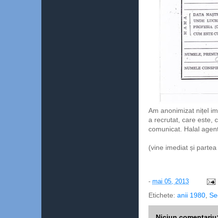
Am anonimizat nițel im
a recrutat, care este, 
comunicat. Halal agent
(vine imediat și partea 
-
mai 05, 2013
Etichete:
anii 1980
,
Se
Niciun comentariu