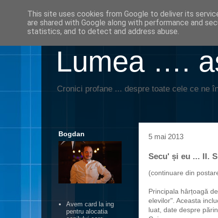
This site uses cookies from Google to deliver its servic
are shared with Google along with performance and secu
statistics, and to detect and address abuse.
Lumea …. aş
Cronici profane ... despre toate cele ce ne în
Bogdan
5 mai 2013
Secu' și eu ... II.
(continuare din posta
Principala hârțoagă de 
elevilor". Aceasta incl
Avem card la ing
luat, date despre părin
pentru alocatia