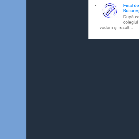
Final d
Bucureş
După ce
colegiul
vedem şi rezult...