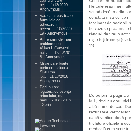
Cei care m-au cunoscut
copilului care
ac...
- 1/13/2020
-
Hercule erau mai multe
Anonymous
scund decât media, ia
Vad ca ai pus toate
constată însă cel ce m
formulele de
fascinant de sociabil,
adresare in
fie văzuse prea multe f
aceea...
- 10/30/20
19
- Anonymous
rându-i de vreun activi
niște feți frumoși (evi
Am enorm de mari
probleme cu
:p).
eMagul. Comenzi
neliv...
- 12/10/201
8
- Anonymous
Mi se pare foarte
pertinent articolul.
Si eu ma
lo...
- 11/13/2018
-
Anonymous
Deși nu are
legătură cu esența
De pe prima pagină a f
articolului, cu
mes...
- 10/5/2018
M.I., deci nu erau nici 
- Sorin
aibă nume de cod. Dosar
rezultatele verificăril
.
ca să verifice două pe
titulatura oficială a o
medicală cum scrie în 