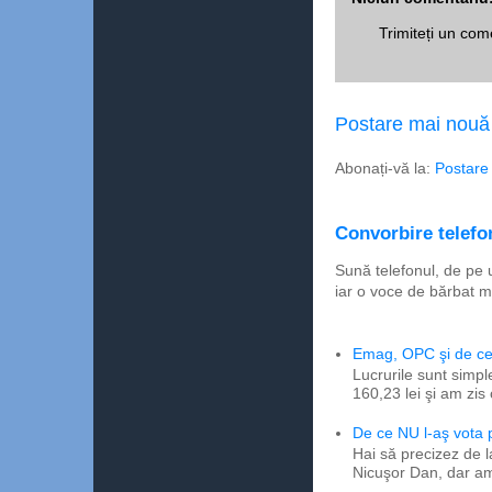
Trimiteți un com
Postare mai nouă
Abonați-vă la:
Postare
Convorbire telefon
Sună telefonul, de pe 
iar o voce de bărbat m
Emag, OPC şi de ce 
Lucrurile sunt simpl
160,23 lei şi am zis
De ce NU l-aş vota
Hai să precizez de l
Nicuşor Dan, dar am