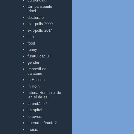
cu sondajul
Din panseurile
Irinei
doctorate
exit-polls 2009
exit-polls 2014
film...
food
funny
furatul căciulii
gender
impresii de
calatorie
in English
in Koln
Istoria României de
ieri și de azi
la brutărie?
La spital
leftovers
Lucruri mărunte?
music