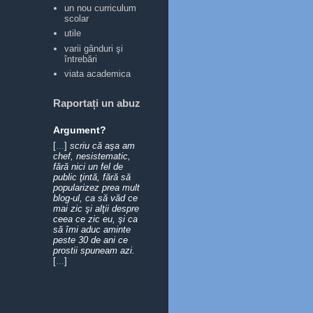
un nou curriculum
scolar
utile
varii gânduri şi
întrebări
viata academica
Raportați un abuz
Argument?
[
...
]
scriu că aşa am
chef, nesistematic,
fără nici un fel de
public ţintă, fără să
popularizez prea mult
blog-ul, ca să văd ce
mai zic şi alţii despre
ceea ce zic eu, şi ca
să îmi aduc aminte
peste 30 de ani ce
prostii spuneam azi.
[
...
]