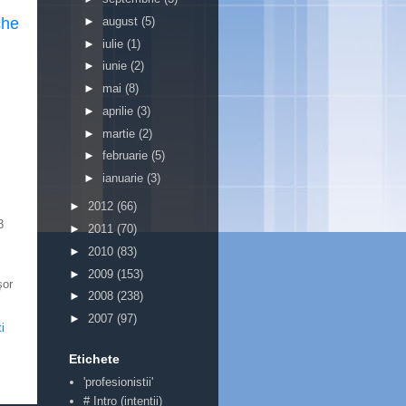
►
august
(5)
che
►
iulie
(1)
►
iunie
(2)
►
mai
(8)
►
aprilie
(3)
►
martie
(2)
►
februarie
(5)
►
ianuarie
(3)
►
2012
(66)
3
►
2011
(70)
►
2010
(83)
►
2009
(153)
şor
►
2008
(238)
►
2007
(97)
i
Etichete
'profesionistii'
# Intro (intentii)