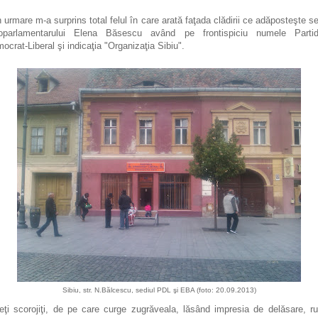
n urmare m-a surprins total felul în care arată faţada clădirii ce adăposteşte se
oparlamentarului Elena Băsescu având pe frontispiciu numele Partid
ocrat-Liberal şi indicaţia "Organizaţia Sibiu".
Sibiu, str. N.Bălcescu, sediul PDL şi EBA (foto: 20.09.2013)
eţi scorojiţi, de pe care curge zugrăveala, lăsând impresia de delăsare, ru