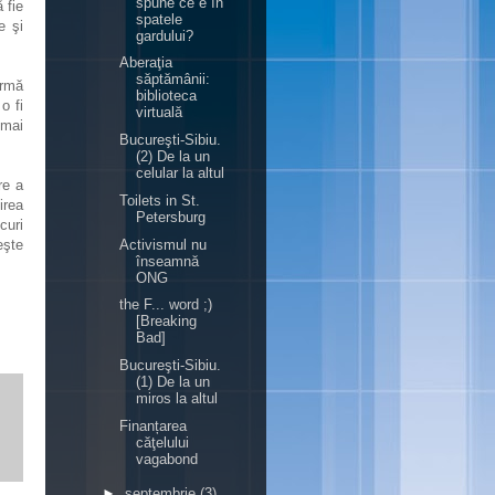
spune ce e în
 fie
spatele
e şi
gardului?
Aberaţia
săptămânii:
urmă
biblioteca
o fi
virtuală
 mai
Bucureşti-Sibiu.
(2) De la un
celular la altul
re a
Toilets in St.
irea
Petersburg
curi
eşte
Activismul nu
înseamnă
ONG
the F... word ;)
[Breaking
Bad]
Bucureşti-Sibiu.
(1) De la un
miros la altul
Finanțarea
căţelului
vagabond
►
septembrie
(3)