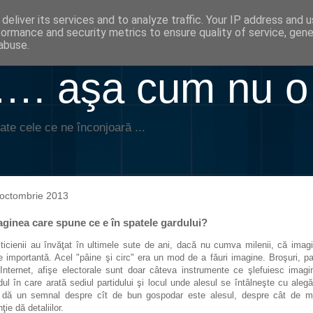
deliver its services and to analyze traffic. Your IP address and 
formance and security metrics to ensure quality of service, gen
abuse.
. aşa cum nu o
ate cele ce ne înconjoară ...
octombrie 2013
aginea care spune ce e în spatele gardului?
iticienii au învăţat în ultimele sute de ani, dacă nu cumva milenii, că imag
e importantă. Acel "pâine şi circ" era un mod de a făuri imagine. Broşuri, pa
Internet, afişe electorale sunt doar câteva instrumente ce şlefuiesc imagi
ul în care arată sediul partidului şi locul unde alesul se întâlneşte cu alegăt
 dă un semnal despre cît de bun gospodar este alesul, despre cât de m
nţie dă detaliilor.