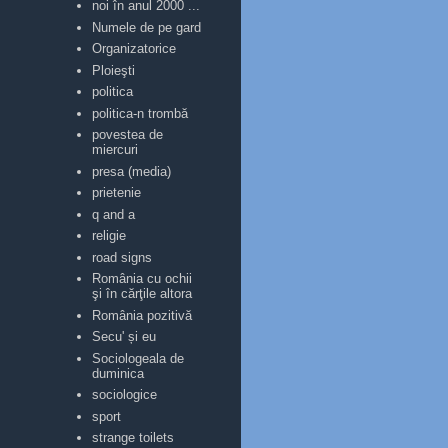
noi în anul 2000 ...
Numele de pe gard
Organizatorice
Ploieşti
politica
politica-n trombă
povestea de
miercuri
presa (media)
prietenie
q and a
religie
road signs
România cu ochii
şi în cărţile altora
România pozitivă
Secu' și eu
Sociologeala de
duminica
sociologice
sport
strange toilets