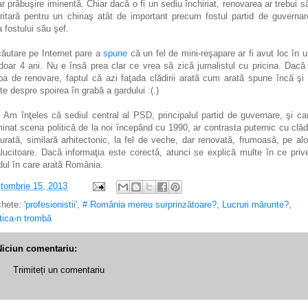
ar prăbuşire iminentă. Chiar dacă o fi un sediu închiriat, renovarea ar trebui să
oritară pentru un chiriaş atât de important precum fostul partid de guvernar
ca fostului său şef.
căutare pe Internet pare a
spune
că un fel de mini-reşapare ar fi avut loc în 
doar 4 ani. Nu e însă prea clar ce vrea să zică jurnalistul cu pricina. Dacă 
ba de renovare, faptul că azi faţada clădirii arată cum arată spune încă şi
te despre spoirea în grabă a gardului :(.)
 Am înţeles că sediul central al PSD, principalul partid de guvernare, şi ca
inat scena politică de la noi începând cu 1990, ar contrasta puternic cu clăd
turată, similară arhitectonic, la fel de veche, dar renovată, frumoasă, pe alo
ălucitoare. Dacă informaţia este corectă, atunci se explică multe în ce priv
ul în care arată România.
tombrie 15, 2013
chete:
'profesionistii'
,
# România mereu surprinzătoare?
,
Lucruri mărunte?
,
itica-n trombă
Niciun comentariu:
Trimiteți un comentariu