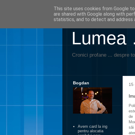
This site uses cookies from Google to 
are shared with Google along with per
statistics, and to detect and address 
Lumea …
Cronici profane ... despre to
Bogdan
15 
Im
Pol
est
de 
Mod
Avem card la ing
săi
pentru alocatia
ate