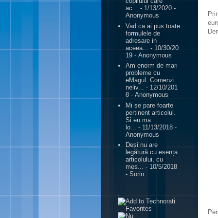
copilului care
ac...
- 1/13/2020
-
Pri
Anonymous
eur
Vad ca ai pus toate
Dem
formulele de
adresare in
aceea...
- 10/30/20
19
- Anonymous
Am enorm de mari
probleme cu
eMagul. Comenzi
neliv...
- 12/10/201
8
- Anonymous
Mi se pare foarte
pertinent articolul.
Si eu ma
lo...
- 11/13/2018
-
Anonymous
Deși nu are
legătură cu esența
articolului, cu
mes...
- 10/5/2018
- Sorin
.
Per