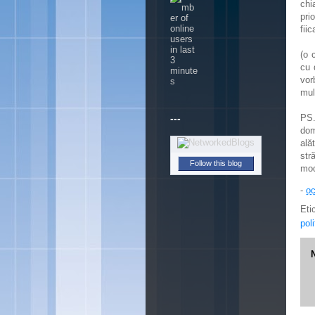
chi
pri
fii
(o 
cu 
vor
mul
---
PS.
dom
ală
str
Follow this blog
mod
-
oc
Eti
pol