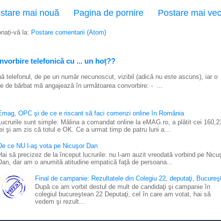
stare mai nouă
Pagina de pornire
Postare mai ve
nați-vă la:
Postare comentarii (Atom)
vorbire telefonică cu ... un hoț??
ă telefonul, de pe un număr necunoscut, vizibil (adică nu este ascuns), iar o
e de bărbat mă angajează în următoarea convorbire: - ...
Emag, OPC şi de ce e riscant să faci comenzi online în România
Lucrurile sunt simple: Mălina a comandat online la eMAG.ro, a plătit cei 160,2
lei şi am zis că totul e OK. Ce a urmat timp de patru luni a...
De ce NU l-aş vota pe Nicuşor Dan
Hai să precizez de la început lucrurile: nu l-am auzit vreodată vorbind pe Nicu
Dan, dar am o anumită atitudine empatică faţă de persoana...
Final de campanie: Rezultatele din Colegiu 22, deputaţi, Bucureşt
După ce am vorbit destul de mult de candidaţi şi campanie în
colegiul bucureştean 22 Deputaţi, cel în care am votat, hai să
vedem şi rezult...