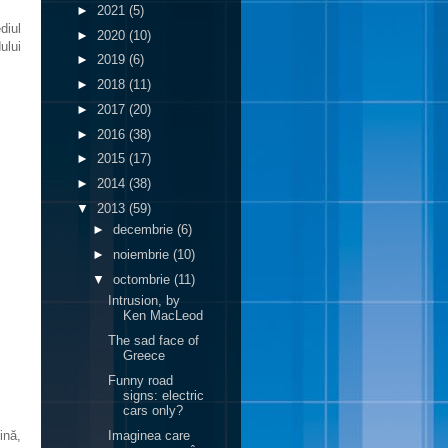
►
2021
(5)
diul
►
2020
(10)
ului
►
2019
(6)
►
2018
(11)
►
2017
(20)
►
2016
(38)
►
2015
(17)
►
2014
(38)
▼
2013
(59)
►
decembrie
(6)
►
noiembrie
(10)
▼
octombrie
(11)
Intrusion, by
Ken MacLeod
The sad face of
Greece
Funny road
signs: electric
cars only?
ină,
Imaginea care