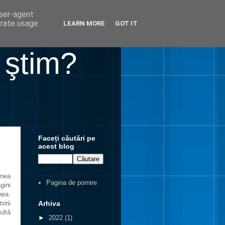
user-agent
erate usage
LEARN MORE
GOT IT
 ştim?
Faceți căutări pe
acest blog
inea
Pagina de pornire
gini
nea.
Arhiva
orii
ultă
►
2022
(1)