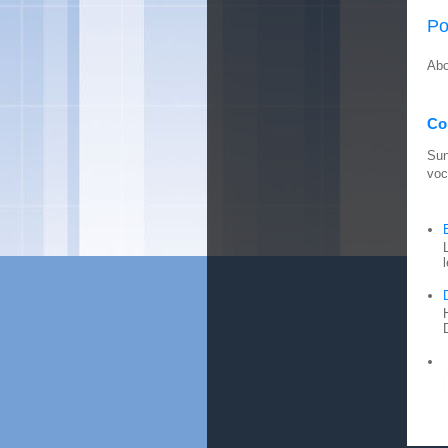
Po
Abo
Con
Sun
voc