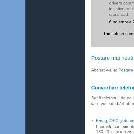
drivers commi
initiative to
crossroad.
6 noiembrie 
Trimiteți un com
Postare mai nouă
Abonați-vă la:
Postare
Convorbire telefon
Sună telefonul, de pe 
iar o voce de bărbat m
Emag, OPC şi de ce 
Lucrurile sunt simpl
160,23 lei şi am zis