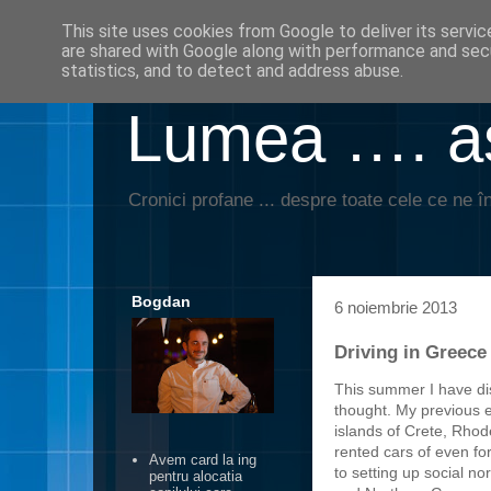
This site uses cookies from Google to deliver its servic
are shared with Google along with performance and secu
statistics, and to detect and address abuse.
Lumea …. aş
Cronici profane ... despre toate cele ce ne în
Bogdan
6 noiembrie 2013
Driving in Greece
This summer I have dis
thought. My previous e
islands of Crete, Rhod
rented cars of even fo
Avem card la ing
to setting up social n
pentru alocatia