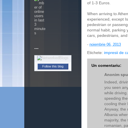
of 1-3 Euros.
When arriving to Athens
experienced, except Is
pedestrian or passenger
normal habit, parking y
cars, pedestrians, and
-
noiembrie 06, 2013
---
Etichete:
impresii de c
Un comentariu:
Follow this blog
Anonim spun
Indeed, drivin
you seen any 
while driving
speeding the
cooling their l
Anyway, the m
Albania wher
majority, the 
romanian, par