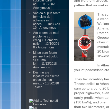
and Northern Greece, 
copilului care
ac...
- 1/13/2020
-
pattern that we met in 
Anonymous
Vad ca ai pus toate
This su
formulele de
a weddi
adresare in
We land
aceea...
- 10/30/20
19
- Anonymous
Athens. 
Romania
Am enorm de mari
probleme cu
Greece.
eMagul. Comenzi
obey int
neliv...
- 12/10/201
overtak
8
- Anonymous
20 kilo
Mi se pare foarte
slowest
pertinent articolul.
Si eu ma
lo...
- 11/13/2018
-
In Athe
Anonymous
you let pedestrians cro
Deși nu are
legătură cu esența
They tax incredibly he
articolului, cu
mes...
- 10/5/2018
Thessalonikki to Athen
- Sorin
sum up to around 20 Eu
proper highways, even 
.
easily predict when ap
(130 km/h), and one ma
than two kilometers, 