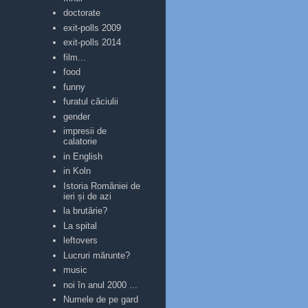
doctorate
exit-polls 2009
exit-polls 2014
film...
food
funny
furatul căciulii
gender
impresii de
calatorie
in English
in Koln
Istoria României de
ieri și de azi
la brutărie?
La spital
leftovers
Lucruri mărunte?
music
noi în anul 2000 ...
Numele de pe gard