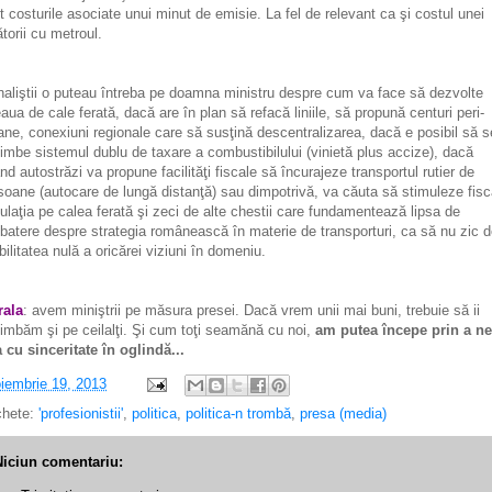
t costurile asociate unui minut de emisie. La fel de relevant ca şi costul unei
ătorii cu metroul.
naliştii o puteau întreba pe doamna ministru despre cum va face să dezvolte
eaua de cale ferată, dacă are în plan să refacă liniile, să propună centuri peri-
ane, conexiuni regionale care să susţină descentralizarea, dacă e posibil să s
imbe sistemul dublu de taxare a combustibilului (vinietă plus accize), dacă
nd autostrăzi va propune facilităţi fiscale să încurajeze transportul rutier de
soane (autocare de lungă distanţă) sau dimpotrivă, va căuta să stimuleze fisc
culaţia pe calea ferată şi zeci de alte chestii care fundamentează lipsa de
batere despre strategia românească în materie de transporturi, ca să nu zic 
ibilitatea nulă a oricărei viziuni în domeniu.
ala
: avem miniştrii pe măsura presei. Dacă vrem unii mai buni, trebuie să ii
imbăm şi pe ceilalţi. Şi cum toţi seamănă cu noi,
am putea începe prin a ne
a cu sinceritate în oglindă...
iembrie 19, 2013
chete:
'profesionistii'
,
politica
,
politica-n trombă
,
presa (media)
Niciun comentariu: