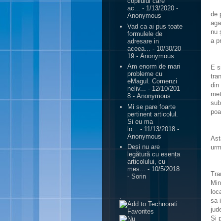
copilului care
ac...
- 1/13/2020
-
de 
Anonymous
aga
Vad ca ai pus toate
nu 
formulele de
a p
adresare in
aceea...
- 10/30/20
19
- Anonymous
Am enorm de mari
E s
probleme cu
tra
eMagul. Comenzi
din
neliv...
- 12/10/201
met
8
- Anonymous
sub
Mi se pare foarte
poa
pertinent articolul.
Si eu ma
lo...
- 11/13/2018
-
Anonymous
Ast
Deși nu are
urm
legătură cu esența
articolului, cu
mes...
- 10/5/2018
Tra
- Sorin
Min
loc
.
sa 
jud
Şi 