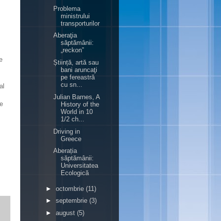
Problema
ministrului
transporturilor
Aberaţia
săptămânii:
„reckon”
e
Știință, artă sau
bani aruncaţi
pe fereastră
cu sn...
al
Julian Barnes, A
de
History of the
World in 10
1/2 ch...
Driving in
Greece
Aberația
săptămânii:
Universitatea
Ecologică
►
octombrie
(11)
►
septembrie
(3)
►
august
(5)