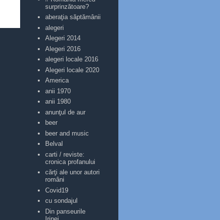
surprinzătoare?
aberaţia săptămânii
alegeri
Alegeri 2014
Alegeri 2016
alegeri locale 2016
Alegeri locale 2020
America
anii 1970
anii 1980
anunţul de aur
beer
beer and music
Belval
carti / reviste:
cronica profanului
cărţi ale unor autori
români
Covid19
cu sondajul
Din panseurile
Irinei