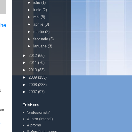
►
iulie
(1)
►
iunie
(2)
►
mai
(8)
►
aprilie
(3)
che
►
martie
(2)
►
februarie
(5)
►
ianuarie
(3)
►
2012
(66)
►
2011
(70)
►
2010
(83)
►
2009
(153)
►
2008
(238)
3
►
2007
(97)
Etichete
şor
'profesionistii'
# Intro (intentii)
i
# promo
# România mereu