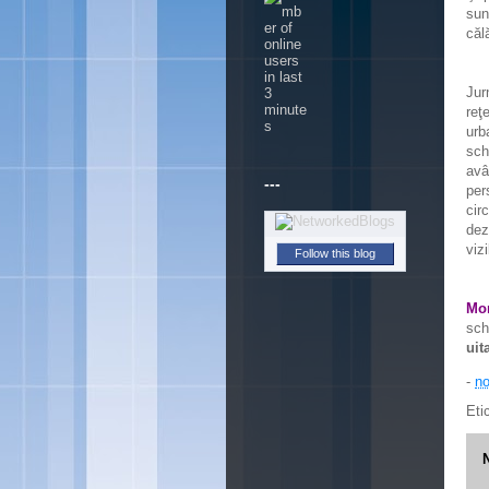
sun
căl
Jur
reţ
urb
sch
avâ
---
per
cir
dez
viz
Follow this blog
Mor
sch
uit
-
no
Eti