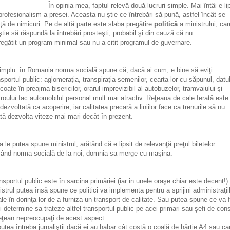
În opinia mea, faptul relevă două lucruri simple. Mai întâi e li
profesionalism a presei. Aceasta nu ştie ce întrebări să pună, astfel încât se
ţă de nimicuri. Pe de altă parte este slaba pregătire
politică
a ministrului, car
ştie să răspundă la întrebări prosteşti, probabil şi din cauză că nu
regătit un program minimal sau nu a citit programul de guvernare.
implu: în Romania norma socială spune că, dacă ai cum, e bine să eviţi
nsportul public: aglomeraţia, transpiraţia semenilor, cearta lor cu săpunul, datu
 coate în preajma bisericilor, orarul imprevizibil al autobuzelor, tramvaiului şi
roului fac automobilul personal mult mai atractiv. Reţeaua de cale ferată este
dezvoltată ca acoperire, iar calitatea precară a liniilor face ca trenurile să nu
tă dezvolta viteze mai mari decât în prezent.
a le putea spune ministrul, arătând că e lipsit de relevanţă preţul biletelor:
ând norma socială de la noi, domnia sa merge cu maşina.
nsportul public este în sarcina primăriei (iar in unele oraşe chiar este decent!).
istrul putea însă spune ce politici va implementa pentru a sprijini administraţii
ale în dorinţa lor de a furniza un transport de calitate. Sau putea spune ce va 
ii determine sa trateze altfel transportul public pe acei primari sau şefi de cons
eţean nepreocupaţi de acest aspect.
putea întreba jurnaliştii dacă ei au habar cât costă o coală de hârtie A4 sau ca