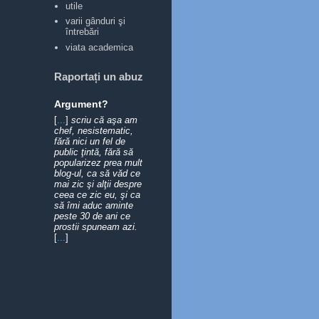
utile
varii gânduri şi
întrebări
viata academica
Raportați un abuz
Argument?
[
...
]
scriu că aşa am
chef, nesistematic,
fără nici un fel de
public ţintă, fără să
popularizez prea mult
blog-ul, ca să văd ce
mai zic şi alţii despre
ceea ce zic eu, şi ca
să îmi aduc aminte
peste 30 de ani ce
prostii spuneam azi.
[
...
]