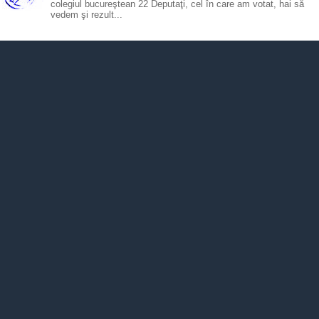
colegiul bucureştean 22 Deputaţi, cel în care am votat, hai să
vedem şi rezult...