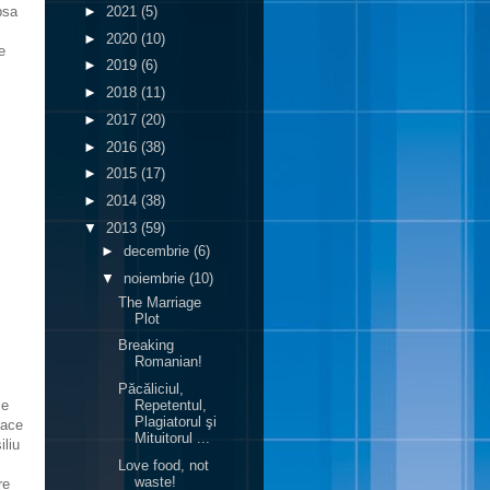
►
2021
(5)
psa
►
2020
(10)
e
►
2019
(6)
►
2018
(11)
►
2017
(20)
►
2016
(38)
l
►
2015
(17)
►
2014
(38)
▼
2013
(59)
►
decembrie
(6)
▼
noiembrie
(10)
The Marriage
Plot
Breaking
Romanian!
Păcăliciul,
le
Repetentul,
Plagiatorul şi
face
Mituitorul ...
iliu
Love food, not
waste!
re