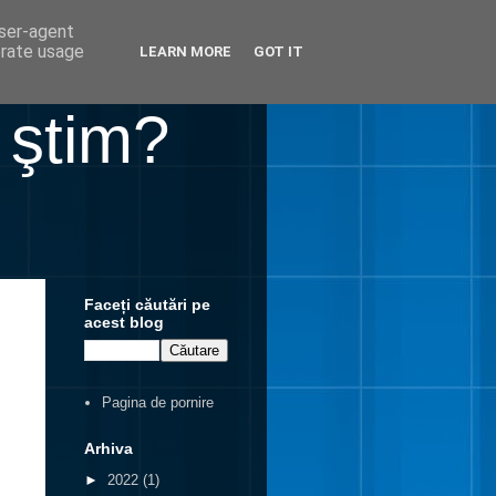
user-agent
erate usage
LEARN MORE
GOT IT
 ştim?
Faceți căutări pe
acest blog
Pagina de pornire
Arhiva
►
2022
(1)