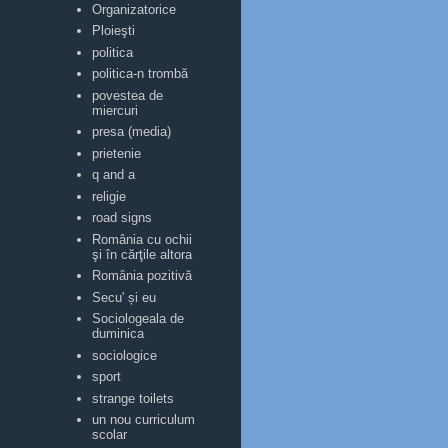
Organizatorice
Ploieşti
politica
politica-n trombă
povestea de
miercuri
presa (media)
prietenie
q and a
religie
road signs
România cu ochii
şi în cărţile altora
România pozitivă
Secu' și eu
Sociologeala de
duminica
sociologice
sport
strange toilets
un nou curriculum
scolar