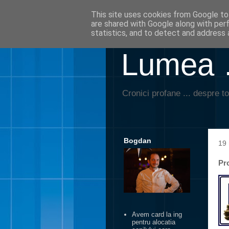
This site uses cookies from Google to 
are shared with Google along with per
statistics, and to detect and address 
Lumea …
Cronici profane ... despre to
Bogdan
19 
Pr
Avem card la ing
pentru alocatia