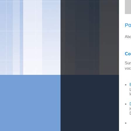
Po
Abo
Con
Sun
voc