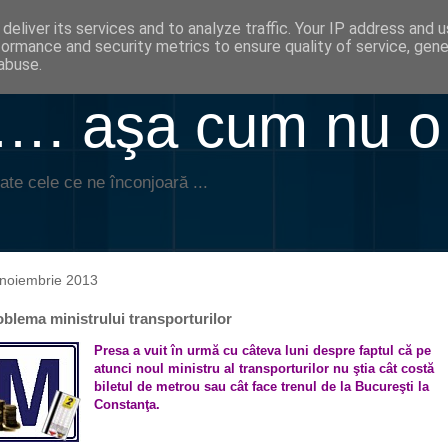
deliver its services and to analyze traffic. Your IP address and 
formance and security metrics to ensure quality of service, gen
abuse.
. aşa cum nu o
ate cele ce ne înconjoară ...
noiembrie 2013
oblema ministrului transporturilor
Presa a vuit în urmă cu câteva luni despre faptul că pe
atunci noul ministru al transporturilor nu ştia cât costă
biletul de metrou sau cât face trenul de la Bucureşti la
Constanţa.