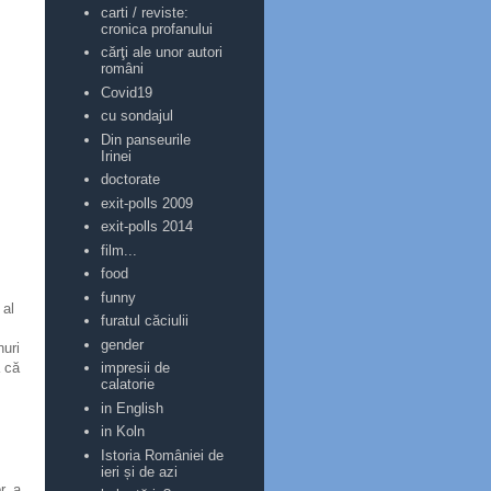
carti / reviste:
cronica profanului
cărţi ale unor autori
români
Covid19
cu sondajul
Din panseurile
Irinei
doctorate
exit-polls 2009
exit-polls 2014
film...
food
funny
 al
furatul căciulii
gender
nuri
 că
impresii de
calatorie
in English
in Koln
Istoria României de
ieri și de azi
r, a