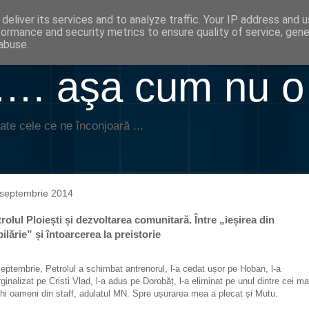
deliver its services and to analyze traffic. Your IP address and 
formance and security metrics to ensure quality of service, gen
abuse.
. aşa cum nu o
ate cele ce ne înconjoară ...
 septembrie 2014
rolul Ploiești și dezvoltarea comunitară. Între „ieșirea din
ilărie” și întoarcerea la preistorie
septembrie, Petrolul a schimbat antrenorul, l-a cedat ușor pe Hoban, l-a
ginalizat pe Cristi Vlad, l-a adus pe Dorobăț, l-a eliminat pe unul dintre cei ma
hi oameni din staff, adulatul MN. Spre ușurarea mea a plecat și Mutu.