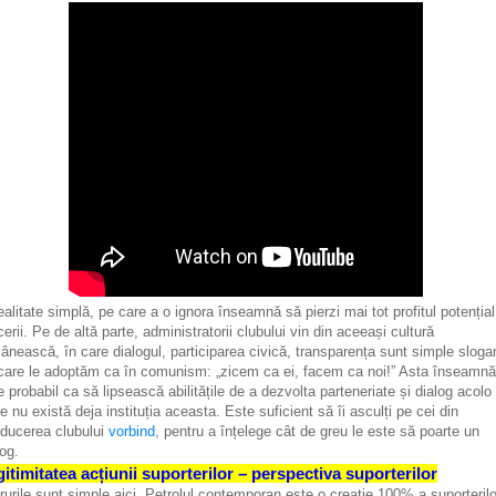
ealitate simplă, pe care a o ignora înseamnă să pierzi mai tot profitul potențial
cerii. Pe de altă parte, administratorii clubului vin din aceeași cultură
ânească, în care dialogul, participarea civică, transparența sunt simple sloga
care le adoptăm ca în comunism: „zicem ca ei, facem ca noi!” Asta înseamnă
e probabil ca să lipsească abilitățile de a dezvolta parteneriate și dialog acolo
e nu există deja instituția aceasta. Este suficient să îi asculți pe cei din
ducerea clubului
vorbind
, pentru a înțelege cât de greu le este să poarte un
log.
itimitatea acțiunii suporterilor – perspectiva suporterilor
rurile sunt simple aici. Petrolul contemporan este o creație 100% a suporterilo