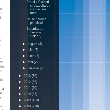
Petrolul Ploiești
și dezvoltarea
50
comunitară.
Între...
e
i
Un self-promo ...
u
principial
Saturday ...
Tropical
Salsa :)
și
►
august
(3)
au
►
iulie
(7)
►
iunie
(2)
,
►
mai
(2)
 de
râns
►
ianuarie
(2)
ne
l
►
2013
(59)
ici
►
2012
(66)
►
2011
(70)
 și
și
►
2010
(83)
zi
►
2009
(153)
►
2008
(238)
te