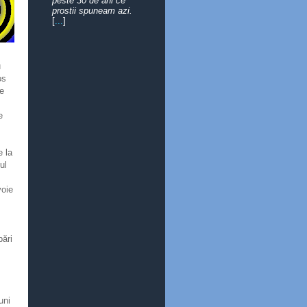
peste 30 de ani ce
prostii spuneam azi.
[
...
]
u
os
 e
e
e la
ul
voie
pări
uni