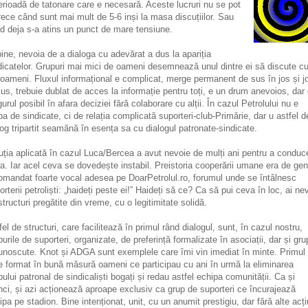
erioadă de tatonare care e necesară. Aceste lucruri nu se pot
rece când sunt mai mult de 5-6 inși la masa discuțiilor. Sau
d deja s-a atins un punct de mare tensiune.
bine, nevoia de a dialoga cu adevărat a dus la apariția
dicatelor. Grupuri mai mici de oameni desemnează unul dintre ei să discute c
i oameni. Fluxul informațional e complicat, merge permanent de sus în jos și j
sus, trebuie dublat de acces la informație pentru toți, e un drum anevoios, dar
gurul posibil în afara deciziei fără colaborare cu alții. În cazul Petrolului nu e
ba de sindicate, ci de relația complicată suporteri-club-Primărie, dar u astfel d
log tripartit seamănă în esența sa cu dialogul patronate-sindicate.
uția aplicată în cazul Luca/Bercea a avut nevoie de mulți ani pentru a conduc
a. Iar acel ceva se dovedește instabil. Preistoria cooperării umane era de gen
omandat foarte vocal adesea pe DoarPetrolul.ro, forumul unde se întâlnesc
orterii petroliști: „haideți peste ei!” Haideți să ce? Ca să pui ceva în loc, ai ne
structuri pregătite din vreme, cu o legitimitate solidă.
fel de structuri, care facilitează în primul rând dialogul, sunt, în cazul nostru,
purile de suporteri, organizate, de preferință formalizate în asociații, dar și gru
unoscute. Knot și ADGA sunt exemplele care îmi vin imediat în minte. Primul
e format în bună măsură oameni ce participau cu ani în urmă la eliminarea
pului patronal de sindicaliști bogați și redau astfel echipa comunității. Ca și
nci, și azi acționează aproape exclusiv ca grup de suporteri ce încurajează
ipa pe stadion. Bine intenționat, unit, cu un anumit prestigiu, dar fără alte acți