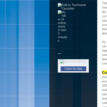
.
Tri
înt
doi
ca 
spu
sce
pes
dez
Au 
să 
fap
---
com
bin
com
Follow this blog
Con
Am 
rez
200
mul
int
bun
col