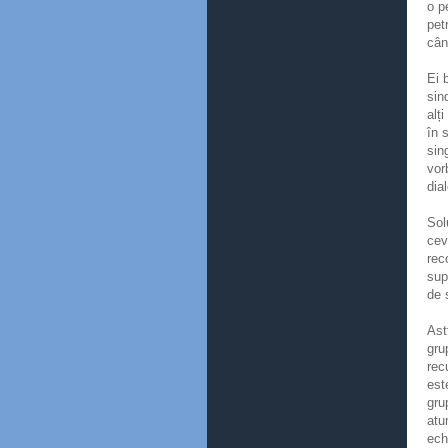
o p
pet
cân
Ei 
sin
alț
în 
sin
vor
dia
Sol
cev
rec
sup
de 
Ast
gru
rec
est
gru
atu
ech