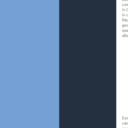
com
în 
în 
Răc
ges
spa
alb
Est
cân