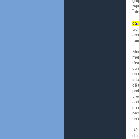
gru
rep
Înt
C
Sol
apa
furi
Mie
mer
răs
con
un 
ist
că 
pro
vre
ast
să 
per
un 
Răs
dia