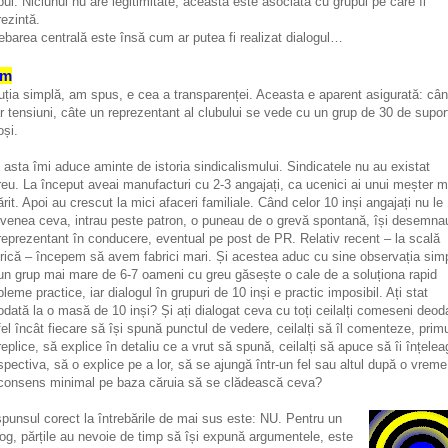
pul. Niciunul nu are legitimitate, aceasta este asociată cu grupul pe care îl
rezintă.
rebarea centrală este însă cum ar putea fi realizat dialogul…
um
uția simplă, am spus, e cea a transparenței. Aceasta e aparent asigurată: câ
r tensiuni, câte un reprezentant al clubului se vede cu un grup de 30 de suport
oși.
 asta îmi aduce aminte de istoria sindicalismului. Sindicatele nu au existat
eu. La început aveai manufacturi cu 2-3 angajați, ca ucenici ai unui meșter m
ărit. Apoi au crescut la mici afaceri familiale. Când celor 10 inși angajați nu le
venea ceva, intrau peste patron, o puneau de o grevă spontană, își desemna
reprezentant în conducere, eventual pe post de PR. Relativ recent – la scală
orică – începem să avem fabrici mari. Și acestea aduc cu sine observația sim
un grup mai mare de 6-7 oameni cu greu găsește o cale de a soluționa rapid
bleme practice, iar dialogul în grupuri de 10 inși e practic imposibil. Ați stat
odată la o masă de 10 inși? Și ați dialogat ceva cu toți ceilalți comeseni deod
fel încât fiecare să își spună punctul de vedere, ceilalți să îl comenteze, prim
replice, să explice în detaliu ce a vrut să spună, ceilalți să apuce să îi înțelea
spectiva, să o explice pe a lor, să se ajungă într-un fel sau altul după o vreme
consens minimal pe baza căruia să se clădească ceva?
punsul corect la întrebările de mai sus este: NU. Pentru un
log, părțile au nevoie de timp să își expună argumentele, este