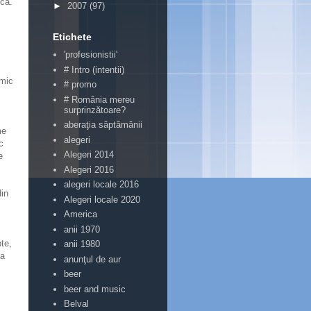
ică.
►
2007
(97)
Etichete
'profesionistii'
# Intro (intentii)
omic
# promo
# România mereu
surprinzătoare?
aberaţia săptămânii
me
alegeri
c
Alegeri 2014
e
Alegeri 2016
alegeri locale 2016
din
Alegeri locale 2020
America
anii 1970
te,
anii 1980
ta
anunţul de aur
beer
beer and music
Belval