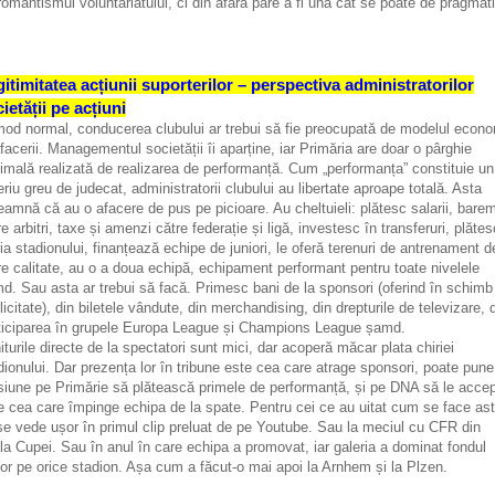
romantismul voluntariatului, ci din afară pare a fi una cât se poate de pragmat
itimitatea acțiunii suporterilor – perspectiva administratorilor
ietății pe acțiuni
mod normal, conducerea clubului ar trebui să fie preocupată de modelul econ
afacerii. Managementul societății îi aparține, iar Primăria are doar o pârghie
imală realizată de realizarea de performanță. Cum „performanța” constituie un
teriu greu de judecat, administratorii clubului au libertate aproape totală. Asta
eamnă că au o afacere de pus pe picioare. Au cheltuieli: plătesc salarii, bare
re arbitri, taxe și amenzi către federație și ligă, investesc în transferuri, plătes
ria stadionului, finanțează echipe de juniori, le oferă terenuri de antrenament d
e calitate, au o a doua echipă, echipament performant pentru toate nivelele
d. Sau asta ar trebui să facă. Primesc bani de la sponsori (oferind în schimb
licitate), din biletele vândute, din merchandising, din drepturile de televizare, 
ticiparea în grupele Europa League și Champions League șamd.
iturile directe de la spectatori sunt mici, dar acoperă măcar plata chiriei
dionului. Dar prezența lor în tribune este cea care atrage sponsori, poate pune
siune pe Primărie să plătească primele de performanță, și pe DNA să le accep
e cea care împinge echipa de la spate. Pentru cei ce au uitat cum se face as
e vede ușor în primul clip preluat de pe Youtube. Sau la meciul cu CFR din
ala Cupei. Sau în anul în care echipa a promovat, iar galeria a dominat fondul
or pe orice stadion. Așa cum a făcut-o mai apoi la Arnhem și la Plzen.