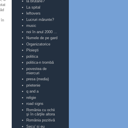
la brutărie?
otat
La spital
văd
leftovers
Lucruri mărunte?
 în
music
noi în anul 2000 ...
Numele de pe gard
Organizatorice
Ploieşti
politica
politica-n trombă
povestea de
miercuri
presa (media)
prietenie
q and a
religie
road signs
România cu ochii
şi în cărţile altora
România pozitivă
Secu' și eu