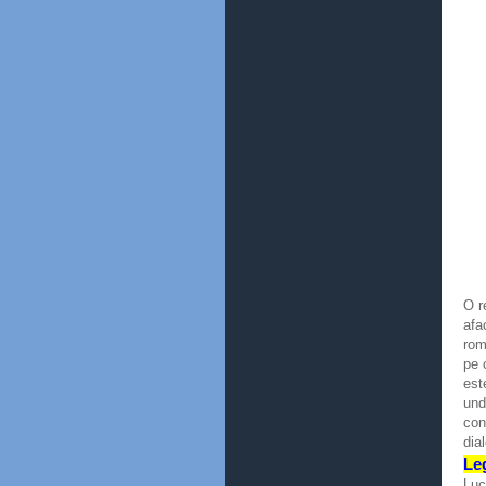
O r
afa
rom
pe 
est
und
con
dia
Leg
Luc