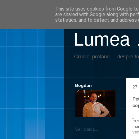
This site uses cookies from Google to 
are shared with Google along with per
statistics, and to detect and address 
Lumea …
Cronici profane ... despre to
Bogdan
27
Pet
cop
În 
mar
Se încarcă...
vec