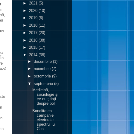
►
2021
(5)
t
um
►
2020
(10)
nă,
►
2019
(6)
au
►
2018
(11)
pus
►
2017
(20)
►
2016
(38)
►
2015
(17)
ea
▼
2014
(38)
 În
►
decembrie
(1)
re
ează
►
noiembrie
(7)
►
octombrie
(9)
▼
septembrie
(5)
Medicină,
sociologie și
ste
ce nu știați
despre boli
în
Banalitatea
campaniei
un
electorale:
spectrul lui
rin
Cea...