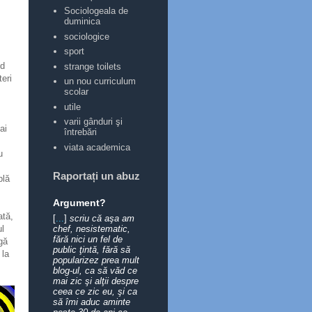
Sociologeala de
duminica
sociologice
sport
nd
strange toilets
eri
un nou curriculum
scolar
utile
varii gânduri şi
ai
întrebări
viata academica
u
Raportați un abuz
plă
Argument?
ată,
[
...
]
scriu că aşa am
chef, nesistematic,
ul
fără nici un fel de
gă
public ţintă, fără să
 la
popularizez prea mult
blog-ul, ca să văd ce
mai zic şi alţii despre
ceea ce zic eu, şi ca
să îmi aduc aminte