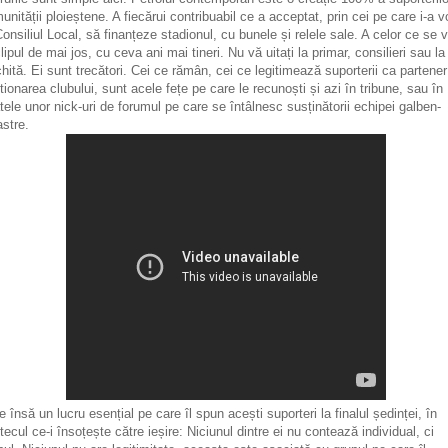
unității ploieștene. A fiecărui contribuabil ce a acceptat, prin cei pe care i-a v
Consiliul Local, să finanțeze stadionul, cu bunele și relele sale. A celor ce se 
clipul de mai jos, cu ceva ani mai tineri. Nu vă uitați la primar, consilieri sau la
hită. Ei sunt trecători. Cei ce rămân, cei ce legitimează suporterii ca partener
tionarea clubului, sunt acele fețe pe care le recunoști și azi în tribune, sau în
tele unor nick-uri de forumul pe care se întâlnesc susținătorii echipei galben-
astre.
e însă un lucru esențial pe care îl spun acești suporteri la finalul ședinței, în
tecul ce-i însoțește către ieșire: Niciunul dintre ei nu contează individual, ci