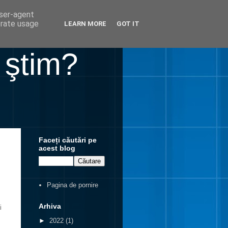
user-agent
erate usage
LEARN MORE
GOT IT
 ştim?
Faceți căutări pe
acest blog
Pagina de pornire
Arhiva
i
►
2022
(1)