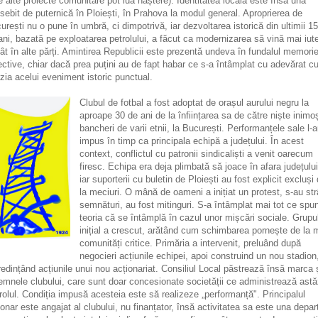
e alte proiecte comunitare pot lua naștere). Identitatea locală este însă una
sebit de puternică în Ploiești, în Prahova la modul general. Aproprierea de
urești nu o pune în umbră, ci dimpotrivă, iar dezvoltarea istorică din ultimii 1
ani, bazată pe exploatarea petrolului, a făcut ca modernizarea să vină mai iut
ât în alte părți. Amintirea Republicii este prezentă undeva în fundalul memorie
ective, chiar dacă prea puțini au de fapt habar ce s-a întâmplat cu adevărat c
zia acelui eveniment istoric punctual.
Clubul de fotbal a fost adoptat de orașul aurului negru la
aproape 30 de ani de la înființarea sa de către niște inimo
bancheri de varii etnii, la București. Performanțele sale l-
impus în timp ca principala echipă a județului. În acest
context, conflictul cu patronii sindicaliști a venit oarecum
firesc. Echipa era deja plimbată să joace în afara județului
iar suporterii cu buletin de Ploiești au fost explicit excluși
la meciuri. O mână de oameni a inițiat un protest, s-au st
semnături, au fost mitinguri. S-a întâmplat mai tot ce spu
teoria că se întâmplă în cazul unor mișcări sociale. Grupu
inițial a crescut, arătând cum schimbarea pornește de la m
comunități critice. Primăria a intervenit, preluând după
negocieri acțiunile echipei, apoi construind un nou stadion,
redințând acțiunile unui nou acționariat. Consiliul Local păstrează însă marca 
emnele clubului, care sunt doar concesionate societății ce administrează astă
rolul. Condiția impusă acesteia este să realizeze „performanță". Principalul
ionar este angajat al clubului, nu finanțator, însă activitatea sa este una depar