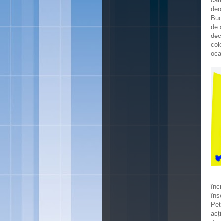
car
deo
Buc
de 
dec
col
oca
înc
îns
Pet
acț