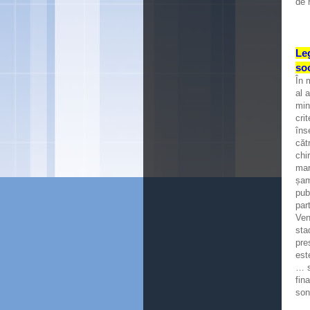
de 
Leg
soc
În 
al 
min
cri
îns
căt
chi
mar
șam
pub
par
Ven
sta
pre
est
… s
fin
son