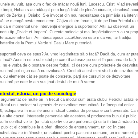
bunele au vuit, așa cum o fac de măcar nouă luni. Lucescu, Cristi Vlad (reveni
re timp), Hoban s-au adăugat pe o lungă listă de plecări ciudate, deschisă ac
 ani de Zerka și Osiako. S-a invocat din nou necesitatea ca primăria să intervi
să se meargă peste conducere. Câțiva dintre forumiștii de pe DoarPetrolul.ro 
s că e momentul unei intervenții energice a suporterilor. Alții au observat un
nariu tip „Divide et Impera”. Curente radicale și mai împăciuitoare s-au supra
te acuze între fani. Amintirea epocii Luca/Bercea este încă vie, iar tradiția
baterilor de la Pomul Verde și Dealu Mare puternică.
suporterii ceva de spus? Au vreo legitimitate să o facă? Dacă da, cum ar put
o facă? Acesta este subiectul pe care îl adresez pe scurt în postarea de față.
t, nu e vorba de o postare despre fotbal, ci despre cum proiectele de dezvolta
unitară pot eșua dacă nu evoluează. Cred că acest mini-studiu de caz ilustr
e, cu elemente cât se poate de concrete, părți ale cursurilor de dezvoltare
unitară pe care le-am susținut destul de multă vreme.
textul, istoria, un pic de sociologie
argumentat de multe ori în trecut că modul cum arată clubul Petrolul astăzi e
ultatul unui proiect sui generis de dezvoltare comunitară. La începutul anilor
0, echipa era în mâinile unui sindicat condus de persoane controversate. Ca 
t e alte cazuri, interesele personale ale acestora și producerea bunului public
rau în conflict vizibil (un club sportiv ce are performanță este în bună măsură 
 public; el contribuie la a oferi, dincolo de entertainment, un loc în care
ectivitatea se întâlnește, un subiect pentru pasiunile comune, un instrument p