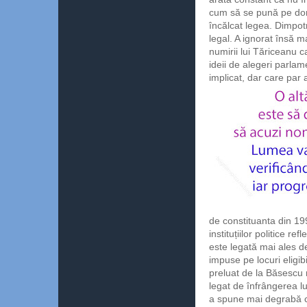
cum să se pună pe domn
încălcat legea. Dimpot
legal. A ignorat însă m
numirii lui Tăriceanu c
ideii de alegeri parlam
implicat, dar care par 
de constituanta din 1
instituțiilor politice r
este legată mai ales de
impuse pe locuri eligib
preluat de la Băsescu 
legat de înfrângerea lu
a spune mai degrabă că