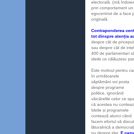
electorală. (mă îndoie
prin comportament un mo
egocentrist de a face 
originală.
Contraponderea centră
tot dinspre atenția 
despre cât de priceput
sau despre cât de intel
400 de parlamentari să
ideile ce călăuzesc pa
Este motivul pentru ca
în următoarele
săptămâni voi posta
despre programe
politice, ignorând
văicărelile celor ce sp
că acestea nu conteaz
Ideile și programele
contează atunci când
facem efortul să disc
lăturalnică a democrație
nu despre idei.
E cazu