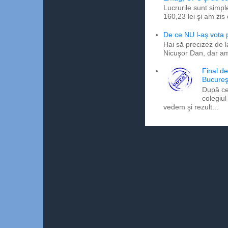
Lucrurile sunt simpl
160,23 lei şi am zis
De ce NU l-aş vota
Hai să precizez de l
Nicuşor Dan, dar am
Final d
Bucureş
După ce
colegiul
vedem şi rezult...