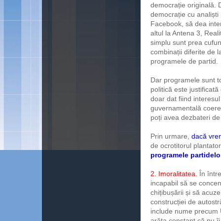
democrație originală. 
democrație cu analiști 
Facebook, să dea inter
altul la Antena 3, Real
simplu sunt prea cufun
combinații diferite de la
programele de partid.
Dar programele sunt to
politică este justificat
doar dat fiind interesu
guvernamentală coerent
poți avea dezbateri de 
Prin urmare,
dacă vre
de ocrotitorul plantato
programele partidelo
2. Imoralitatea.
În într
incapabil să se concen
chițibușării și să acuze
construcției de autostr
include nume precum U
arăta constant că nu îi