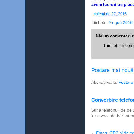
avem lucruri pe placu
-
noiembrie 27, 2016
Etichete:
Alegeri 2016
Niciun comentariu
Trimiteți un com
Postare mai nouă
Abonați-vă la:
Postare
Convorbire telefon
Sună telefonul, de pe 
iar o voce de bărbat m
Emag, OPC şi de ce 