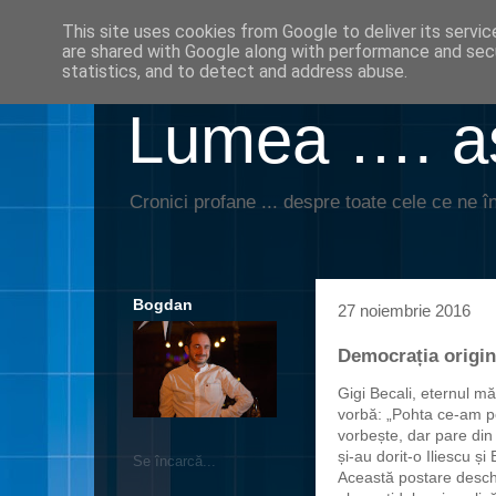
This site uses cookies from Google to deliver its servic
are shared with Google along with performance and secu
statistics, and to detect and address abuse.
Lumea …. aş
Cronici profane ... despre toate cele ce ne în
Bogdan
27 noiembrie 2016
Democrația origina
Gigi Becali, eternul m
vorbă: „Pohta ce-am p
vorbește, dar pare din
și-au dorit-o Iliescu și
Se încarcă...
Această postare desch