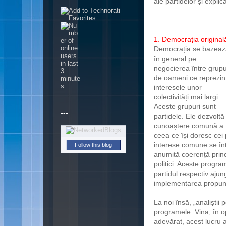
ale partidelor și expli
.
1. Democrația original
Democrația se bazeaz
în general pe
negocierea între grupu
de oameni ce reprezin
interesele unor
colectivități mai largi.
Aceste grupuri sunt
---
partidele. Ele dezvoltă
cunoaștere comună a
ceea ce își doresc cei 
interese comune se întâ
Follow this blog
anumită coerență princ
politici. Aceste progra
partidul respectiv aju
implementarea propune
La noi însă, „analiștii 
programele. Vina, în op
adevărat, acest lucru 