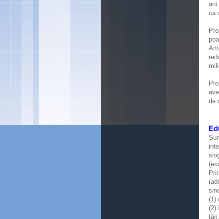
ani
ca 
Pro
poa
Art
red
mil
Pro
ave
de 
Edu
Sun
int
slo
(ex
Pri
(ad
sin
(1)
(2)
țăr