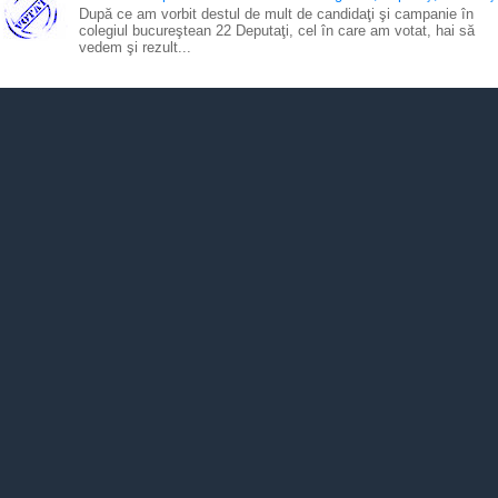
După ce am vorbit destul de mult de candidaţi şi campanie în
colegiul bucureştean 22 Deputaţi, cel în care am votat, hai să
vedem şi rezult...