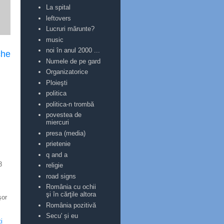
La spital
leftovers
Lucruri mărunte?
music
noi în anul 2000 ...
che
Numele de pe gard
Organizatorice
Ploieşti
politica
politica-n trombă
povestea de
miercuri
presa (media)
prietenie
q and a
3
religie
road signs
România cu ochii
şi în cărţile altora
şor
România pozitivă
Secu' și eu
i