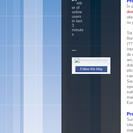
Pr
În 
dom
obs
nu 
Tot
Rom
(??
înt
---
de 
ani
dub
efi
Follow this blog
car
Sau
spu
sub
man
Eur
Pr
Sun
Uit
sta