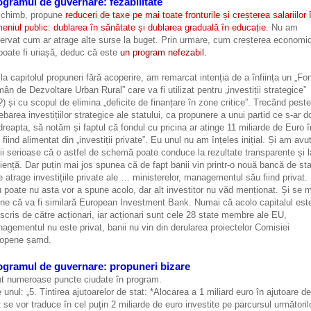
ogramul de guvernare: fezabilitate
schimb, propune
reduceri de taxe pe mai toate fronturile și creșterea salariilor 
eniul public: dublarea în sănătate și dublarea graduală în educație.
Nu am
ervat cum ar atrage alte surse la buget. Prin urmare, cum creșterea economi
poate fi uriașă, deduc că este
un program nefezabil.
 la capitolul propuneri fără acoperire, am remarcat intenția de a înființa un „Fo
ân de Dezvoltare Urban Rural” care va fi utilizat pentru „investiții strategice”
?) și cu scopul de elimina „deficite de finanțare în zone critice”. Trecând peste
rebarea investițiilor strategice ale statului, ca propunere a unui partid ce s-ar do
dreapta, să notăm și faptul că fondul cu pricina ar atinge 11 miliarde de Euro î
, fiind alimentat din „investiții private”. Eu unul nu am înțeles inițial. Și am avu
ii serioase că o astfel de schemă poate conduce la rezultate transparente și l
ciență. Dar puțin mai jos spunea că de fapt banii vin printr-o nouă bancă de sta
e atrage investițiile private ale … ministerelor, managementul său fiind privat.
 poate nu asta vor a spune acolo, dar alt investitor nu văd menționat. Și se 
ne că va fi similară European Investment Bank. Numai că acolo capitalul est
scris de către acționari, iar acționari sunt cele 28 state membre ale EU,
agementul nu este privat, banii nu vin din derularea proiectelor Comisiei
opene șamd.
ogramul de guvernare: propuneri bizare
t numeroase puncte ciudate în program.
e unul: „5. Tintirea ajutoarelor de stat: *Alocarea a 1 miliard euro în ajutoare de
t se vor traduce în cel puţin 2 miliarde de euro investite pe parcursul următoril