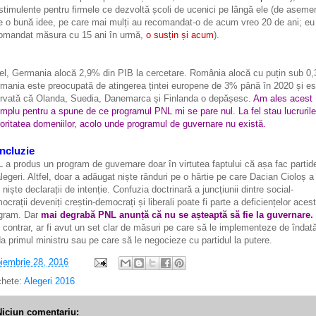
 stimulente pentru firmele ce dezvoltă școli de ucenici pe lângă ele (de asem
e o bună idee, pe care mai mulți au recomandat-o de acum vreo 20 de ani; e
omandat măsura cu 15 ani în urmă,
o susțin și acum
).
fel, Germania alocă 2,9% din PIB la cercetare. România alocă cu puțin sub 0
mania este preocupată de atingerea țintei europene de 3% până în 2020 și es
rvată că Olanda, Suedia, Danemarca și Finlanda o depășesc.
Am ales acest
mplu pentru a spune de ce programul PNL mi se pare nul. La fel stau lucruril
oritatea domeniilor, acolo unde programul de guvernare nu există.
ncluzie
 a produs un program de guvernare doar în virtutea faptului că așa fac partid
alegeri. Altfel, doar a adăugat niște rânduri pe o hârtie pe care Dacian Cioloș a
 niște declarații de intenție. Confuzia doctrinară a juncțiunii dintre social-
ocrații deveniți creștin-democrați și liberali poate fi parte a deficiențelor acest
gram. Dar
mai degrabă PNL anunță că nu se așteaptă să fie la guvernare.
 contrar, ar fi avut un set clar de măsuri pe care să le implementeze de îndat
da primul ministru sau pe care să le negocieze cu partidul la putere.
iembrie 28, 2016
chete:
Alegeri 2016
Niciun comentariu: