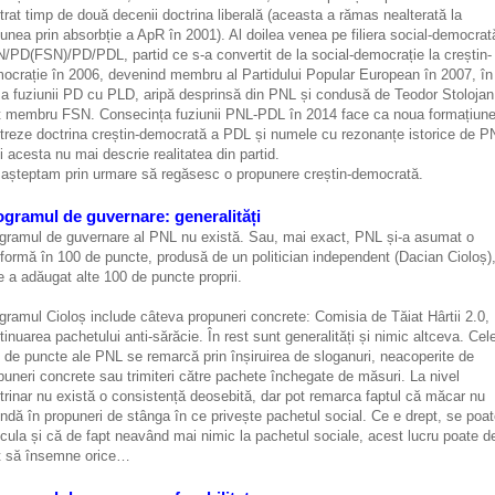
trat timp de două decenii doctrina liberală (aceasta a rămas nealterată la
iunea prin absorbție a ApR în 2001). Al doilea venea pe filiera social-democrat
/PD(FSN)/PD/PDL, partid ce s-a convertit de la social-democrație la creștin-
ocrație în 2006, devenind membru al Partidului Popular European în 2007, în
a fuziunii PD cu PLD, aripă desprinsă din PNL și condusă de Teodor Stolojan
t membru FSN. Consecința fuziunii PNL-PDL în 2014 face ca noua formațiun
treze doctrina creștin-democrată a PDL și numele cu rezonanțe istorice de P
i acesta nu mai descrie realitatea din partid.
așteptam prin urmare să regăsesc o propunere creștin-democrată.
ogramul de guvernare: generalități
gramul de guvernare al PNL nu există. Sau, mai exact, PNL și-a asumat o
tformă în 100 de puncte, produsă de un politician independent (Dacian Cioloș),
e a adăugat alte 100 de puncte proprii.
gramul Cioloș include câteva propuneri concrete: Comisia de Tăiat Hârtii 2.0,
tinuarea pachetului anti-sărăcie. În rest sunt generalități și nimic altceva. Cel
 de puncte ale PNL se remarcă prin înșiruirea de sloganuri, neacoperite de
puneri concrete sau trimiteri către pachete închegate de măsuri. La nivel
trinar nu există o consistență deosebită, dar pot remarca faptul că măcar nu
ndă în propuneri de stânga în ce privește pachetul social. Ce e drept, se poa
cula și că de fapt neavând mai nimic la pachetul sociale, acest lucru poate d
t să însemne orice…