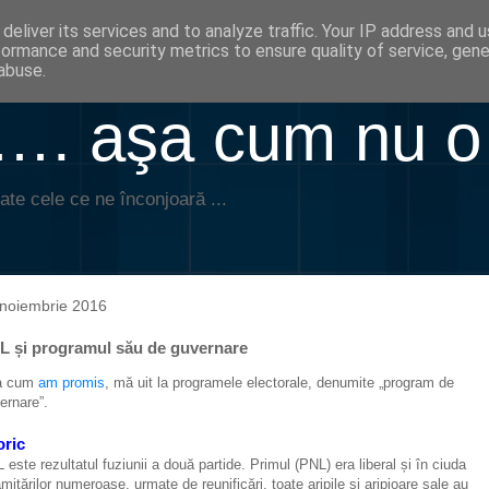
deliver its services and to analyze traffic. Your IP address and 
formance and security metrics to ensure quality of service, gen
abuse.
. aşa cum nu o
ate cele ce ne înconjoară ...
noiembrie 2016
L și programul său de guvernare
a cum
am promis
, mă uit la programele electorale, denumite „program de
ernare”.
oric
 este rezultatul fuziunii a două partide. Primul (PNL) era liberal și în ciuda
âmițărilor numeroase, urmate de reunificări, toate aripile și aripioare sale au