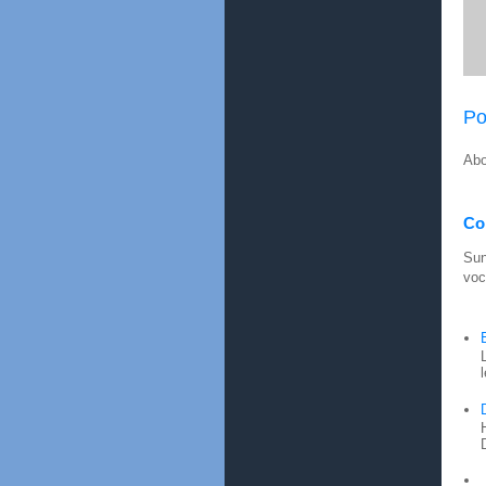
Po
Abo
Con
Sun
voc