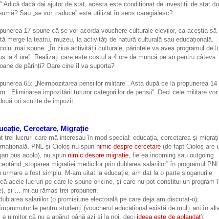
.” Adică dacă dai ajutor de stat, acesta este condiționat de investiții de stat d
sumă? Sau „se vor traduce” este utilizat în sens caragialesc?
punerea 17 spune că se vor acorda vouchere culturale elevilor, ca aceștia să
tă merge la teatru, muzeu, la activități de natură culturală sau educațională.
icolul mai spune: „În ziua activității culturale, părintele va avea programul de l
us la 4 ore”. Realizați care este costul a 4 ore de muncă pe an pentru câteva
ioane de părinți? Oare cine îl va suporta?
punerea 65: „Neimpozitarea pensiilor militare”. Asta după ce la propunerea 14
m: „Eliminarea impozitării tuturor categoriilor de pensii”. Deci cele militare vor 
două ori scutite de impozit.
cație, Cercetare, Migrație
t trei lucruri care mă interesau în mod special: educația, cercetarea și migraț
ernațională. PNL și Cioloș nu spun
nimic despre cercetare
(de fapt Cioloș are 
gan pus acolo), nu spun
nimic despre migrație
, fie ea incoming sau outgoing
ceptând „stoparea migrației medicilor prin dublarea salariilor” în programul PNL
n urmare a fost simplu. M-am uitat la educație, am dat la o parte sloganurile
ică acele lucruri pe care le spune oricine, și care nu pot constitui un program 
e), și … mi-au rămas trei propuneri:
 dublarea salariilor (o promisiune electorală pe care deja am discutat-o);
 împrumuturile pentru studenți (voucherul educațional există de mulți ani în alt
i, e uimitor că nu a apărut până azi și la noi, deci
ideea este de aplaudat
);