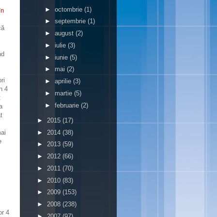
►
octombrie
(1)
în
►
septembrie
(1)
că
►
august
(2)
►
iulie
(3)
nd
►
iunie
(5)
►
mai
(2)
ri
►
aprilie
(3)
n 4
►
martie
(5)
t
►
februarie
(2)
a
t
►
2015
(17)
►
2014
(38)
mai
e
►
2013
(59)
►
2012
(66)
►
2011
(70)
►
2010
(83)
►
2009
(153)
►
2008
(238)
or 4
►
2007
(97)