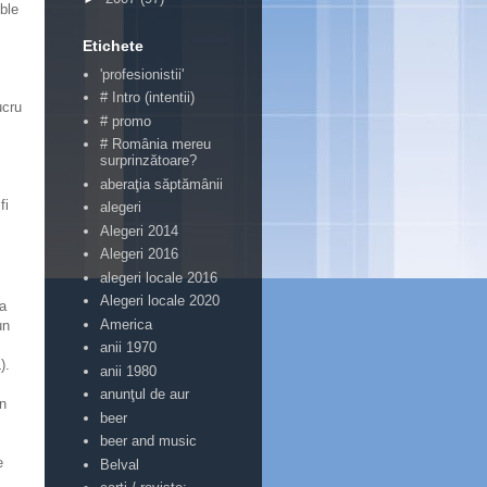
uble
Etichete
'profesionistii'
# Intro (intentii)
ucru
# promo
# România mereu
surprinzătoare?
aberaţia săptămânii
fi
alegeri
Alegeri 2014
Alegeri 2016
alegeri locale 2016
Alegeri locale 2020
ia
America
un
anii 1970
).
anii 1980
anunţul de aur
în
beer
beer and music
e
Belval