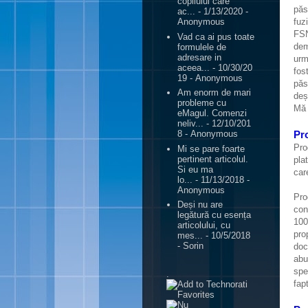
copilului care
păs
ac...
- 1/13/2020
-
fuz
Anonymous
FSN
Vad ca ai pus toate
dem
formulele de
adresare in
urm
aceea...
- 10/30/20
fos
19
- Anonymous
păs
Am enorm de mari
deș
probleme cu
Mă 
eMagul. Comenzi
neliv...
- 12/10/201
Pr
8
- Anonymous
Pro
Mi se pare foarte
pertinent articolul.
pla
Si eu ma
car
lo...
- 11/13/2018
-
Anonymous
Pro
Deși nu are
con
legătură cu esența
100
articolului, cu
pro
mes...
- 10/5/2018
- Sorin
doc
abu
spe
.
fap