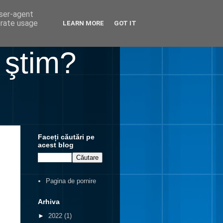
user-agent
erate usage
LEARN MORE
GOT IT
 ştim?
Faceți căutări pe
acest blog
Pagina de pornire
Arhiva
►
2022
(1)