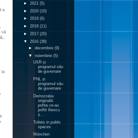
►
2021
(5)
ă a
►
2020
(10)
►
2019
(6)
►
2018
(11)
,
e să
►
2017
(20)
NL,
▼
2016
(38)
►
decembrie
(9)
▼
noiembrie
(5)
USR și
programul său
de guvernare
 la
PNL și
programul său
de guvernare
e
Democrația
originală:
pohta ce-au
poftit Iliescu
ș...
te
e
Toilets in public
spaces
München