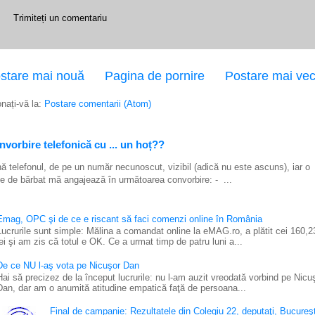
Trimiteți un comentariu
stare mai nouă
Pagina de pornire
Postare mai ve
nați-vă la:
Postare comentarii (Atom)
vorbire telefonică cu ... un hoț??
ă telefonul, de pe un număr necunoscut, vizibil (adică nu este ascuns), iar o
e de bărbat mă angajează în următoarea convorbire: - ...
Emag, OPC şi de ce e riscant să faci comenzi online în România
Lucrurile sunt simple: Mălina a comandat online la eMAG.ro, a plătit cei 160,2
lei şi am zis că totul e OK. Ce a urmat timp de patru luni a...
De ce NU l-aş vota pe Nicuşor Dan
Hai să precizez de la început lucrurile: nu l-am auzit vreodată vorbind pe Nicu
Dan, dar am o anumită atitudine empatică faţă de persoana...
Final de campanie: Rezultatele din Colegiu 22, deputaţi, Bucureşt