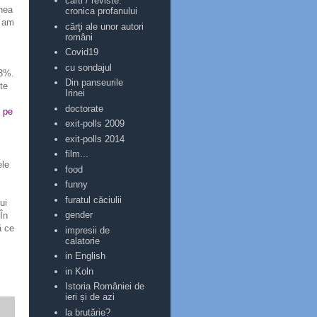
carti / reviste:
enea
cronica profanului
u am
cărţi ale unor autori
români
Covid19
cu sondajul
,3%.
Din panseurile
te
Irinei
doctorate
e pe
exit-polls 2009
exit-polls 2014
film...
ele
food
funny
furatul căciulii
ui
gender
În
ă ce
impresii de
calatorie
in English
in Koln
Istoria României de
ieri și de azi
la brutărie?