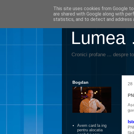
This site uses cookies from Google to 
are shared with Google along with per
statistics, and to detect and address 
Lumea …
Cronici profane ... despre to
Bogdan
28 
PN
Aș
guv
Ist
Avem card la ing
PNL
pentru alocatia
făr