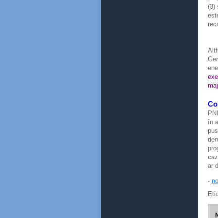
(3)
est
rec
Alt
Ger
ene
exe
maj
Co
PNL
în 
pus
dem
pro
caz
ar 
-
no
Eti