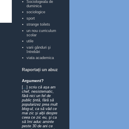
Sociologeala de
duminica
sociologice
sport
strange toilets
un nou curriculum
scolar
utile
varii gânduri şi
întrebări
viata academica
Raportați un abuz
Argument?
[
...
]
scriu că aşa am
chef, nesistematic,
fără nici un fel de
public ţintă, fără să
popularizez prea mult
blog-ul, ca să văd ce
mai zic şi alţii despre
ceea ce zic eu, şi ca
să îmi aduc aminte
peste 30 de ani ce