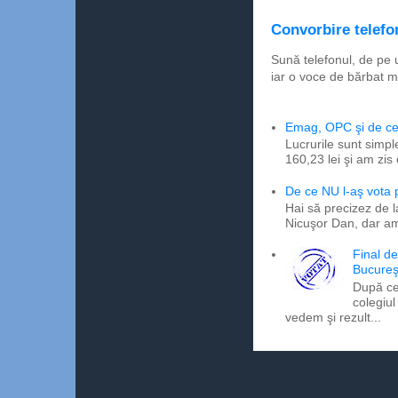
Convorbire telefon
Sună telefonul, de pe 
iar o voce de bărbat m
Emag, OPC şi de ce 
Lucrurile sunt simpl
160,23 lei şi am zis
De ce NU l-aş vota
Hai să precizez de l
Nicuşor Dan, dar am
Final d
Bucureş
După ce
colegiul
vedem şi rezult...