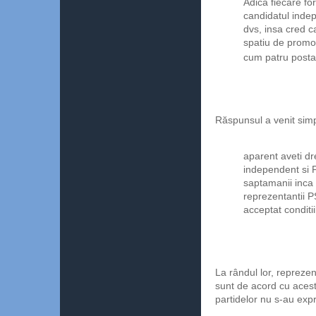
Adica fiecare fo
candidatul inde
dvs, insa cred ca
spatiu de promov
cum patru posta
Răspunsul a venit simpl
aparent aveti dre
independent si P
saptamanii inca 
reprezentantii P
acceptat conditii
La rândul lor, reprezen
sunt de acord cu acest
partidelor nu s-au exp