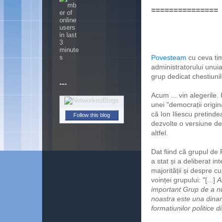
===============
Povesteam
cu ceva tim
administratorului unui
grup dedicat chestiunil
---
Acum ... vin alegerile
unei "democrații origin
că Ion Iliescu pretin
Follow this blog
dezvolte o versiune de 
altfel.
Dat fiind că grupul de
a stat și a deliberat i
majorității și despre c
voinței grupului: "[...]
A
important Grup de a nu
noastra este una dinam
formatiunilor politice 