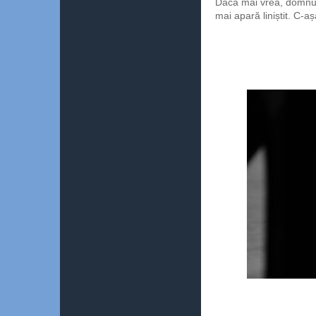
Dacă mai vrea, domnul
mai apară liniștit. C-a