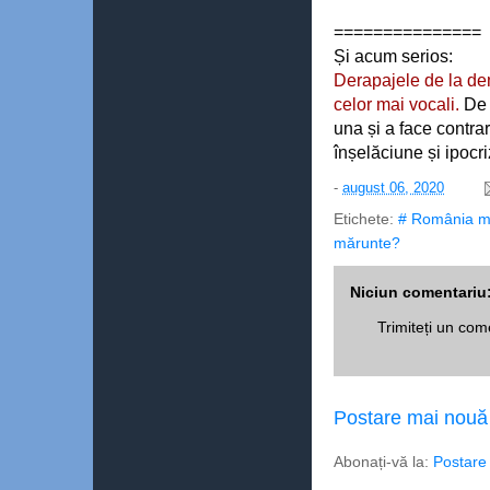
===============
Și acum serios: 
Derapajele de la dem
celor mai vocali.
 De 
una și a face contrar
înșelăciune și ipocri
-
august 06, 2020
Etichete:
# România m
mărunte?
Niciun comentariu
Trimiteți un com
Postare mai nouă
Abonați-vă la:
Postare