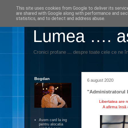
This site uses cookies from Google to deliver its servic
are shared with Google along with performance and secu
statistics, and to detect and address abuse.
Lumea …. aş
Cronici profane ... despre toate cele ce ne în
Bogdan
6 august 2020
"Administratorul 
Libertatea are 
A afirma însă
Avem card la ing
pentru alocatia