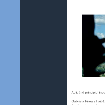
Aplicând principiul inv
Gabriela Firea să aibă