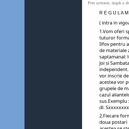
Prin urmare, după o dr
R E G U L A M
( intra in vig
1.Vom oferi s
tuturor format
Ilfov pentru a
de materiale z
saptamanal: lu
Joi si Sambat
independent. (
vor inscrie 
acestea vor pu
grupele de mai
cazul aliantel
sus.Exemplu :
dl. Sxxxxxxxx
2.Fiecare for
doua postari  
acestea se ste