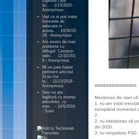
copilului care
ac...
- 1/13/2020
-
Anonymous
Vad ca ai pus toate
formulele de
adresare in
aceea...
- 10/30/20
19
- Anonymous
Am enorm de mari
probleme cu
eMagul. Comenzi
neliv...
- 12/10/201
8
- Anonymous
Mi se pare foarte
pertinent articolul.
Si eu ma
lo...
- 11/13/2018
-
===============
Anonymous
Deși nu are
legătură cu esența
Menționez din start că
articolului, cu
1. nu am votat vreoda
mes...
- 10/5/2018
exceptând momentul de t
- Sorin
2.
2. nu intenționez să v
.
din 2020.
3. nu simpatizez PSD.