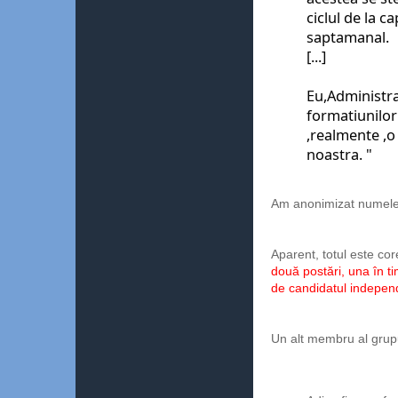
ciclul de la ca
saptamanal. 
[...]
Eu,Administra
formatiunilor 
,realmente ,o
noastra. 
"
Am anonimizat numele
Aparent, totul este core
două postări, una în t
de candidatul indepen
Un alt membru al grupul