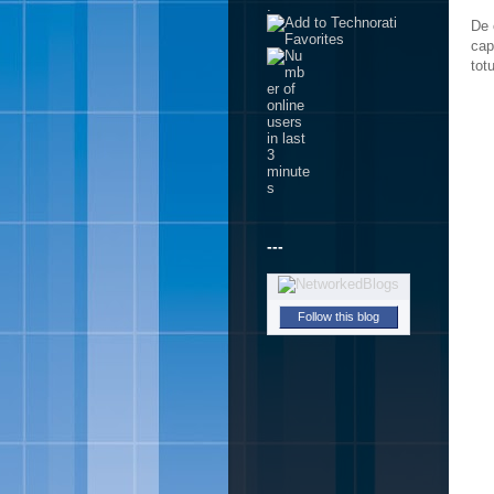
.
De 
cap
tot
---
Follow this blog