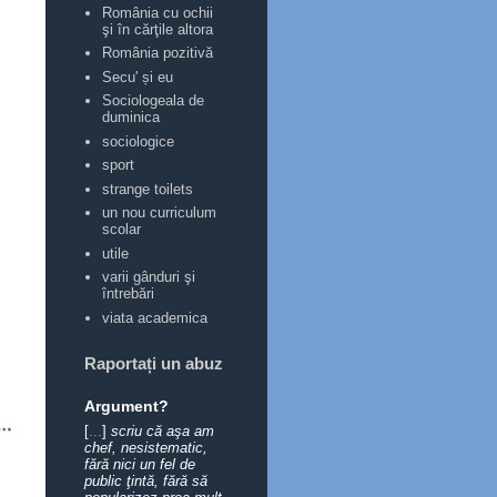
România cu ochii
şi în cărţile altora
România pozitivă
Secu' și eu
Sociologeala de
duminica
sociologice
sport
strange toilets
un nou curriculum
scolar
utile
varii gânduri şi
întrebări
viata academica
Raportați un abuz
Argument?
[
...
]
scriu că aşa am
chef, nesistematic,
fără nici un fel de
public ţintă, fără să