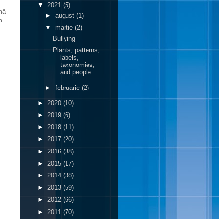
▼
2021
(5)
rmă
►
august
(1)
m
▼
martie
(2)
Bullying
Plants, patterns,
labels,
taxonomies,
and people
►
februarie
(2)
►
2020
(10)
►
2019
(6)
►
2018
(11)
►
2017
(20)
►
2016
(38)
►
2015
(17)
►
2014
(38)
►
2013
(59)
►
2012
(66)
►
2011
(70)