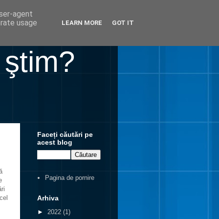
user-agent
erate usage
LEARN MORE
GOT IT
 ştim?
Faceți căutări pe
acest blog
ă
Pagina de pornire
e
ri
Arhiva
cel
►
2022
(1)