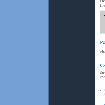
Eti
Loc
Po
Abo
Con
Sun
voc