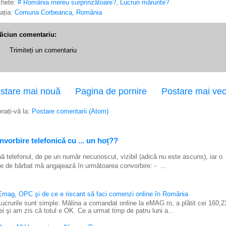
chete:
# România mereu surprinzătoare?
,
Lucruri mărunte?
ația:
Comuna Corbeanca, România
Niciun comentariu:
Trimiteți un comentariu
stare mai nouă
Pagina de pornire
Postare mai ve
nați-vă la:
Postare comentarii (Atom)
vorbire telefonică cu ... un hoț??
ă telefonul, de pe un număr necunoscut, vizibil (adică nu este ascuns), iar o
e de bărbat mă angajează în următoarea convorbire: - ...
Emag, OPC şi de ce e riscant să faci comenzi online în România
Lucrurile sunt simple: Mălina a comandat online la eMAG.ro, a plătit cei 160,2
lei şi am zis că totul e OK. Ce a urmat timp de patru luni a...