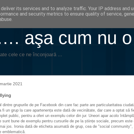
deliver its services and to analyze traffic. Your IP address and 
formance and security metrics to ensure quality of service, gen
abuse.
. aşa cum nu o
ate cele ce ne înconjoară ...
martie 2021
llying
l dintre grupurile de pe Facebook din care fac parte are particularitatea ciudat
a fi un grup la care apartenența este dată de vecinătate, dar care a optat să fi
plet public, pentru a oferi un exemplu celor din jur. Uneori apar acolo întâmplă
e sunt bune de exemplu pentru cursurile de pe la științe sociale, precum este 
mai jos. Ironia dată de eticheta asumată de grup, cea de "social community",
e emblematică.