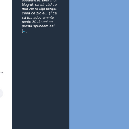
popularizez prea mult
blog-ul, ca să văd ce
mai zic şi alţii despre
ceea ce zic eu, şi ca
să îmi aduc aminte
peste 30 de ani ce
prostii spuneam azi.
[
...
]