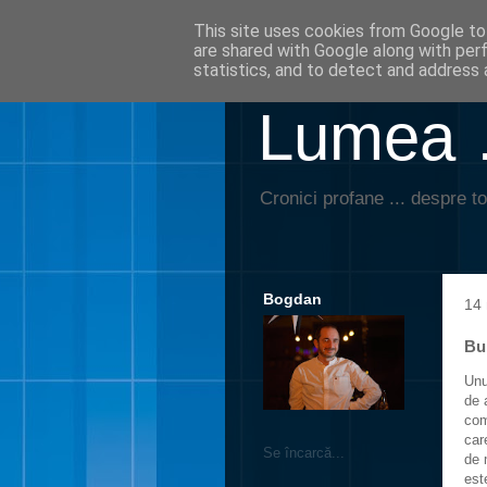
This site uses cookies from Google to 
are shared with Google along with per
statistics, and to detect and address 
Lumea …
Cronici profane ... despre to
Bogdan
14 
Bu
Unu
de 
com
car
Se încarcă...
de 
est