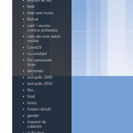
anunţul de aur
beer
beer and music
Belval
carti / reviste:
cronica profanului
cărţi ale unor autori
români
Covid19
cu sondajul
Din panseurile
Irinei
doctorate
exit-polls 2009
exit-polls 2014
film...
food
funny
furatul căciulii
gender
impresii de
calatorie
in English