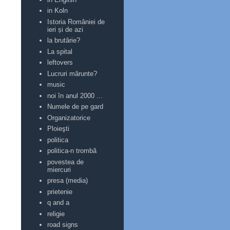
in Koln
Istoria României de
ieri și de azi
la brutărie?
La spital
leftovers
Lucruri mărunte?
music
noi în anul 2000 ...
Numele de pe gard
Organizatorice
Ploieşti
politica
politica-n trombă
povestea de
miercuri
presa (media)
prietenie
q and a
religie
road signs