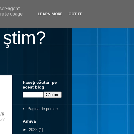
user-agent
erate usage
LEARN MORE
GOT IT
 ştim?
Faceți căutări pe
acest blog
Pagina de pornire
 Vă
ei?
Arhiva
►
2022
(1)