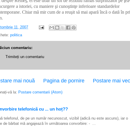
 despre Remeş, el este doar un soi de reziduu rămas surprinzător pe ţea
scurgere a istoriei, cu maniere şi cunoştinţe inferioare standardelor
temporane. Chiar mă mir cum de a reuşit să mai apară încă o dată în p
n.
tombrie 11, 2007
chete:
politica
Niciun comentariu:
Trimiteți un comentariu
stare mai nouă
Pagina de pornire
Postare mai ve
nați-vă la:
Postare comentarii (Atom)
vorbire telefonică cu ... un hoț??
ă telefonul, de pe un număr necunoscut, vizibil (adică nu este ascuns), iar o
e de bărbat mă angajează în următoarea convorbire: - ...