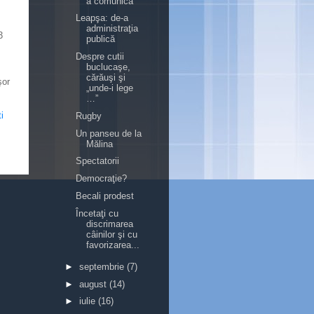
a comunica
Leapşa: de-a
administraţia
3
publică
Despre cutii
buclucaşe,
cărăuşi şi
şor
„unde-i lege
…”
i
Rugby
Un panseu de la
Mălina
Spectatorii
Democraţie?
Becali prodest
Încetaţi cu
discrimarea
câinilor şi cu
favorizarea...
►
septembrie
(7)
►
august
(14)
►
iulie
(16)