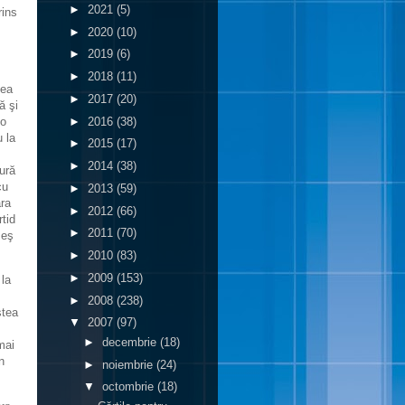
►
2021
(5)
rins
►
2020
(10)
►
2019
(6)
►
2018
(11)
tea
►
2017
(20)
ă şi
►
2016
(38)
 o
u la
►
2015
(17)
►
2014
(38)
ură
cu
►
2013
(59)
ara
►
2012
(66)
tid
►
2011
(70)
meş
►
2010
(83)
►
2009
(153)
 la
►
2008
(238)
stea
▼
2007
(97)
►
decembrie
(18)
mai
n
►
noiembrie
(24)
▼
octombrie
(18)