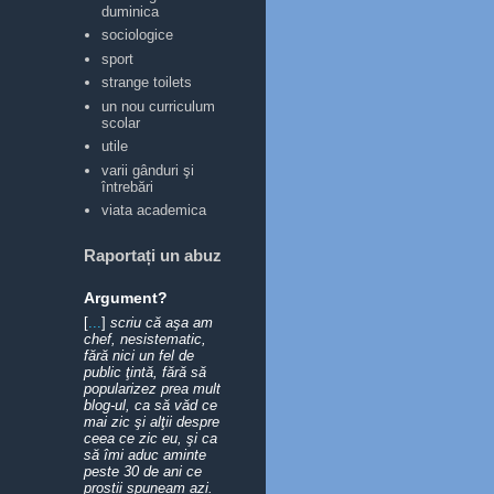
duminica
sociologice
sport
strange toilets
un nou curriculum
scolar
utile
varii gânduri şi
întrebări
viata academica
Raportați un abuz
Argument?
[
...
]
scriu că aşa am
chef, nesistematic,
fără nici un fel de
public ţintă, fără să
popularizez prea mult
blog-ul, ca să văd ce
mai zic şi alţii despre
ceea ce zic eu, şi ca
să îmi aduc aminte
peste 30 de ani ce
prostii spuneam azi.