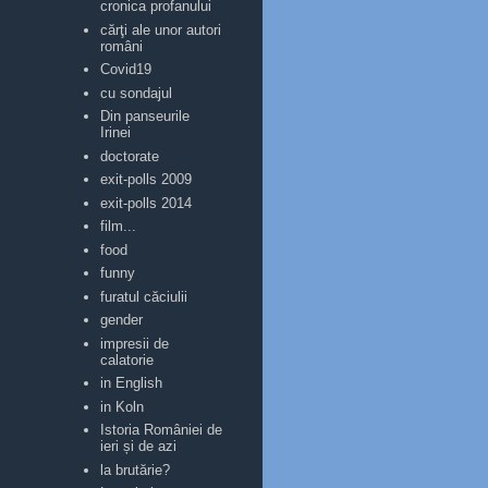
cronica profanului
cărţi ale unor autori
români
Covid19
cu sondajul
Din panseurile
Irinei
doctorate
exit-polls 2009
exit-polls 2014
film...
food
funny
furatul căciulii
gender
impresii de
calatorie
in English
in Koln
Istoria României de
ieri și de azi
la brutărie?