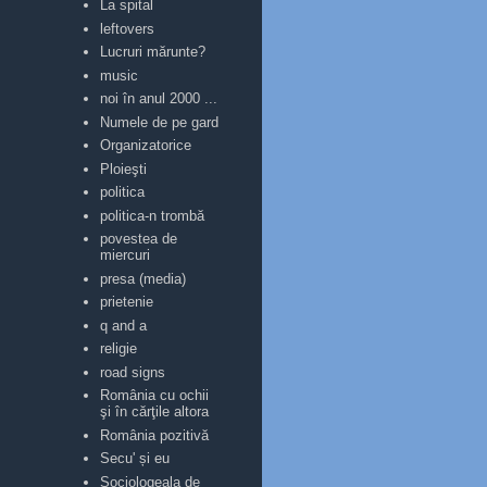
La spital
leftovers
Lucruri mărunte?
music
noi în anul 2000 ...
Numele de pe gard
Organizatorice
Ploieşti
politica
politica-n trombă
povestea de
miercuri
presa (media)
prietenie
q and a
religie
road signs
România cu ochii
şi în cărţile altora
România pozitivă
Secu' și eu
Sociologeala de