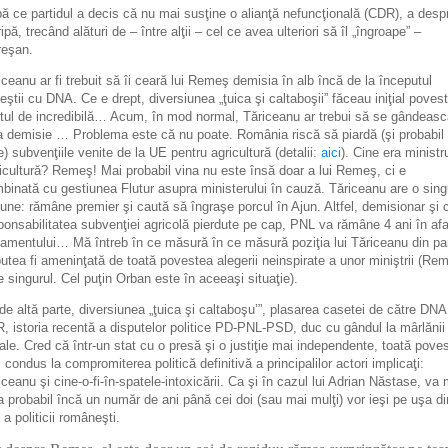
ă ce partidul a decis că nu mai susţine o alianţă nefuncţională (CDR), a desp
ripă, trecând alături de – între alţii – cel ce avea ulteriori să îl „îngroape” –
eşan.
iceanu ar fi trebuit să îi ceară lui Remeş demisia în alb încă de la începutul
eştii cu DNA. Ce e drept, diversiunea „ţuica şi caltaboşii” făceau iniţial poves
tul de incredibilă… Acum, în mod normal, Tăriceanu ar trebui să se gândeasc
la demisie … Problema este că nu poate. România riscă să piardă (şi probabil
e) subvenţiile venite de la UE pentru agricultură (detalii:
aici
). Cine era ministr
icultură? Remeş! Mai probabil vina nu este însă doar a lui Remeş, ci e
binată cu gestiunea Flutur asupra ministerului în cauză. Tăriceanu are o sing
iune: rămâne premier şi caută să îngraşe porcul în Ajun. Altfel, demisionar şi 
ponsabilitatea subvenţiei agricolă pierdute pe cap, PNL va rămâne 4 ani în af
lamentului… Mă întreb în ce măsură în ce măsură poziţia lui Tăriceanu din par
putea fi ameninţată de toată povestea alegerii neinspirate a unor miniştrii (Re
e singurul. Cel puţin Orban este în aceeaşi situaţie).
de altă parte, diversiunea „ţuica şi caltaboşu’”, plasarea casetei de către DNA
, istoria recentă a disputelor politice PD-PNL-PSD, duc cu gândul la mârlănii
gale. Cred că într-un stat cu o presă şi o justiţie mai independente, toată pove
fi condus la compromiterea politică definitivă a principalilor actori implicaţi:
iceanu şi cine-o-fi-în-spatele-intoxicării. Ca şi în cazul lui Adrian Năstase, va 
a probabil încă un număr de ani până cei doi (sau mai mulţi) vor ieşi pe uşa di
 a politicii româneşti.