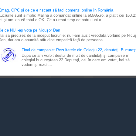
Emag, OPC şi de ce e riscant să faci comenzi online în România
Lucrurile sunt simple: Mălina a comandat online la eMAG.ro, a plătit cei 160,2
lei şi am zis că totul e OK. Ce a urmat timp de patru luni a...
De ce NU l-aş vota pe Nicuşor Dan
Hai să precizez de la început lucrurile: nu l-am auzit vreodată vorbind pe Nicu
Dan, dar am o anumită atitudine empatică faţă de persoana...
Final de campanie: Rezultatele din Colegiu 22, deputaţi, Bucureşt
După ce am vorbit destul de mult de candidaţi şi campanie în
colegiul bucureştean 22 Deputaţi, cel în care am votat, hai să
vedem şi rezult...