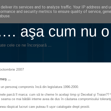
deliver its services and to analyze traffic. Your IP address and 
formance and security metrics to ensure quality of service, gen
abuse.
. aşa cum nu o
ate cele ce ne înconjoară ...
octombrie 2007
meş ...
 un personaj compromis încă din legislatura 1996-2000.
ele parcă îl marca: cum să te cheme în acelaşi timp şi Decebal şi Traian??
i seama ce mai bătălii interne avea de dus în căutarea compromisului toleranţ
nea răspicat lucruri care puteau fi uşor catalogate drept prostii.