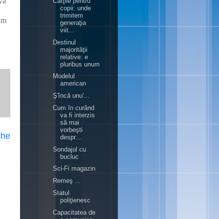
va
Cărţile pentru
copii: unde
trimitem
rim
generaţia
viit...
Destinul
majorităţii
relative: e
pluribus unum
Modelul
american
Ş'încă unu'...
Cum în curând
va fi interzis
să mai
vorbeşti
che
despr...
Sondajul cu
bucluc
Sci-Fi magazin
Remeş ...
Statul
poliţienesc
Capacitatea de