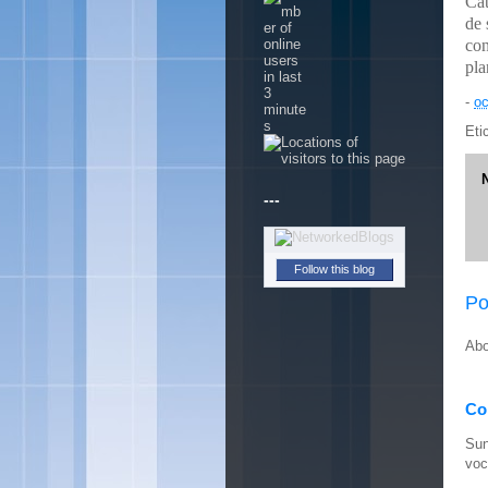
Cât
de 
con
pla
-
oc
Eti
---
Follow this blog
Po
Abo
Con
Sun
voc