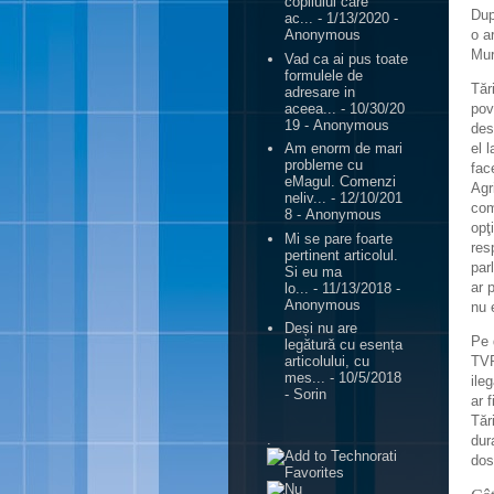
copilului care
Dup
ac...
- 1/13/2020
-
o a
Anonymous
Mur
Vad ca ai pus toate
formulele de
Tăr
adresare in
aceea...
- 10/30/20
pov
19
- Anonymous
des
el 
Am enorm de mari
probleme cu
fac
eMagul. Comenzi
Agr
neliv...
- 12/10/201
com
8
- Anonymous
opţ
Mi se pare foarte
res
pertinent articolul.
par
Si eu ma
ar 
lo...
- 11/13/2018
-
Anonymous
nu 
Deși nu are
Pe 
legătură cu esența
TVR
articolului, cu
mes...
- 10/5/2018
ile
- Sorin
ar 
Tăr
.
dur
dos