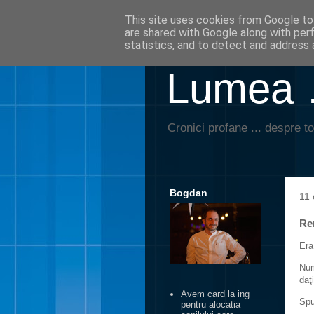
This site uses cookies from Google to 
are shared with Google along with per
statistics, and to detect and address 
Lumea …
Cronici profane ... despre to
Bogdan
11 
Re
Era
Num
daţ
Avem card la ing
Spu
pentru alocatia