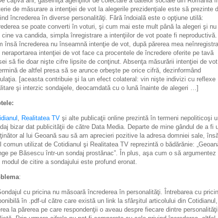
De câţiva ani, găselniţa agenţiilor de colectare a datelor sociale din România î
erie de măsurare a intenţiei de vot la alegerile prezidenţiale este să prezinte 
vind încrederea în diverse personalităţi. Fără îndoială este o opţiune utilă:
rederea se poate converti în voturi, şi cum mai este mult până la alegeri şi nu
e cine va candida, simpla înregistrare a intenţiilor de vot poate fi neproductivă.
 însă încrederea nu înseamnă intenţie de vot, după părerea mea neînregistr
 neraportarea intenţiei de vot face ca procentele de încredere oferite pe tavă
sei să fie doar nişte cifre lipsite de conţinut. Absenţa măsurării intenţiei de vot
ermină de altfel presa să se arunce orbeşte pe orice cifră, dezinformând
ulaţia. [aceasta contribuie şi la un efect colateral: vin nişte indivizi cu reflexe
alitare şi interzic sondajele, deocamdată cu o lună înainte de alegeri …]
tele:
idianul
,
Realitatea TV
şi alte publicaţii online prezintă în termeni nepoliticoşi 
daj bizar dat publicităţii de către Data Media. Departe de mine gândul de a fi 
ţinător al lui Geoană sau să am aprecieri pozitive la adresa domniei sale, îns
lul comun utilizat de Cotidianul şi Realitatea TV reprezintă o bădărănie: „Geoană
nge pe Băsescu într-un sondaj prostănac”. În plus, aşa cum o să argumentez
, modul de citire a sondajului este profund eronat.
oblema
:
Sondajul cu pricina nu măsoară încrederea în personalităţi. Întrebarea cu prici
ponibilă în .pdf-ul către care există un link la sfârşitul articolului din Cotidianul
erea la părerea pe care respondenţii o aveau despre fiecare dintre personalităţi