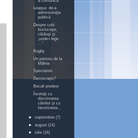
a comunica
Leapşa: de-a
administraţia
publică
Despre cutii
buclucaşe,
cărăuşi şi
„unde-i lege
…”
Rugby
Un panseu de la
Mălina
Spectatorii
Democraţie?
Becali prodest
Încetaţi cu
discrimarea
câinilor şi cu
favorizarea...
►
septembrie
(7)
►
august
(14)
►
iulie
(16)