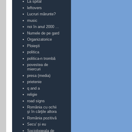
La spital
leftovers
Lucruri mărunte?
music
noi în anul 2000 ...
Numele de pe gard
Organizatorice
Ploieşti
politica
politica-n trombă
povestea de
miercuri
presa (media)
prietenie
q and a
religie
road signs
România cu ochii
şi în cărţile altora
România pozitivă
Secu' și eu
Sociologeala de