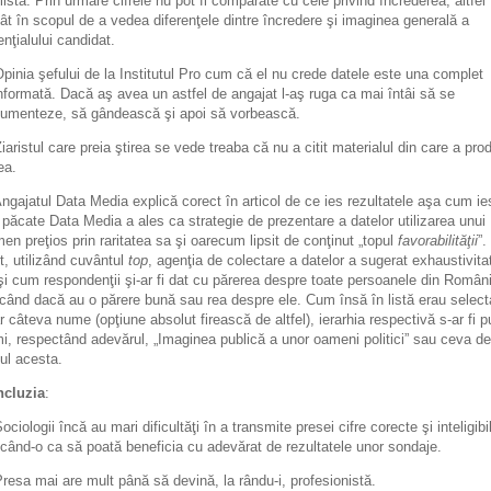
 listă. Prin urmare cifrele nu pot fi comparate cu cele privind încrederea, altfel
ât în scopul de a vedea diferenţele dintre încredere şi imaginea generală a
enţialului candidat.
Opinia şefului de la Institutul Pro cum că el nu crede datele este una complet
nformată. Dacă aş avea un astfel de angajat l-aş ruga ca mai întâi să se
umenteze, să gândească şi apoi să vorbească.
Ziaristul care preia ştirea se vede treaba că nu a citit materialul din care a pro
ea.
Angajatul Data Media explică corect în articol de ce ies rezultatele aşa cum ie
 păcate Data Media a ales ca strategie de prezentare a datelor utilizarea unui
men preţios prin raritatea sa şi oarecum lipsit de conţinut „topul
favorabilităţii
”.
t, utilizând cuvântul
top
, agenţia de colectare a datelor a sugerat exhaustivita
şi cum respondenţii şi-ar fi dat cu părerea despre toate persoanele din Român
icând dacă au o părere bună sau rea despre ele. Cum însă în listă erau select
r câteva nume (opţiune absolut firească de altfel), ierarhia respectivă s-ar fi p
i, respectând adevărul, „Imaginea publică a unor oameni politici” sau ceva de
ul acesta.
cluzia
:
Sociologii încă au mari dificultăţi în a transmite presei cifre corecte şi inteligibi
când-o ca să poată beneficia cu adevărat de rezultatele unor sondaje.
Presa mai are mult până să devină, la rându-i, profesionistă.