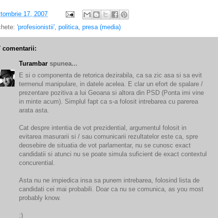
tombrie 17, 2007
chete:
'profesionistii'
,
politica
,
presa (media)
7 comentarii:
Turambar
spunea...
E si o componenta de retorica dezirabila, ca sa zic asa si sa evit
termenul manipulare, in datele acelea. E clar un efort de spalare /
prezentare pozitiva a lui Geoana si altora din PSD (Ponta imi vine
in minte acum). Simplul fapt ca s-a folosit intrebarea cu parerea
arata asta.
Cat despre intentia de vot prezidential, argumentul folosit in
evitarea masurarii si / sau comunicarii rezultatelor este ca, spre
deosebire de situatia de vot parlamentar, nu se cunosc exact
candidatii si atunci nu se poate simula suficient de exact contextul
concurential.
Asta nu ne impiedica insa sa punem intrebarea, folosind lista de
candidati cei mai probabili. Doar ca nu se comunica, as you most
probably know.
:)