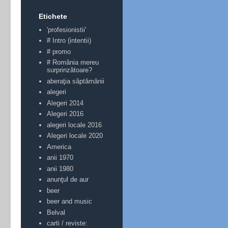
Etichete
'profesionistii'
# Intro (intentii)
# promo
# România mereu
surprinzătoare?
aberaţia săptămânii
alegeri
Alegeri 2014
Alegeri 2016
alegeri locale 2016
Alegeri locale 2020
America
anii 1970
anii 1980
anunţul de aur
beer
beer and music
Belval
carti / reviste: