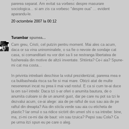
parerea separat. Am evitat sa vorbesc despre masurare
sociologica... si am zis ca vorbesc "despre oua" ... evident
aparandu-le.
20 octombrie 2007 la 00:12
Turambar
spunea...
Cam greu, Cristi, cel putzin pentru moment. Mai ales ca acum,
daca or sa vina uninominalele, o sa fie o nevoie de sondaje cat
casa, si comanditarii nu vor dori sa li se restranga libertatea de
fushereala din motive de altzii inventate. Shtiinta? Ce-i aia? Spune-
mi cat ma costa...
In privinta intrebarii deschise la votul prezidentzial, parerea mea e
ca bulibasheala risca sa fie si mai mare. Obtzii atat de multe
nesenereuri incat nu prea ii mai vad rostul. E ca si cum te-ai duce
la om sa-l intrebi: Daca tzi s-ar oferi o anumita bautura, de o
anumita culoare si de un anumit gust, dar pe care nu pot sa tzi le
dezvalui acum, ce-ai alege: aia de pe raftul de sus sau aia de pe
raftul din dreapta? Aia din sticla verde sau aia cu eticheta de
plastic? Iar omul o sa ridice sictirit din umeri shi o sa intrebe: bine,
ma, zi-mi ce-mi dai de baut: vin sau tzuica? Pepsi sau Cola? Ca
pe urma itzi spun eu pe care o aleg.