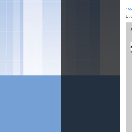
-
oc
Eti