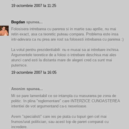
19 octombrie 2007 la 11:25
Bogdan
spunea...
Folosisera intrebarea cu parerea si in martie sau aprilie, nu mai
retin exact, asa ca teoretic puteau compara. Problema este insa
intr-adevara ca nu prea are rost sa folosesti intrebarea cu parerea :)
La votul pentru prezidentiabili: nu e musai sa ai intrebare inchisa.
Argumentele teoretice de a folosi o intrebare deschisa mai ales
atunci cand esti la distanta mare de alegeri cred ca sunt mai
puternice.
19 octombrie 2007 la 16:05
Anonim spunea...
Mi se pare lamentabil ce se intampla cu masurarea pe zona de
politic. In plina "reglementare" care INTERZICE CUNOASTEREA
intentiei de vot argumentand ca-s neserioase.
Avem "specialisti" care ies pe piata cu topuri gen cel mai
frumos/urat politician, sau acest top de pareri comparat cu
incredere.