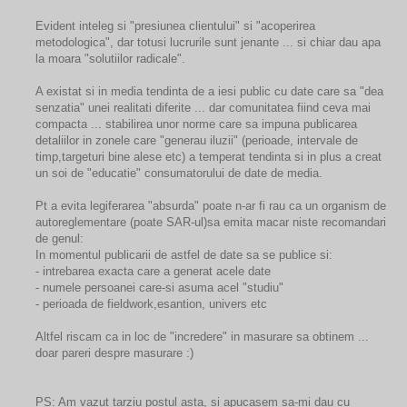
Evident inteleg si "presiunea clientului" si "acoperirea
metodologica", dar totusi lucrurile sunt jenante ... si chiar dau apa
la moara "solutiilor radicale".
A existat si in media tendinta de a iesi public cu date care sa "dea
senzatia" unei realitati diferite ... dar comunitatea fiind ceva mai
compacta ... stabilirea unor norme care sa impuna publicarea
detaliilor in zonele care "generau iluzii" (perioade, intervale de
timp,targeturi bine alese etc) a temperat tendinta si in plus a creat
un soi de "educatie" consumatorului de date de media.
Pt a evita legiferarea "absurda" poate n-ar fi rau ca un organism de
autoreglementare (poate SAR-ul)sa emita macar niste recomandari
de genul:
In momentul publicarii de astfel de date sa se publice si:
- intrebarea exacta care a generat acele date
- numele persoanei care-si asuma acel "studiu"
- perioada de fieldwork,esantion, univers etc
Altfel riscam ca in loc de "incredere" in masurare sa obtinem ...
doar pareri despre masurare :)
PS: Am vazut tarziu postul asta, si apucasem sa-mi dau cu