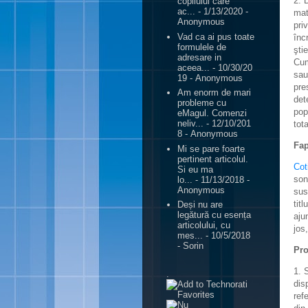
2. 
copilului care
ac...
- 1/13/2020
-
mat
Anonymous
pri
Vad ca ai pus toate
înc
formulele de
şti
adresare in
Cum
aceea...
- 10/30/20
sau
19
- Anonymous
pre
Am enorm de mari
det
probleme cu
pop
eMagul. Comenzi
neliv...
- 12/10/201
tot
8
- Anonymous
Fap
Mi se pare foarte
pertinent articolul.
Cot
Si eu ma
son
lo...
- 11/13/2018
-
Anonymous
sus
tit
Deși nu are
legătură cu esența
aju
articolului, cu
jos
mes...
- 10/5/2018
- Sorin
Pr
1. 
.
dis
ref