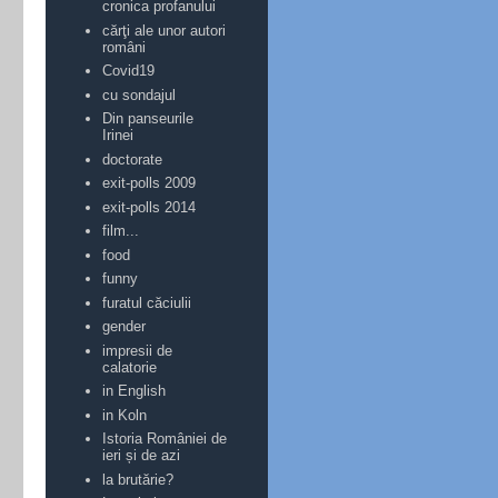
cronica profanului
cărţi ale unor autori
români
Covid19
cu sondajul
Din panseurile
Irinei
doctorate
exit-polls 2009
exit-polls 2014
film...
food
funny
furatul căciulii
gender
impresii de
calatorie
in English
in Koln
Istoria României de
ieri și de azi
la brutărie?