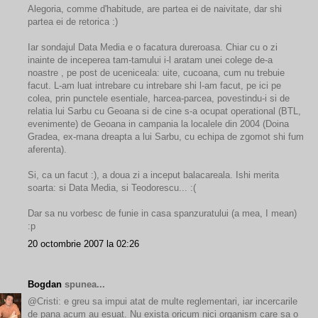
Alegoria, comme d'habitude, are partea ei de naivitate, dar shi
partea ei de retorica :)
Iar sondajul Data Media e o facatura dureroasa. Chiar cu o zi
inainte de inceperea tam-tamului i-l aratam unei colege de-a
noastre , pe post de uceniceala: uite, cucoana, cum nu trebuie
facut. L-am luat intrebare cu intrebare shi l-am facut, pe ici pe
colea, prin punctele esentiale, harcea-parcea, povestindu-i si de
relatia lui Sarbu cu Geoana si de cine s-a ocupat operational (BTL,
evenimente) de Geoana in campania la localele din 2004 (Doina
Gradea, ex-mana dreapta a lui Sarbu, cu echipa de zgomot shi fum
aferenta).
Si, ca un facut :), a doua zi a inceput balacareala. Ishi merita
soarta: si Data Media, si Teodorescu... :(
Dar sa nu vorbesc de funie in casa spanzuratului (a mea, I mean)
:p
20 octombrie 2007 la 02:26
Bogdan
spunea...
@Cristi: e greu sa impui atat de multe reglementari, iar incercarile
de pana acum au esuat. Nu exista oricum nici organism care sa o