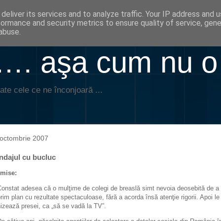
deliver its services and to analyze traffic. Your IP address and 
formance and security metrics to ensure quality of service, gen
abuse.
. aşa cum nu o
ate cele ce ne înconjoară ...
octombrie 2007
ndajul cu bucluc
mise:
Constat adesea că o mulţime de colegi de breaslă simt nevoia deosebită de a 
prim plan cu rezultate spectaculoase, fără a acorda însă atenţie rigorii. Apoi le
nizează presei, ca „să se vadă la TV”.