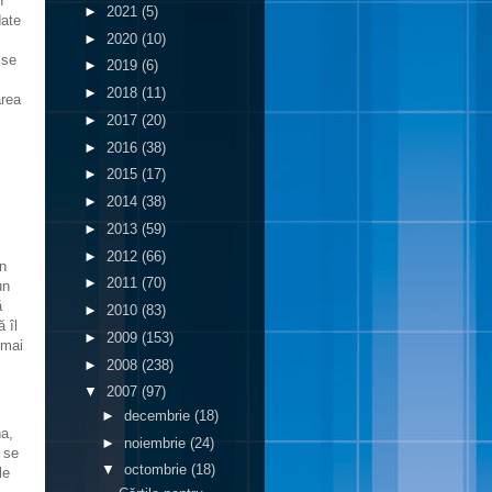
n
►
2021
(5)
date
►
2020
(10)
 se
►
2019
(6)
►
2018
(11)
area
►
2017
(20)
►
2016
(38)
►
2015
(17)
►
2014
(38)
►
2013
(59)
►
2012
(66)
un
►
2011
(70)
un
ă
►
2010
(83)
 îl
►
2009
(153)
 mai
►
2008
(238)
▼
2007
(97)
►
decembrie
(18)
na,
►
noiembrie
(24)
, se
▼
octombrie
(18)
le