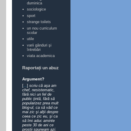
duminica
sociologice
sport
strange toilets
un nou curriculum
scolar
utile
varii gânduri şi
întrebări
viata academica
Raportați un abuz
Argument?
[
...
]
scriu că aşa am
chef, nesistematic,
fără nici un fel de
public ţintă, fără să
popularizez prea mult
blog-ul, ca să văd ce
mai zic şi alţii despre
ceea ce zic eu, şi ca
să îmi aduc aminte
peste 30 de ani ce
prostii spuneam azi.