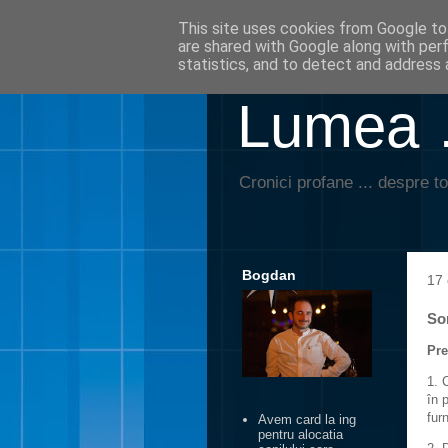
This site uses cookies from Google to 
are shared with Google along with per
statistics, and to detect and address 
Lumea …
Cronici profane ... despre to
Bogdan
17 
So
Pre
1. 
în 
fur
Avem card la ing
pentru alocatia