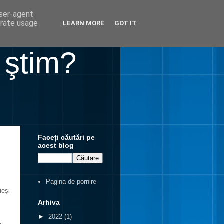
user-agent
erate usage
LEARN MORE
GOT IT
 ştim?
Faceți căutări pe
acest blog
Pagina de pornire
ieşi
Arhiva
►
2022
(1)