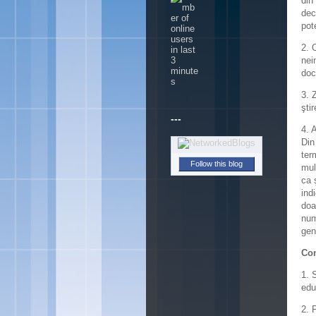
din
dec
pot
2. 
nei
doc
3. 
ştir
---
4. 
Din
ter
Follow this blog
mul
ca 
ind
doa
num
gen
Con
1. 
edu
2. 