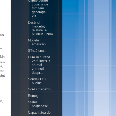
Cărţile pentru
copii: unde
trimitem
generaţia
viit...
Destinul
majorităţii
relative: e
pluribus unum
dus
Modelul
american
s.
Ş'încă unu'...
 Mai
Cum în curând
va fi interzis
tea,
să mai
ia,
vorbeşti
ate
despr...
utut
Sondajul cu
bucluc
Sci-Fi magazin
Remeş ...
le,
Statul
poliţienesc
Capacitatea de