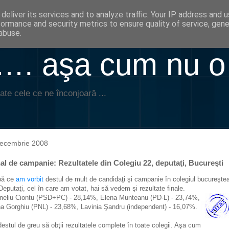
deliver its services and to analyze traffic. Your IP address and 
formance and security metrics to ensure quality of service, gen
abuse.
. aşa cum nu o
ate cele ce ne înconjoară ...
decembrie 2008
al de campanie: Rezultatele din Colegiu 22, deputaţi, Bucureşti
pă ce
am vorbit
destul de mult de candidaţi şi campanie în colegiul bucureşte
Deputaţi, cel în care am votat, hai să vedem şi rezultate finale.
neliu Ciontu (PSD+PC) - 28,14%, Elena Munteanu (PD-L) - 23,74%,
na Gorghiu (PNL) - 23,68%, Lavinia Şandru (independent) - 16,07%.
destul de greu să obţii rezultatele complete în toate colegii. Aşa cum