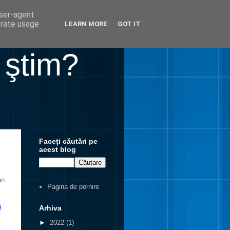
user-agent
erate usage
LEARN MORE
GOT IT
 ştim?
Faceți căutări pe
acest blog
an
Pagina de pornire
Arhiva
►
2022
(1)