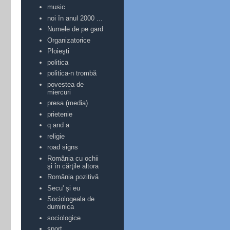
music
noi în anul 2000 ...
Numele de pe gard
Organizatorice
Ploieşti
politica
politica-n trombă
povestea de
miercuri
presa (media)
prietenie
q and a
religie
road signs
România cu ochii
şi în cărţile altora
România pozitivă
Secu' și eu
Sociologeala de
duminica
sociologice
sport