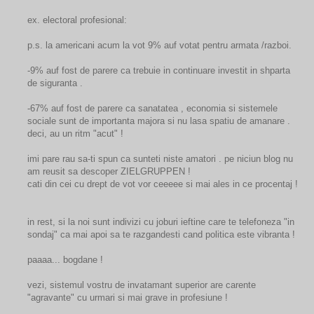
ex. electoral profesional:
p.s. la americani acum la vot 9% auf votat pentru armata /razboi.
-9% auf fost de parere ca trebuie in continuare investit in shparta
de siguranta .
-67% auf fost de parere ca sanatatea , economia si sistemele
sociale sunt de importanta majora si nu lasa spatiu de amanare .
deci, au un ritm "acut" !
imi pare rau sa-ti spun ca sunteti niste amatori . pe niciun blog nu
am reusit sa descoper ZIELGRUPPEN !
cati din cei cu drept de vot vor ceeeee si mai ales in ce procentaj !
in rest, si la noi sunt indivizi cu joburi ieftine care te telefoneza "in
sondaj" ca mai apoi sa te razgandesti cand politica este vibranta !
paaaa... bogdane !
vezi, sistemul vostru de invatamant superior are carente
"agravante" cu urmari si mai grave in profesiune !