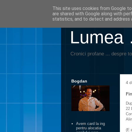
This site uses cookies from Google to 
are shared with Google along with per
statistics, and to detect and address 
Lumea …
Cronici profane ... despre to
Bogdan
4 
Fin
Du
22 
Cor
Ali
Avem card la ing
pentru alocatia
(E 