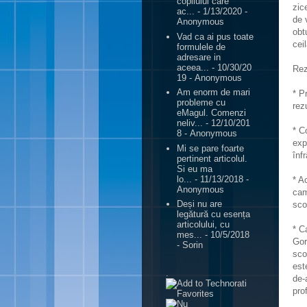
copilului care
zic
ac...
- 1/13/2020
-
de 
Anonymous
obt
Vad ca ai pus toate
ceil
formulele de
adresare in
aceea...
- 10/30/20
Rez
19
- Anonymous
Am enorm de mari
* P
probleme cu
rez
eMagul. Comenzi
neliv...
- 12/10/201
* C
8
- Anonymous
exp
Mi se pare foarte
înf
pertinent articolul.
Si eu ma
lo...
- 11/13/2018
-
* A
Anonymous
cam
Deși nu are
sco
legătură cu esența
articolului, cu
* C
mes...
- 10/5/2018
Gor
- Sorin
sco
est
.
de-
pro