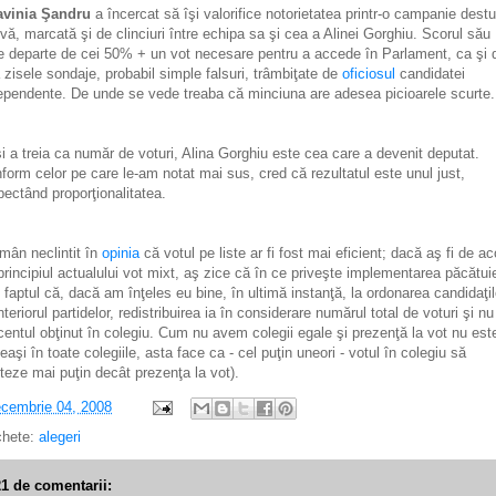
avinia Şandru
a încercat să îşi valorifice notorietatea printr-o campanie destu
ivă, marcată şi de clinciuri între echipa sa şi cea a Alinei Gorghiu. Scorul său
e departe de cei 50% + un vot necesare pentru a accede în Parlament, ca şi 
 zisele sondaje, probabil simple falsuri, trâmbiţate de
oficiosul
candidatei
ependente. De unde se vede treaba că minciuna are adesea picioarele scurte.
i a treia ca număr de voturi, Alina Gorghiu este cea care a devenit deputat.
form celor pe care le-am notat mai sus, cred că rezultatul este unul just,
pectând proporţionalitatea.
mân neclintit în
opinia
că votul pe liste ar fi fost mai eficient; dacă aş fi de ac
principiul actualului vot mixt, aş zice că în ce priveşte implementarea păcătui
n faptul că, dacă am înţeles eu bine, în ultimă instanţă, la ordonarea candidaţil
interiorul partidelor, redistribuirea ia în considerare numărul total de voturi şi nu
centul obţinut în colegiu. Cum nu avem colegii egale şi prezenţă la vot nu est
eaşi în toate colegiile, asta face ca - cel puţin uneori - votul în colegiu să
teze mai puţin decât prezenţa la vot).
cembrie 04, 2008
chete:
alegeri
21 de comentarii: