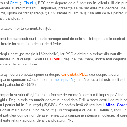
eau şi
Cristi
şi
Claudiu
, BEC este departe de a fi pătruns în Mileniul III din pu
vedere al informatizării. Dimpotrivă, prezenţa sa pe net este mai degrabă una
uză, lipsită de transparenţă :( Prin urmare nu am reuşit să aflu ce s-a petrecu
alţi candidaţi.)
ultatele merită comentate niţel:
rimii trei candidaţi sunt foarte aproape unul de celălalt. Interpretate în context,
ultatele lor sunt însă destul de diferite.
olegiul este „pe moşia lui Vanghelie”, iar PSD a obţinut o treime din voturile
rimate în Bucureşti. Scorul lui
Ciontu
, deşi cel mai mare, indică mai degrabă
rângere decât o victorie.
celaşi lucru se poate spune şi despre
candidata PDL
, cea despre a cărei
panie spuneam că este cel mult
neinspirată
şi al cărei rezultat este mult sub
rul partidului (37,55%).
ampania susţinută (şi începută înainte de vreme!) pare a o fi impus pe Alina
ghiu. Deşi a treia ca număr de voturi, candidata PNL a scos destul de mult p
rul partidului în Bucureşti (15,84%). Să notăm însă că rezultatul
Alinei Gorg
e chiar mai valoros, fiind de privit şi în comparaţie cu cel al Laviniei Şandru, c
al patrulea competitor, de asemenea cu o campanie intensă în colegiu, al căre
fil este relativ apropiat de al candidatului PNL.