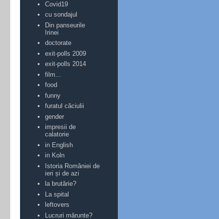
Covid19
cu sondajul
Din panseurile
Irinei
doctorate
exit-polls 2009
exit-polls 2014
film...
food
funny
furatul căciulii
gender
impresii de
calatorie
in English
in Koln
Istoria României de
ieri și de azi
la brutărie?
La spital
leftovers
Lucruri mărunte?