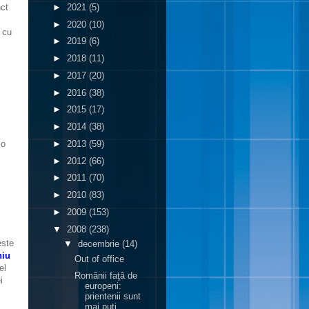
►
2021
(5)
nct
►
2020
(10)
t cu
►
2019
(6)
►
2018
(11)
►
2017
(20)
►
2016
(38)
►
2015
(17)
►
2014
(38)
►
2013
(59)
 o
►
2012
(66)
►
2011
(70)
►
2010
(83)
►
2009
(153)
▼
2008
(238)
este
▼
decembrie
(14)
hiu
Out of office
el
Românii faţă de
i
europeni:
prientenii sunt
mai puţi...