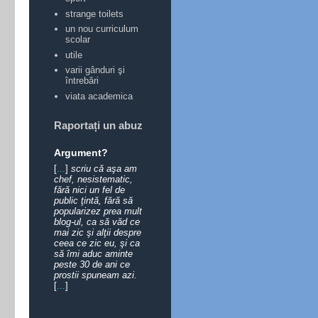
strange toilets
un nou curriculum
scolar
utile
varii gânduri şi
întrebări
viata academica
Raportați un abuz
Argument?
[
...
]
scriu că aşa am
chef, nesistematic,
fără nici un fel de
public ţintă, fără să
popularizez prea mult
blog-ul, ca să văd ce
mai zic şi alţii despre
ceea ce zic eu, şi ca
să îmi aduc aminte
peste 30 de ani ce
prostii spuneam azi.
[
...
]