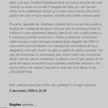
Apoi, ţi-ai pus vreodată întrebarea dacă nu cumva lucrurile de care
vorbeşti tu acolo nu se află în bagajul de fapte pe care fiecare
dintre noi le stăpâneşte binişor şi nu mai simte nevoia să le facă
publice de câte ori face analize, simplificând astfel comunicarea?
Pe urmă, agenţiile de colectare a datelor de la noi pot face publice
analize de contigenţă de genul celor pe care le pomeneşti doar în
măsura în care proprietarul datelor (adică cel care a plătit pentru a
fi colectate) permite acest lucru. Poate ai observat că invocam
zilele trecute o carte întreagă produsă după alegerile din 2004 în
care autorii discută despre vot, intenţşie de vot (înainte de ziua
alegerilro) i exit poll. Acolo vei găsi şi astfel de analize primare. Vei
găsi de asemenea şi numeroase alte anlize multe mai complicate
decât cele pe care le menţionezi şi despre care îţi pot spune că fac
parte din epoca romantică (sau copilăria) analizelor statistice. Azi
există tehnici de analiză care pemit mult mai mult decât al tău
ZIELGRUPPEN.
Bref, părerea mea este că te cam grăbeşti în a trage concluzii.
4 decembrie 2008 la 16:38
Bogdan
spunea...