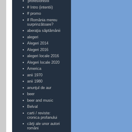
'profesionistii'
# Intro (intentii)
# promo
# România mereu
surprinzătoare?
aberaţia săptămânii
alegeri
Alegeri 2014
Alegeri 2016
alegeri locale 2016
Alegeri locale 2020
America
anii 1970
anii 1980
anunţul de aur
beer
beer and music
Belval
carti / reviste:
cronica profanului
cărţi ale unor autori
români