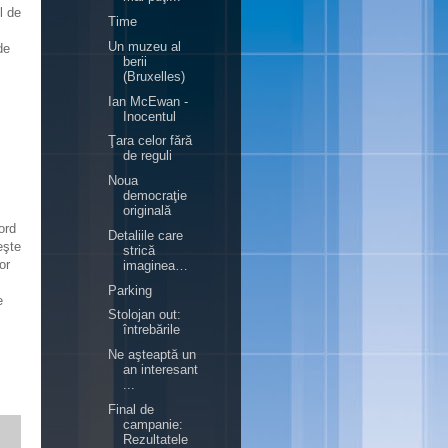
l de
Time
Un muzeu al
de
berii
(Bruxelles)
Ian McEwan -
Inocentul
Ţara celor fără
de reguli
Noua
democraţie
originală
ord
Detaliile care
eşte
strică
or
imaginea…
Parking
e
Stolojan out:
întrebările
Ne aşteaptă un
an interesant
...
Final de
campanie:
Rezultatele