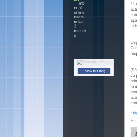
*
L
act
est
aşa
ind
Deş
Con
---
res
(Ră
Follow this blog
cu 
pri
în 
pro
ace
con
-
de
Eti