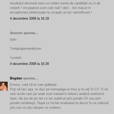
rezultatul electoral este ca vorbiti numai de candidati nu si de
votanti ! voi poporul sunt cam null ! deci , nici macar in
acceptiunea intelectuala nu ocupati un loc semnificant !
4 decembrie 2008 la 16:19
Anonim spunea...
typo :
*zielgruppenanalysen
*sunteti
4 decembrie 2008 la 16:28
Bogdan
spunea...
Emma, cred că te cam grăbeşti.
Poţi să faci aşa: te duci pe homepage-ul meu şi te uiţi în CV. O să
vezi acolo cam pe unde sunt trained în tehnici analiză statistică.
Apoi, dai jos de pe net ce am publicat prin jurnale ISI sau prin
jurnale româneşti. După ce închei evaluarea te decizi în ce măsură
ştiu sau nu ştiu despre ce vorbesc.