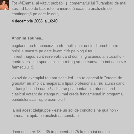
Tot @Emma: ai văzut probabil şi comentariul lui Turambar, de mai
sus. El face de fapt referire indirectă exact la analizele de
contingenţă pe care le cauţi...
4 decembrie 2008 la 16:40
Anonim spunea...
bogdane, eu te apreciez foarte mult. sunt unele diferente intre
opiniile noastre pe care le-am citit pe blogul tau !
in rest , sigur, sunt rezervata cand domnii glasuiesc aristocratic -
controvers - sa spun asa . ma retrag sa nu cumva sa imi dauneze
farmecului :).
vizavi de exemplul tau am scris ieri . sa te gasesti in "eroare de
grasala" nu implica neaparat o lipsa profesionala : nu atunci cand
iti faci jobul a la carte ! adica se poate intampla atunci cand
clasicul votant de stanga nu mai crede fundamental in programa
pardidului sau - spre exemplu !
la noi acest zielgruppe - este un soi de condito sine qua non -
intrucat ai ajuta pe analisti sa constate :
daca cei intre 18 si 35 in procent de 75 la suta isi doresc