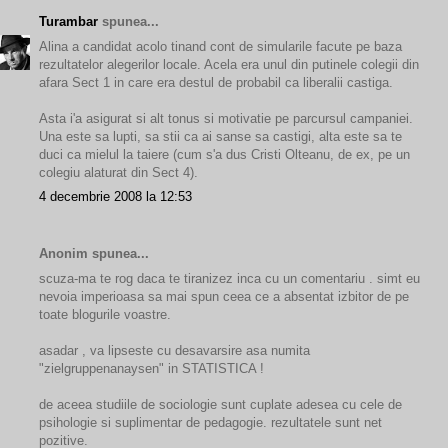
Turambar
spunea...
Alina a candidat acolo tinand cont de simularile facute pe baza
rezultatelor alegerilor locale. Acela era unul din putinele colegii din
afara Sect 1 in care era destul de probabil ca liberalii castiga.
Asta i'a asigurat si alt tonus si motivatie pe parcursul campaniei.
Una este sa lupti, sa stii ca ai sanse sa castigi, alta este sa te
duci ca mielul la taiere (cum s'a dus Cristi Olteanu, de ex, pe un
colegiu alaturat din Sect 4).
4 decembrie 2008 la 12:53
Anonim spunea...
scuza-ma te rog daca te tiranizez inca cu un comentariu . simt eu
nevoia imperioasa sa mai spun ceea ce a absentat izbitor de pe
toate blogurile voastre.
asadar , va lipseste cu desavarsire asa numita
"zielgruppenanaysen" in STATISTICA !
de aceea studiile de sociologie sunt cuplate adesea cu cele de
psihologie si suplimentar de pedagogie. rezultatele sunt net
pozitive.