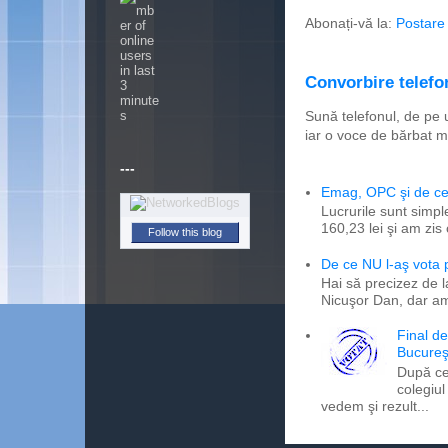
Abonați-vă la:
Postare
Convorbire telefon
Sună telefonul, de pe 
iar o voce de bărbat m
---
Emag, OPC şi de ce 
Lucrurile sunt simpl
160,23 lei şi am zis
Follow this blog
De ce NU l-aş vota
Hai să precizez de l
Nicuşor Dan, dar am
Final d
Bucureş
După ce
colegiul
vedem şi rezult...