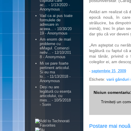
postuniversitar. (Carag
copilului care
ac...
- 1/13/2020
-
Anonymous
Astăzi am realizat că d
Vad ca ai pus toate
epocă nouă, în care
formulele de
strălucire, ba dimpotri
adresare in
inimă), trec în plan se
aceea...
- 10/30/20
19
- Anonymous
dar ştiu că vor deveni 
Am enorm de mari
probleme cu
„Am aşteptat cu nerăbd
eMagul. Comenzi
legătură cu faptul că
neliv...
- 12/10/201
mai tânăr, privind o 
8
- Anonymous
colegilor ei, am desco
Mi se pare foarte
pertinent articolul.
-
septembrie 15, 2009
Si eu ma
lo...
- 11/13/2018
-
Etichete:
varii gânduri 
Anonymous
Deși nu are
legătură cu esența
Niciun comentariu
articolului, cu
mes...
- 10/5/2018
Trimiteți un com
- Sorin
.
Postare mai nouă