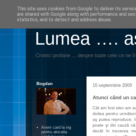
This site uses cookies from Google to deliver its servic
are shared with Google along with performance and secu
statistics, and to detect and address abuse.
Lumea …. aş
Cronici profane ... despre toate cele ce ne în
Bogdan
15 septembrie 2009
Atunci când un c
Cât am fost elev am av
doilea pentru următori
aş putea reproduce, în
poate şi din cauză că
Avem card la ing
decât în trecerea me
pentru alocatia