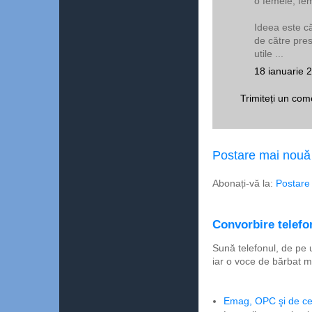
o femeie, fe
Ideea este că
de către pres
utile ...
18 ianuarie 
Trimiteți un com
Postare mai nouă
Abonați-vă la:
Postare
Convorbire telefon
Sună telefonul, de pe 
iar o voce de bărbat m
Emag, OPC şi de ce 