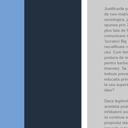
Justificarile
de neo-matria
sociologica, 
spunea prin 2
plus fata de 
comunicare sl
'lucratori Bi
necalificata 
ului. Cum fem
postura de ma
pentru barbati
tinerete). Se
trebuie preven
educatia pri
la cea super
idee?
Daca legitimit
acesteia poa
inhibatorii s
isi continue 
propriului st
iepurele si t