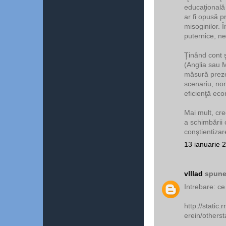
educaţională ş
ar fi opusă pr
misoginilor. Î
puternice, ne
Ţinând cont ş
(Anglia sau M
măsură prezen
scenariu, non
eficienţă eco
Mai mult, cr
a schimbării c
conştientizare
13 ianuarie 
vlllad
spunea
Intrebare: c
http://static
erein/others