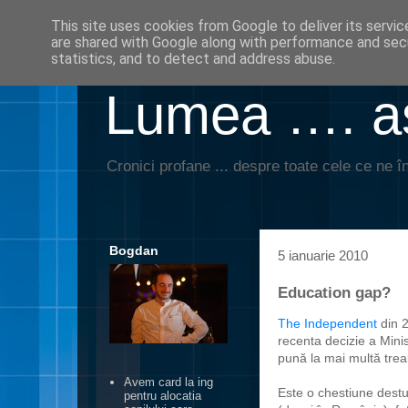
This site uses cookies from Google to deliver its servic
are shared with Google along with performance and secu
statistics, and to detect and address abuse.
Lumea …. aş
Cronici profane ... despre toate cele ce ne în
Bogdan
5 ianuarie 2010
Education gap?
The Independent
din 2
recenta decizie a Minis
pună la mai multă treab
Avem card la ing
Este o chestiune destu
pentru alocatia