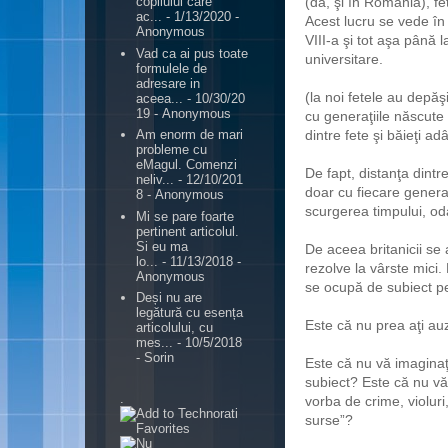
(da, şi în România), f
copilului care
ac...
- 1/13/2020
-
Acest lucru se vede în t
Anonymous
VIII-a şi tot aşa până l
Vad ca ai pus toate
universitare.
formulele de
adresare in
(la noi fetele au depă
aceea...
- 10/30/20
19
- Anonymous
cu generaţiile născute 
dintre fete şi băieţi 
Am enorm de mari
probleme cu
eMagul. Comenzi
De fapt, distanţa dintr
neliv...
- 12/10/201
doar cu fiecare generaţi
8
- Anonymous
scurgerea timpului, od
Mi se pare foarte
pertinent articolul.
Si eu ma
De aceea britanicii se
lo...
- 11/13/2018
-
rezolve la vârste mici.
Anonymous
se ocupă de subiect pe
Deși nu are
legătură cu esența
Este că nu prea aţi au
articolului, cu
mes...
- 10/5/2018
- Sorin
Este că nu vă imaginaţ
subiect? Este că nu vă 
.
vorba de crime, violuri,
surse”?