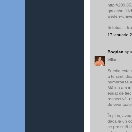
http://209.8
q=cache:JJz
weden+unive
Si totusi... 
17 ianuarie 
Bogdan
spu
Vlllad,
Suedia este u
a te simți di
numeroase ex
Mălina am in
eșuat de fiec
respectivă. (
de eventuale
În plus, avea
dacă la un co
se prezintă d