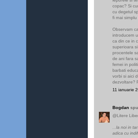
copac? Si cum
cu degetul s
fi mai simplu
Observam ca s
introducem u
ca din ce in 
superioara si
procentele s
de ani fara 
femei in polit
barbati educat
vorbi si aici
dezvoltare?
11 ianuarie 
Bogdan
spu
@Litere Libe
...la noi in t
adica cu indi