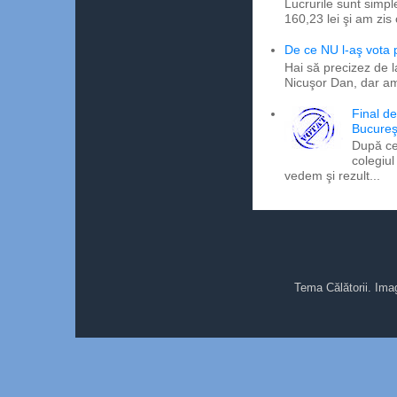
Lucrurile sunt simpl
160,23 lei şi am zis
De ce NU l-aş vota
Hai să precizez de l
Nicuşor Dan, dar am
Final d
Bucureş
După ce
colegiul
vedem şi rezult...
Tema Călătorii. Ima