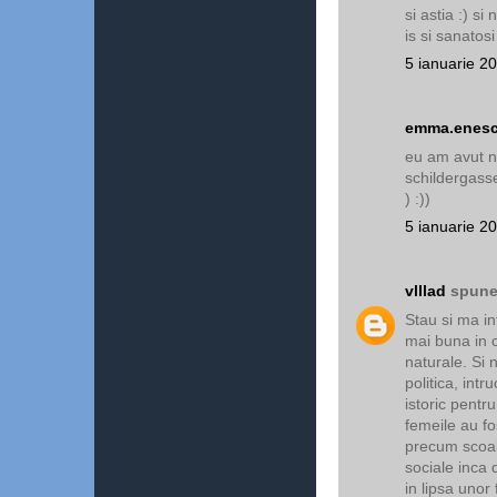
si astia :) si
is si sanatosi 
5 ianuarie 2
emma.enes
eu am avut ni
schildergass
) :))
5 ianuarie 2
vlllad
spunea
Stau si ma in
mai buna in c
naturale. Si 
politica, intr
istoric pentru
femeile au fo
precum scoala
sociale inca
in lipsa unor 