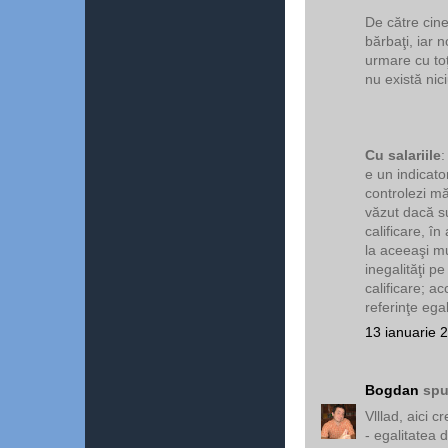
De către cine
bărbaţi, iar n
urmare cu toţi
nu există nic
Cu salariile
:
e un indicato
controlezi mă
văzut dacă su
calificare, în
la aceeaşi m
inegalităţi p
calificare; ac
referinţe ega
13 ianuarie 
Bogdan
spu
Vlllad, aici c
- egalitatea 