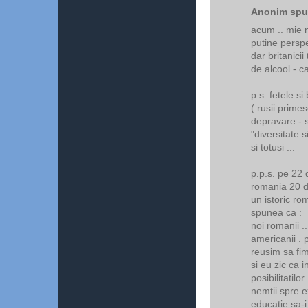
Anonim spun
acum .. mie n
putine perspe
dar britanicii
de alcool - ca
p.s. fetele si
( rusii prime
depravare - s
"diversitate 
si totusi ...
p.p.s. pe 22 
romania 20 de
un istoric ro
spunea ca :
noi romanii .
americanii .
reusim sa fim
si eu zic ca 
posibilitatilor 
nemtii spre e
educatie sa-i