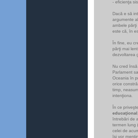
- eficienţa s
Dacă e să in
argumente ale
ambele părţi
este că, în es
În fine, eu c
părţi mai len
dezvoltarea g
Nu cred însă
Parlament sa
Oceania în p
orice constrân
timp, neasuma
intenţiona.
În ce priveşt
educaţional
întrebări de 
termen lung (
celei de acum
îşi vor menţi