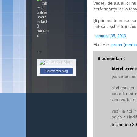
Vedeţi, de aia ai lor n
performanţa lor la test
Şi prin minte mi se peri
peteci, aşchii, trunchi
-
ianuarie 05, 2010
Etichete:
presa (media
---
8 comentarii:
literelibere
s
Follow this blog
pai ce te mai
si chestia cu 
ce ar fi mai 
vine vorba de
vezi, la noi i
adica cu indi
5 ianuarie 2